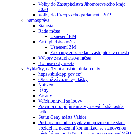
Volby do Zastupitelstva Jihomoravského kraje
2020
Volby do Evropského parlamentu 2019
Samospráva
Starosta
Rada města
Usnesení RM
Zastupitelstvo města
Usnesení ZM
Záznamy ze zasedání zastupitelstva města
Výbory zastupitelstva města
Komise rady města
Vyhlášky, nařízení a ostatní dokumenty
https:⁄⁄sbirkapp.gov.cz⁄
Obecně závazné vyhlášky
Nařízení
Řády
Zásady
Veřejnoprávní smlouvy
Pravidla pro přijímání a vyřizování stížností a
peticí
Statut Ceny města Valtice
Postup a metodika vydávání povolení ke stání
vozidel na pozemní komunikaci se stanovenou
místní úpravou B29 + E13 „mimo povolení MěÚ