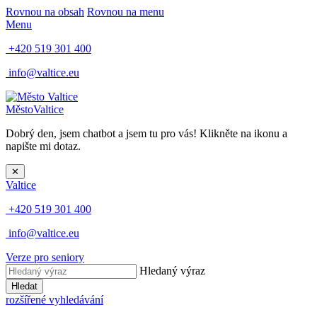
Rovnou na obsah
Rovnou na menu
Menu
+420 519 301 400
info@valtice.eu
Město
Valtice
Dobrý den, jsem chatbot a jsem tu pro vás! Klikněte na ikonu a
napište mi dotaz.
✕
Valtice
+420 519 301 400
info@valtice.eu
Verze pro seniory
Hledaný výraz
Hledat
rozšířené vyhledávání