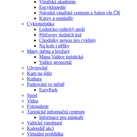
Vinařská akademie
Encyklopedie
Národní vinařské centrum a Salon vín ČR
Kurzy a semináře
Cykloturistika
Lednicko-valtický areál
Půjčovny jízdních kol
Chodníky nejsou pro cyklisty
Na kole i pěšky
Mapy města a brožury
Mapa Valtice turistická
Valtice geoportál
Ubytování
Kam na jídlo
Kultura
Parkování ve městě
EasyPark
Sport
Videa
Fotogalerie
Turistické informační centrum
Informace pro stánkaře
Valtické vinobraní
Kalendář akcí
Virtuální prohlídka