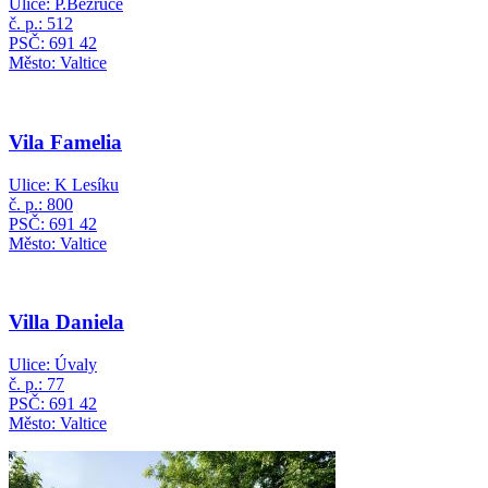
Ulice: P.Bezruče
č. p.: 512
PSČ: 691 42
Město: Valtice
Vila Famelia
Ulice: K Lesíku
č. p.: 800
PSČ: 691 42
Město: Valtice
Villa Daniela
Ulice: Úvaly
č. p.: 77
PSČ: 691 42
Město: Valtice