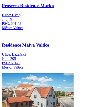
Prosecco Residence Marko
Ulice: Úvaly
č. p.: 9
PSČ: 691 42
Město: Valtice
Residence Malva Valtice
Ulice: Lázeňská
č. p.: 295
PSČ: 69142
Město: Valtice