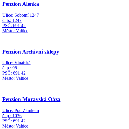
Penzion Alenka
Ulice: Sobotní 1247
č. p.: 1247
PSČ: 691 42
Město: Valtice
Penzion Archivní sklepy
Ulice: Vinařská
č. p.: 98
PSČ: 691 42
Město: Valtice
Penzion Moravská Oáza
Ulice: Pod Zámkem
č. p.: 1036
PSČ: 691 42
Město: Valtice