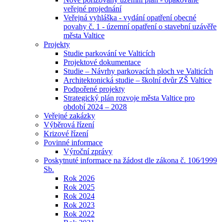
veřejné projednání
Veřejná vyhláška - vydání opatření obecné
povahy č. 1 - územní opatření o stavební uzávěře
města Valtice
Projekty
Studie parkování ve Valticích
Projektové dokumentace
Studie – Návrhy parkovacích ploch ve Valticích
Architektonická studie – školní dvůr ZŠ Valtice
Podpořené projekty
Strategický plán rozvoje města Valtice pro
období 2024 – 2028
Veřejné zakázky
Výběrová řízení
Krizové řízení
Povinné informace
Výroční zprávy
Poskytnuté informace na žádost dle zákona č. 106⁄1999
Sb.
Rok 2026
Rok 2025
Rok 2024
Rok 2023
Rok 2022