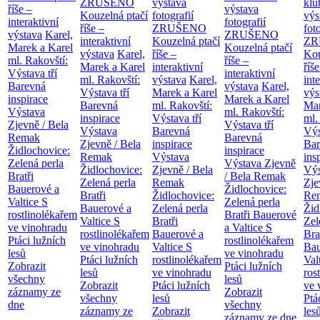
ZRUŠENO
výstava
klu
říše –
výstava
Kouzelná ptačí
fotografií
výs
interaktivní
fotografií
říše –
ZRUŠENO
fot
výstava
Karel,
ZRUŠENO
interaktivní
Kouzelná ptačí
ZR
Marek a Karel
Kouzelná ptačí
výstava
Karel,
říše –
Kou
ml. Rakovští:
říše –
Marek a Karel
interaktivní
říše
Výstava tří
interaktivní
ml. Rakovští:
výstava
Karel,
int
Barevná
výstava
Karel,
Výstava tří
Marek a Karel
výs
inspirace
Marek a Karel
Barevná
ml. Rakovští:
Mar
Výstava
ml. Rakovští:
inspirace
Výstava tří
ml.
Zjevně / Bela
Výstava tří
Výstava
Barevná
Výs
Remak
Barevná
Zjevně / Bela
inspirace
Bar
Židlochovice:
inspirace
Remak
Výstava
ins
Zelená perla
Výstava Zjevně
Židlochovice:
Zjevně / Bela
Výs
Bratři
/ Bela Remak
Zelená perla
Remak
Zje
Bauerové a
Židlochovice:
Bratři
Židlochovice:
Re
Valtice
S
Zelená perla
Bauerové a
Zelená perla
Žid
rostlinolékařem
Bratři Bauerové
Valtice
S
Bratři
Zel
ve vinohradu
a Valtice
S
rostlinolékařem
Bauerové a
Bra
Ptáci lužních
rostlinolékařem
ve vinohradu
Valtice
S
Bau
lesů
ve vinohradu
Ptáci lužních
rostlinolékařem
Val
Zobrazit
Ptáci lužních
lesů
ve vinohradu
ros
všechny
lesů
Zobrazit
Ptáci lužních
ve 
záznamy ze
Zobrazit
všechny
lesů
Ptá
dne
všechny
záznamy ze
Zobrazit
les
záznamy ze dne