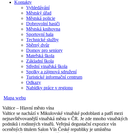
Kontakty
Vyhledávání
Městský úřad
Městská policie
Dobrovolní hasiči
Městská knihovna
Sportovní hala
Technické služby
Sběrný dvůr
Domov pro seniory
Mateřská škola
Základní škola
Střední vinařská škola
Spolky a zájmová sdružení
Turistické informační centrum
Odkazy
Nabídky práce v regionu
Mapa webu
Valtice – Hlavní město vína
Valtice se nachází v Mikulovské vinařské podoblasti a patří mezi
nejnavštěvovanější vinařská města v ČR. Je zde mnoho vinařských
podniků i rodinných vinařů. Veřejná degustační expozice vín
oceněných titulem Salon Vín České republiky je umístěna