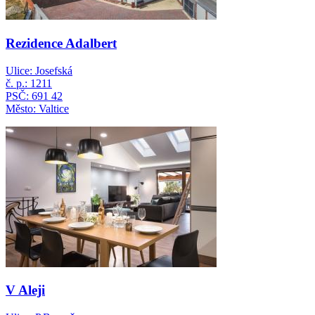
Rezidence Adalbert
Ulice: Josefská
č. p.: 1211
PSČ: 691 42
Město: Valtice
V Aleji