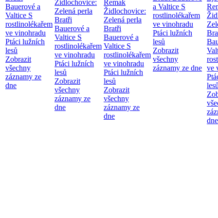
Židlochovice:
Remak
Bauerové a
a Valtice
S
Re
Zelená perla
Židlochovice:
Valtice
S
rostlinolékařem
Žid
Bratři
Zelená perla
rostlinolékařem
ve vinohradu
Zel
Bauerové a
Bratři
ve vinohradu
Ptáci lužních
Bra
Valtice
S
Bauerové a
Ptáci lužních
lesů
Bau
rostlinolékařem
Valtice
S
lesů
Zobrazit
Val
ve vinohradu
rostlinolékařem
Zobrazit
všechny
ros
Ptáci lužních
ve vinohradu
všechny
záznamy ze dne
ve 
lesů
Ptáci lužních
záznamy ze
Ptá
Zobrazit
lesů
dne
les
všechny
Zobrazit
Zob
záznamy ze
všechny
vše
dne
záznamy ze
záz
dne
dne