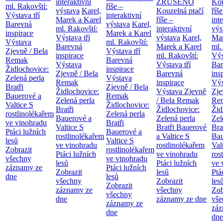
interaktivní
ZRUŠENO
Kou
ml. Rakovští:
říše –
výstava
Karel,
Kouzelná ptačí
říše
Výstava tří
interaktivní
Marek a Karel
říše –
int
Barevná
výstava
Karel,
ml. Rakovští:
interaktivní
výs
inspirace
Marek a Karel
Výstava tří
výstava
Karel,
Mar
Výstava
ml. Rakovští:
Barevná
Marek a Karel
ml.
Zjevně / Bela
Výstava tří
inspirace
ml. Rakovští:
Výs
Remak
Barevná
Výstava
Výstava tří
Bar
Židlochovice:
inspirace
Zjevně / Bela
Barevná
ins
Zelená perla
Výstava
Remak
inspirace
Výs
Bratři
Zjevně / Bela
Židlochovice:
Výstava Zjevně
Zje
Bauerové a
Remak
Zelená perla
/ Bela Remak
Re
Valtice
S
Židlochovice:
Bratři
Židlochovice:
Žid
rostlinolékařem
Zelená perla
Bauerové a
Zelená perla
Zel
ve vinohradu
Bratři
Valtice
S
Bratři Bauerové
Bra
Ptáci lužních
Bauerové a
rostlinolékařem
a Valtice
S
Bau
lesů
Valtice
S
ve vinohradu
rostlinolékařem
Val
Zobrazit
rostlinolékařem
Ptáci lužních
ve vinohradu
ros
všechny
ve vinohradu
lesů
Ptáci lužních
ve 
záznamy ze
Ptáci lužních
Zobrazit
lesů
Ptá
dne
lesů
všechny
Zobrazit
les
Zobrazit
záznamy ze
všechny
Zob
všechny
dne
záznamy ze dne
vše
záznamy ze
záz
dne
dne