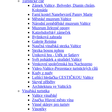
Turistické cíle
Zámek Valtice, Belveder, Dianin chrám,
Kolonáda
Farní kostel Nanebevzetí Panny Marie
Městské muzeum Valtice
Národní zemědělské muzeum Valtice
Muzeum železné opony
Katzelsdorfský zámeček
Bylinková zahrada
Galerie Reistna
Naučná vinařská stezka Valtice
Stezka bosou nohou
Úniková hra - Útěk ze šatlavy
Svět pohádek a strašidel Valtice
Venkovní společenská hra Nachozeno
Video-Valtice-Prezentace turistických cílů
Kudy z nudy
Luštící hledačka CESTIČKOU Valtice
Skryté příběhy
Architektura ve Valticích
Vinařská turistika
Valtice vinařské
Značka Hlavní město vína
Vinné sklepy pro turisty
Vinotéky