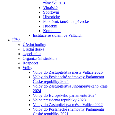
zámečku, z. s.
Vinařské
Sportovní
Historické
Folklórní, taneční a pěvecké
Hudební
Komunitní
Instituce se sídlem ve Valticích
Úřad
Úřední hodiny
Úřední deska
e-podatelna
Organizační struktura
Rozpočet
Volby
Volby do Zastupitelstva města Valtice 2026
Volby do Poslanecké sněmovny Parlamentu
České republiky 2025
Volby do Zastupitelstva Jihomoravského kraje
2024
Volby do Evropského parlamentu 2024
Volba prezidenta republiky 2023
Volby do Zastupitelstva města Valtice 2022
Volby do Poslanecké sněmovny Parlamentu
České republiky 2021