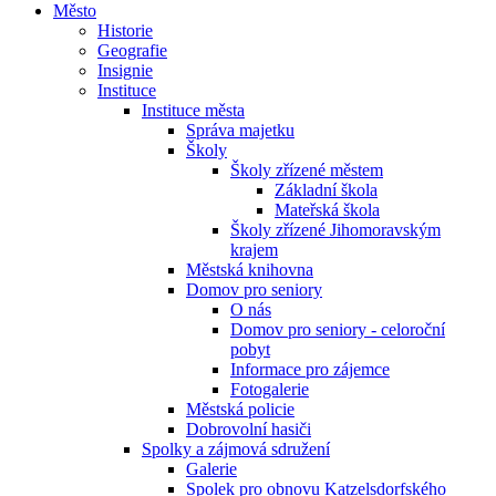
Město
Historie
Geografie
Insignie
Instituce
Instituce města
Správa majetku
Školy
Školy zřízené městem
Základní škola
Mateřská škola
Školy zřízené Jihomoravským
krajem
Městská knihovna
Domov pro seniory
O nás
Domov pro seniory - celoroční
pobyt
Informace pro zájemce
Fotogalerie
Městská policie
Dobrovolní hasiči
Spolky a zájmová sdružení
Galerie
Spolek pro obnovu Katzelsdorfského