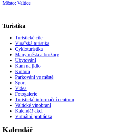
Město: Valtice
Turistika
Turistické cíle
Vinařská turistika
Cykloturistika
Mapy města a brožury
Ubytování
Kam na jídlo
Kultura
Parkování ve městě
Sport
Videa
Fotogalerie
Turistické informační centrum
Valtické vinobraní
Kalendář akcí
Virtuální prohlídka
Kalendář