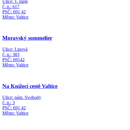
Ulice: 1. máje
č. p.: 617
PSČ: 691 42
Město: Valtice
Moravský sommelier
Ulice: Lipová
č. p.: 383
PSČ: 69142
Město: Valtice
Na Knížecí cestě Valtice
Ulice: nám. Svobody
č. p.: 3
PSČ: 691 42
Město: Valtice