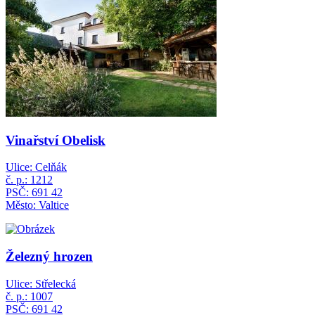
Vinařství Obelisk
Ulice: Celňák
č. p.: 1212
PSČ: 691 42
Město: Valtice
Železný hrozen
Ulice: Střelecká
č. p.: 1007
PSČ: 691 42