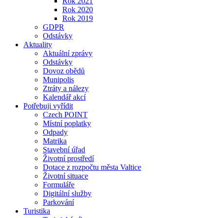
Rok 2021
Rok 2020
Rok 2019
GDPR
Odstávky
Aktuality
Aktuální zprávy
Odstávky
Dovoz obědů
Munipolis
Ztráty a nálezy
Kalendář akcí
Potřebuji vyřídit
Czech POINT
Místní poplatky
Odpady
Matrika
Stavební úřad
Životní prostředí
Dotace z rozpočtu města Valtice
Životní situace
Formuláře
Digitální služby
Parkování
Turistika