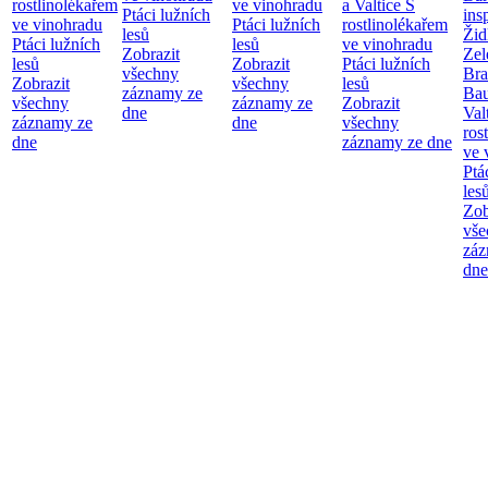
rostlinolékařem
ve vinohradu
a Valtice
S
Ptáci lužních
ins
ve vinohradu
Ptáci lužních
rostlinolékařem
lesů
Žid
Ptáci lužních
lesů
ve vinohradu
Zobrazit
Zel
lesů
Zobrazit
Ptáci lužních
všechny
Bra
Zobrazit
všechny
lesů
záznamy ze
Bau
všechny
záznamy ze
Zobrazit
dne
Val
záznamy ze
dne
všechny
ros
dne
záznamy ze dne
ve 
Ptá
les
Zob
vše
záz
dne