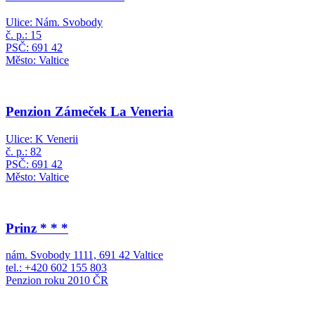
Ulice: Nám. Svobody
č. p.: 15
PSČ: 691 42
Město: Valtice
Penzion Zámeček La Veneria
Ulice: K Venerii
č. p.: 82
PSČ: 691 42
Město: Valtice
Prinz * * *
nám. Svobody 1111, 691 42 Valtice
tel.: +420 602 155 803
Penzion roku 2010 ČR