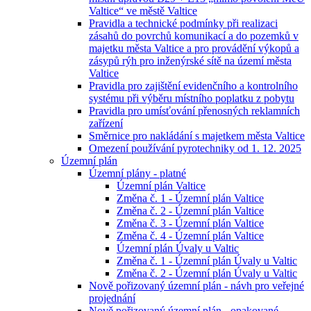
Valtice“ ve městě Valtice
Pravidla a technické podmínky při realizaci
zásahů do povrchů komunikací a do pozemků v
majetku města Valtice a pro provádění výkopů a
zásypů rýh pro inženýrské sítě na území města
Valtice
Pravidla pro zajištění evidenčního a kontrolního
systému při výběru místního poplatku z pobytu
Pravidla pro umísťování přenosných reklamních
zařízení
Směrnice pro nakládání s majetkem města Valtice
Omezení používání pyrotechniky od 1. 12. 2025
Územní plán
Územní plány - platné
Územní plán Valtice
Změna č. 1 - Územní plán Valtice
Změna č. 2 - Územní plán Valtice
Změna č. 3 - Územní plán Valtice
Změna č. 4 - Územní plán Valtice
Územní plán Úvaly u Valtic
Změna č. 1 - Územní plán Úvaly u Valtic
Změna č. 2 - Územní plán Úvaly u Valtic
Nově pořizovaný územní plán - návh pro veřejné
projednání
Nově pořizovaný územní plán - opakované