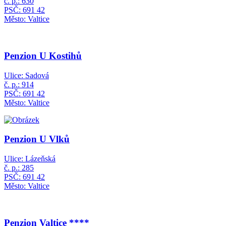
č. p.: 630
PSČ: 691 42
Město: Valtice
Penzion U Kostihů
Ulice: Sadová
č. p.: 914
PSČ: 691 42
Město: Valtice
Penzion U Vlků
Ulice: Lázeňská
č. p.: 285
PSČ: 691 42
Město: Valtice
Penzion Valtice ****