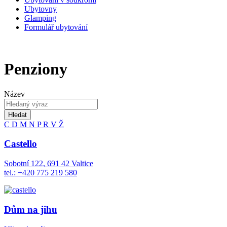
Ubytovny
Glamping
Formulář ubytování
Penziony
Název
Hledat
C
D
M
N
P
R
V
Ž
Castello
Sobotní 122, 691 42 Valtice
tel.: +420 775 219 580
Dům na jihu