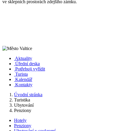
ve sklepních prostorách zdejšího zámku.
Aktuality
Úřední deska
Potřebuji vyřídit
Turista
Kalendář
Kontakty
Úvodní stránka
Turistika
Ubytování
Penziony
Hotely
Penziony
Ubytování v soukromí