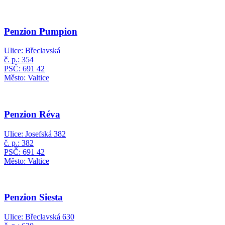
Penzion Pumpion
Ulice: Břeclavská
č. p.: 354
PSČ: 691 42
Město: Valtice
Penzion Réva
Ulice: Josefská 382
č. p.: 382
PSČ: 691 42
Město: Valtice
Penzion Siesta
Ulice: Břeclavská 630