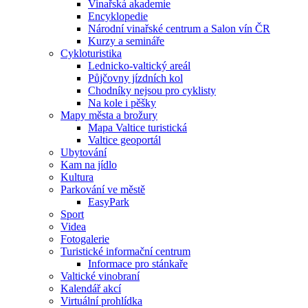
Vinařská akademie
Encyklopedie
Národní vinařské centrum a Salon vín ČR
Kurzy a semináře
Cykloturistika
Lednicko-valtický areál
Půjčovny jízdních kol
Chodníky nejsou pro cyklisty
Na kole i pěšky
Mapy města a brožury
Mapa Valtice turistická
Valtice geoportál
Ubytování
Kam na jídlo
Kultura
Parkování ve městě
EasyPark
Sport
Videa
Fotogalerie
Turistické informační centrum
Informace pro stánkaře
Valtické vinobraní
Kalendář akcí
Virtuální prohlídka