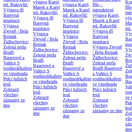
výstava
Karel,
Kou
ml. Rakovští:
výstava
Karel,
říše –
Marek a Karel
říše
Výstava tří
Marek a Karel
interaktivní
ml. Rakovští:
int
Barevná
ml. Rakovští:
výstava
Karel,
Výstava tří
výs
inspirace
Výstava tří
Marek a Karel
Barevná
Mar
Výstava
Barevná
ml. Rakovští:
inspirace
ml.
Zjevně / Bela
inspirace
Výstava tří
Výstava
Výs
Remak
Výstava
Barevná
Zjevně / Bela
Bar
Židlochovice:
Zjevně / Bela
inspirace
Remak
ins
Zelená perla
Remak
Výstava Zjevně
Židlochovice:
Výs
Bratři
Židlochovice:
/ Bela Remak
Zelená perla
Zje
Bauerové a
Zelená perla
Židlochovice:
Bratři
Re
Valtice
S
Bratři
Zelená perla
Bauerové a
Žid
rostlinolékařem
Bauerové a
Bratři Bauerové
Valtice
S
Zel
ve vinohradu
Valtice
S
a Valtice
S
rostlinolékařem
Bra
Ptáci lužních
rostlinolékařem
rostlinolékařem
ve vinohradu
Bau
lesů
ve vinohradu
ve vinohradu
Ptáci lužních
Val
Zobrazit
Ptáci lužních
Ptáci lužních
lesů
ros
všechny
lesů
lesů
Zobrazit
ve 
záznamy ze
Zobrazit
Zobrazit
všechny
Ptá
dne
všechny
všechny
záznamy ze
les
záznamy ze
záznamy ze dne
dne
Zob
dne
vše
záz
dne