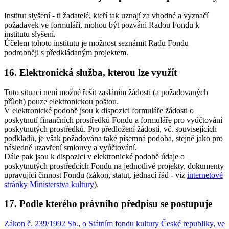
Institut slyšení - ti žadatelé, kteří tak uznají za vhodné a vyznačí
požadavek ve formuláři, mohou být pozváni Radou Fondu k
institutu slyšení.
Účelem tohoto institutu je možnost seznámit Radu Fondu
podrobněji s předkládaným projektem.
16. Elektronická služba, kterou lze využít
Tuto situaci není možné řešit zasláním žádosti (a požadovaných
příloh) pouze elektronickou poštou.
V elektronické podobě jsou k dispozici formuláře žádosti o
poskytnutí finančních prostředků Fondu a formuláře pro vyúčtování
poskytnutých prostředků. Pro předložení žádostí, vč. souvisejících
podkladů, je však požadována také písemná podoba, stejně jako pro
následné uzavření smlouvy a vyúčtování.
Dále pak jsou k dispozici v elektronické podobě údaje o
poskytnutých prostředcích Fondu na jednotlivé projekty, dokumenty
upravující činnost Fondu (zákon, statut, jednací řád - viz
internetové
stránky Ministerstva kultury
).
17. Podle kterého právního předpisu se postupuje
Zákon č. 239/1992 Sb., o Státním fondu kultury České republiky, ve