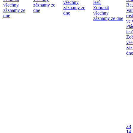
všechny
lesů
všechny
záznamy ze
Bau
záznamy ze
Zobrazit
záznamy ze
dne
Val
dne
všechny
dne
ros
záznamy ze dne
ve 
Ptá
les
Zob
vše
záz
dne
28
14