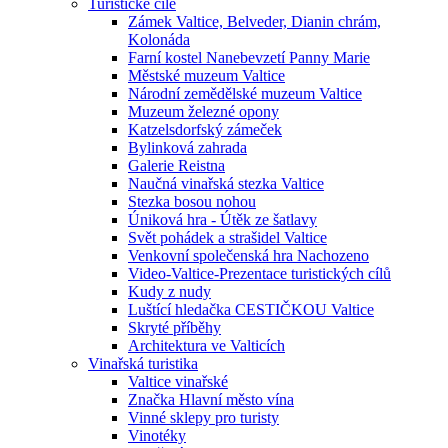
Turistické cíle
Zámek Valtice, Belveder, Dianin chrám,
Kolonáda
Farní kostel Nanebevzetí Panny Marie
Městské muzeum Valtice
Národní zemědělské muzeum Valtice
Muzeum železné opony
Katzelsdorfský zámeček
Bylinková zahrada
Galerie Reistna
Naučná vinařská stezka Valtice
Stezka bosou nohou
Úniková hra - Útěk ze šatlavy
Svět pohádek a strašidel Valtice
Venkovní společenská hra Nachozeno
Video-Valtice-Prezentace turistických cílů
Kudy z nudy
Luštící hledačka CESTIČKOU Valtice
Skryté příběhy
Architektura ve Valticích
Vinařská turistika
Valtice vinařské
Značka Hlavní město vína
Vinné sklepy pro turisty
Vinotéky