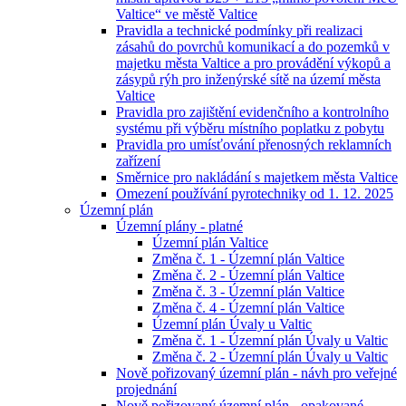
Valtice“ ve městě Valtice
Pravidla a technické podmínky při realizaci
zásahů do povrchů komunikací a do pozemků v
majetku města Valtice a pro provádění výkopů a
zásypů rýh pro inženýrské sítě na území města
Valtice
Pravidla pro zajištění evidenčního a kontrolního
systému při výběru místního poplatku z pobytu
Pravidla pro umísťování přenosných reklamních
zařízení
Směrnice pro nakládání s majetkem města Valtice
Omezení používání pyrotechniky od 1. 12. 2025
Územní plán
Územní plány - platné
Územní plán Valtice
Změna č. 1 - Územní plán Valtice
Změna č. 2 - Územní plán Valtice
Změna č. 3 - Územní plán Valtice
Změna č. 4 - Územní plán Valtice
Územní plán Úvaly u Valtic
Změna č. 1 - Územní plán Úvaly u Valtic
Změna č. 2 - Územní plán Úvaly u Valtic
Nově pořizovaný územní plán - návh pro veřejné
projednání
Nově pořizovaný územní plán - opakované