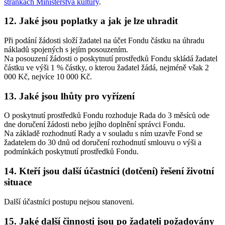
stránkách Ministerstva kultury
.
12. Jaké jsou poplatky a jak je lze uhradit
Při podání žádosti složí žadatel na účet Fondu částku na úhradu
nákladů spojených s jejím posouzením.
Na posouzení žádosti o poskytnutí prostředků Fondu skládá žadatel
částku ve výši 1 % částky, o kterou žadatel žádá, nejméně však 2
000 Kč, nejvíce 10 000 Kč.
13. Jaké jsou lhůty pro vyřízení
O poskytnutí prostředků Fondu rozhoduje Rada do 3 měsíců ode
dne doručení žádosti nebo jejího doplnění správci Fondu.
Na základě rozhodnutí Rady a v souladu s ním uzavře Fond se
žadatelem do 30 dnů od doručení rozhodnutí smlouvu o výši a
podmínkách poskytnutí prostředků Fondu.
14. Kteří jsou další účastníci (dotčení) řešení životní
situace
Další účastníci postupu nejsou stanoveni.
15. Jaké další činnosti jsou po žadateli požadovány