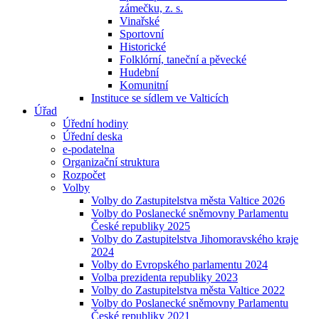
zámečku, z. s.
Vinařské
Sportovní
Historické
Folklórní, taneční a pěvecké
Hudební
Komunitní
Instituce se sídlem ve Valticích
Úřad
Úřední hodiny
Úřední deska
e-podatelna
Organizační struktura
Rozpočet
Volby
Volby do Zastupitelstva města Valtice 2026
Volby do Poslanecké sněmovny Parlamentu
České republiky 2025
Volby do Zastupitelstva Jihomoravského kraje
2024
Volby do Evropského parlamentu 2024
Volba prezidenta republiky 2023
Volby do Zastupitelstva města Valtice 2022
Volby do Poslanecké sněmovny Parlamentu
České republiky 2021