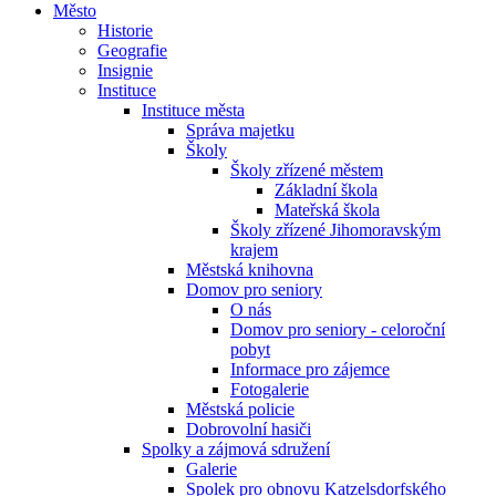
Město
Historie
Geografie
Insignie
Instituce
Instituce města
Správa majetku
Školy
Školy zřízené městem
Základní škola
Mateřská škola
Školy zřízené Jihomoravským
krajem
Městská knihovna
Domov pro seniory
O nás
Domov pro seniory - celoroční
pobyt
Informace pro zájemce
Fotogalerie
Městská policie
Dobrovolní hasiči
Spolky a zájmová sdružení
Galerie
Spolek pro obnovu Katzelsdorfského