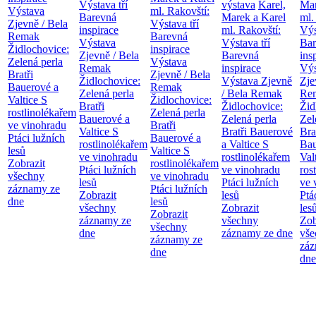
Výstava tří
výstava
Karel,
Mar
Výstava
ml. Rakovští:
Barevná
Marek a Karel
ml.
Zjevně / Bela
Výstava tří
inspirace
ml. Rakovští:
Výs
Remak
Barevná
Výstava
Výstava tří
Bar
Židlochovice:
inspirace
Zjevně / Bela
Barevná
ins
Zelená perla
Výstava
Remak
inspirace
Výs
Bratři
Zjevně / Bela
Židlochovice:
Výstava Zjevně
Zje
Bauerové a
Remak
Zelená perla
/ Bela Remak
Re
Valtice
S
Židlochovice:
Bratři
Židlochovice:
Žid
rostlinolékařem
Zelená perla
Bauerové a
Zelená perla
Zel
ve vinohradu
Bratři
Valtice
S
Bratři Bauerové
Bra
Ptáci lužních
Bauerové a
rostlinolékařem
a Valtice
S
Bau
lesů
Valtice
S
ve vinohradu
rostlinolékařem
Val
Zobrazit
rostlinolékařem
Ptáci lužních
ve vinohradu
ros
všechny
ve vinohradu
lesů
Ptáci lužních
ve 
záznamy ze
Ptáci lužních
Zobrazit
lesů
Ptá
dne
lesů
všechny
Zobrazit
les
Zobrazit
záznamy ze
všechny
Zob
všechny
dne
záznamy ze dne
vše
záznamy ze
záz
dne
dne