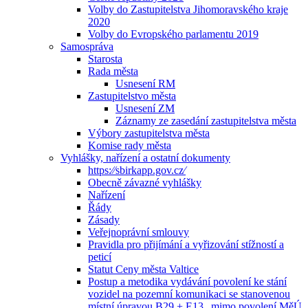
Volby do Zastupitelstva Jihomoravského kraje
2020
Volby do Evropského parlamentu 2019
Samospráva
Starosta
Rada města
Usnesení RM
Zastupitelstvo města
Usnesení ZM
Záznamy ze zasedání zastupitelstva města
Výbory zastupitelstva města
Komise rady města
Vyhlášky, nařízení a ostatní dokumenty
https:⁄⁄sbirkapp.gov.cz⁄
Obecně závazné vyhlášky
Nařízení
Řády
Zásady
Veřejnoprávní smlouvy
Pravidla pro přijímání a vyřizování stížností a
peticí
Statut Ceny města Valtice
Postup a metodika vydávání povolení ke stání
vozidel na pozemní komunikaci se stanovenou
místní úpravou B29 + E13 „mimo povolení MěÚ