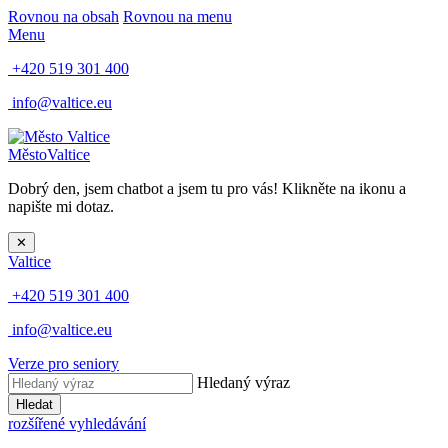
Rovnou na obsah
Rovnou na menu
Menu
+420 519 301 400
info@valtice.eu
Město
Valtice
Dobrý den, jsem chatbot a jsem tu pro vás! Klikněte na ikonu a
napište mi dotaz.
✕
Valtice
+420 519 301 400
info@valtice.eu
Verze pro seniory
Hledaný výraz
Hledat
rozšířené vyhledávání