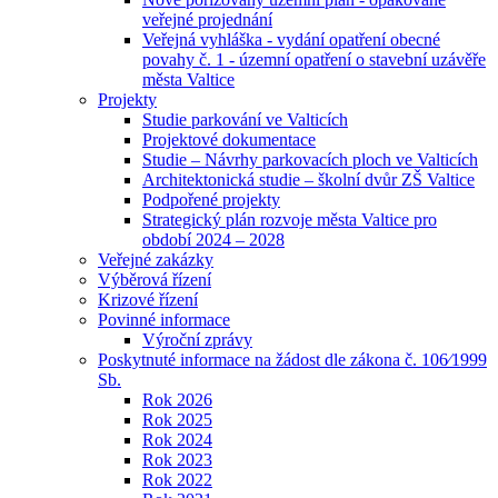
veřejné projednání
Veřejná vyhláška - vydání opatření obecné
povahy č. 1 - územní opatření o stavební uzávěře
města Valtice
Projekty
Studie parkování ve Valticích
Projektové dokumentace
Studie – Návrhy parkovacích ploch ve Valticích
Architektonická studie – školní dvůr ZŠ Valtice
Podpořené projekty
Strategický plán rozvoje města Valtice pro
období 2024 – 2028
Veřejné zakázky
Výběrová řízení
Krizové řízení
Povinné informace
Výroční zprávy
Poskytnuté informace na žádost dle zákona č. 106⁄1999
Sb.
Rok 2026
Rok 2025
Rok 2024
Rok 2023
Rok 2022