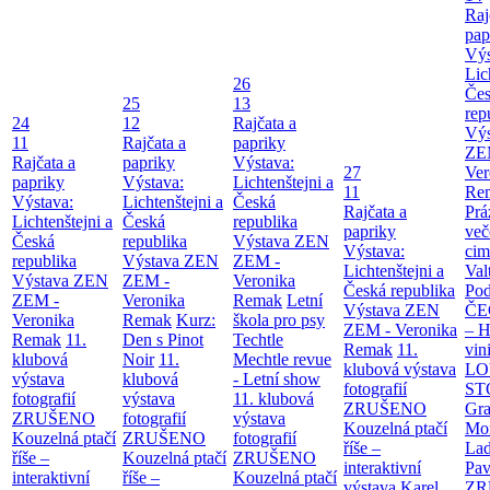
Raj
pap
Výs
Lic
26
Če
25
13
rep
24
12
Rajčata a
Vý
11
Rajčata a
papriky
ZE
Rajčata a
papriky
Výstava:
27
Ver
papriky
Výstava:
Lichtenštejni a
11
Re
Výstava:
Lichtenštejni a
Česká
Rajčata a
Prá
Lichtenštejni a
Česká
republika
papriky
več
Česká
republika
Výstava ZEN
Výstava:
cim
republika
Výstava ZEN
ZEM -
Lichtenštejni a
Val
Výstava ZEN
ZEM -
Veronika
Česká republika
Po
ZEM -
Veronika
Remak
Letní
Výstava ZEN
Č
Veronika
Remak
Kurz:
škola pro psy
ZEM - Veronika
– H
Remak
11.
Den s Pinot
Techtle
Remak
11.
vin
klubová
Noir
11.
Mechtle revue
klubová výstava
LO
výstava
klubová
- Letní show
fotografií
ST
fotografií
výstava
11. klubová
ZRUŠENO
Gr
ZRUŠENO
fotografií
výstava
Kouzelná ptačí
Mor
Kouzelná ptačí
ZRUŠENO
fotografií
říše –
Lad
říše –
Kouzelná ptačí
ZRUŠENO
interaktivní
Pav
interaktivní
říše –
Kouzelná ptačí
výstava
Karel,
ZR