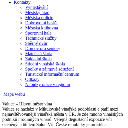
Kontakty
Vyhledávání
Městský úřad
Městská policie
Dobrovolní hasiči
Městská knihovna
Sportovní hala
Technické služby
Sběrný dvůr
Domov pro seniory
Mateřská škola
Základní škola
Střední vinařská škola
Spolky a zájmová sdružení
Turistické informační centrum
Odkazy
Nabídky práce v regionu
Mapa webu
Valtice – Hlavní město vína
Valtice se nachází v Mikulovské vinařské podoblasti a patří mezi
nejnavštěvovanější vinařská města v ČR. Je zde mnoho vinařských
podniků i rodinných vinařů. Veřejná degustační expozice vín
oceněných titulem Salon Vín České republiky je umístěna