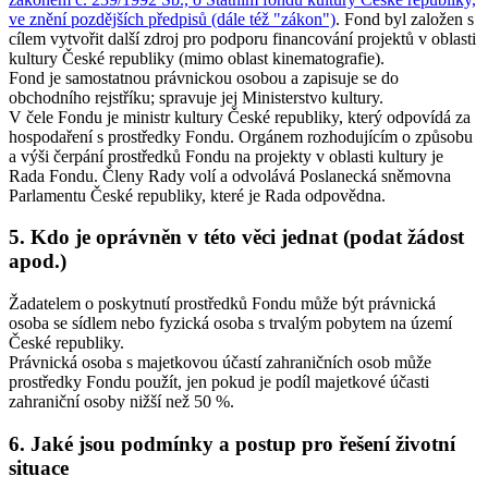
ve znění pozdějších předpisů (dále též "zákon")
. Fond byl založen s
cílem vytvořit další zdroj pro podporu financování projektů v oblasti
kultury České republiky (mimo oblast kinematografie).
Fond je samostatnou právnickou osobou a zapisuje se do
obchodního rejstříku; spravuje jej Ministerstvo kultury.
V čele Fondu je ministr kultury České republiky, který odpovídá za
hospodaření s prostředky Fondu. Orgánem rozhodujícím o způsobu
a výši čerpání prostředků Fondu na projekty v oblasti kultury je
Rada Fondu. Členy Rady volí a odvolává Poslanecká sněmovna
Parlamentu České republiky, které je Rada odpovědna.
5. Kdo je oprávněn v této věci jednat (podat žádost
apod.)
Žadatelem o poskytnutí prostředků Fondu může být právnická
osoba se sídlem nebo fyzická osoba s trvalým pobytem na území
České republiky.
Právnická osoba s majetkovou účastí zahraničních osob může
prostředky Fondu použít, jen pokud je podíl majetkové účasti
zahraniční osoby nižší než 50 %.
6. Jaké jsou podmínky a postup pro řešení životní
situace