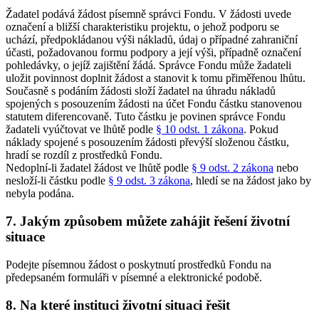
Žadatel podává žádost písemně správci Fondu. V žádosti uvede
označení a bližší charakteristiku projektu, o jehož podporu se
uchází, předpokládanou výši nákladů, údaj o případné zahraniční
účasti, požadovanou formu podpory a její výši, případně označení
pohledávky, o jejíž zajištění žádá. Správce Fondu může žadateli
uložit povinnost doplnit žádost a stanovit k tomu přiměřenou lhůtu.
Současně s podáním žádosti složí žadatel na úhradu nákladů
spojených s posouzením žádosti na účet Fondu částku stanovenou
statutem diferencovaně. Tuto částku je povinen správce Fondu
žadateli vyúčtovat ve lhůtě podle
§ 10 odst. 1 zákona
. Pokud
náklady spojené s posouzením žádosti převýší složenou částku,
hradí se rozdíl z prostředků Fondu.
Nedoplní-li žadatel žádost ve lhůtě podle
§ 9 odst. 2 zákona
nebo
nesloží-li částku podle
§ 9 odst. 3 zákona
, hledí se na žádost jako by
nebyla podána.
7. Jakým způsobem můžete zahájit řešení životní
situace
Podejte písemnou žádost o poskytnutí prostředků Fondu na
předepsaném formuláři v písemné a elektronické podobě.
8. Na které instituci životní situaci řešit