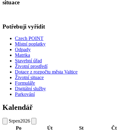
situace
Potřebuji vyřídit
Czech POINT
Místní poplatky
Odpady
Matrika
Stavební úřad
Životní prostředí
Dotace z rozpočtu města Valtice
Životní situace
Formuláře
Digitální služby
Parkování
Kalendář
Srpen
2026
Po
Út
St
Čt