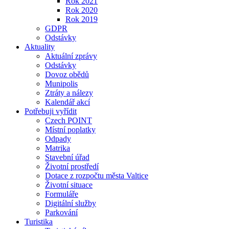
Rok 2021
Rok 2020
Rok 2019
GDPR
Odstávky
Aktuality
Aktuální zprávy
Odstávky
Dovoz obědů
Munipolis
Ztráty a nálezy
Kalendář akcí
Potřebuji vyřídit
Czech POINT
Místní poplatky
Odpady
Matrika
Stavební úřad
Životní prostředí
Dotace z rozpočtu města Valtice
Životní situace
Formuláře
Digitální služby
Parkování
Turistika