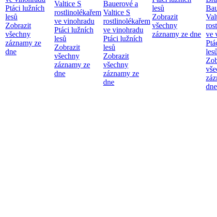
Valtice
S
Bauerové a
Ptáci lužních
lesů
Bau
rostlinolékařem
Valtice
S
lesů
Zobrazit
Val
ve vinohradu
rostlinolékařem
Zobrazit
všechny
ros
Ptáci lužních
ve vinohradu
všechny
záznamy ze dne
ve 
lesů
Ptáci lužních
záznamy ze
Ptá
Zobrazit
lesů
dne
les
všechny
Zobrazit
Zob
záznamy ze
všechny
vše
dne
záznamy ze
záz
dne
dne