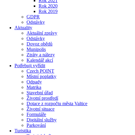
Rok 2021
Rok 2020
Rok 2019
GDPR
Odstávky
Aktuality
Aktuální zprávy
Odstávky
Dovoz obědů
Munipolis
Ztráty a nálezy
Kalendář akcí
Potřebuji vyřídit
Czech POINT
Místní poplatky
Odpady
Matrika
Stavební úřad
Životní prostředí
Dotace z rozpočtu města Valtice
Životní situace
Formuláře
Digitální služby
Parkování
Turistika