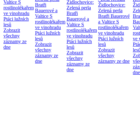
Valtice
S
Židlochovice:
Bratři
Židlochovice:
Žid
rostlinolékařem
Zelená perla
Bauerové a
Zelená perla
Zel
ve vinohradu
Bratři
Valtice
S
Bratři Bauerové
Bra
Ptáci lužních
Bauerové a
rostlinolékařem
a Valtice
S
Bau
lesů
Valtice
S
ve vinohradu
rostlinolékařem
Val
Zobrazit
rostlinolékařem
Ptáci lužních
ve vinohradu
ros
všechny
ve vinohradu
lesů
Ptáci lužních
ve 
záznamy ze
Ptáci lužních
Zobrazit
lesů
Ptá
dne
lesů
všechny
Zobrazit
les
Zobrazit
záznamy ze
všechny
Zob
všechny
dne
záznamy ze dne
vše
záznamy ze
záz
dne
dne