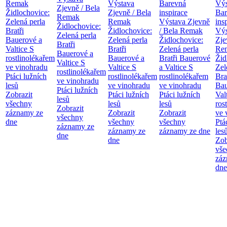
Remak
Výstava
Barevná
Výs
Zjevně / Bela
Židlochovice:
Zjevně / Bela
inspirace
Bar
Remak
Zelená perla
Remak
Výstava Zjevně
ins
Židlochovice:
Bratři
Židlochovice:
/ Bela Remak
Výs
Zelená perla
Bauerové a
Zelená perla
Židlochovice:
Zje
Bratři
Valtice
S
Bratři
Zelená perla
Re
Bauerové a
rostlinolékařem
Bauerové a
Bratři Bauerové
Žid
Valtice
S
ve vinohradu
Valtice
S
a Valtice
S
Zel
rostlinolékařem
Ptáci lužních
rostlinolékařem
rostlinolékařem
Bra
ve vinohradu
lesů
ve vinohradu
ve vinohradu
Bau
Ptáci lužních
Zobrazit
Ptáci lužních
Ptáci lužních
Val
lesů
všechny
lesů
lesů
ros
Zobrazit
záznamy ze
Zobrazit
Zobrazit
ve 
všechny
dne
všechny
všechny
Ptá
záznamy ze
záznamy ze
záznamy ze dne
les
dne
dne
Zob
vše
záz
dne