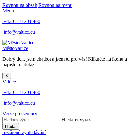
Rovnou na obsah
Rovnou na menu
Menu
+420 519 301 400
info@valtice.eu
Město
Valtice
Dobrý den, jsem chatbot a jsem tu pro vás! Klikněte na ikonu a
napište mi dotaz.
✕
Valtice
+420 519 301 400
info@valtice.eu
Verze pro seniory
Hledaný výraz
Hledat
rozšířené vyhledávání