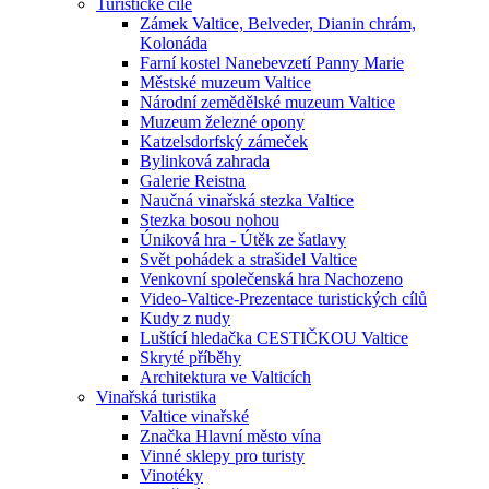
Turistické cíle
Zámek Valtice, Belveder, Dianin chrám,
Kolonáda
Farní kostel Nanebevzetí Panny Marie
Městské muzeum Valtice
Národní zemědělské muzeum Valtice
Muzeum železné opony
Katzelsdorfský zámeček
Bylinková zahrada
Galerie Reistna
Naučná vinařská stezka Valtice
Stezka bosou nohou
Úniková hra - Útěk ze šatlavy
Svět pohádek a strašidel Valtice
Venkovní společenská hra Nachozeno
Video-Valtice-Prezentace turistických cílů
Kudy z nudy
Luštící hledačka CESTIČKOU Valtice
Skryté příběhy
Architektura ve Valticích
Vinařská turistika
Valtice vinařské
Značka Hlavní město vína
Vinné sklepy pro turisty
Vinotéky