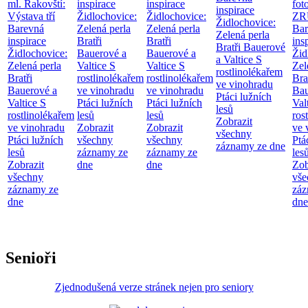
ml. Rakovští:
inspirace
inspirace
fot
inspirace
Výstava tří
Židlochovice:
Židlochovice:
ZR
Židlochovice:
Barevná
Zelená perla
Zelená perla
Bar
Zelená perla
inspirace
Bratři
Bratři
ins
Bratři Bauerové
Židlochovice:
Bauerové a
Bauerové a
Žid
a Valtice
S
Zelená perla
Valtice
S
Valtice
S
Zel
rostlinolékařem
Bratři
rostlinolékařem
rostlinolékařem
Bra
ve vinohradu
Bauerové a
ve vinohradu
ve vinohradu
Bau
Ptáci lužních
Valtice
S
Ptáci lužních
Ptáci lužních
Val
lesů
rostlinolékařem
lesů
lesů
ros
Zobrazit
ve vinohradu
Zobrazit
Zobrazit
ve 
všechny
Ptáci lužních
všechny
všechny
Ptá
záznamy ze dne
lesů
záznamy ze
záznamy ze
les
Zobrazit
dne
dne
Zob
všechny
vše
záznamy ze
záz
dne
dne
Senioři
Zjednodušená verze stránek nejen pro seniory