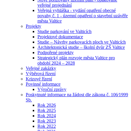
veřejné projednání
Veřejná vyhláška - vydání opatření obecné
povahy č. 1 - územní opatření o stavební uzávěře
města Valtice
Projekty
Studie parkování ve Valticích
Projektové dokumentace
Studie – Návrhy parkovacích ploch ve Valticích
Architektonická studie – školní dvůr ZŠ Valtice
Podpořené projekty
Strategický plán rozvoje města Valtice pro
období 2024 – 2028
Veřejné zakázky
Výběrová řízení
Krizové řízení
Povinné informace
Výroční zprávy
Poskytnuté informace na žádost dle zákona č. 106⁄1999
Sb.
Rok 2026
Rok 2025
Rok 2024
Rok 2023
Rok 2022