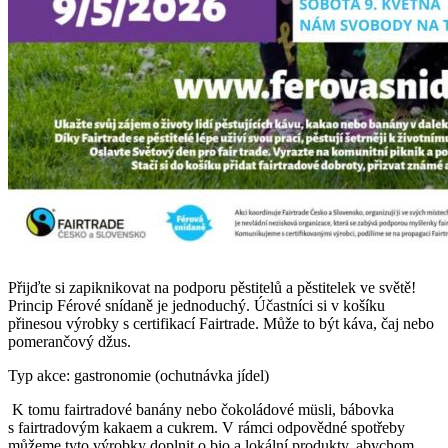
Přijďte si zapiknikovat na podporu pěstitelů a pěstitelek ve světě!
Princip Férové snídaně je jednoduchý. Účastníci si v košíku
přinesou výrobky s certifikací Fairtrade. Může to být káva, čaj nebo
pomerančový džus.
Typ akce: gastronomie (ochutnávka jídel)
K tomu fairtradové banány nebo čokoládové müsli, bábovka
s fairtradovým kakaem a cukrem. V rámci odpovědné spotřeby
můžeme tyto výrobky doplnit o bio a lokální produkty, abychom