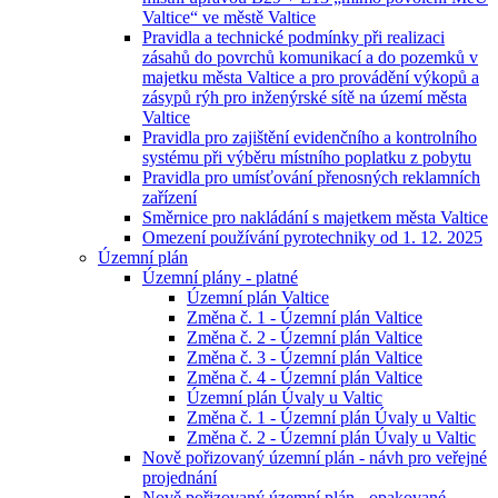
Valtice“ ve městě Valtice
Pravidla a technické podmínky při realizaci
zásahů do povrchů komunikací a do pozemků v
majetku města Valtice a pro provádění výkopů a
zásypů rýh pro inženýrské sítě na území města
Valtice
Pravidla pro zajištění evidenčního a kontrolního
systému při výběru místního poplatku z pobytu
Pravidla pro umísťování přenosných reklamních
zařízení
Směrnice pro nakládání s majetkem města Valtice
Omezení používání pyrotechniky od 1. 12. 2025
Územní plán
Územní plány - platné
Územní plán Valtice
Změna č. 1 - Územní plán Valtice
Změna č. 2 - Územní plán Valtice
Změna č. 3 - Územní plán Valtice
Změna č. 4 - Územní plán Valtice
Územní plán Úvaly u Valtic
Změna č. 1 - Územní plán Úvaly u Valtic
Změna č. 2 - Územní plán Úvaly u Valtic
Nově pořizovaný územní plán - návh pro veřejné
projednání
Nově pořizovaný územní plán - opakované