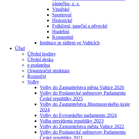
zámečku, z. s.
Vinařské
Sportovní
Historické
Folklórní, taneční a pěvecké
Hudební
Komunitní
Instituce se sídlem ve Valticích
Úřad
Úřední hodiny
Úřední deska
e-podatelna
Organizační struktura
Rozpočet
Volby
Volby do Zastupitelstva města Valtice 2026
Volby do Poslanecké sněmovny Parlamentu
České republiky 2025
Volby do Zastupitelstva Jihomoravského kraje
2024
Volby do Evropského parlamentu 2024
Volba prezidenta republiky 2023
Volby do Zastupitelstva města Valtice 2022
Volby do Poslanecké sněmovny Parlamentu
České republiky 2021