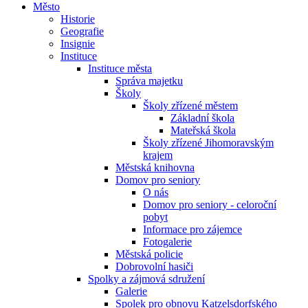
Město
Historie
Geografie
Insignie
Instituce
Instituce města
Správa majetku
Školy
Školy zřízené městem
Základní škola
Mateřská škola
Školy zřízené Jihomoravským
krajem
Městská knihovna
Domov pro seniory
O nás
Domov pro seniory - celoroční
pobyt
Informace pro zájemce
Fotogalerie
Městská policie
Dobrovolní hasiči
Spolky a zájmová sdružení
Galerie
Spolek pro obnovu Katzelsdorfského