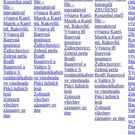
Kouzelná ptačí
říše –
cim
říše –
fotografií
říše –
interaktivní
Vin
interaktivní
ZRUŠENO
interaktivní
výstava
Karel,
sto
výstava
Karel,
Kouzelná ptačí
výstava
Karel,
Marek a Karel
klu
Marek a Karel
říše –
Marek a Karel
ml. Rakovští:
výs
ml. Rakovští:
interaktivní
ml. Rakovští:
Výstava tří
fot
Výstava tří
výstava
Karel,
Výstava tří
Barevná
ZR
Barevná
Marek a Karel
Barevná
inspirace
Kou
inspirace
ml. Rakovští:
inspirace
Židlochovice:
říše
Židlochovice:
Výstava tří
Židlochovice:
Zelená perla
int
Zelená perla
Barevná
Zelená perla
Bratři
výs
Bratři
inspirace
Bratři
Bauerové a
Mar
Bauerové a
Židlochovice:
Bauerové a
Valtice
S
ml.
Valtice
S
Zelená perla
Valtice
S
rostlinolékařem
Výs
rostlinolékařem
Bratři Bauerové
rostlinolékařem
ve vinohradu
Bar
ve vinohradu
a Valtice
S
ve vinohradu
Ptáci lužních
ins
Ptáci lužních
rostlinolékařem
Ptáci lužních
lesů
Žid
lesů
ve vinohradu
lesů
Zobrazit
Zel
Zobrazit
Ptáci lužních
Zobrazit
všechny
Bra
všechny
lesů
všechny
záznamy ze
Bau
záznamy ze
Zobrazit
záznamy ze
dne
Val
dne
všechny
dne
ros
záznamy ze dne
ve 
Ptá
les