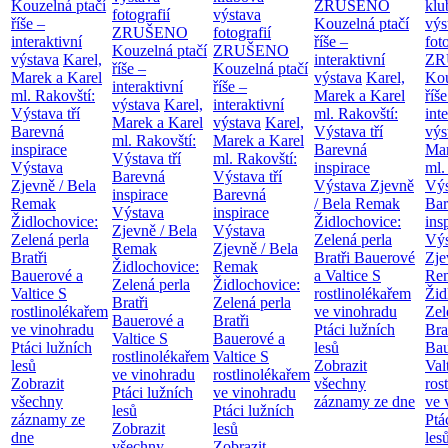
Kouzelná ptačí
ZRUŠENO
klu
fotografií
výstava
říše –
Kouzelná ptačí
výs
ZRUŠENO
fotografií
interaktivní
říše –
fot
Kouzelná ptačí
ZRUŠENO
výstava
Karel,
interaktivní
ZR
říše –
Kouzelná ptačí
Marek a Karel
výstava
Karel,
Kou
interaktivní
říše –
ml. Rakovští:
Marek a Karel
říše
výstava
Karel,
interaktivní
Výstava tří
ml. Rakovští:
int
Marek a Karel
výstava
Karel,
Barevná
Výstava tří
výs
ml. Rakovští:
Marek a Karel
inspirace
Barevná
Mar
Výstava tří
ml. Rakovští:
Výstava
inspirace
ml.
Barevná
Výstava tří
Zjevně / Bela
Výstava Zjevně
Výs
inspirace
Barevná
Remak
/ Bela Remak
Bar
Výstava
inspirace
Židlochovice:
Židlochovice:
ins
Zjevně / Bela
Výstava
Zelená perla
Zelená perla
Výs
Remak
Zjevně / Bela
Bratři
Bratři Bauerové
Zje
Židlochovice:
Remak
Bauerové a
a Valtice
S
Re
Zelená perla
Židlochovice:
Valtice
S
rostlinolékařem
Žid
Bratři
Zelená perla
rostlinolékařem
ve vinohradu
Zel
Bauerové a
Bratři
ve vinohradu
Ptáci lužních
Bra
Valtice
S
Bauerové a
Ptáci lužních
lesů
Bau
rostlinolékařem
Valtice
S
lesů
Zobrazit
Val
ve vinohradu
rostlinolékařem
Zobrazit
všechny
ros
Ptáci lužních
ve vinohradu
všechny
záznamy ze dne
ve 
lesů
Ptáci lužních
záznamy ze
Ptá
Zobrazit
lesů
dne
les
všechny
Zobrazit