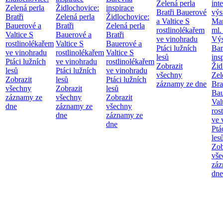
Zelená perla
int
Zelená perla
Židlochovice:
inspirace
Bratři Bauerové
výs
Bratři
Zelená perla
Židlochovice:
a Valtice
S
Mar
Bauerové a
Bratři
Zelená perla
rostlinolékařem
ml.
Valtice
S
Bauerové a
Bratři
ve vinohradu
Výs
rostlinolékařem
Valtice
S
Bauerové a
Ptáci lužních
Bar
ve vinohradu
rostlinolékařem
Valtice
S
lesů
ins
Ptáci lužních
ve vinohradu
rostlinolékařem
Zobrazit
Žid
lesů
Ptáci lužních
ve vinohradu
všechny
Zel
Zobrazit
lesů
Ptáci lužních
záznamy ze dne
Bra
všechny
Zobrazit
lesů
Bau
záznamy ze
všechny
Zobrazit
Val
dne
záznamy ze
všechny
ros
dne
záznamy ze
ve 
dne
Ptá
les
Zob
vše
záz
dne