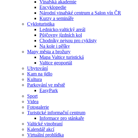
Vinařská akademie
Encyklopedie
Národní vinařské centrum a Salon vín ČR
Kurzy a semináře
Cykloturistika
Lednicko-valtický areál
Půjčovny jízdních kol
Chodníky nejsou pro cyklisty
Na kole i pěšky
Mapy města a brožury
Mapa Valtice turistická
Valtice geoportál
Ubytování
Kam na jídlo
Kultura
Parkování ve městě
EasyPark
Sport
Videa
Fotogalerie
Turistické informační centrum
Informace pro stánkaře
Valtické vinobraní
Kalendář akcí
Virtuální prohlídka