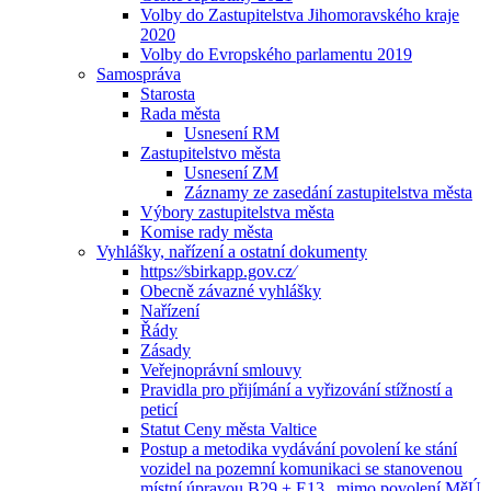
Volby do Zastupitelstva Jihomoravského kraje
2020
Volby do Evropského parlamentu 2019
Samospráva
Starosta
Rada města
Usnesení RM
Zastupitelstvo města
Usnesení ZM
Záznamy ze zasedání zastupitelstva města
Výbory zastupitelstva města
Komise rady města
Vyhlášky, nařízení a ostatní dokumenty
https:⁄⁄sbirkapp.gov.cz⁄
Obecně závazné vyhlášky
Nařízení
Řády
Zásady
Veřejnoprávní smlouvy
Pravidla pro přijímání a vyřizování stížností a
peticí
Statut Ceny města Valtice
Postup a metodika vydávání povolení ke stání
vozidel na pozemní komunikaci se stanovenou
místní úpravou B29 + E13 „mimo povolení MěÚ