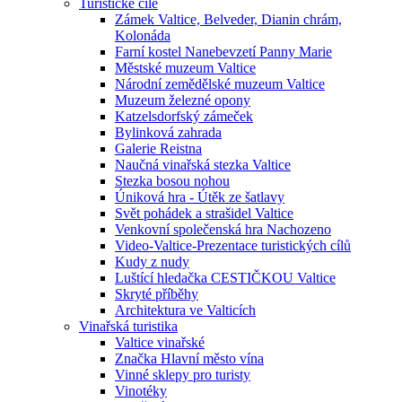
Turistické cíle
Zámek Valtice, Belveder, Dianin chrám,
Kolonáda
Farní kostel Nanebevzetí Panny Marie
Městské muzeum Valtice
Národní zemědělské muzeum Valtice
Muzeum železné opony
Katzelsdorfský zámeček
Bylinková zahrada
Galerie Reistna
Naučná vinařská stezka Valtice
Stezka bosou nohou
Úniková hra - Útěk ze šatlavy
Svět pohádek a strašidel Valtice
Venkovní společenská hra Nachozeno
Video-Valtice-Prezentace turistických cílů
Kudy z nudy
Luštící hledačka CESTIČKOU Valtice
Skryté příběhy
Architektura ve Valticích
Vinařská turistika
Valtice vinařské
Značka Hlavní město vína
Vinné sklepy pro turisty
Vinotéky