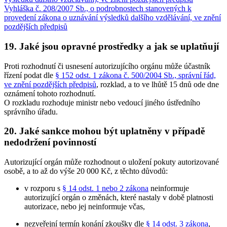
Vyhláška č. 208/2007 Sb., o podrobnostech stanovených k
provedení zákona o uznávání výsledků dalšího vzdělávání, ve znění
pozdějších předpisů
19. Jaké jsou opravné prostředky a jak se uplatňují
Proti rozhodnutí či usnesení autorizujícího orgánu může účastník
řízení podat dle
§ 152 odst. 1 zákona č. 500/2004 Sb., správní řád,
ve znění pozdějších předpisů
, rozklad, a to ve lhůtě 15 dnů ode dne
oznámení tohoto rozhodnutí.
O rozkladu rozhoduje ministr nebo vedoucí jiného ústředního
správního úřadu.
20. Jaké sankce mohou být uplatněny v případě
nedodržení povinností
Autorizující orgán může rozhodnout o uložení pokuty autorizované
osobě, a to až do výše 20 000 Kč, z těchto důvodů:
v rozporu s
§ 14 odst. 1 nebo 2 zákona
neinformuje
autorizující orgán o změnách, které nastaly v době platnosti
autorizace, nebo jej neinformuje včas,
nezveřejní termín konání zkoušky dle
§ 14 odst. 3 zákona
,