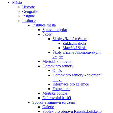
Město
Historie
Geografie
Insignie
Instituce
Instituce města
Správa majetku
Školy
Školy zřízené městem
Základní škola
Mateřská škola
Školy zřízené Jihomoravským
krajem
Městská knihovna
Domov pro seniory
O nás
Domov pro seniory - celoroční
pobyt
Informace pro zájemce
Fotogalerie
Městská policie
Dobrovolní hasiči
Spolky a zájmová sdružení
Galerie
Spolek pro obnovu Katzelsdorfského