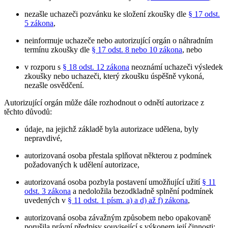
nezašle uchazeči pozvánku ke složení zkoušky dle
§ 17 odst.
5 zákona
,
neinformuje uchazeče nebo autorizující orgán o náhradním
termínu zkoušky dle
§ 17 odst. 8 nebo 10 zákona
, nebo
v rozporu s
§ 18 odst. 12 zákona
neoznámí uchazeči výsledek
zkoušky nebo uchazeči, který zkoušku úspěšně vykoná,
nezašle osvědčení.
Autorizující orgán může dále rozhodnout o odnětí autorizace z
těchto důvodů:
údaje, na jejichž základě byla autorizace udělena, byly
nepravdivé,
autorizovaná osoba přestala splňovat některou z podmínek
požadovaných k udělení autorizace,
autorizovaná osoba pozbyla postavení umožňující užití
§ 11
odst. 3 zákona
a nedoložila bezodkladně splnění podmínek
uvedených v
§ 11 odst. 1 písm. a) a d) až f) zákona
,
autorizovaná osoba závažným způsobem nebo opakovaně
porušila právní předpisy související s výkonem její činnosti;