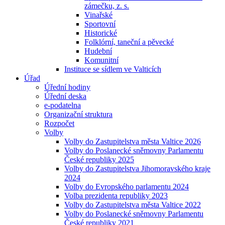
zámečku, z. s.
Vinařské
Sportovní
Historické
Folklórní, taneční a pěvecké
Hudební
Komunitní
Instituce se sídlem ve Valticích
Úřad
Úřední hodiny
Úřední deska
e-podatelna
Organizační struktura
Rozpočet
Volby
Volby do Zastupitelstva města Valtice 2026
Volby do Poslanecké sněmovny Parlamentu
České republiky 2025
Volby do Zastupitelstva Jihomoravského kraje
2024
Volby do Evropského parlamentu 2024
Volba prezidenta republiky 2023
Volby do Zastupitelstva města Valtice 2022
Volby do Poslanecké sněmovny Parlamentu
České republiky 2021