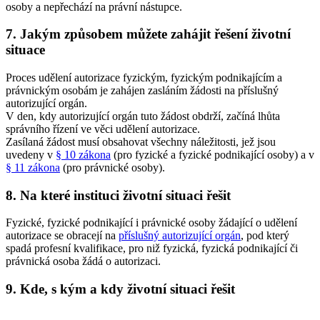
osoby a nepřechází na právní nástupce.
7. Jakým způsobem můžete zahájit řešení životní
situace
Proces udělení autorizace fyzickým, fyzickým podnikajícím a
právnickým osobám je zahájen zasláním žádosti na příslušný
autorizující orgán.
V den, kdy autorizující orgán tuto žádost obdrží, začíná lhůta
správního řízení ve věci udělení autorizace.
Zasílaná žádost musí obsahovat všechny náležitosti, jež jsou
uvedeny v
§ 10 zákona
(pro fyzické a fyzické podnikající osoby) a v
§ 11 zákona
(pro právnické osoby).
8. Na které instituci životní situaci řešit
Fyzické, fyzické podnikající i právnické osoby žádající o udělení
autorizace se obracejí na
příslušný autorizující orgán
, pod který
spadá profesní kvalifikace, pro niž fyzická, fyzická podnikající či
právnická osoba žádá o autorizaci.
9. Kde, s kým a kdy životní situaci řešit