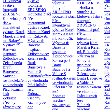
11. klubová
výstava
cim
výstava
KOLLÁROVCI
výstava
fotografií
Val
fotografií
- Hudba na
fotografií
ZRUŠENO
Po
ZRUŠENO
vinicích
11.
ZRUŠENO
Kouzelná ptačí
Pos
Kouzelná ptačí
klubová výstava
Kouzelná ptačí
říše –
cim
říše –
fotografií
říše –
interaktivní
Vin
interaktivní
ZRUŠENO
interaktivní
výstava
Karel,
sto
výstava
Karel,
Kouzelná ptačí
výstava
Karel,
Marek a Karel
klu
Marek a Karel
říše –
Marek a Karel
ml. Rakovští:
výs
ml. Rakovští:
interaktivní
ml. Rakovští:
Výstava tří
fot
Výstava tří
výstava
Karel,
Výstava tří
Barevná
ZR
Barevná
Marek a Karel
Barevná
inspirace
Kou
inspirace
ml. Rakovští:
inspirace
Židlochovice:
říše
Židlochovice:
Výstava tří
Židlochovice:
Zelená perla
int
Zelená perla
Barevná
Zelená perla
Bratři
výs
Bratři
inspirace
Bratři
Bauerové a
Mar
Bauerové a
Židlochovice:
Bauerové a
Valtice
S
ml.
Valtice
S
Zelená perla
Valtice
S
rostlinolékařem
Výs
rostlinolékařem
Bratři Bauerové
rostlinolékařem
ve vinohradu
Bar
ve vinohradu
a Valtice
S
ve vinohradu
Ptáci lužních
ins
Ptáci lužních
rostlinolékařem
Ptáci lužních
lesů
Žid
lesů
ve vinohradu
lesů
Zobrazit
Zel
Zobrazit
Ptáci lužních
Zobrazit
všechny
Bra
všechny
lesů
všechny
záznamy ze
Bau
záznamy ze
Zobrazit
záznamy ze
dne
Val
dne
všechny