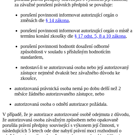
za závažné porušení právních předpisů se považuje:
porušení povinnosti informovat autorizující orgán o
změnách dle
§ 14 zákona
,
porušení povinnosti informovat autorizující orgán o místě a
termínu konání zkoušky dle
§ 17 odst. 5, 8 a 10 zákona
,
porušení povinnosti hodnotit dosažení odborné
způsobilosti v souladu s příslušným hodnotícím
standardem,
nedostaví-li se autorizovaná osoba nebo její autorizovaný
zástupce nejméně dvakrát bez závažného důvodu ke
zkoušce,
autorizovaná právnická osoba nemá po dobu delší než 2
měsíce žádného autorizovaného zástupce, nebo
autorizovaná osoba o odnětí autorizace požádala.
V případě, že je autorizace autorizované osobě odejmuta z důvodu,
že autorizovaná osoba závažným způsobem nebo opakovaně
porušila právní předpisy související s výkonem její činnosti, v
následujících 5 letech ode dne nabytí právní moci rozhodnutí o