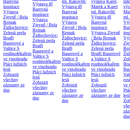
Barevná
ml. Rakovští:
výstava
Karel,
int
Výstava tří
inspirace
Výstava tří
Marek a Karel
výs
Barevná
Výstava
Barevná
ml. Rakovští:
Mar
inspirace
Zjevně / Bela
inspirace
Výstava tří
ml.
Výstava
Remak
Výstava
Barevná
Výs
Zjevně / Bela
Židlochovice:
Zjevně / Bela
inspirace
Bar
Remak
Zelená perla
Remak
Výstava Zjevně
ins
Židlochovice:
Bratři
Židlochovice:
/ Bela Remak
Výs
Zelená perla
Bauerové a
Zelená perla
Židlochovice:
Zje
Bratři
Valtice
S
Bratři
Zelená perla
Re
Bauerové a
rostlinolékařem
Bauerové a
Bratři Bauerové
Žid
Valtice
S
ve vinohradu
Valtice
S
a Valtice
S
Zel
rostlinolékařem
Ptáci lužních
rostlinolékařem
rostlinolékařem
Bra
ve vinohradu
lesů
ve vinohradu
ve vinohradu
Bau
Ptáci lužních
Zobrazit
Ptáci lužních
Ptáci lužních
Val
lesů
všechny
lesů
lesů
ros
Zobrazit
záznamy ze
Zobrazit
Zobrazit
ve 
všechny
dne
všechny
všechny
Ptá
záznamy ze
záznamy ze
záznamy ze dne
les
dne
dne
Zob
vše
záz
dne