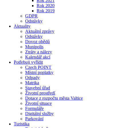
Rok 2021
Rok 2020
Rok 2019
GDPR
Odstávky
Aktuality
Aktuální zprávy
Odstávky
Dovoz obědů
Munipolis
Ztráty a nálezy
Kalendář akcí
Potřebuji vyřídit
Czech POINT
Místní poplatky
Odpady
Matrika
Stavební úřad
Životní prostředí
Dotace z rozpočtu města Valtice
Životní situace
Formuláře
Digitální služby
Parkování
Turistika