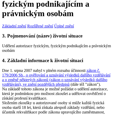
fyzickým podnikajícím a
právnickým osobám
Základní znění
Rozšířené znění
Úplné znění
3. Pojmenování (název) životní situace
Udělení autorizace fyzickým, fyzickým podnikajícím a právnickým
osobám
4. Základní informace k životní situaci
Dne 1. srpna 2007 nabyl v plném rozsahu účinnosti
zákon č.
179/2006 Sb., o ověřování a uznávání výsledků dalšího vzdělávání
a o změně některých zákonů (zákon o uznávání výsledků dalšího
vzdělávání), ve znění pozdějších předpisů
(dále též "zákon").
Na základě tohoto zákona je možné požádat o udělení autorizace,
která je podmínkou pro možnost zkoušet a udělovat osvědčení o
získání profesní kvalifikace.
Složením zkoušky u autorizované osoby si může každá fyzická
osoba starší 18 let, která získala alespoň základy vzdělání, nebo
účastník rekvalifikace podle zákona upravujícího zaměstnanost,