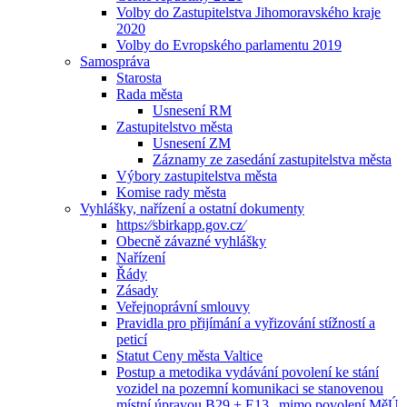
Volby do Zastupitelstva Jihomoravského kraje
2020
Volby do Evropského parlamentu 2019
Samospráva
Starosta
Rada města
Usnesení RM
Zastupitelstvo města
Usnesení ZM
Záznamy ze zasedání zastupitelstva města
Výbory zastupitelstva města
Komise rady města
Vyhlášky, nařízení a ostatní dokumenty
https:⁄⁄sbirkapp.gov.cz⁄
Obecně závazné vyhlášky
Nařízení
Řády
Zásady
Veřejnoprávní smlouvy
Pravidla pro přijímání a vyřizování stížností a
peticí
Statut Ceny města Valtice
Postup a metodika vydávání povolení ke stání
vozidel na pozemní komunikaci se stanovenou
místní úpravou B29 + E13 „mimo povolení MěÚ