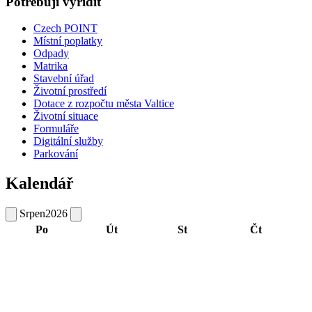
Potřebuji vyřídit
Czech POINT
Místní poplatky
Odpady
Matrika
Stavební úřad
Životní prostředí
Dotace z rozpočtu města Valtice
Životní situace
Formuláře
Digitální služby
Parkování
Kalendář
Srpen
2026
Po
Út
St
Čt