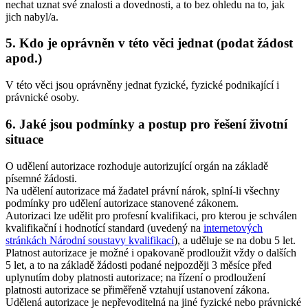
nechat uznat své znalosti a dovednosti, a to bez ohledu na to, jak
jich nabyl/a.
5. Kdo je oprávněn v této věci jednat (podat žádost
apod.)
V této věci jsou oprávněny jednat fyzické, fyzické podnikající i
právnické osoby.
6. Jaké jsou podmínky a postup pro řešení životní
situace
O udělení autorizace rozhoduje autorizující orgán na základě
písemné žádosti.
Na udělení autorizace má žadatel právní nárok, splní-li všechny
podmínky pro udělení autorizace stanovené zákonem.
Autorizaci lze udělit pro profesní kvalifikaci, pro kterou je schválen
kvalifikační i hodnotící standard (uvedený na
internetových
stránkách Národní soustavy kvalifikací
), a uděluje se na dobu 5 let.
Platnost autorizace je možné i opakovaně prodloužit vždy o dalších
5 let, a to na základě žádosti podané nejpozději 3 měsíce před
uplynutím doby platnosti autorizace; na řízení o prodloužení
platnosti autorizace se přiměřeně vztahují ustanovení zákona.
Udělená autorizace je nepřevoditelná na jiné fyzické nebo právnické