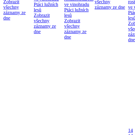
Zobrazit
všechny
ros
Ptáci lužních
ve vinohradu
všechny
záznamy ze dne
ve 
lesů
Ptáci lužních
záznamy ze
Ptá
Zobrazit
lesů
dne
les
všechny
Zobrazit
Zob
záznamy ze
všechny
vše
dne
záznamy ze
záz
dne
dne
14