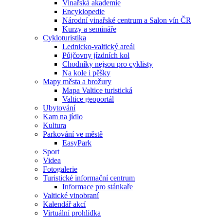
Vinařská akademie
Encyklopedie
Národní vinařské centrum a Salon vín ČR
Kurzy a semináře
Cykloturistika
Lednicko-valtický areál
Půjčovny jízdních kol
Chodníky nejsou pro cyklisty
Na kole i pěšky
Mapy města a brožury
Mapa Valtice turistická
Valtice geoportál
Ubytování
Kam na jídlo
Kultura
Parkování ve městě
EasyPark
Sport
Videa
Fotogalerie
Turistické informační centrum
Informace pro stánkaře
Valtické vinobraní
Kalendář akcí
Virtuální prohlídka