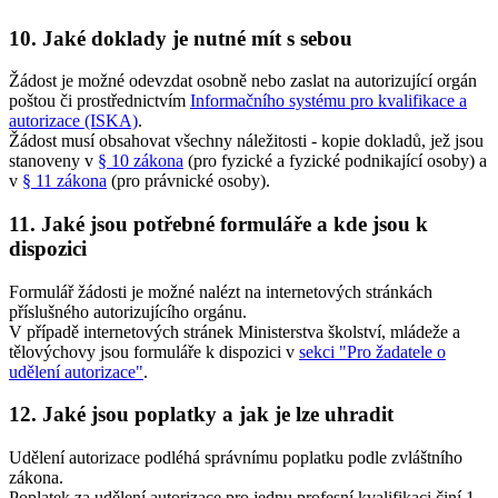
10. Jaké doklady je nutné mít s sebou
Žádost je možné odevzdat osobně nebo zaslat na autorizující orgán
poštou či prostřednictvím
Informačního systému pro kvalifikace a
autorizace (ISKA)
.
Žádost musí obsahovat všechny náležitosti - kopie dokladů, jež jsou
stanoveny v
§ 10 zákona
(pro fyzické a fyzické podnikající osoby) a
v
§ 11 zákona
(pro právnické osoby).
11. Jaké jsou potřebné formuláře a kde jsou k
dispozici
Formulář žádosti je možné nalézt na internetových stránkách
příslušného autorizujícího orgánu.
V případě internetových stránek Ministerstva školství, mládeže a
tělovýchovy jsou formuláře k dispozici v
sekci "Pro žadatele o
udělení autorizace"
.
12. Jaké jsou poplatky a jak je lze uhradit
Udělení autorizace podléhá správnímu poplatku podle zvláštního
zákona.
Poplatek za udělení autorizace pro jednu profesní kvalifikaci činí 1