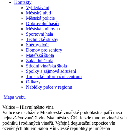
Kontakty
Vyhledávání
Městský úřad
Městská policie
Dobrovolní hasiči
Městská knihovna
Sportovní hala
Technické služby
Sběrný dvůr
Domov pro seniory
Mateřská škola
Základní škola
Střední vinařská škola
Spolky a zájmová sdružení
Turistické informační centrum
Odkazy
Nabídky práce v regionu
Mapa webu
Valtice – Hlavní město vína
Valtice se nachází v Mikulovské vinařské podoblasti a patří mezi
nejnavštěvovanější vinařská města v ČR. Je zde mnoho vinařských
podniků i rodinných vinařů. Veřejná degustační expozice vín
oceněných titulem Salon Vín České republiky je umístěna