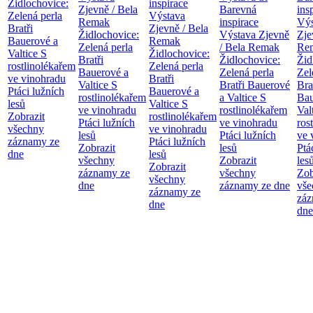
Židlochovice:
inspirace
Zjevně / Bela
Barevná
ins
Zelená perla
Výstava
Remak
inspirace
Výs
Bratři
Zjevně / Bela
Židlochovice:
Výstava Zjevně
Zje
Bauerové a
Remak
Zelená perla
/ Bela Remak
Re
Valtice
S
Židlochovice:
Bratři
Židlochovice:
Žid
rostlinolékařem
Zelená perla
Bauerové a
Zelená perla
Zel
ve vinohradu
Bratři
Valtice
S
Bratři Bauerové
Bra
Ptáci lužních
Bauerové a
rostlinolékařem
a Valtice
S
Bau
lesů
Valtice
S
ve vinohradu
rostlinolékařem
Val
Zobrazit
rostlinolékařem
Ptáci lužních
ve vinohradu
ros
všechny
ve vinohradu
lesů
Ptáci lužních
ve 
záznamy ze
Ptáci lužních
Zobrazit
lesů
Ptá
dne
lesů
všechny
Zobrazit
les
Zobrazit
záznamy ze
všechny
Zob
všechny
dne
záznamy ze dne
vše
záznamy ze
záz
dne
dne