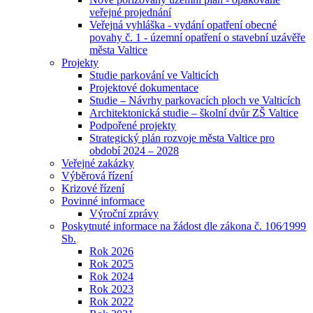
veřejné projednání
Veřejná vyhláška - vydání opatření obecné
povahy č. 1 - územní opatření o stavební uzávěře
města Valtice
Projekty
Studie parkování ve Valticích
Projektové dokumentace
Studie – Návrhy parkovacích ploch ve Valticích
Architektonická studie – školní dvůr ZŠ Valtice
Podpořené projekty
Strategický plán rozvoje města Valtice pro
období 2024 – 2028
Veřejné zakázky
Výběrová řízení
Krizové řízení
Povinné informace
Výroční zprávy
Poskytnuté informace na žádost dle zákona č. 106⁄1999
Sb.
Rok 2026
Rok 2025
Rok 2024
Rok 2023
Rok 2022