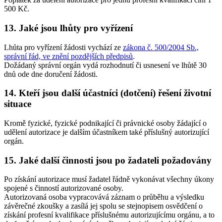
500 Kč.
13. Jaké jsou lhůty pro vyřízení
Lhůta pro vyřízení žádosti vychází ze
zákona č. 500/2004 Sb.,
správní řád, ve znění pozdějších předpisů
.
Dožádaný správní orgán vydá rozhodnutí či usnesení ve lhůtě 30
dnů ode dne doručení žádosti.
14. Kteří jsou další účastníci (dotčení) řešení životní
situace
Kromě fyzické, fyzické podnikající či právnické osoby žádající o
udělení autorizace je dalším účastníkem také příslušný autorizující
orgán.
15. Jaké další činnosti jsou po žadateli požadovány
Po získání autorizace musí žadatel řádně vykonávat všechny úkony
spojené s činností autorizované osoby.
Autorizovaná osoba vypracovává záznam o průběhu a výsledku
závěrečné zkoušky a zasílá jej spolu se stejnopisem osvědčení o
získání profesní kvalifikace příslušnému autorizujícímu orgánu, a to