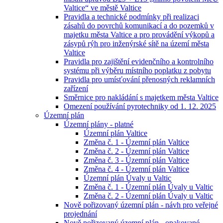
Valtice“ ve městě Valtice
Pravidla a technické podmínky při realizaci
zásahů do povrchů komunikací a do pozemků v
majetku města Valtice a pro provádění výkopů a
zásypů rýh pro inženýrské sítě na území města
Valtice
Pravidla pro zajištění evidenčního a kontrolního
systému při výběru místního poplatku z pobytu
Pravidla pro umísťování přenosných reklamních
zařízení
Směrnice pro nakládání s majetkem města Valtice
Omezení používání pyrotechniky od 1. 12. 2025
Územní plán
Územní plány - platné
Územní plán Valtice
Změna č. 1 - Územní plán Valtice
Změna č. 2 - Územní plán Valtice
Změna č. 3 - Územní plán Valtice
Změna č. 4 - Územní plán Valtice
Územní plán Úvaly u Valtic
Změna č. 1 - Územní plán Úvaly u Valtic
Změna č. 2 - Územní plán Úvaly u Valtic
Nově pořizovaný územní plán - návh pro veřejné
projednání
Nově pořizovaný územní plán - opakované