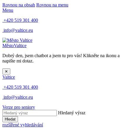
Rovnou na obsah
Rovnou na menu
Menu
+420 519 301 400
info@valtice.eu
Město
Valtice
Dobrý den, jsem chatbot a jsem tu pro vás! Klikněte na ikonu a
napište mi dotaz.
✕
Valtice
+420 519 301 400
info@valtice.eu
Verze pro seniory
Hledaný výraz
Hledat
rozšířené vyhledávání