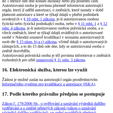
do 1 měsíce ode dne konání zkoušky nebo její poslední části.
Autorizovaná osoba je povinna písemně informovat autorizující
orgán, který jí udělil autorizaci, o změnách, které nastaly v době
platnosti autorizace a které se týkají údajů o plnění podmínek
uvedených v
§ 10 odst. 1 zákona
, je-li autorizovanou osobou
fyzická nebo fyzická podnikající osoba, nebo v
§ 11 odst. 1
a
§ 12
odst. 4 zákona
, je-li autorizovanou osobou právnická osoba, a o
všech změnách, které se týkají údajů uváděných o autorizované
osobě v Národní soustavě kvalifikací v seznamu autorizovaných
osob dle
§ 15 písm. b) a c) zákona
, včetně údajů o autorizovaných
zástupcích, a to do 15 dnů ode dne, kdy se autorizovaná osoba o
změně dozvěděla.
Autorizovaná právnická osoba je též povinna informovat o změnách
rozhodných pro užití
ustanovení § 11 odst. 3 zákona
.
16. Elektronická služba, kterou lze využít
Žádost je možné zaslat na autorizující orgán prostřednictvím
Informačního systému pro kvalifikace a autorizace (ISKA)
.
17. Podle kterého právního předpisu se postupuje
Zákon č. 179/2006 Sb., o ověřování a uznávání výsledků dalšího
vzdělávání a o změně některých zákonů (zákon o uznávání
výsledků dalšího vzdělávání), ve znění pozdějších předpisů