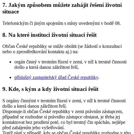
7. Jakým způsobem můžete zahájit řešení životní
situace
Telefonickým či jiným spojením s místy uvedenými v bodě 08.
8. Na které instituci životní situaci řešit
Občan České republiky se může obrátit (se žádostí o konzultaci
nebo o zprostředkování kontaktu aj.) na:
orgán činný v trestním řízení v zemi, v níž k trestné činnosti
došlo a která danou záležitost řeší,
příslušný zastupitelský úřad České republiky
.
9. Kde, s kým a kdy životní situaci řešit
S orgány činnými v trestním řízení v zemi, v níž k trestné činnosti
došlo a která danou záležitost řeší.
Disponuje-li občan České republiky v zemi právním zástupcem,
případně se rozhodne si právního zástupce obstarat, je třeba jej
kontaktovat bez prodlení poté, co byl trestný čin spáchán, nejlépe
před zahájením jeho vyšetřování.
Totéž platí v případě, kdy se občan České republiky rozhodne v této