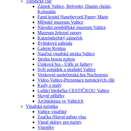
Turistické cíle
Zámek Valtice, Belveder, Dianin chrám,
Kolonáda
Farní kostel Nanebevzetí Panny Marie
Městské muzeum Valtice
Národní zemědělské muzeum Valtice
Muzeum železné opony
Katzelsdorfský zámeček
Bylinková zahrada
Galerie Reistna
Naučná vinařská stezka Valtice
Stezka bosou nohou
Úniková hra - Útěk ze šatlavy
Svět pohádek a strašidel Valtice
Venkovní společenská hra Nachozeno
Video-Valtice-Prezentace turistických cílů
Kudy z nudy
Luštící hledačka CESTIČKOU Valtice
Skryté příběhy
Architektura ve Valticích
Vinařská turistika
Valtice vinařské
Značka Hlavní město vína
Vinné sklepy pro turisty
Vinotéky