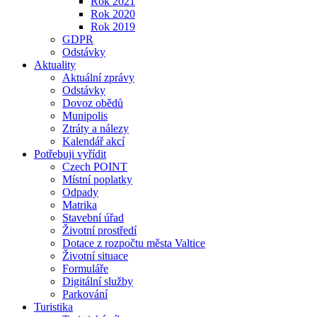
Rok 2021
Rok 2020
Rok 2019
GDPR
Odstávky
Aktuality
Aktuální zprávy
Odstávky
Dovoz obědů
Munipolis
Ztráty a nálezy
Kalendář akcí
Potřebuji vyřídit
Czech POINT
Místní poplatky
Odpady
Matrika
Stavební úřad
Životní prostředí
Dotace z rozpočtu města Valtice
Životní situace
Formuláře
Digitální služby
Parkování
Turistika