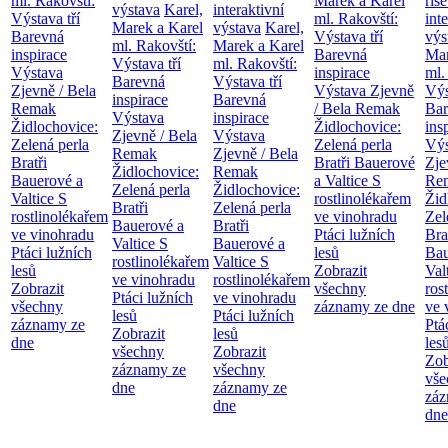
ml. Rakovští:
Marek a Karel
říše
výstava
Karel,
interaktivní
Výstava tří
ml. Rakovští:
int
Marek a Karel
výstava
Karel,
Barevná
Výstava tří
výs
ml. Rakovští:
Marek a Karel
inspirace
Barevná
Mar
Výstava tří
ml. Rakovští:
Výstava
inspirace
ml.
Barevná
Výstava tří
Zjevně / Bela
Výstava Zjevně
Výs
inspirace
Barevná
Remak
/ Bela Remak
Bar
Výstava
inspirace
Židlochovice:
Židlochovice:
ins
Zjevně / Bela
Výstava
Zelená perla
Zelená perla
Výs
Remak
Zjevně / Bela
Bratři
Bratři Bauerové
Zje
Židlochovice:
Remak
Bauerové a
a Valtice
S
Re
Zelená perla
Židlochovice:
Valtice
S
rostlinolékařem
Žid
Bratři
Zelená perla
rostlinolékařem
ve vinohradu
Zel
Bauerové a
Bratři
ve vinohradu
Ptáci lužních
Bra
Valtice
S
Bauerové a
Ptáci lužních
lesů
Bau
rostlinolékařem
Valtice
S
lesů
Zobrazit
Val
ve vinohradu
rostlinolékařem
Zobrazit
všechny
ros
Ptáci lužních
ve vinohradu
všechny
záznamy ze dne
ve 
lesů
Ptáci lužních
záznamy ze
Ptá
Zobrazit
lesů
dne
les
všechny
Zobrazit
Zob
záznamy ze
všechny
vše
dne
záznamy ze
záz
dne
dne