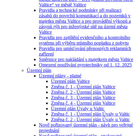
Valtice“ ve městě Valtice
Pravidla a technické podmínky při realizaci
zásahů do povrchů komunikací a do pozemků v
majetku města Valtice a pro provádění výkopů a
zásypů rýh pro inženýrské sítě na území města
Valtice
Pravidla pro zajištění evidenčního a kontrolního
systému při výběru místního poplatku z pobytu
Pravidla pro umísťování přenosných reklamních
zařízení
Směrnice pro nakládání s majetkem města Valtice
Omezení používání pyrotechniky od 1. 12. 2025
Územní plán
Územní plány - platné
Územní plán Valtice
Změna č. 1 - Územní plán Valtice
Změna č. 2 - Územní plán Valtice
Změna č. 3 - Územní plán Valtice
Změna č. 4 - Územní plán Valtice
Územní plán Úvaly u Valtic
Změna č. 1 - Územní plán Úvaly u Valtic
Změna č. 2 - Územní plán Úvaly u Valtic
Nově pořizovaný územní plán - návh pro veřejné
projednání
Nově pořizovaný územní plán - opakované