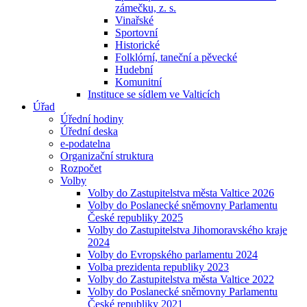
zámečku, z. s.
Vinařské
Sportovní
Historické
Folklórní, taneční a pěvecké
Hudební
Komunitní
Instituce se sídlem ve Valticích
Úřad
Úřední hodiny
Úřední deska
e-podatelna
Organizační struktura
Rozpočet
Volby
Volby do Zastupitelstva města Valtice 2026
Volby do Poslanecké sněmovny Parlamentu
České republiky 2025
Volby do Zastupitelstva Jihomoravského kraje
2024
Volby do Evropského parlamentu 2024
Volba prezidenta republiky 2023
Volby do Zastupitelstva města Valtice 2022
Volby do Poslanecké sněmovny Parlamentu
České republiky 2021