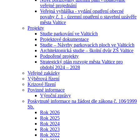
veřejné projednání
Veřejná vyhláška - vydání opatření obecné
povahy č. 1 - územní opatření o stavební uzávěře
města Valtice
Projekty
Studie parkování ve Valticích
Projektové dokumentace
Studie – Návrhy parkovacích ploch ve Valticích
Architektonická studie – školní dvůr ZŠ Valtice
Podpořené projekty
Strategický plán rozvoje města Valtice pro
období 2024 – 2028
Veřejné zakázky
Výběrová řízení
Krizové řízení
Povinné informace
Výroční zprávy
Poskytnuté informace na žádost dle zákona č. 106⁄1999
Sb.
Rok 2026
Rok 2025
Rok 2024
Rok 2023
Rok 2022