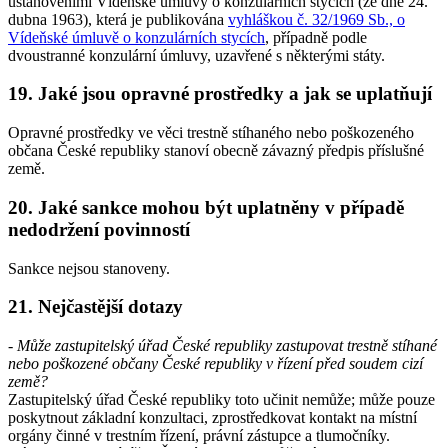
ustanoveními Vídeňské úmluvy o konzulárních stycích (ze dne 24.
dubna 1963), která je publikována
vyhláškou č. 32/1969 Sb., o
Vídeňské úmluvě o konzulárních stycích
, případně podle
dvoustranné konzulární úmluvy, uzavřené s některými státy.
19. Jaké jsou opravné prostředky a jak se uplatňují
Opravné prostředky ve věci trestně stíhaného nebo poškozeného
občana České republiky stanoví obecně závazný předpis příslušné
země.
20. Jaké sankce mohou být uplatněny v případě
nedodržení povinností
Sankce nejsou stanoveny.
21. Nejčastější dotazy
- Může zastupitelský úřad České republiky zastupovat trestně stíhané
nebo poškozené občany České republiky v řízení před soudem cizí
země?
Zastupitelský úřad České republiky toto učinit nemůže; může pouze
poskytnout základní konzultaci, zprostředkovat kontakt na místní
orgány činné v trestním řízení, právní zástupce a tlumočníky.