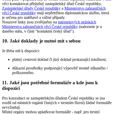
věci kontaktovat příslušný zastupitelský úřad České republiky.
Zastupitelské úřady České republiky
a
Ministerstvo zahraničních
věcí České republiky
mají nepřetržitou diplomatickou službu, která
je určena pro naléhavé a vážné případy.
Nouzové linky jsou zveřejněny na
internetových stránkách
Ministerstva zahraničních věcí České republiky
(naleznete je u
daného státu, v části "kontaktní český úřad").
10. Jaké doklady je nutné mít s sebou
Je třeba mít k dispozici:
platný cestovní doklad či jiný doklad prokazující totožnost,
důkazní prostředky podporující výpověď trestně stíhaného /
poškozeného.
11. Jaké jsou potřebné formuláře a kde jsou k
dispozici
Pro konzultaci se zastupitelským úřadem České republiky se (na
rozdíl od místních orgánů činných v trestním řízení) žádné formuláře
nevyžadují.
Místní orgány mohou uplatňovat formuláře - např. pro trestní