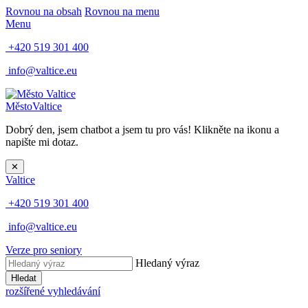
Rovnou na obsah
Rovnou na menu
Menu
+420 519 301 400
info@valtice.eu
Město
Valtice
Dobrý den, jsem chatbot a jsem tu pro vás! Klikněte na ikonu a
napište mi dotaz.
✕
Valtice
+420 519 301 400
info@valtice.eu
Verze pro seniory
Hledaný výraz
Hledat
rozšířené vyhledávání