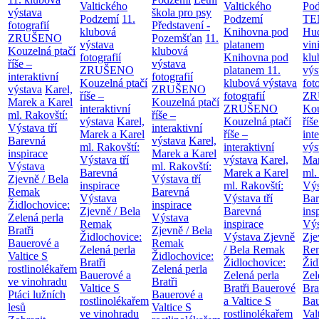
Valtického
Valtického
Po
výstava
škola pro psy
Podzemí
11.
Podzemí
TE
fotografií
Představení -
klubová
Knihovna pod
Hu
ZRUŠENO
Pozemšťan
11.
výstava
platanem
vin
Kouzelná ptačí
klubová
fotografií
Knihovna pod
klu
říše –
výstava
ZRUŠENO
platanem
11.
výs
interaktivní
fotografií
Kouzelná ptačí
klubová výstava
fot
výstava
Karel,
ZRUŠENO
říše –
fotografií
ZR
Marek a Karel
Kouzelná ptačí
interaktivní
ZRUŠENO
Kou
ml. Rakovští:
říše –
výstava
Karel,
Kouzelná ptačí
říše
Výstava tří
interaktivní
Marek a Karel
říše –
int
Barevná
výstava
Karel,
ml. Rakovští:
interaktivní
výs
inspirace
Marek a Karel
Výstava tří
výstava
Karel,
Mar
Výstava
ml. Rakovští:
Barevná
Marek a Karel
ml.
Zjevně / Bela
Výstava tří
inspirace
ml. Rakovští:
Výs
Remak
Barevná
Výstava
Výstava tří
Bar
Židlochovice:
inspirace
Zjevně / Bela
Barevná
ins
Zelená perla
Výstava
Remak
inspirace
Výs
Bratři
Zjevně / Bela
Židlochovice:
Výstava Zjevně
Zje
Bauerové a
Remak
Zelená perla
/ Bela Remak
Re
Valtice
S
Židlochovice:
Bratři
Židlochovice:
Žid
rostlinolékařem
Zelená perla
Bauerové a
Zelená perla
Zel
ve vinohradu
Bratři
Valtice
S
Bratři Bauerové
Bra
Ptáci lužních
Bauerové a
rostlinolékařem
a Valtice
S
Bau
lesů
Valtice
S
ve vinohradu
rostlinolékařem
Val