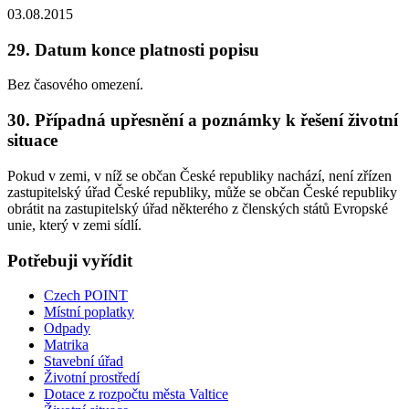
03.08.2015
29. Datum konce platnosti popisu
Bez časového omezení.
30. Případná upřesnění a poznámky k řešení životní
situace
Pokud v zemi, v níž se občan České republiky nachází, není zřízen
zastupitelský úřad České republiky, může se občan České republiky
obrátit na zastupitelský úřad některého z členských států Evropské
unie, který v zemi sídlí.
Potřebuji vyřídit
Czech POINT
Místní poplatky
Odpady
Matrika
Stavební úřad
Životní prostředí
Dotace z rozpočtu města Valtice