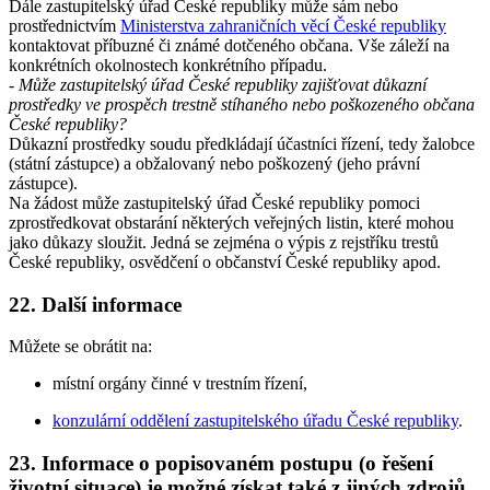
Dále zastupitelský úřad České republiky může sám nebo
prostřednictvím
Ministerstva zahraničních věcí České republiky
kontaktovat příbuzné či známé dotčeného občana. Vše záleží na
konkrétních okolnostech konkrétního případu.
- Může zastupitelský úřad České republiky zajišťovat důkazní
prostředky ve prospěch trestně stíhaného nebo poškozeného občana
České republiky?
Důkazní prostředky soudu předkládají účastníci řízení, tedy žalobce
(státní zástupce) a obžalovaný nebo poškozený (jeho právní
zástupce).
Na žádost může zastupitelský úřad České republiky pomoci
zprostředkovat obstarání některých veřejných listin, které mohou
jako důkazy sloužit. Jedná se zejména o výpis z rejstříku trestů
České republiky, osvědčení o občanství České republiky apod.
22. Další informace
Můžete se obrátit na:
místní orgány činné v trestním řízení,
konzulární oddělení zastupitelského úřadu České republiky
.
23. Informace o popisovaném postupu (o řešení
životní situace) je možné získat také z jiných zdrojů