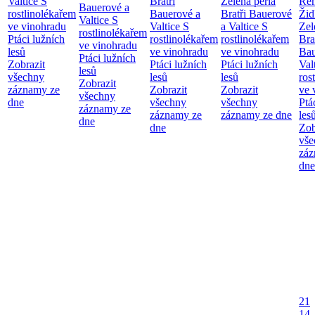
Valtice
S
Bratři
Zelená perla
Re
Bauerové a
rostlinolékařem
Bauerové a
Bratři Bauerové
Žid
Valtice
S
ve vinohradu
Valtice
S
a Valtice
S
Zel
rostlinolékařem
Ptáci lužních
rostlinolékařem
rostlinolékařem
Bra
ve vinohradu
lesů
ve vinohradu
ve vinohradu
Bau
Ptáci lužních
Zobrazit
Ptáci lužních
Ptáci lužních
Val
lesů
všechny
lesů
lesů
ros
Zobrazit
záznamy ze
Zobrazit
Zobrazit
ve 
všechny
dne
všechny
všechny
Ptá
záznamy ze
záznamy ze
záznamy ze dne
les
dne
dne
Zob
vše
záz
dne
21
14