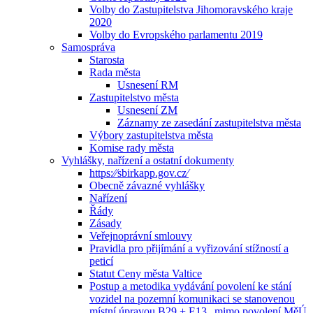
Volby do Zastupitelstva Jihomoravského kraje
2020
Volby do Evropského parlamentu 2019
Samospráva
Starosta
Rada města
Usnesení RM
Zastupitelstvo města
Usnesení ZM
Záznamy ze zasedání zastupitelstva města
Výbory zastupitelstva města
Komise rady města
Vyhlášky, nařízení a ostatní dokumenty
https:⁄⁄sbirkapp.gov.cz⁄
Obecně závazné vyhlášky
Nařízení
Řády
Zásady
Veřejnoprávní smlouvy
Pravidla pro přijímání a vyřizování stížností a
peticí
Statut Ceny města Valtice
Postup a metodika vydávání povolení ke stání
vozidel na pozemní komunikaci se stanovenou
místní úpravou B29 + E13 „mimo povolení MěÚ