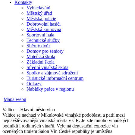
Kontakty
Vyhledávání
Městský úřad
Městská policie
Dobrovolní hasiči
Městská knihovna
Sportovní hala
Technické služby
Sběrný dvůr
Domov pro seniory
Mateřská škola
Základní škola
Střední vinařská škola
Spolky a zájmová sdružení
Turistické informační centrum
Odkazy
Nabídky práce v regionu
Mapa webu
Valtice – Hlavní město vína
Valtice se nachází v Mikulovské vinařské podoblasti a patří mezi
nejnavštěvovanější vinařská města v ČR. Je zde mnoho vinařských
podniků i rodinných vinařů. Veřejná degustační expozice vín
oceněných titulem Salon Vín České republiky je umístěna