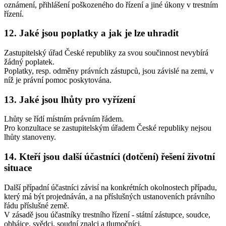
oznámení, přihlášení poškozeného do řízení a jiné úkony v trestním
řízení.
12. Jaké jsou poplatky a jak je lze uhradit
Zastupitelský úřad České republiky za svou součinnost nevybírá
žádný poplatek.
Poplatky, resp. odměny právních zástupců, jsou závislé na zemi, v
níž je právní pomoc poskytována.
13. Jaké jsou lhůty pro vyřízení
Lhůty se řídí místním právním řádem.
Pro konzultace se zastupitelským úřadem České republiky nejsou
lhůty stanoveny.
14. Kteří jsou další účastníci (dotčení) řešení životní
situace
Další případní účastníci závisí na konkrétních okolnostech případu,
který má být projednáván, a na příslušných ustanoveních právního
řádu příslušné země.
V zásadě jsou účastníky trestního řízení - státní zástupce, soudce,
obhájce, svědci, soudní znalci a tlumočníci.