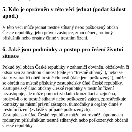
5. Kdo je oprávněn v této věci jednat (podat žádost
apod.)
V této věci může jednat trestně stíhaný nebo poškozený občan
České republiky, jeho právní zástupce, zmocněnec, rodinný
příslušník nebo orgány činné v trestním řízení.
6. Jaké jsou podmínky a postup pro řešení životní
situace
Pokud byl občan České republiky v zahraničí obviněn, obžalován či
odsouzen za trestnou činnost (dále jen "trestně stíhaný"), nebo se
stal v zahraničí obětí trestné činnosti (dále jen "poškozený"), může
se obrátit na místně příslušný zastupitelský úřad České republiky.
Zastupitelský úřad občany České republiky v trestním řízení
nezastupuje, ale může pomoci základní konzultací a zejména,
projeví-li o to trestně stíhaný nebo poškozený zájem, zprostředkuje
kontakty na místní právní zástupce, tlumočníky a orgány činné v
trestním řízení (zvláště v případě poškozených).
Zastupitelský úřad České republiky může být rovněž nápomocen
rodinným příslušníkům trestně stíhaných nebo poškozených občanů
České republiky.