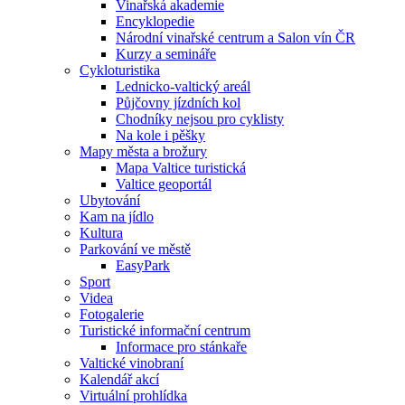
Vinařská akademie
Encyklopedie
Národní vinařské centrum a Salon vín ČR
Kurzy a semináře
Cykloturistika
Lednicko-valtický areál
Půjčovny jízdních kol
Chodníky nejsou pro cyklisty
Na kole i pěšky
Mapy města a brožury
Mapa Valtice turistická
Valtice geoportál
Ubytování
Kam na jídlo
Kultura
Parkování ve městě
EasyPark
Sport
Videa
Fotogalerie
Turistické informační centrum
Informace pro stánkaře
Valtické vinobraní
Kalendář akcí
Virtuální prohlídka