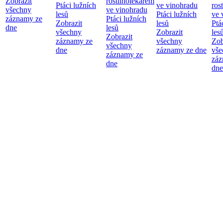
Zobrazit
rostlinolékařem
Ptáci lužních
ve vinohradu
ros
všechny
ve vinohradu
lesů
Ptáci lužních
ve 
záznamy ze
Ptáci lužních
Zobrazit
lesů
Ptá
dne
lesů
všechny
Zobrazit
les
Zobrazit
záznamy ze
všechny
Zob
všechny
dne
záznamy ze dne
vše
záznamy ze
záz
dne
dne