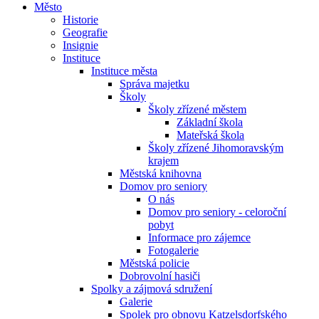
Město
Historie
Geografie
Insignie
Instituce
Instituce města
Správa majetku
Školy
Školy zřízené městem
Základní škola
Mateřská škola
Školy zřízené Jihomoravským
krajem
Městská knihovna
Domov pro seniory
O nás
Domov pro seniory - celoroční
pobyt
Informace pro zájemce
Fotogalerie
Městská policie
Dobrovolní hasiči
Spolky a zájmová sdružení
Galerie
Spolek pro obnovu Katzelsdorfského