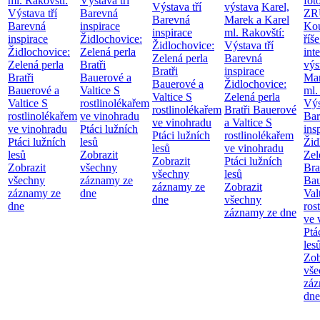
ml. Rakovští:
Výstava tří
fot
Výstava tří
výstava
Karel,
Výstava tří
Barevná
ZR
Barevná
Marek a Karel
Barevná
inspirace
Kou
inspirace
ml. Rakovští:
inspirace
Židlochovice:
říše
Židlochovice:
Výstava tří
Židlochovice:
Zelená perla
int
Zelená perla
Barevná
Zelená perla
Bratři
výs
Bratři
inspirace
Bratři
Bauerové a
Mar
Bauerové a
Židlochovice:
Bauerové a
Valtice
S
ml.
Valtice
S
Zelená perla
Valtice
S
rostlinolékařem
Výs
rostlinolékařem
Bratři Bauerové
rostlinolékařem
ve vinohradu
Bar
ve vinohradu
a Valtice
S
ve vinohradu
Ptáci lužních
ins
Ptáci lužních
rostlinolékařem
Ptáci lužních
lesů
Žid
lesů
ve vinohradu
lesů
Zobrazit
Zel
Zobrazit
Ptáci lužních
Zobrazit
všechny
Bra
všechny
lesů
všechny
záznamy ze
Bau
záznamy ze
Zobrazit
záznamy ze
dne
Val
dne
všechny
dne
ros
záznamy ze dne
ve 
Ptá
les
Zob
vše
záz
dne