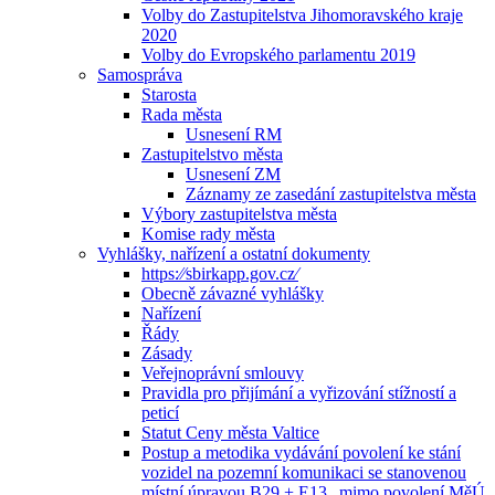
Volby do Zastupitelstva Jihomoravského kraje
2020
Volby do Evropského parlamentu 2019
Samospráva
Starosta
Rada města
Usnesení RM
Zastupitelstvo města
Usnesení ZM
Záznamy ze zasedání zastupitelstva města
Výbory zastupitelstva města
Komise rady města
Vyhlášky, nařízení a ostatní dokumenty
https:⁄⁄sbirkapp.gov.cz⁄
Obecně závazné vyhlášky
Nařízení
Řády
Zásady
Veřejnoprávní smlouvy
Pravidla pro přijímání a vyřizování stížností a
peticí
Statut Ceny města Valtice
Postup a metodika vydávání povolení ke stání
vozidel na pozemní komunikaci se stanovenou
místní úpravou B29 + E13 „mimo povolení MěÚ