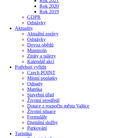
Rok 2021
Rok 2020
Rok 2019
GDPR
Odstávky
Aktuality
Aktuální zprávy
Odstávky
Dovoz obědů
Munipolis
Ztráty a nálezy
Kalendář akcí
Potřebuji vyřídit
Czech POINT
Místní poplatky
Odpady
Matrika
Stavební úřad
Životní prostředí
Dotace z rozpočtu města Valtice
Životní situace
Formuláře
Digitální služby
Parkování
Turistika