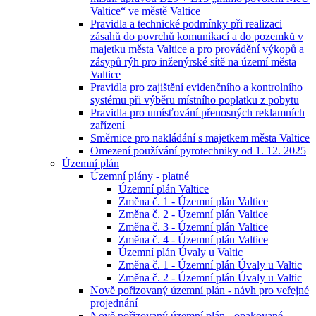
Valtice“ ve městě Valtice
Pravidla a technické podmínky při realizaci
zásahů do povrchů komunikací a do pozemků v
majetku města Valtice a pro provádění výkopů a
zásypů rýh pro inženýrské sítě na území města
Valtice
Pravidla pro zajištění evidenčního a kontrolního
systému při výběru místního poplatku z pobytu
Pravidla pro umísťování přenosných reklamních
zařízení
Směrnice pro nakládání s majetkem města Valtice
Omezení používání pyrotechniky od 1. 12. 2025
Územní plán
Územní plány - platné
Územní plán Valtice
Změna č. 1 - Územní plán Valtice
Změna č. 2 - Územní plán Valtice
Změna č. 3 - Územní plán Valtice
Změna č. 4 - Územní plán Valtice
Územní plán Úvaly u Valtic
Změna č. 1 - Územní plán Úvaly u Valtic
Změna č. 2 - Územní plán Úvaly u Valtic
Nově pořizovaný územní plán - návh pro veřejné
projednání
Nově pořizovaný územní plán - opakované