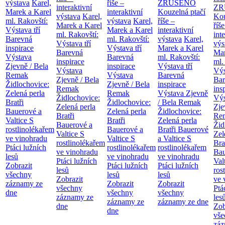
výstava
Karel,
říše –
ZRUŠENO
interaktivní
ZR
Marek a Karel
interaktivní
Kouzelná ptačí
výstava
Karel,
Kou
ml. Rakovští:
výstava
Karel,
říše –
Marek a Karel
říše
Výstava tří
Marek a Karel
interaktivní
ml. Rakovští:
int
Barevná
ml. Rakovští:
výstava
Karel,
Výstava tří
výs
inspirace
Výstava tří
Marek a Karel
Barevná
Mar
Výstava
Barevná
ml. Rakovští:
inspirace
ml.
Zjevně / Bela
inspirace
Výstava tří
Výstava
Výs
Remak
Výstava
Barevná
Zjevně / Bela
Bar
Židlochovice:
Zjevně / Bela
inspirace
Remak
ins
Zelená perla
Remak
Výstava Zjevně
Židlochovice:
Výs
Bratři
Židlochovice:
/ Bela Remak
Zelená perla
Zje
Bauerové a
Zelená perla
Židlochovice:
Bratři
Re
Valtice
S
Bratři
Zelená perla
Bauerové a
Žid
rostlinolékařem
Bauerové a
Bratři Bauerové
Valtice
S
Zel
ve vinohradu
Valtice
S
a Valtice
S
rostlinolékařem
Bra
Ptáci lužních
rostlinolékařem
rostlinolékařem
ve vinohradu
Bau
lesů
ve vinohradu
ve vinohradu
Ptáci lužních
Val
Zobrazit
Ptáci lužních
Ptáci lužních
lesů
ros
všechny
lesů
lesů
Zobrazit
ve 
záznamy ze
Zobrazit
Zobrazit
všechny
Ptá
dne
všechny
všechny
záznamy ze
les
záznamy ze
záznamy ze dne
dne
Zob
dne
vše
záz