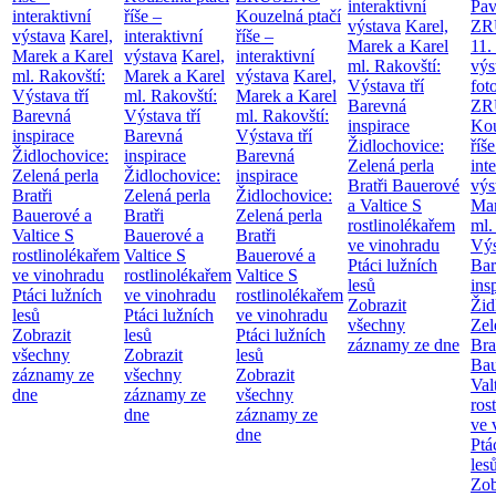
interaktivní
Pav
interaktivní
říše –
Kouzelná ptačí
výstava
Karel,
ZR
výstava
Karel,
interaktivní
říše –
Marek a Karel
11.
Marek a Karel
výstava
Karel,
interaktivní
ml. Rakovští:
výs
ml. Rakovští:
Marek a Karel
výstava
Karel,
Výstava tří
fot
Výstava tří
ml. Rakovští:
Marek a Karel
Barevná
ZR
Barevná
Výstava tří
ml. Rakovští:
inspirace
Kou
inspirace
Barevná
Výstava tří
Židlochovice:
říše
Židlochovice:
inspirace
Barevná
Zelená perla
int
Zelená perla
Židlochovice:
inspirace
Bratři Bauerové
výs
Bratři
Zelená perla
Židlochovice:
a Valtice
S
Mar
Bauerové a
Bratři
Zelená perla
rostlinolékařem
ml.
Valtice
S
Bauerové a
Bratři
ve vinohradu
Výs
rostlinolékařem
Valtice
S
Bauerové a
Ptáci lužních
Bar
ve vinohradu
rostlinolékařem
Valtice
S
lesů
ins
Ptáci lužních
ve vinohradu
rostlinolékařem
Zobrazit
Žid
lesů
Ptáci lužních
ve vinohradu
všechny
Zel
Zobrazit
lesů
Ptáci lužních
záznamy ze dne
Bra
všechny
Zobrazit
lesů
Bau
záznamy ze
všechny
Zobrazit
Val
dne
záznamy ze
všechny
ros
dne
záznamy ze
ve 
dne
Ptá
les
Zob