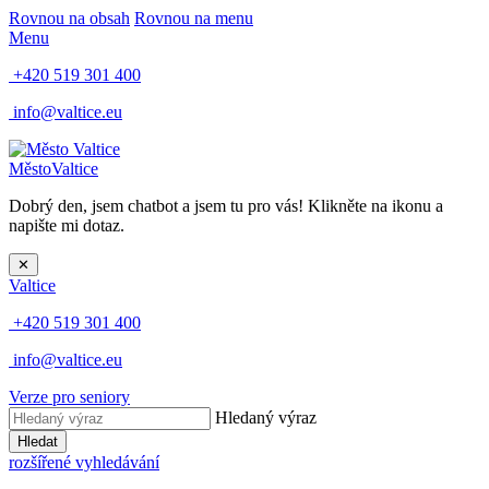
Rovnou na obsah
Rovnou na menu
Menu
+420 519 301 400
info@valtice.eu
Město
Valtice
Dobrý den, jsem chatbot a jsem tu pro vás! Klikněte na ikonu a
napište mi dotaz.
✕
Valtice
+420 519 301 400
info@valtice.eu
Verze pro seniory
Hledaný výraz
Hledat
rozšířené vyhledávání