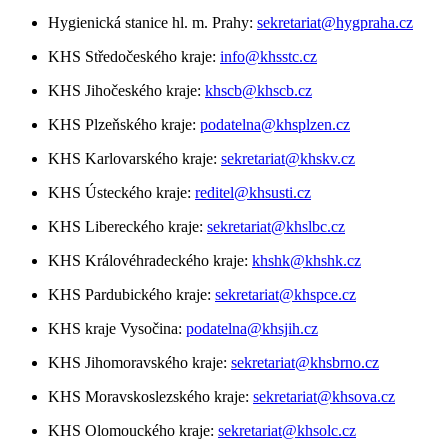
Hygienická stanice hl. m. Prahy:
sekretariat@hygpraha.cz
KHS Středočeského kraje:
info@khsstc.cz
KHS Jihočeského kraje:
khscb@khscb.cz
KHS Plzeňského kraje:
podatelna@khsplzen.cz
KHS Karlovarského kraje:
sekretariat@khskv.cz
KHS Ústeckého kraje:
reditel@khsusti.cz
KHS Libereckého kraje:
sekretariat@khslbc.cz
KHS Královéhradeckého kraje:
khshk@khshk.cz
KHS Pardubického kraje:
sekretariat@khspce.cz
KHS kraje Vysočina:
podatelna@khsjih.cz
KHS Jihomoravského kraje:
sekretariat@khsbrno.cz
KHS Moravskoslezského kraje:
sekretariat@khsova.cz
KHS Olomouckého kraje:
sekretariat@khsolc.cz