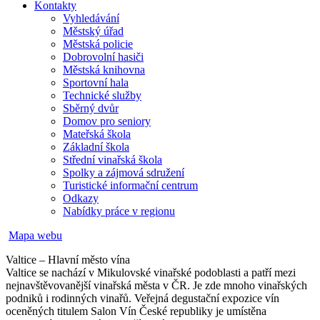
Kontakty
Vyhledávání
Městský úřad
Městská policie
Dobrovolní hasiči
Městská knihovna
Sportovní hala
Technické služby
Sběrný dvůr
Domov pro seniory
Mateřská škola
Základní škola
Střední vinařská škola
Spolky a zájmová sdružení
Turistické informační centrum
Odkazy
Nabídky práce v regionu
Mapa webu
Valtice – Hlavní město vína
Valtice se nachází v Mikulovské vinařské podoblasti a patří mezi
nejnavštěvovanější vinařská města v ČR. Je zde mnoho vinařských
podniků i rodinných vinařů. Veřejná degustační expozice vín
oceněných titulem Salon Vín České republiky je umístěna