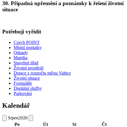
30. Případná upřesnění a poznámky k řešení životní
situace
Potřebuji vyřídit
Czech POINT
Místní poplatky
Odpady
Matrika
Stavební úřad
Životní prostředí
Dotace z rozpočtu města Valtice
Životní situace
Formuláře
Digitální služby
Parkování
Kalendář
Srpen
2026
Po
Út
St
Čt