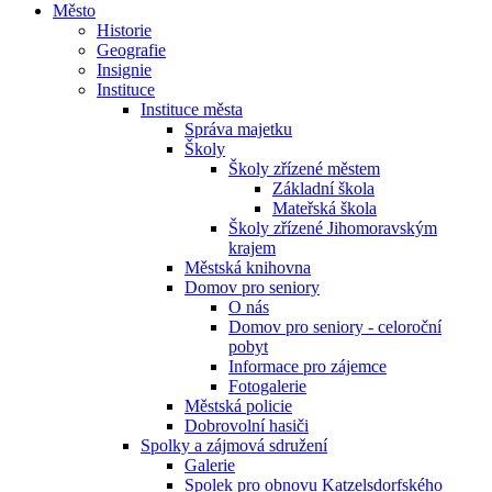
Město
Historie
Geografie
Insignie
Instituce
Instituce města
Správa majetku
Školy
Školy zřízené městem
Základní škola
Mateřská škola
Školy zřízené Jihomoravským
krajem
Městská knihovna
Domov pro seniory
O nás
Domov pro seniory - celoroční
pobyt
Informace pro zájemce
Fotogalerie
Městská policie
Dobrovolní hasiči
Spolky a zájmová sdružení
Galerie
Spolek pro obnovu Katzelsdorfského