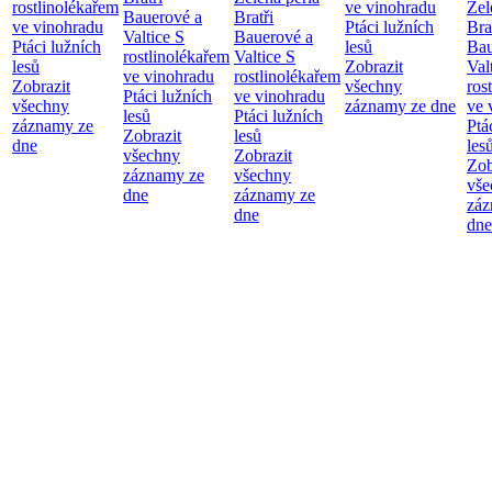
rostlinolékařem
ve vinohradu
Zel
Bauerové a
Bratři
ve vinohradu
Ptáci lužních
Bra
Valtice
S
Bauerové a
Ptáci lužních
lesů
Bau
rostlinolékařem
Valtice
S
lesů
Zobrazit
Val
ve vinohradu
rostlinolékařem
Zobrazit
všechny
ros
Ptáci lužních
ve vinohradu
všechny
záznamy ze dne
ve 
lesů
Ptáci lužních
záznamy ze
Ptá
Zobrazit
lesů
dne
les
všechny
Zobrazit
Zob
záznamy ze
všechny
vše
dne
záznamy ze
záz
dne
dne