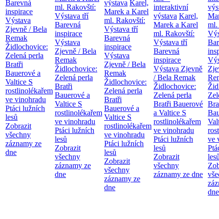
Barevná
výstava
Karel,
ml. Rakovští:
interaktivní
výs
inspirace
Marek a Karel
Výstava tří
výstava
Karel,
Mar
Výstava
ml. Rakovští:
Barevná
Marek a Karel
ml.
Zjevně / Bela
Výstava tří
inspirace
ml. Rakovští:
Výs
Remak
Barevná
Výstava
Výstava tří
Bar
Židlochovice:
inspirace
Zjevně / Bela
Barevná
ins
Zelená perla
Výstava
Remak
inspirace
Výs
Bratři
Zjevně / Bela
Židlochovice:
Výstava Zjevně
Zje
Bauerové a
Remak
Zelená perla
/ Bela Remak
Re
Valtice
S
Židlochovice:
Bratři
Židlochovice:
Žid
rostlinolékařem
Zelená perla
Bauerové a
Zelená perla
Zel
ve vinohradu
Bratři
Valtice
S
Bratři Bauerové
Bra
Ptáci lužních
Bauerové a
rostlinolékařem
a Valtice
S
Bau
lesů
Valtice
S
ve vinohradu
rostlinolékařem
Val
Zobrazit
rostlinolékařem
Ptáci lužních
ve vinohradu
ros
všechny
ve vinohradu
lesů
Ptáci lužních
ve 
záznamy ze
Ptáci lužních
Zobrazit
lesů
Ptá
dne
lesů
všechny
Zobrazit
les
Zobrazit
záznamy ze
všechny
Zob
všechny
dne
záznamy ze dne
vše
záznamy ze
záz
dne
dne