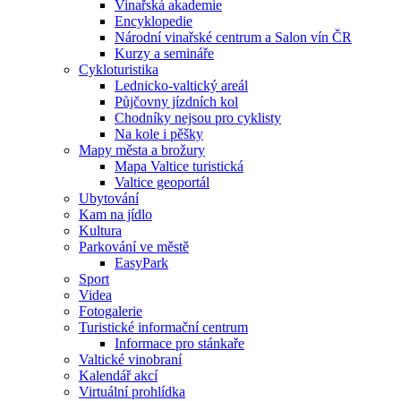
Vinařská akademie
Encyklopedie
Národní vinařské centrum a Salon vín ČR
Kurzy a semináře
Cykloturistika
Lednicko-valtický areál
Půjčovny jízdních kol
Chodníky nejsou pro cyklisty
Na kole i pěšky
Mapy města a brožury
Mapa Valtice turistická
Valtice geoportál
Ubytování
Kam na jídlo
Kultura
Parkování ve městě
EasyPark
Sport
Videa
Fotogalerie
Turistické informační centrum
Informace pro stánkaře
Valtické vinobraní
Kalendář akcí
Virtuální prohlídka