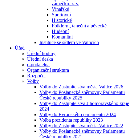
zámečku, z. s.
Vinařské
Sportovní
Historické
Folklórní, taneční a pěvecké
Hudební
Komunitní
Instituce se sídlem ve Valticích
Úřad
Úřední hodiny
Úřední deska
e-podatelna
Organizační struktura
Rozpočet
Volby
Volby do Zastupitelstva města Valtice 2026
Volby do Poslanecké sněmovny Parlamentu
České republiky 2025
Volby do Zastupitelstva Jihomoravského kraje
2024
Volby do Evropského parlamentu 2024
Volba prezidenta republiky 2023
Volby do Zastupitelstva města Valtice 2022
Volby do Poslanecké sněmovny Parlamentu
České republiky 2021