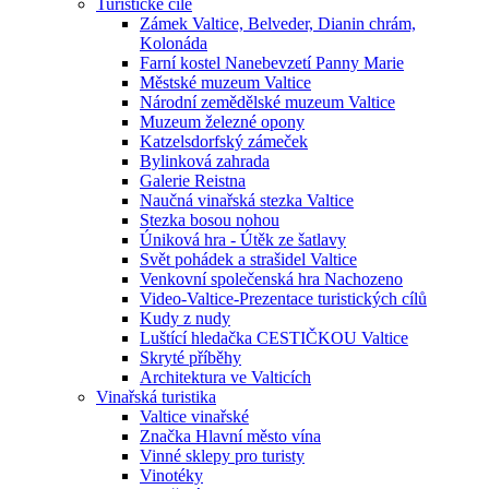
Turistické cíle
Zámek Valtice, Belveder, Dianin chrám,
Kolonáda
Farní kostel Nanebevzetí Panny Marie
Městské muzeum Valtice
Národní zemědělské muzeum Valtice
Muzeum železné opony
Katzelsdorfský zámeček
Bylinková zahrada
Galerie Reistna
Naučná vinařská stezka Valtice
Stezka bosou nohou
Úniková hra - Útěk ze šatlavy
Svět pohádek a strašidel Valtice
Venkovní společenská hra Nachozeno
Video-Valtice-Prezentace turistických cílů
Kudy z nudy
Luštící hledačka CESTIČKOU Valtice
Skryté příběhy
Architektura ve Valticích
Vinařská turistika
Valtice vinařské
Značka Hlavní město vína
Vinné sklepy pro turisty
Vinotéky