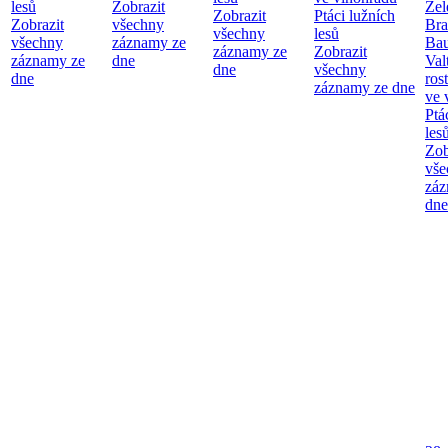
lesů
Zobrazit
Zel
Zobrazit
Ptáci lužních
Zobrazit
všechny
Bra
všechny
lesů
všechny
záznamy ze
Bau
záznamy ze
Zobrazit
záznamy ze
dne
Val
dne
všechny
dne
ros
záznamy ze dne
ve 
Ptá
les
Zob
vše
záz
dne