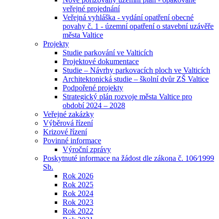
veřejné projednání
Veřejná vyhláška - vydání opatření obecné
povahy č. 1 - územní opatření o stavební uzávěře
města Valtice
Projekty
Studie parkování ve Valticích
Projektové dokumentace
Studie – Návrhy parkovacích ploch ve Valticích
Architektonická studie – školní dvůr ZŠ Valtice
Podpořené projekty
Strategický plán rozvoje města Valtice pro
období 2024 – 2028
Veřejné zakázky
Výběrová řízení
Krizové řízení
Povinné informace
Výroční zprávy
Poskytnuté informace na žádost dle zákona č. 106⁄1999
Sb.
Rok 2026
Rok 2025
Rok 2024
Rok 2023
Rok 2022