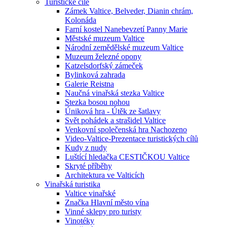
Turistické cíle
Zámek Valtice, Belveder, Dianin chrám,
Kolonáda
Farní kostel Nanebevzetí Panny Marie
Městské muzeum Valtice
Národní zemědělské muzeum Valtice
Muzeum železné opony
Katzelsdorfský zámeček
Bylinková zahrada
Galerie Reistna
Naučná vinařská stezka Valtice
Stezka bosou nohou
Úniková hra - Útěk ze šatlavy
Svět pohádek a strašidel Valtice
Venkovní společenská hra Nachozeno
Video-Valtice-Prezentace turistických cílů
Kudy z nudy
Luštící hledačka CESTIČKOU Valtice
Skryté příběhy
Architektura ve Valticích
Vinařská turistika
Valtice vinařské
Značka Hlavní město vína
Vinné sklepy pro turisty
Vinotéky