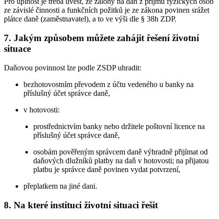
Pro úplnost je třeba uvést, že zálohy na daň z příjmů fyzických osob
ze závislé činnosti a funkčních požitků je ze zákona povinen srážet
plátce daně (zaměstnavatel), a to ve výši dle § 38h ZDP.
7. Jakým způsobem můžete zahájit řešení životní
situace
Daňovou povinnost lze podle ZSDP uhradit:
bezhotovostním převodem z účtu vedeného u banky na
příslušný účet správce daně,
v hotovosti:
prostřednictvím banky nebo držitele poštovní licence na
příslušný účet správce daně,
osobám pověřeným správcem daně výhradně přijímat od
daňových dlužníků platby na daň v hotovosti; na přijatou
platbu je správce daně povinen vydat potvrzení,
přeplatkem na jiné dani.
8. Na které instituci životní situaci řešit