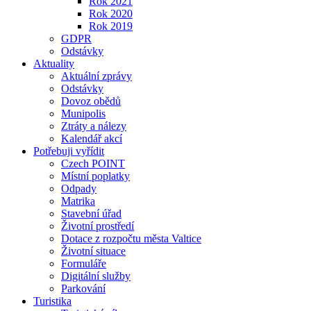
Rok 2021
Rok 2020
Rok 2019
GDPR
Odstávky
Aktuality
Aktuální zprávy
Odstávky
Dovoz obědů
Munipolis
Ztráty a nálezy
Kalendář akcí
Potřebuji vyřídit
Czech POINT
Místní poplatky
Odpady
Matrika
Stavební úřad
Životní prostředí
Dotace z rozpočtu města Valtice
Životní situace
Formuláře
Digitální služby
Parkování
Turistika