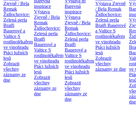
Barevná
Výstava tří
Zjevně / Bela
Výstava Zjevně
Výs
inspirace
Barevná
Remak
/ Bela Remak
Bar
Výstava
inspirace
Židlochovice:
Židlochovice:
ins
Zjevně / Bela
Výstava
Zelená perla
Zelená perla
Výs
Remak
Zjevně / Bela
Bratři
Bratři Bauerové
Zje
Židlochovice:
Remak
Bauerové a
a Valtice
S
Re
Zelená perla
Židlochovice:
Valtice
S
rostlinolékařem
Žid
Bratři
Zelená perla
rostlinolékařem
ve vinohradu
Zel
Bauerové a
Bratři
ve vinohradu
Ptáci lužních
Bra
Valtice
S
Bauerové a
Ptáci lužních
lesů
Bau
rostlinolékařem
Valtice
S
lesů
Zobrazit
Val
ve vinohradu
rostlinolékařem
Zobrazit
všechny
ros
Ptáci lužních
ve vinohradu
všechny
záznamy ze dne
ve 
lesů
Ptáci lužních
záznamy ze
Ptá
Zobrazit
lesů
dne
les
všechny
Zobrazit
Zob
záznamy ze
všechny
vše
dne
záznamy ze
záz
dne
dne