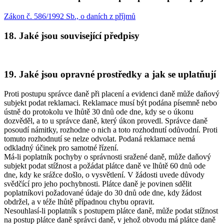
Zákon č. 586/1992 Sb., o daních z příjmů
18. Jaké jsou související předpisy
19. Jaké jsou opravné prostředky a jak se uplatňují
Proti postupu správce daně při placení a evidenci daně může daňový
subjekt podat reklamaci. Reklamace musí být podána písemně nebo
ústně do protokolu ve lhůtě 30 dnů ode dne, kdy se o úkonu
dozvěděl, a to u správce daně, který úkon provedl. Správce daně
posoudí námitky, rozhodne o nich a toto rozhodnutí odůvodní. Proti
tomuto rozhodnutí se nelze odvolat. Podaná reklamace nemá
odkladný účinek pro samotné řízení.
Má-li poplatník pochyby o správnosti sražené daně, může daňový
subjekt podat stížnost a požádat plátce daně ve lhůtě 60 dnů ode
dne, kdy ke srážce došlo, o vysvětlení. V žádosti uvede důvody
svědčící pro jeho pochybnosti. Plátce daně je povinen sdělit
poplatníkovi požadované údaje do 30 dnů ode dne, kdy žádost
obdržel, a v téže lhůtě případnou chybu opravit.
Nesouhlasí-li poplatník s postupem plátce daně, může podat stížnost
na postup plátce daně správci daně, v jehož obvodu má plátce daně