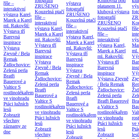
fotografií
Knihovna pod
klu
říše –
výstava
ZRUŠENO
platanem
11.
výs
interaktivní
fotografií
Kouzelná ptačí
klubová výstava
fot
výstava
Karel,
ZRUŠENO
říše –
fotografií
ZR
Marek a Karel
Kouzelná ptačí
interaktivní
ZRUŠENO
Kou
ml. Rakovští:
říše –
výstava
Karel,
Kouzelná ptačí
říše
Výstava tří
interaktivní
Marek a Karel
říše –
int
Barevná
výstava
Karel,
ml. Rakovští:
interaktivní
výs
inspirace
Marek a Karel
Výstava tří
výstava
Karel,
Mar
Výstava
ml. Rakovští:
Barevná
Marek a Karel
ml.
Zjevně / Bela
Výstava tří
inspirace
ml. Rakovští:
Výs
Remak
Barevná
Výstava
Výstava tří
Bar
Židlochovice:
inspirace
Zjevně / Bela
Barevná
ins
Zelená perla
Výstava
Remak
inspirace
Výs
Bratři
Zjevně / Bela
Židlochovice:
Výstava Zjevně
Zje
Bauerové a
Remak
Zelená perla
/ Bela Remak
Re
Valtice
S
Židlochovice:
Bratři
Židlochovice:
Žid
rostlinolékařem
Zelená perla
Bauerové a
Zelená perla
Zel
ve vinohradu
Bratři
Valtice
S
Bratři Bauerové
Bra
Ptáci lužních
Bauerové a
rostlinolékařem
a Valtice
S
Bau
lesů
Valtice
S
ve vinohradu
rostlinolékařem
Val
Zobrazit
rostlinolékařem
Ptáci lužních
ve vinohradu
ros
všechny
ve vinohradu
lesů
Ptáci lužních
ve 
záznamy ze
Ptáci lužních
Zobrazit
lesů
Ptá
dne
lesů
všechny
Zobrazit
les
Zobrazit