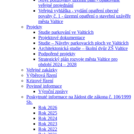
veřejné projednání
Veřejná vyhláška - vydání opatření obecné
povahy č. 1 - územní opatření o stavební uzávěře
města Valtice
Projekty
Studie parkování ve Valticích
Projektové dokumentace
Studie – Návrhy parkovacích ploch ve Valticích
Architektonická studie – školní dvůr ZŠ Valtice
Podpořené projekty
Strategický plán rozvoje města Valtice pro
období 2024 – 2028
Veřejné zakázky
Výběrová řízení
Krizové řízení
Povinné informace
Výroční zprávy
Poskytnuté informace na žádost dle zákona č. 106⁄1999
Sb.
Rok 2026
Rok 2025
Rok 2024
Rok 2023
Rok 2022