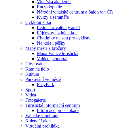
Vinařská akademie
Encyklopedie
Národní vinařské centrum a Salon vín ČR
Kurzy a semináře
Cykloturistika
Lednicko-valtický areál
Půjčovny jízdních kol
Chodníky nejsou pro cyklisty
Na kole i pěšky
Mapy města a brožury
Mapa Valtice turistická
Valtice geoportál
Ubytování
Kam na jídlo
Kultura
Parkování ve městě
EasyPark
Sport
Videa
Fotogalerie
Turistické informační centrum
Informace pro stánkaře
Valtické vinobraní
Kalendář akcí
Virtuální prohlídka