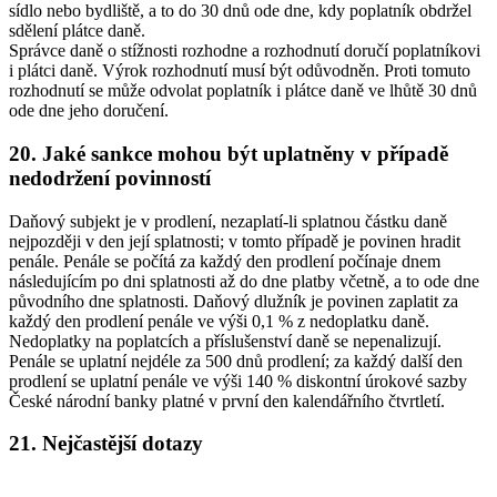
sídlo nebo bydliště, a to do 30 dnů ode dne, kdy poplatník obdržel
sdělení plátce daně.
Správce daně o stížnosti rozhodne a rozhodnutí doručí poplatníkovi
i plátci daně. Výrok rozhodnutí musí být odůvodněn. Proti tomuto
rozhodnutí se může odvolat poplatník i plátce daně ve lhůtě 30 dnů
ode dne jeho doručení.
20. Jaké sankce mohou být uplatněny v případě
nedodržení povinností
Daňový subjekt je v prodlení, nezaplatí-li splatnou částku daně
nejpozději v den její splatnosti; v tomto případě je povinen hradit
penále. Penále se počítá za každý den prodlení počínaje dnem
následujícím po dni splatnosti až do dne platby včetně, a to ode dne
původního dne splatnosti. Daňový dlužník je povinen zaplatit za
každý den prodlení penále ve výši 0,1 % z nedoplatku daně.
Nedoplatky na poplatcích a příslušenství daně se nepenalizují.
Penále se uplatní nejdéle za 500 dnů prodlení; za každý další den
prodlení se uplatní penále ve výši 140 % diskontní úrokové sazby
České národní banky platné v první den kalendářního čtvrtletí.
21. Nejčastější dotazy