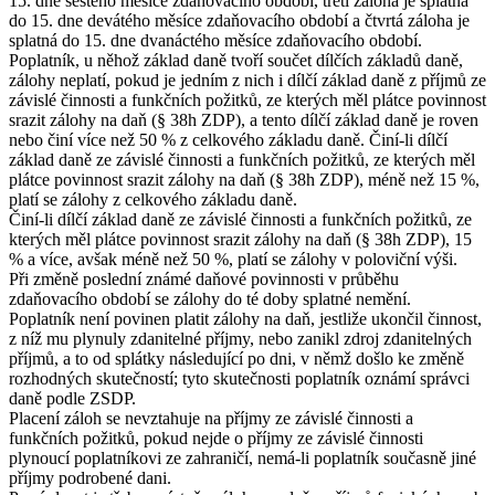
15. dne šestého měsíce zdaňovacího období, třetí záloha je splatná
do 15. dne devátého měsíce zdaňovacího období a čtvrtá záloha je
splatná do 15. dne dvanáctého měsíce zdaňovacího období.
Poplatník, u něhož základ daně tvoří součet dílčích základů daně,
zálohy neplatí, pokud je jedním z nich i dílčí základ daně z příjmů ze
závislé činnosti a funkčních požitků, ze kterých měl plátce povinnost
srazit zálohy na daň (§ 38h ZDP), a tento dílčí základ daně je roven
nebo činí více než 50 % z celkového základu daně. Činí-li dílčí
základ daně ze závislé činnosti a funkčních požitků, ze kterých měl
plátce povinnost srazit zálohy na daň (§ 38h ZDP), méně než 15 %,
platí se zálohy z celkového základu daně.
Činí-li dílčí základ daně ze závislé činnosti a funkčních požitků, ze
kterých měl plátce povinnost srazit zálohy na daň (§ 38h ZDP), 15
% a více, avšak méně než 50 %, platí se zálohy v poloviční výši.
Při změně poslední známé daňové povinnosti v průběhu
zdaňovacího období se zálohy do té doby splatné nemění.
Poplatník není povinen platit zálohy na daň, jestliže ukončil činnost,
z níž mu plynuly zdanitelné příjmy, nebo zanikl zdroj zdanitelných
příjmů, a to od splátky následující po dni, v němž došlo ke změně
rozhodných skutečností; tyto skutečnosti poplatník oznámí správci
daně podle ZSDP.
Placení záloh se nevztahuje na příjmy ze závislé činnosti a
funkčních požitků, pokud nejde o příjmy ze závislé činnosti
plynoucí poplatníkovi ze zahraničí, nemá-li poplatník současně jiné
příjmy podrobené dani.