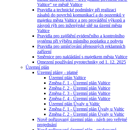
Valtice“ ve městě Valtice
Pravidla a technické podmínky při realizaci
zásahů do povrchů komunikací a do pozemků v
majetku města Valtice a pro provádění výkopů a
zásypů rýh pro inženýrské sítě na území města
Valtice
Pravidla pro zajištění evidenčního a kontrolního
systému při výběru místního poplatku z pobytu
Pravidla pro umísťování přenosných reklamních
zařízení
Směrnice pro nakládání s majetkem města Valtice
Omezení používání pyrotechniky od 1. 12. 2025
Územní plán
Územní plány - platné
Územní plán Valtice
Změna č. 1 - Územní plán Valtice
Změna č. 2 - Územní plán Valtice
Změna č. 3 - Územní plán Valtice
Změna č. 4 - Územní plán Valtice
Územní plán Úvaly u Valtic
Změna č. 1 - Územní plán Úvaly u Valtic
Změna č. 2 - Územní plán Úvaly u Valtic
Nově pořizovaný územní plán - návh pro veřejné
projednání
Nově pořizovaný územní plán - opakované