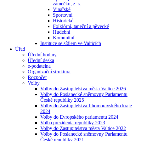
zámečku, z. s.
Vinařské
Sportovní
Historické
Folklórní, taneční a pěvecké
Hudební
Komunitní
Instituce se sídlem ve Valticích
Úřad
Úřední hodiny
Úřední deska
e-podatelna
Organizační struktura
Rozpočet
Volby
Volby do Zastupitelstva města Valtice 2026
Volby do Poslanecké sněmovny Parlamentu
České republiky 2025
Volby do Zastupitelstva Jihomoravského kraje
2024
Volby do Evropského parlamentu 2024
Volba prezidenta republiky 2023
Volby do Zastupitelstva města Valtice 2022
Volby do Poslanecké sněmovny Parlamentu
České republiky 2021