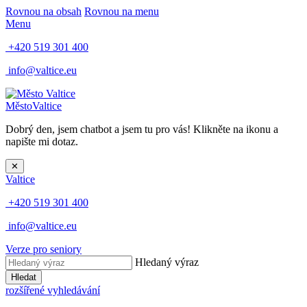
Rovnou na obsah
Rovnou na menu
Menu
+420 519 301 400
info@valtice.eu
Město
Valtice
Dobrý den, jsem chatbot a jsem tu pro vás! Klikněte na ikonu a
napište mi dotaz.
✕
Valtice
+420 519 301 400
info@valtice.eu
Verze pro seniory
Hledaný výraz
Hledat
rozšířené vyhledávání