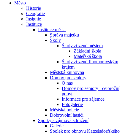
Město
Historie
Geografie
Insignie
Instituce
Instituce města
Správa majetku
Školy
Školy zřízené městem
Základní škola
Mateřská škola
Školy zřízené Jihomoravským
krajem
Městská knihovna
Domov pro seniory
O nás
Domov pro seniory - celoroční
pobyt
Informace pro zájemce
Fotogalerie
Městská policie
Dobrovolní hasiči
Spolky a zájmová sdružení
Galerie
Spolek pro obnovu Katzelsdorfského