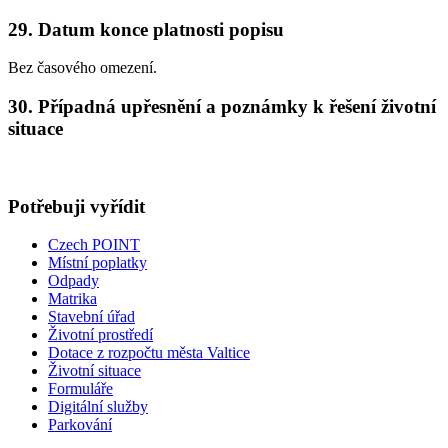
29. Datum konce platnosti popisu
Bez časového omezení.
30. Případná upřesnění a poznámky k řešení životní
situace
Potřebuji vyřídit
Czech POINT
Místní poplatky
Odpady
Matrika
Stavební úřad
Životní prostředí
Dotace z rozpočtu města Valtice
Životní situace
Formuláře
Digitální služby
Parkování