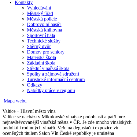
Kontakty
Vyhledávání
Městský úřad
Městská policie
Dobrovolní hasiči
Městská knihovna
Sportovní hala
Technické služby
Sběrný dvůr
Domov pro seniory
Mateřská škola
Základní škola
Střední vinařská škola
Spolky a zájmová sdružení
Turistické informační centrum
Odkazy
Nabídky práce v regionu
Mapa webu
Valtice – Hlavní město vína
Valtice se nachází v Mikulovské vinařské podoblasti a patří mezi
nejnavštěvovanější vinařská města v ČR. Je zde mnoho vinařských
podniků i rodinných vinařů. Veřejná degustační expozice vín
oceněných titulem Salon Vín České republiky je umístěna