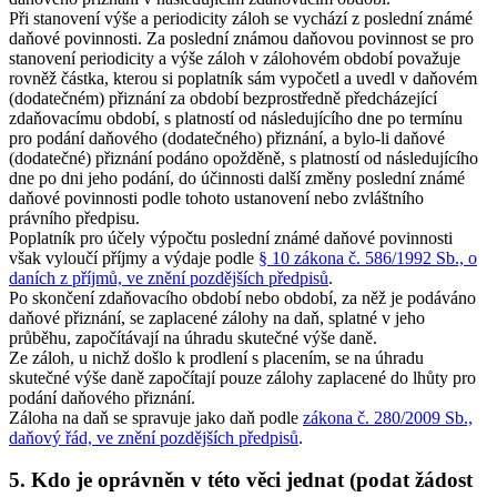
Při stanovení výše a periodicity záloh se vychází z poslední známé
daňové povinnosti. Za poslední známou daňovou povinnost se pro
stanovení periodicity a výše záloh v zálohovém období považuje
rovněž částka, kterou si poplatník sám vypočetl a uvedl v daňovém
(dodatečném) přiznání za období bezprostředně předcházející
zdaňovacímu období, s platností od následujícího dne po termínu
pro podání daňového (dodatečného) přiznání, a bylo-li daňové
(dodatečné) přiznání podáno opožděně, s platností od následujícího
dne po dni jeho podání, do účinnosti další změny poslední známé
daňové povinnosti podle tohoto ustanovení nebo zvláštního
právního předpisu.
Poplatník pro účely výpočtu poslední známé daňové povinnosti
však vyloučí příjmy a výdaje podle
§ 10 zákona č. 586/1992 Sb., o
daních z příjmů, ve znění pozdějších předpisů
.
Po skončení zdaňovacího období nebo období, za něž je podáváno
daňové přiznání, se zaplacené zálohy na daň, splatné v jeho
průběhu, započítávají na úhradu skutečné výše daně.
Ze záloh, u nichž došlo k prodlení s placením, se na úhradu
skutečné výše daně započítají pouze zálohy zaplacené do lhůty pro
podání daňového přiznání.
Záloha na daň se spravuje jako daň podle
zákona č. 280/2009 Sb.,
daňový řád, ve znění pozdějších předpisů
.
5. Kdo je oprávněn v této věci jednat (podat žádost