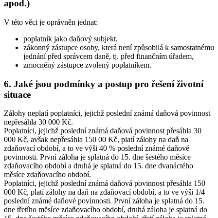
apod.)
V této věci je oprávněn jednat:
poplatník jako daňový subjekt,
zákonný zástupce osoby, která není způsobilá k samostatnému
jednání před správcem daně, tj. před finančním úřadem,
zmocněný zástupce zvolený poplatníkem.
6. Jaké jsou podmínky a postup pro řešení životní
situace
Zálohy neplatí poplatníci, jejichž poslední známá daňová povinnost
nepřesáhla 30 000 Kč.
Poplatníci, jejichž poslední známá daňová povinnost přesáhla 30
000 Kč, avšak nepřesáhla 150 00 Kč, platí zálohy na daň na
zdaňovací období, a to ve výši 40 % poslední známé daňové
povinnosti. První záloha je splatná do 15. dne šestého měsíce
zdaňovacího období a druhá je splatná do 15. dne dvanáctého
měsíce zdaňovacího období.
Poplatníci, jejichž poslední známá daňová povinnost přesáhla 150
000 Kč, platí zálohy na daň na zdaňovací období, a to ve výši 1/4
poslední známé daňové povinnosti. První záloha je splatná do 15.
dne třetího měsíce zdaňovacího období, druhá záloha je splatná do