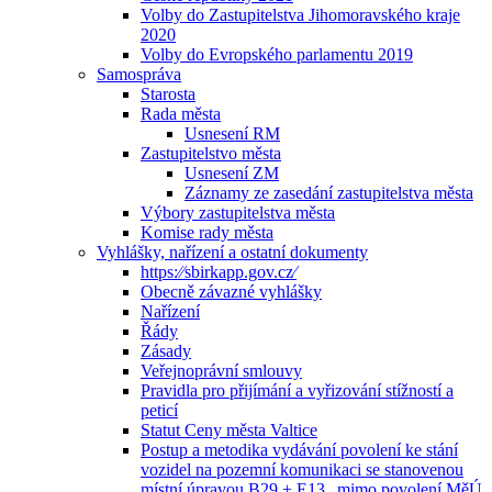
Volby do Zastupitelstva Jihomoravského kraje
2020
Volby do Evropského parlamentu 2019
Samospráva
Starosta
Rada města
Usnesení RM
Zastupitelstvo města
Usnesení ZM
Záznamy ze zasedání zastupitelstva města
Výbory zastupitelstva města
Komise rady města
Vyhlášky, nařízení a ostatní dokumenty
https:⁄⁄sbirkapp.gov.cz⁄
Obecně závazné vyhlášky
Nařízení
Řády
Zásady
Veřejnoprávní smlouvy
Pravidla pro přijímání a vyřizování stížností a
peticí
Statut Ceny města Valtice
Postup a metodika vydávání povolení ke stání
vozidel na pozemní komunikaci se stanovenou
místní úpravou B29 + E13 „mimo povolení MěÚ