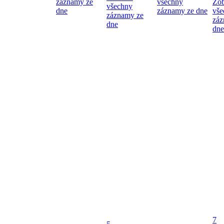
záznamy ze
všechny
Zob
všechny
dne
záznamy ze dne
vše
záznamy ze
záz
dne
dne
7