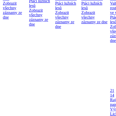
Ptáci lužních
Zobrazit
Ptáci lužních
Ptáci lužních
Val
lesů
všechny
lesů
lesů
ros
Zobrazit
záznamy ze
Zobrazit
Zobrazit
ve 
všechny
dne
všechny
všechny
Ptá
záznamy ze
záznamy ze
záznamy ze dne
les
dne
dne
Zob
vše
záz
dne
21
14
Raj
pap
Výs
Lic