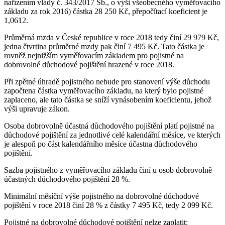
nařízením vlády č. 343/2017 Sb., o výši všeobecného vyměřovacího
základu za rok 2016) částka 28 250 Kč, přepočítací koeficient je
1,0612.
Průměrná mzda v České republice v roce 2018 tedy činí 29 979 Kč,
jedna čtvrtina průměrné mzdy pak činí 7 495 Kč. Tato částka je
rovněž nejnižším vyměřovacím základem pro pojistné na
dobrovolné důchodové pojištění hrazené v roce 2018.
Při zpětné úhradě pojistného nebude pro stanovení výše důchodu
započtena částka vyměřovacího základu, na který bylo pojistné
zaplaceno, ale tato částka se sníží vynásobením koeficientu, jehož
výši upravuje zákon.
Osoba dobrovolně účastná důchodového pojištění platí pojistné na
důchodové pojištění za jednotlivé celé kalendářní měsíce, ve kterých
je alespoň po část kalendářního měsíce účastna důchodového
pojištění.
Sazba pojistného z vyměřovacího základu činí u osob dobrovolně
účastných důchodového pojištění 28 %.
Minimální měsíční výše pojistného na dobrovolné důchodové
pojištění v roce 2018 činí 28 % z částky 7 495 Kč, tedy 2 099 Kč.
Pojistné na dobrovolné důchodové pojištění nelze zaplatit: