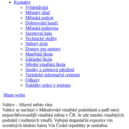
Kontakty
Vyhledávání
Městský úřad
Městská policie
Dobrovolní hasiči
Městská knihovna
Sportovní hala
Technické služby
Sběrný dvůr
Domov pro seniory
Mateřská škola
Základní škola
Střední vinařská škola
Spolky a zájmová sdružení
Turistické informační centrum
Odkazy
Nabídky práce v regionu
Mapa webu
Valtice – Hlavní město vína
Valtice se nachází v Mikulovské vinařské podoblasti a patří mezi
nejnavštěvovanější vinařská města v ČR. Je zde mnoho vinařských
podniků i rodinných vinařů. Veřejná degustační expozice vín
oceněných titulem Salon Vín České republiky je umístěna