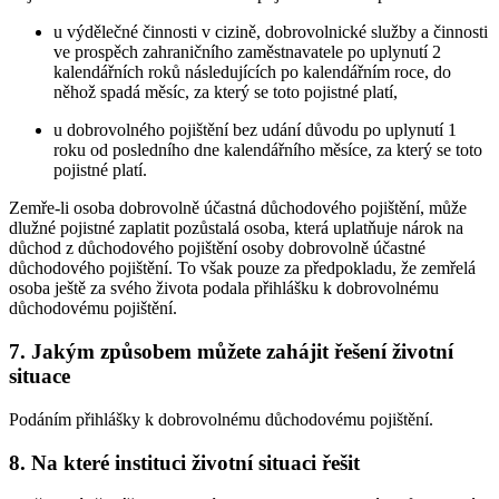
u výdělečné činnosti v cizině, dobrovolnické služby a činnosti
ve prospěch zahraničního zaměstnavatele po uplynutí 2
kalendářních roků následujících po kalendářním roce, do
něhož spadá měsíc, za který se toto pojistné platí,
u dobrovolného pojištění bez udání důvodu po uplynutí 1
roku od posledního dne kalendářního měsíce, za který se toto
pojistné platí.
Zemře-li osoba dobrovolně účastná důchodového pojištění, může
dlužné pojistné zaplatit pozůstalá osoba, která uplatňuje nárok na
důchod z důchodového pojištění osoby dobrovolně účastné
důchodového pojištění. To však pouze za předpokladu, že zemřelá
osoba ještě za svého života podala přihlášku k dobrovolnému
důchodovému pojištění.
7. Jakým způsobem můžete zahájit řešení životní
situace
Podáním přihlášky k dobrovolnému důchodovému pojištění.
8. Na které instituci životní situaci řešit