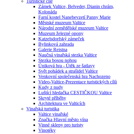
Turistické cíle
Zámek Valtice, Belveder, Dianin chrám,
Kolonáda
Farní kostel Nanebevzetí Panny Marie
Městské muzeum Valtice
Národní zemědělské muzeum Valtice
Muzeum železné opony
Katzelsdorfský zámeček
Bylinková zahrada
Galerie Reistna
Naučná vinařská stezka Valtice
Stezka bosou nohou
Úniková hra - Útěk ze šatlavy
Svět pohádek a strašidel Valtice
Venkovní společenská hra Nachozeno
Video-Valtice-Prezentace turistických cílů
Kudy z nudy
Luštící hledačka CESTIČKOU Valtice
Skryté příběhy
Architektura ve Valticích
Vinařská turistika
Valtice vinařské
Značka Hlavní město vína
Vinné sklepy pro turisty
Vinotéky