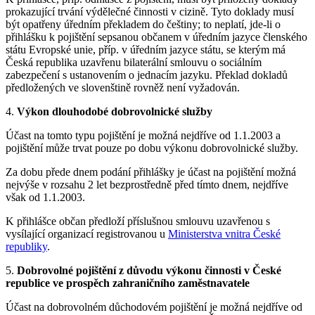
prokazující trvání výdělečné činnosti v cizině. Tyto doklady musí
být opatřeny úředním překladem do češtiny; to neplatí, jde-li o
přihlášku k pojištění sepsanou občanem v úředním jazyce členského
státu Evropské unie, příp. v úředním jazyce státu, se kterým má
Česká republika uzavřenu bilaterální smlouvu o sociálním
zabezpečení s ustanovením o jednacím jazyku. Překlad dokladů
předložených ve slovenštině rovněž není vyžadován.
4.
Výkon dlouhodobé dobrovolnické služby
Účast na tomto typu pojištění je možná nejdříve od 1.1.2003 a
pojištění může trvat pouze po dobu výkonu dobrovolnické služby.
Za dobu přede dnem podání přihlášky je účast na pojištění možná
nejvýše v rozsahu 2 let bezprostředně před tímto dnem, nejdříve
však od 1.1.2003.
K přihlášce občan předloží příslušnou smlouvu uzavřenou s
vysílající organizací registrovanou u
Ministerstva vnitra České
republiky
.
5.
Dobrovolné pojištění z důvodu výkonu činnosti v České
republice ve prospěch zahraničního zaměstnavatele
Účast na dobrovolném důchodovém pojištění je možná nejdříve od