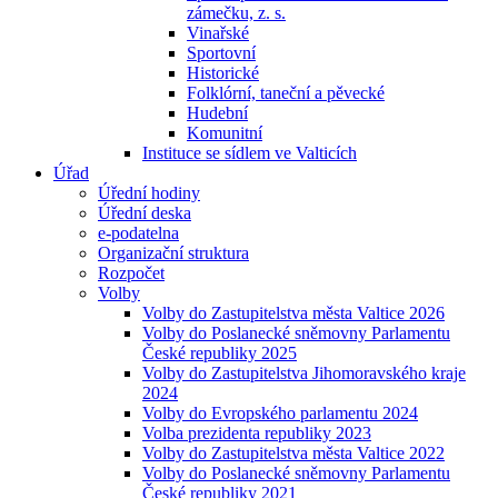
zámečku, z. s.
Vinařské
Sportovní
Historické
Folklórní, taneční a pěvecké
Hudební
Komunitní
Instituce se sídlem ve Valticích
Úřad
Úřední hodiny
Úřední deska
e-podatelna
Organizační struktura
Rozpočet
Volby
Volby do Zastupitelstva města Valtice 2026
Volby do Poslanecké sněmovny Parlamentu
České republiky 2025
Volby do Zastupitelstva Jihomoravského kraje
2024
Volby do Evropského parlamentu 2024
Volba prezidenta republiky 2023
Volby do Zastupitelstva města Valtice 2022
Volby do Poslanecké sněmovny Parlamentu
České republiky 2021