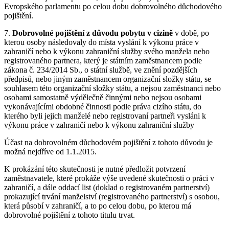
Evropského parlamentu po celou dobu dobrovolného důchodového
pojištění.
7.
Dobrovolné pojištění z důvodu pobytu v cizině
v době, po
kterou osoby následovaly do místa vyslání k výkonu práce v
zahraničí nebo k výkonu zahraniční služby svého manžela nebo
registrovaného partnera, který je státním zaměstnancem podle
zákona č. 234/2014 Sb., o státní službě, ve znění pozdějších
předpisů, nebo jiným zaměstnancem organizační složky státu, se
souhlasem této organizační složky státu, a nejsou zaměstnanci nebo
osobami samostatně výdělečně činnými nebo nejsou osobami
vykonávajícími obdobné činnosti podle práva cizího státu, do
kterého byli jejich manželé nebo registrovaní partneři vysláni k
výkonu práce v zahraničí nebo k výkonu zahraniční služby
Účast na dobrovolném důchodovém pojištění z tohoto důvodu je
možná nejdříve od 1.1.2015.
K prokázání této skutečnosti je nutné předložit potvrzení
zaměstnavatele, které prokáže výše uvedené skutečnosti o práci v
zahraničí, a dále oddací list (doklad o registrovaném partnerství)
prokazující trvání manželství (registrovaného partnerství) s osobou,
která působí v zahraničí, a to po celou dobu, po kterou má
dobrovolné pojištění z tohoto titulu trvat.