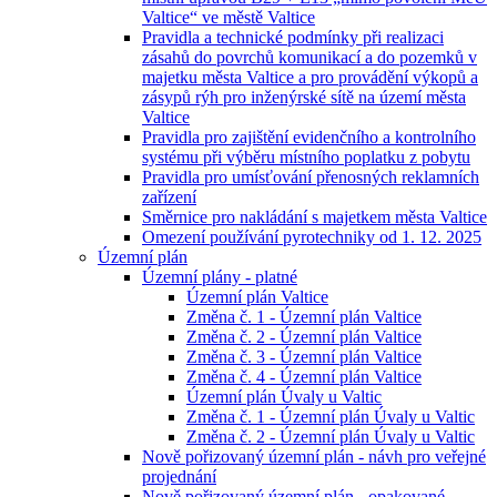
Valtice“ ve městě Valtice
Pravidla a technické podmínky při realizaci
zásahů do povrchů komunikací a do pozemků v
majetku města Valtice a pro provádění výkopů a
zásypů rýh pro inženýrské sítě na území města
Valtice
Pravidla pro zajištění evidenčního a kontrolního
systému při výběru místního poplatku z pobytu
Pravidla pro umísťování přenosných reklamních
zařízení
Směrnice pro nakládání s majetkem města Valtice
Omezení používání pyrotechniky od 1. 12. 2025
Územní plán
Územní plány - platné
Územní plán Valtice
Změna č. 1 - Územní plán Valtice
Změna č. 2 - Územní plán Valtice
Změna č. 3 - Územní plán Valtice
Změna č. 4 - Územní plán Valtice
Územní plán Úvaly u Valtic
Změna č. 1 - Územní plán Úvaly u Valtic
Změna č. 2 - Územní plán Úvaly u Valtic
Nově pořizovaný územní plán - návh pro veřejné
projednání
Nově pořizovaný územní plán - opakované