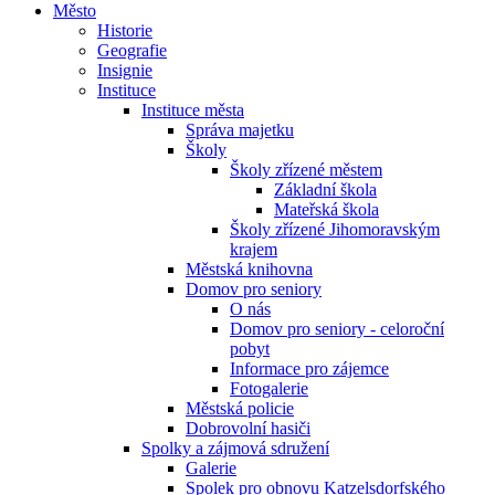
Město
Historie
Geografie
Insignie
Instituce
Instituce města
Správa majetku
Školy
Školy zřízené městem
Základní škola
Mateřská škola
Školy zřízené Jihomoravským
krajem
Městská knihovna
Domov pro seniory
O nás
Domov pro seniory - celoroční
pobyt
Informace pro zájemce
Fotogalerie
Městská policie
Dobrovolní hasiči
Spolky a zájmová sdružení
Galerie
Spolek pro obnovu Katzelsdorfského