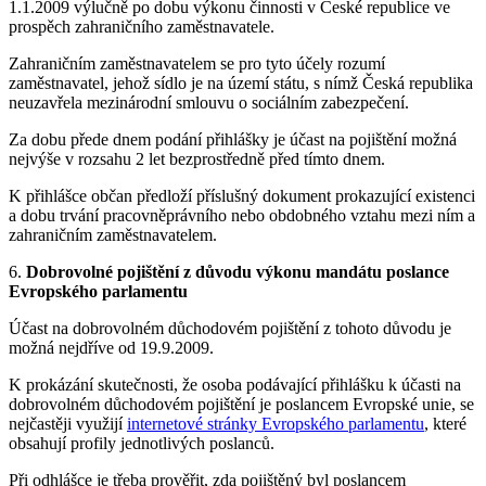
1.1.2009 výlučně po dobu výkonu činnosti v České republice ve
prospěch zahraničního zaměstnavatele.
Zahraničním zaměstnavatelem se pro tyto účely rozumí
zaměstnavatel, jehož sídlo je na území státu, s nímž Česká republika
neuzavřela mezinárodní smlouvu o sociálním zabezpečení.
Za dobu přede dnem podání přihlášky je účast na pojištění možná
nejvýše v rozsahu 2 let bezprostředně před tímto dnem.
K přihlášce občan předloží příslušný dokument prokazující existenci
a dobu trvání pracovněprávního nebo obdobného vztahu mezi ním a
zahraničním zaměstnavatelem.
6.
Dobrovolné pojištění z důvodu výkonu mandátu poslance
Evropského parlamentu
Účast na dobrovolném důchodovém pojištění z tohoto důvodu je
možná nejdříve od 19.9.2009.
K prokázání skutečnosti, že osoba podávající přihlášku k účasti na
dobrovolném důchodovém pojištění je poslancem Evropské unie, se
nejčastěji využijí
internetové stránky Evropského parlamentu
, které
obsahují profily jednotlivých poslanců.
Při odhlášce je třeba prověřit, zda pojištěný byl poslancem