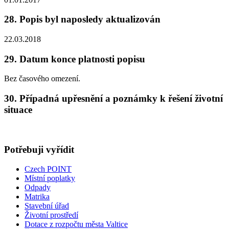
28. Popis byl naposledy aktualizován
22.03.2018
29. Datum konce platnosti popisu
Bez časového omezení.
30. Případná upřesnění a poznámky k řešení životní
situace
Potřebuji vyřídit
Czech POINT
Místní poplatky
Odpady
Matrika
Stavební úřad
Životní prostředí
Dotace z rozpočtu města Valtice