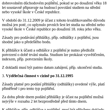
dobrovolném důchodovém pojištění, pokud se po dosažení věku 18
let soustavně připravuje na budoucí povolání studiem na střední
nebo vysoké škole v České republice.
V období do 31.12.2009 je účast z tohoto kvalifikovaného důvodu
možná jen poté, co uplynulo prvních šest let studia na střední nebo
vysoké škole v České republice po dosažení 18. roku jeho věku.
Zásady pro podávání přihlášky, příp. odhlášky z pojištění, jsou
shodné jako u předešlého bodu.
K přihlášce k účasti a odhlášce z pojištění je nutno předložit
potvrzení o době trvání studia. Studium lze prokázat vysvědčením,
indexem, příp. potvrzením školy.
Z dokladů musí být patrno datum zahájení, příp. ukončení studia.
3.
Výdělečná činnost v cizině po 31.12.1995
Zásady platné pro podání přihlášky (odhlášky) uvedené výše, platí
přiměřeně i pro tento typ pojištění.
Za dobu přede dnem podání přihlášky je účast na pojištění možná
nejvýše v rozsahu 2 let bezprostředně před tímto dnem.
K přihlášce, příp. odhlášce z pojištění, musí být přiloženy doklady