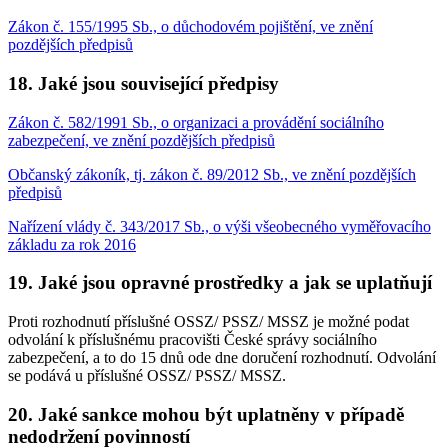
Zákon č. 155/1995 Sb., o důchodovém pojištění, ve znění
pozdějších předpisů
18. Jaké jsou související předpisy
Zákon č. 582/1991 Sb., o organizaci a provádění sociálního
zabezpečení, ve znění pozdějších předpisů
Občanský zákoník, tj. zákon č. 89/2012 Sb., ve znění pozdějších
předpisů
Nařízení vlády č. 343/2017 Sb., o výši všeobecného vyměřovacího
základu za rok 2016
19. Jaké jsou opravné prostředky a jak se uplatňují
Proti rozhodnutí příslušné OSSZ/ PSSZ/ MSSZ je možné podat
odvolání k příslušnému pracovišti České správy sociálního
zabezpečení, a to do 15 dnů ode dne doručení rozhodnutí. Odvolání
se podává u příslušné OSSZ/ PSSZ/ MSSZ.
20. Jaké sankce mohou být uplatněny v případě
nedodržení povinností