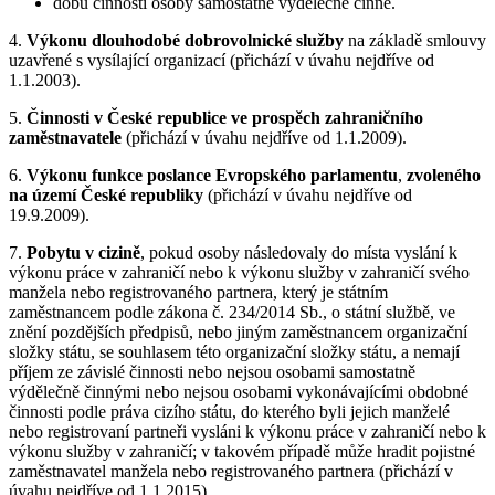
dobu činnosti osoby samostatně výdělečně činné.
4.
Výkonu dlouhodobé dobrovolnické služby
na základě smlouvy
uzavřené s vysílající organizací (přichází v úvahu nejdříve od
1.1.2003).
5.
Činnosti v České republice ve prospěch zahraničního
zaměstnavatele
(přichází v úvahu nejdříve od 1.1.2009).
6.
Výkonu funkce poslance Evropského parlamentu
,
zvoleného
na území České republiky
(přichází v úvahu nejdříve od
19.9.2009).
7.
Pobytu v cizině
, pokud osoby následovaly do místa vyslání k
výkonu práce v zahraničí nebo k výkonu služby v zahraničí svého
manžela nebo registrovaného partnera, který je státním
zaměstnancem podle zákona č. 234/2014 Sb., o státní službě, ve
znění pozdějších předpisů, nebo jiným zaměstnancem organizační
složky státu, se souhlasem této organizační složky státu, a nemají
příjem ze závislé činnosti nebo nejsou osobami samostatně
výdělečně činnými nebo nejsou osobami vykonávajícími obdobné
činnosti podle práva cizího státu, do kterého byli jejich manželé
nebo registrovaní partneři vysláni k výkonu práce v zahraničí nebo k
výkonu služby v zahraničí; v takovém případě může hradit pojistné
zaměstnavatel manžela nebo registrovaného partnera (přichází v
úvahu nejdříve od 1.1.2015).