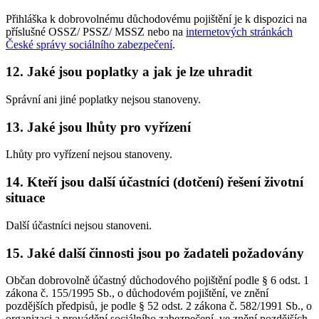
Přihláška k dobrovolnému důchodovému pojištění je k dispozici na
příslušné OSSZ/ PSSZ/ MSSZ nebo na
internetových stránkách
České správy sociálního zabezpečení
.
12. Jaké jsou poplatky a jak je lze uhradit
Správní ani jiné poplatky nejsou stanoveny.
13. Jaké jsou lhůty pro vyřízení
Lhůty pro vyřízení nejsou stanoveny.
14. Kteří jsou další účastníci (dotčení) řešení životní
situace
Další účastníci nejsou stanoveni.
15. Jaké další činnosti jsou po žadateli požadovány
Občan dobrovolně účastný důchodového pojištění podle § 6 odst. 1
zákona č. 155/1995 Sb., o důchodovém pojištění, ve znění
pozdějších předpisů, je podle § 52 odst. 2 zákona č. 582/1991 Sb., o
organizaci a provádění sociálního zabezpečení, ve znění pozdějších