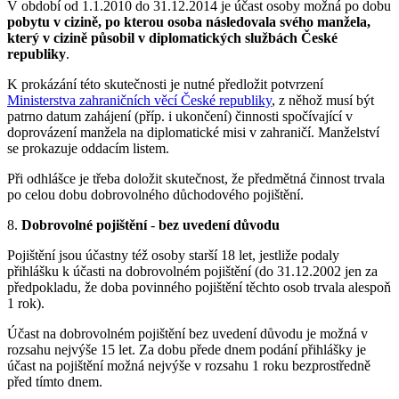
V období od 1.1.2010 do 31.12.2014 je účast osoby možná po dobu
pobytu v cizině, po kterou osoba následovala svého manžela,
který v cizině působil v diplomatických službách České
republiky
.
K prokázání této skutečnosti je nutné předložit potvrzení
Ministerstva zahraničních věcí České republiky
, z něhož musí být
patrno datum zahájení (příp. i ukončení) činnosti spočívající v
doprovázení manžela na diplomatické misi v zahraničí. Manželství
se prokazuje oddacím listem.
Při odhlášce je třeba doložit skutečnost, že předmětná činnost trvala
po celou dobu dobrovolného důchodového pojištění.
8.
Dobrovolné pojištění
-
bez uvedení důvodu
Pojištění jsou účastny též osoby starší 18 let, jestliže podaly
přihlášku k účasti na dobrovolném pojištění (do 31.12.2002 jen za
předpokladu, že doba povinného pojištění těchto osob trvala alespoň
1 rok).
Účast na dobrovolném pojištění bez uvedení důvodu je možná v
rozsahu nejvýše 15 let. Za dobu přede dnem podání přihlášky je
účast na pojištění možná nejvýše v rozsahu 1 roku bezprostředně
před tímto dnem.