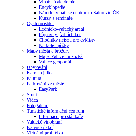
Vinařská akademie
Encyklopedie
Národní vinařské centrum a Salon vín ČR
Kurzy a semináře
Cykloturistika
Lednicko-valtický areál
Půjčovny jízdních kol
Chodníky nejsou pro cyklisty
Na kole i pěšky
Mapy města a brožury
Mapa Valtice turistická
Valtice geoportál
Ubytování
Kam na jídlo
Kultura
Parkování ve městě
EasyPark
Sport
Videa
Fotogalerie
Turistické informační centrum
Informace pro stánkaře
Valtické vinobraní
Kalendář akcí
Virtuální prohlídka