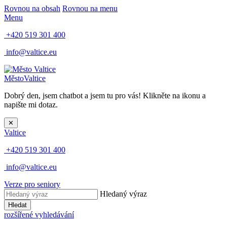
Rovnou na obsah
Rovnou na menu
Menu
+420 519 301 400
info@valtice.eu
Město
Valtice
Dobrý den, jsem chatbot a jsem tu pro vás! Klikněte na ikonu a
napište mi dotaz.
✕
Valtice
+420 519 301 400
info@valtice.eu
Verze pro seniory
Hledaný výraz
Hledat
rozšířené vyhledávání