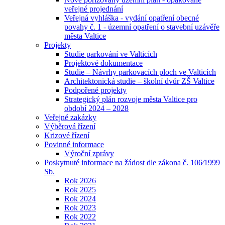
veřejné projednání
Veřejná vyhláška - vydání opatření obecné
povahy č. 1 - územní opatření o stavební uzávěře
města Valtice
Projekty
Studie parkování ve Valticích
Projektové dokumentace
Studie – Návrhy parkovacích ploch ve Valticích
Architektonická studie – školní dvůr ZŠ Valtice
Podpořené projekty
Strategický plán rozvoje města Valtice pro
období 2024 – 2028
Veřejné zakázky
Výběrová řízení
Krizové řízení
Povinné informace
Výroční zprávy
Poskytnuté informace na žádost dle zákona č. 106⁄1999
Sb.
Rok 2026
Rok 2025
Rok 2024
Rok 2023
Rok 2022