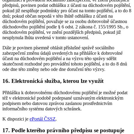
předpisů, povinen podat odhlášku z účasti na důchodovém pojištění,
pokud již nesplňuje podmínky pro účast na tomto pojištění, a to do 8
dnů; pokud občan nepodá v této lhůtě odhlášku z účasti na
důchodovém pojištění, považuje se za osobu dobrovolně účastnou
důchodového pojištění podle § 6 odst. 2 zákona č. 155/1995 Sb., o
důchodovém pojištění, ve znění pozdějších předpisů, pokud již
neuplynula lhůta uvedená v tomto ustanovení.
Dále je povinen písemně ohlásit příslušné správě sociálního
zabezpečení změnu údajů uvedených na přihlášce k dobrovolné
účasti na důchodovém pojištění a na výzvu této správy sdělit
skutečnosti rozhodné pro provádění tohoto pojištění, a to do 8 dnů
ode dne této změny nebo ode dne doručení této výzvy.
16. Elektronická služba, kterou lze využít
Přihlášku k dobrovolnému důchodovému pojištění je možné podat
též v elektronické podobě podepsané uznávaným elektronickým
podpisem nebo datovou zprávou zaslanou prostřednictvím
informačního systému datových schránek.
K dispozici je
ePortál ČSSZ
.
17. Podle kterého právního předpisu se postupuje