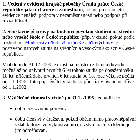
1.
Vedení v evidenci krajské pobočky Úřadu práce České
republiky jako uchazeče o zaměstnání
, pokud po dobu této
evidence nenáleží podpora v nezaměstnanosti nebo podpora při
rekvalifikaci.
2.
Soustavné přípravy na budoucí povolání studiem na střední
nebo vysoké škole v České republice
(příp. v cizině, pokud podle
rozhodnutí
Ministerstva školství, mládeže a tělovýchovy
je
postaveno naroveň studia na středních a vysokých školách v České
republice).
V období do 31.12.2009 je účast na pojištění z tohoto důvodu
možná až po uplynutí prvních 6 let tohoto studia po dosažení věku
18 let, přičemž doba prvních 6 let studia po 18. roce věku se počítá
od 1.1.1996. Toto pojištění tedy fakticky přichází v úvahu nejdříve
od 1.1.2002.
3.
Výdělečné činnosti v cizině po 31.12.1995
, jedná-li se o:
dobu pracovního poměru,
dobu členství v družstvu, pokud občan mimo pracovněprávní
vztah k družstvu vykonává pro družstvo práci, za kterou je
jím odměňován,