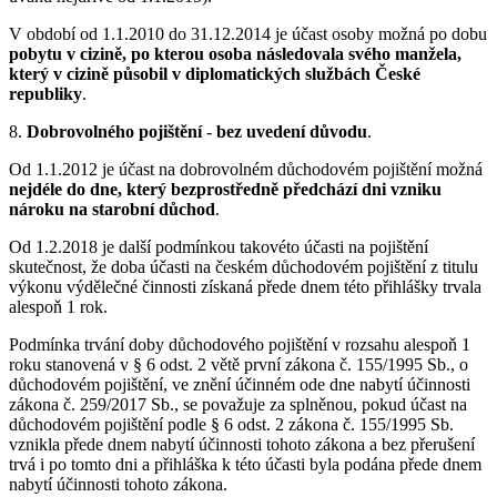
V období od 1.1.2010 do 31.12.2014 je účast osoby možná po dobu
pobytu v cizině, po kterou osoba následovala svého manžela,
který v cizině působil v diplomatických službách České
republiky
.
8.
Dobrovolného pojištění
-
bez uvedení důvodu
.
Od 1.1.2012 je účast na dobrovolném důchodovém pojištění možná
nejdéle do dne, který bezprostředně předchází dni vzniku
nároku na starobní důchod
.
Od 1.2.2018 je další podmínkou takovéto účasti na pojištění
skutečnost, že doba účasti na českém důchodovém pojištění z titulu
výkonu výdělečné činnosti získaná přede dnem této přihlášky trvala
alespoň 1 rok.
Podmínka trvání doby důchodového pojištění v rozsahu alespoň 1
roku stanovená v § 6 odst. 2 větě první zákona č. 155/1995 Sb., o
důchodovém pojištění, ve znění účinném ode dne nabytí účinnosti
zákona č. 259/2017 Sb., se považuje za splněnou, pokud účast na
důchodovém pojištění podle § 6 odst. 2 zákona č. 155/1995 Sb.
vznikla přede dnem nabytí účinnosti tohoto zákona a bez přerušení
trvá i po tomto dni a přihláška k této účasti byla podána přede dnem
nabytí účinnosti tohoto zákona.