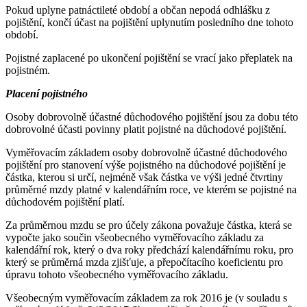
Pokud uplyne patnáctileté období a občan nepodá odhlášku z
pojištění, končí účast na pojištění uplynutím posledního dne tohoto
období.
Pojistné zaplacené po ukončení pojištění se vrací jako přeplatek na
pojistném.
Placení pojistného
Osoby dobrovolně účastné důchodového pojištění jsou za dobu této
dobrovolné účasti povinny platit pojistné na důchodové pojištění.
Vyměřovacím základem osoby dobrovolně účastné důchodového
pojištění pro stanovení výše pojistného na důchodové pojištění je
částka, kterou si určí, nejméně však částka ve výši jedné čtvrtiny
průměrné mzdy platné v kalendářním roce, ve kterém se pojistné na
důchodovém pojištění platí.
Za průměrnou mzdu se pro účely zákona považuje částka, která se
vypočte jako součin všeobecného vyměřovacího základu za
kalendářní rok, který o dva roky předchází kalendářnímu roku, pro
který se průměrná mzda zjišťuje, a přepočítacího koeficientu pro
úpravu tohoto všeobecného vyměřovacího základu.
Všeobecným vyměřovacím základem za rok 2016 je (v souladu s