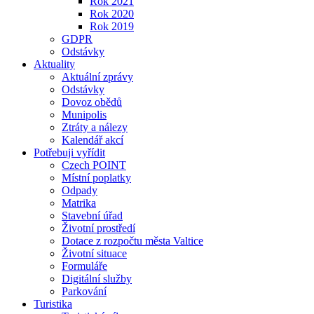
Rok 2021
Rok 2020
Rok 2019
GDPR
Odstávky
Aktuality
Aktuální zprávy
Odstávky
Dovoz obědů
Munipolis
Ztráty a nálezy
Kalendář akcí
Potřebuji vyřídit
Czech POINT
Místní poplatky
Odpady
Matrika
Stavební úřad
Životní prostředí
Dotace z rozpočtu města Valtice
Životní situace
Formuláře
Digitální služby
Parkování
Turistika