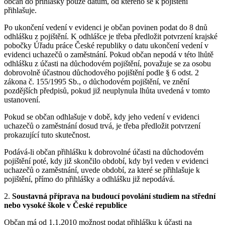
občan do přihlášky pouze datum, od kterého se k pojištění
přihlašuje.
Po ukončení vedení v evidenci je občan povinen podat do 8 dnů
odhlášku z pojištění. K odhlášce je třeba předložit potvrzení krajské
pobočky Úřadu práce České republiky o datu ukončení vedení v
evidenci uchazečů o zaměstnání. Pokud občan nepodá v této lhůtě
odhlášku z účasti na důchodovém pojištění, považuje se za osobu
dobrovolně účastnou důchodového pojištění podle § 6 odst. 2
zákona č. 155/1995 Sb., o důchodovém pojištění, ve znění
pozdějších předpisů, pokud již neuplynula lhůta uvedená v tomto
ustanovení.
Pokud se občan odhlašuje v době, kdy jeho vedení v evidenci
uchazečů o zaměstnání dosud trvá, je třeba předložit potvrzení
prokazující tuto skutečnost.
Podává-li občan přihlášku k dobrovolné účasti na důchodovém
pojištění poté, kdy již skončilo období, kdy byl veden v evidenci
uchazečů o zaměstnání, uvede období, za které se přihlašuje k
pojištění, přímo do přihlášky a odhlášku již nepodává.
2.
Soustavná příprava na budoucí povolání studiem na střední
nebo vysoké škole v České republice
Občan má od 1.1.2010 možnost podat přihlášku k účasti na