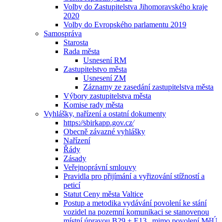
Volby do Zastupitelstva Jihomoravského kraje
2020
Volby do Evropského parlamentu 2019
Samospráva
Starosta
Rada města
Usnesení RM
Zastupitelstvo města
Usnesení ZM
Záznamy ze zasedání zastupitelstva města
Výbory zastupitelstva města
Komise rady města
Vyhlášky, nařízení a ostatní dokumenty
https:⁄⁄sbirkapp.gov.cz⁄
Obecně závazné vyhlášky
Nařízení
Řády
Zásady
Veřejnoprávní smlouvy
Pravidla pro přijímání a vyřizování stížností a
peticí
Statut Ceny města Valtice
Postup a metodika vydávání povolení ke stání
vozidel na pozemní komunikaci se stanovenou
místní úpravou B29 + E13 „mimo povolení MěÚ