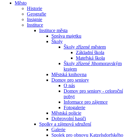
Město
Historie
Geografie
Insignie
Instituce
Instituce města
Správa majetku
Školy
Školy zřízené městem
Základní škola
Mateřská škola
Školy zřízené Jihomoravským
krajem
Městská knihovna
Domov pro seniory
O nás
Domov pro seniory - celoroční
pobyt
Informace pro zájemce
Fotogalerie
Městská policie
Dobrovolní hasiči
Spolky a zájmová sdružení
Galerie
Spolek pro obnovu Katzelsdorfského