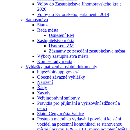
Volby do Zastupitelstva Jihomoravského kraje
2020
Volby do Evropského parlamentu 2019
Samospráva
Starosta
Rada města
Usnesení RM
Zastupitelstvo města
Usnesení ZM
Záznamy ze zasedání zastupitelstva města
Výbory zastupitelstva města
Komise rady města
Vyhlášky, nařízení a ostatní dokumenty
https:⁄⁄sbirkapp.gov.cz⁄
Obecně závazné vyhlášky
Nařízení
Řády
Zásady
Veřejnoprávní smlouvy
Pravidla pro přijímání a vyřizování stížností a
peticí
Statut Ceny města Valtice
Postup a metodika vydávání povolení ke stání
vozidel na pozemní komunikaci se stanovenou
místní úpravou B29 + E13 „mimo povolení MěÚ