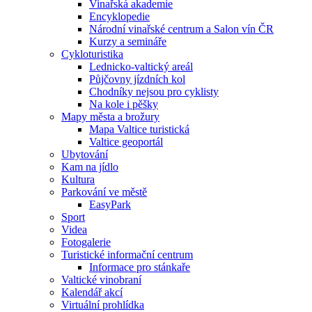
Vinařská akademie
Encyklopedie
Národní vinařské centrum a Salon vín ČR
Kurzy a semináře
Cykloturistika
Lednicko-valtický areál
Půjčovny jízdních kol
Chodníky nejsou pro cyklisty
Na kole i pěšky
Mapy města a brožury
Mapa Valtice turistická
Valtice geoportál
Ubytování
Kam na jídlo
Kultura
Parkování ve městě
EasyPark
Sport
Videa
Fotogalerie
Turistické informační centrum
Informace pro stánkaře
Valtické vinobraní
Kalendář akcí
Virtuální prohlídka