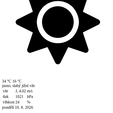
34 °C
16 °C
jasno, slabý jižní vítr
vítr
J, 4.02
m/s
tlak
1021
hPa
vlhkost
24
%
pondělí 10. 8. 2026