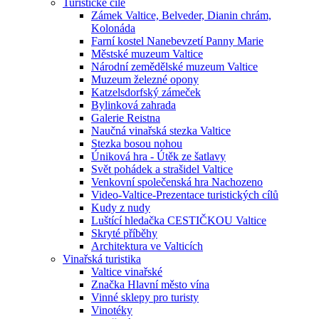
Turistické cíle
Zámek Valtice, Belveder, Dianin chrám,
Kolonáda
Farní kostel Nanebevzetí Panny Marie
Městské muzeum Valtice
Národní zemědělské muzeum Valtice
Muzeum železné opony
Katzelsdorfský zámeček
Bylinková zahrada
Galerie Reistna
Naučná vinařská stezka Valtice
Stezka bosou nohou
Úniková hra - Útěk ze šatlavy
Svět pohádek a strašidel Valtice
Venkovní společenská hra Nachozeno
Video-Valtice-Prezentace turistických cílů
Kudy z nudy
Luštící hledačka CESTIČKOU Valtice
Skryté příběhy
Architektura ve Valticích
Vinařská turistika
Valtice vinařské
Značka Hlavní město vína
Vinné sklepy pro turisty
Vinotéky