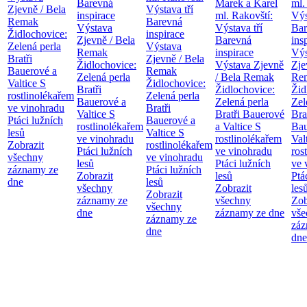
Barevná
Marek a Karel
ml.
Zjevně / Bela
Výstava tří
inspirace
ml. Rakovští:
Výs
Remak
Barevná
Výstava
Výstava tří
Bar
Židlochovice:
inspirace
Zjevně / Bela
Barevná
ins
Zelená perla
Výstava
Remak
inspirace
Výs
Bratři
Zjevně / Bela
Židlochovice:
Výstava Zjevně
Zje
Bauerové a
Remak
Zelená perla
/ Bela Remak
Re
Valtice
S
Židlochovice:
Bratři
Židlochovice:
Žid
rostlinolékařem
Zelená perla
Bauerové a
Zelená perla
Zel
ve vinohradu
Bratři
Valtice
S
Bratři Bauerové
Bra
Ptáci lužních
Bauerové a
rostlinolékařem
a Valtice
S
Bau
lesů
Valtice
S
ve vinohradu
rostlinolékařem
Val
Zobrazit
rostlinolékařem
Ptáci lužních
ve vinohradu
ros
všechny
ve vinohradu
lesů
Ptáci lužních
ve 
záznamy ze
Ptáci lužních
Zobrazit
lesů
Ptá
dne
lesů
všechny
Zobrazit
les
Zobrazit
záznamy ze
všechny
Zob
všechny
dne
záznamy ze dne
vše
záznamy ze
záz
dne
dne