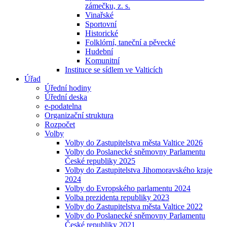
zámečku, z. s.
Vinařské
Sportovní
Historické
Folklórní, taneční a pěvecké
Hudební
Komunitní
Instituce se sídlem ve Valticích
Úřad
Úřední hodiny
Úřední deska
e-podatelna
Organizační struktura
Rozpočet
Volby
Volby do Zastupitelstva města Valtice 2026
Volby do Poslanecké sněmovny Parlamentu
České republiky 2025
Volby do Zastupitelstva Jihomoravského kraje
2024
Volby do Evropského parlamentu 2024
Volba prezidenta republiky 2023
Volby do Zastupitelstva města Valtice 2022
Volby do Poslanecké sněmovny Parlamentu
České republiky 2021