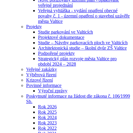
veřejné projednání
Veřejná vyhláška - vydání opatření obecné
povahy č. 1 - územní opatření o stavební uzávěře
města Valtice
Projekty
Studie parkování ve Valticích
Projektové dokumentace
Studie – Návrhy parkovacích ploch ve Valticích
Architektonická studie – školní dvůr ZŠ Valtice
Podpořené projekty
Strategický plán rozvoje města Valtice pro
období 2024 – 2028
Veřejné zakázky
Výběrová řízení
Krizové řízení
Povinné informace
Výroční zprávy
Poskytnuté informace na žádost dle zákona č. 106⁄1999
Sb.
Rok 2026
Rok 2025
Rok 2024
Rok 2023
Rok 2022