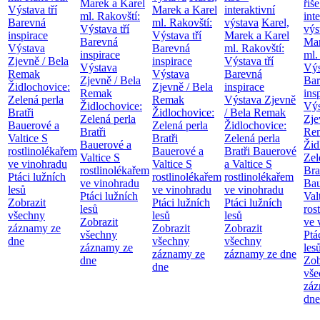
Marek a Karel
říše
Výstava tří
Marek a Karel
interaktivní
ml. Rakovští:
int
Barevná
ml. Rakovští:
výstava
Karel,
Výstava tří
výs
inspirace
Výstava tří
Marek a Karel
Barevná
Mar
Výstava
Barevná
ml. Rakovští:
inspirace
ml.
Zjevně / Bela
inspirace
Výstava tří
Výstava
Výs
Remak
Výstava
Barevná
Zjevně / Bela
Bar
Židlochovice:
Zjevně / Bela
inspirace
Remak
ins
Zelená perla
Remak
Výstava Zjevně
Židlochovice:
Výs
Bratři
Židlochovice:
/ Bela Remak
Zelená perla
Zje
Bauerové a
Zelená perla
Židlochovice:
Bratři
Re
Valtice
S
Bratři
Zelená perla
Bauerové a
Žid
rostlinolékařem
Bauerové a
Bratři Bauerové
Valtice
S
Zel
ve vinohradu
Valtice
S
a Valtice
S
rostlinolékařem
Bra
Ptáci lužních
rostlinolékařem
rostlinolékařem
ve vinohradu
Bau
lesů
ve vinohradu
ve vinohradu
Ptáci lužních
Val
Zobrazit
Ptáci lužních
Ptáci lužních
lesů
ros
všechny
lesů
lesů
Zobrazit
ve 
záznamy ze
Zobrazit
Zobrazit
všechny
Ptá
dne
všechny
všechny
záznamy ze
les
záznamy ze
záznamy ze dne
dne
Zob
dne
vše
záz
dne