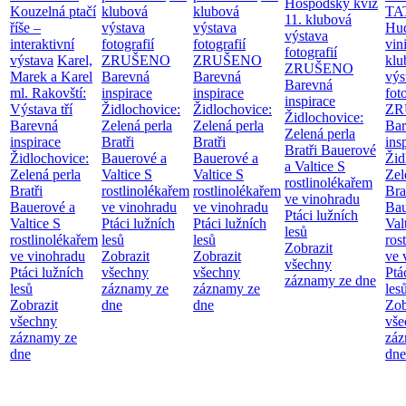
Hospodský kvíz
Kouzelná ptačí
klubová
klubová
TA
11. klubová
říše –
výstava
výstava
Hu
výstava
interaktivní
fotografií
fotografií
vin
fotografií
výstava
Karel,
ZRUŠENO
ZRUŠENO
klu
ZRUŠENO
Marek a Karel
Barevná
Barevná
výs
Barevná
ml. Rakovští:
inspirace
inspirace
fot
inspirace
Výstava tří
Židlochovice:
Židlochovice:
ZR
Židlochovice:
Barevná
Zelená perla
Zelená perla
Bar
Zelená perla
inspirace
Bratři
Bratři
ins
Bratři Bauerové
Židlochovice:
Bauerové a
Bauerové a
Žid
a Valtice
S
Zelená perla
Valtice
S
Valtice
S
Zel
rostlinolékařem
Bratři
rostlinolékařem
rostlinolékařem
Bra
ve vinohradu
Bauerové a
ve vinohradu
ve vinohradu
Bau
Ptáci lužních
Valtice
S
Ptáci lužních
Ptáci lužních
Val
lesů
rostlinolékařem
lesů
lesů
ros
Zobrazit
ve vinohradu
Zobrazit
Zobrazit
ve 
všechny
Ptáci lužních
všechny
všechny
Ptá
záznamy ze dne
lesů
záznamy ze
záznamy ze
les
Zobrazit
dne
dne
Zob
všechny
vše
záznamy ze
záz
dne
dne