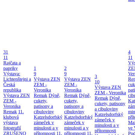
31
4
11
11
Rajčata a
Vý
papriky
1
2
ZE
Výstava:
9
9
Ver
3
Lichtenštejni a
Výstava ZEN
Výstava ZEN
Re
10
Česká
ZEM -
ZEM -
cuk
Výstava ZEN
republika
Veronika
Veronika
pat
ZEM - Veronika
Výstava ZEN
Remak
Dýně,
Remak
Dýně,
cib
Remak
Dýně,
ZEM -
cukety,
cukety,
Kat
cukety, patisony
Veronika
patisony a
patisony a
zám
a cibuloviny
Remak
11.
cibuloviny
cibuloviny
min
Katzelsdorfský
klubová
Katzelsdorfský
Katzelsdorfský
pří
zámeček v
výstava
zámeček v
zámeček v
Mal
minulosti a v
fotografií
minulosti a v
minulosti a v
ve 
přítomnosti
ZRUŠENO
přítomnosti
11.
přítomnosti
11.
Po