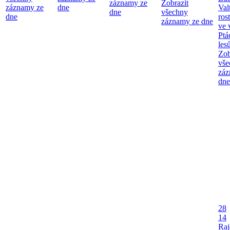
záznamy ze
Zobrazit
záznamy ze
dne
Val
dne
všechny
dne
ros
záznamy ze dne
ve 
Ptá
les
Zob
vše
záz
dne
28
14
Raj