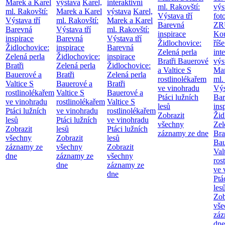
Marek a Karel
výstava
Karel,
interaktivní
ml. Rakovští:
výs
ml. Rakovští:
Marek a Karel
výstava
Karel,
Výstava tří
fot
Výstava tří
ml. Rakovští:
Marek a Karel
Barevná
ZR
Barevná
Výstava tří
ml. Rakovští:
inspirace
Kou
inspirace
Barevná
Výstava tří
Židlochovice:
říše
Židlochovice:
inspirace
Barevná
Zelená perla
int
Zelená perla
Židlochovice:
inspirace
Bratři Bauerové
výs
Bratři
Zelená perla
Židlochovice:
a Valtice
S
Mar
Bauerové a
Bratři
Zelená perla
rostlinolékařem
ml.
Valtice
S
Bauerové a
Bratři
ve vinohradu
Výs
rostlinolékařem
Valtice
S
Bauerové a
Ptáci lužních
Bar
ve vinohradu
rostlinolékařem
Valtice
S
lesů
ins
Ptáci lužních
ve vinohradu
rostlinolékařem
Zobrazit
Žid
lesů
Ptáci lužních
ve vinohradu
všechny
Zel
Zobrazit
lesů
Ptáci lužních
záznamy ze dne
Bra
všechny
Zobrazit
lesů
Bau
záznamy ze
všechny
Zobrazit
Val
dne
záznamy ze
všechny
ros
dne
záznamy ze
ve 
dne
Ptá
les
Zob
vše
záz
dne