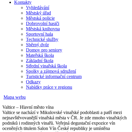
Kontakty
Vyhledávání
Městský úřad
Městská policie
Dobrovolní hasiči
Městská knihovna
Sportovní hala
Technické služby
Sběrný dvůr
Domov pro seniory
Mateřská škola
Základní škola
Střední vinařská škola
Spolky a zájmová sdružení
Turistické informační centrum
Odkazy
Nabídky práce v regionu
Mapa webu
Valtice – Hlavní město vína
Valtice se nachází v Mikulovské vinařské podoblasti a patří mezi
nejnavštěvovanější vinařská města v ČR. Je zde mnoho vinařských
podniků i rodinných vinařů. Veřejná degustační expozice vín
oceněných titulem Salon Vín České republiky je umístěna