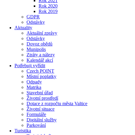
Rok 2021
Rok 2020
Rok 2019
GDPR
Odstávky
Aktuality
Aktuální zprávy
Odstávky
Dovoz obědů
Munipolis
Ztráty a nálezy
Kalendář akcí
Potřebuji vyřídit
Czech POINT
Místní poplatky
Odpady
Matrika
Stavební úřad
Životní prostředí
Dotace z rozpočtu města Valtice
Životní situace
Formuláře
Digitální služby
Parkování
Turistika