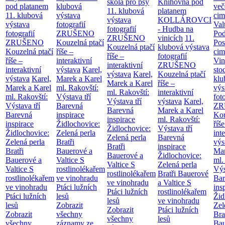
škola pro psy
Knihovna pod
pod platanem
klubová
več
11. klubová
platanem
11. klubová
výstava
cim
výstava
KOLLÁROVCI
výstava
fotografií
Val
fotografií
- Hudba na
fotografií
ZRUŠENO
Po
ZRUŠENO
vinicích
11.
ZRUŠENO
Kouzelná ptačí
Pos
Kouzelná ptačí
klubová výstava
Kouzelná ptačí
říše –
cim
říše –
fotografií
říše –
interaktivní
Vin
interaktivní
ZRUŠENO
interaktivní
výstava
Karel,
sto
výstava
Karel,
Kouzelná ptačí
výstava
Karel,
Marek a Karel
klu
Marek a Karel
říše –
Marek a Karel
ml. Rakovští:
výs
ml. Rakovští:
interaktivní
ml. Rakovští:
Výstava tří
fot
Výstava tří
výstava
Karel,
Výstava tří
Barevná
ZR
Barevná
Marek a Karel
Barevná
inspirace
Kou
inspirace
ml. Rakovští:
inspirace
Židlochovice:
říše
Židlochovice:
Výstava tří
Židlochovice:
Zelená perla
int
Zelená perla
Barevná
Zelená perla
Bratři
výs
Bratři
inspirace
Bratři
Bauerové a
Mar
Bauerové a
Židlochovice:
Bauerové a
Valtice
S
ml.
Valtice
S
Zelená perla
Valtice
S
rostlinolékařem
Výs
rostlinolékařem
Bratři Bauerové
rostlinolékařem
ve vinohradu
Bar
ve vinohradu
a Valtice
S
ve vinohradu
Ptáci lužních
ins
Ptáci lužních
rostlinolékařem
Ptáci lužních
lesů
Žid
lesů
ve vinohradu
lesů
Zobrazit
Zel
Zobrazit
Ptáci lužních
Zobrazit
všechny
Bra
všechny
lesů
všechny
záznamy ze
Bau