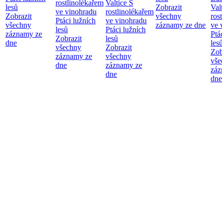
rostlinolékařem
Valtice
S
lesů
Zobrazit
Val
ve vinohradu
rostlinolékařem
Zobrazit
všechny
ros
Ptáci lužních
ve vinohradu
všechny
záznamy ze dne
ve 
lesů
Ptáci lužních
záznamy ze
Ptá
Zobrazit
lesů
dne
les
všechny
Zobrazit
Zob
záznamy ze
všechny
vše
dne
záznamy ze
záz
dne
dne