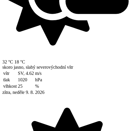
32 °C
18 °C
skoro jasno, slabý severovýchodní vítr
vítr
SV, 4.62
m/s
tlak
1020
hPa
vlhkost
25
%
zítra, neděle 9. 8. 2026