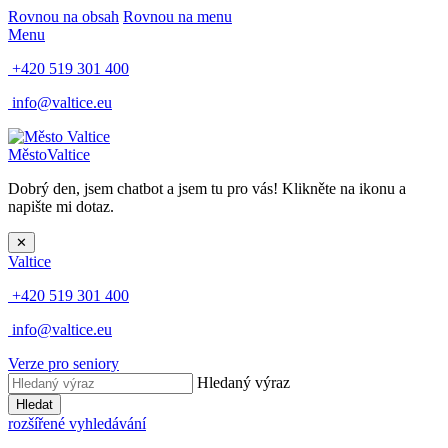
Rovnou na obsah
Rovnou na menu
Menu
+420 519 301 400
info@valtice.eu
Město
Valtice
Dobrý den, jsem chatbot a jsem tu pro vás! Klikněte na ikonu a
napište mi dotaz.
✕
Valtice
+420 519 301 400
info@valtice.eu
Verze pro seniory
Hledaný výraz
Hledat
rozšířené vyhledávání