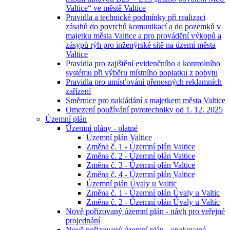
Valtice“ ve městě Valtice
Pravidla a technické podmínky při realizaci
zásahů do povrchů komunikací a do pozemků v
majetku města Valtice a pro provádění výkopů a
zásypů rýh pro inženýrské sítě na území města
Valtice
Pravidla pro zajištění evidenčního a kontrolního
systému při výběru místního poplatku z pobytu
Pravidla pro umísťování přenosných reklamních
zařízení
Směrnice pro nakládání s majetkem města Valtice
Omezení používání pyrotechniky od 1. 12. 2025
Územní plán
Územní plány - platné
Územní plán Valtice
Změna č. 1 - Územní plán Valtice
Změna č. 2 - Územní plán Valtice
Změna č. 3 - Územní plán Valtice
Změna č. 4 - Územní plán Valtice
Územní plán Úvaly u Valtic
Změna č. 1 - Územní plán Úvaly u Valtic
Změna č. 2 - Územní plán Úvaly u Valtic
Nově pořizovaný územní plán - návh pro veřejné
projednání
Nově pořizovaný územní plán - opakované