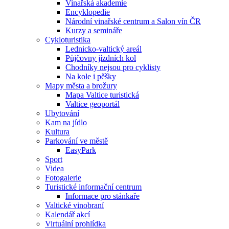
Vinařská akademie
Encyklopedie
Národní vinařské centrum a Salon vín ČR
Kurzy a semináře
Cykloturistika
Lednicko-valtický areál
Půjčovny jízdních kol
Chodníky nejsou pro cyklisty
Na kole i pěšky
Mapy města a brožury
Mapa Valtice turistická
Valtice geoportál
Ubytování
Kam na jídlo
Kultura
Parkování ve městě
EasyPark
Sport
Videa
Fotogalerie
Turistické informační centrum
Informace pro stánkaře
Valtické vinobraní
Kalendář akcí
Virtuální prohlídka