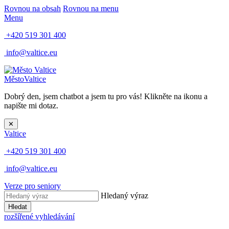
Rovnou na obsah
Rovnou na menu
Menu
+420 519 301 400
info@valtice.eu
Město
Valtice
Dobrý den, jsem chatbot a jsem tu pro vás! Klikněte na ikonu a
napište mi dotaz.
✕
Valtice
+420 519 301 400
info@valtice.eu
Verze pro seniory
Hledaný výraz
Hledat
rozšířené vyhledávání