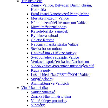
Turistické cíle
Zámek Valtice, Belveder, Dianin chrám,
Kolonáda
Farní kostel Nanebevzetí Panny Marie
Městské muzeum Valtice
Národní zemědělské muzeum Valtice
Muzeum železné opony
Katzelsdorfský zámeček
Bylinková zahrada
Galerie Reistna
Naučná vinařská stezka Valtice
Stezka bosou nohou
Úniková hra - Útěk ze šatlavy
Svět pohádek a strašidel Valtice
Venkovní společenská hra Nachozeno
Video-Valtice-Prezentace turistických cílů
Kudy z nudy
Luštící hledačka CESTIČKOU Valtice
Skryté příběhy
Architektura ve Valticích
Vinařská turistika
Valtice vinařské
Značka Hlavní město vína
Vinné sklepy pro turisty
Vinotéky