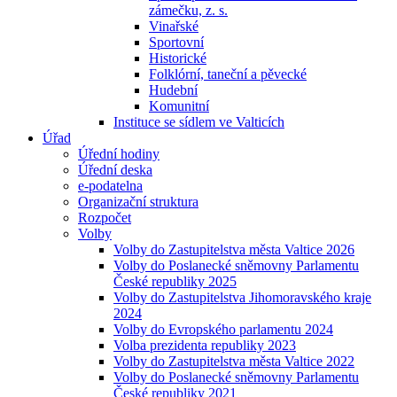
zámečku, z. s.
Vinařské
Sportovní
Historické
Folklórní, taneční a pěvecké
Hudební
Komunitní
Instituce se sídlem ve Valticích
Úřad
Úřední hodiny
Úřední deska
e-podatelna
Organizační struktura
Rozpočet
Volby
Volby do Zastupitelstva města Valtice 2026
Volby do Poslanecké sněmovny Parlamentu
České republiky 2025
Volby do Zastupitelstva Jihomoravského kraje
2024
Volby do Evropského parlamentu 2024
Volba prezidenta republiky 2023
Volby do Zastupitelstva města Valtice 2022
Volby do Poslanecké sněmovny Parlamentu
České republiky 2021