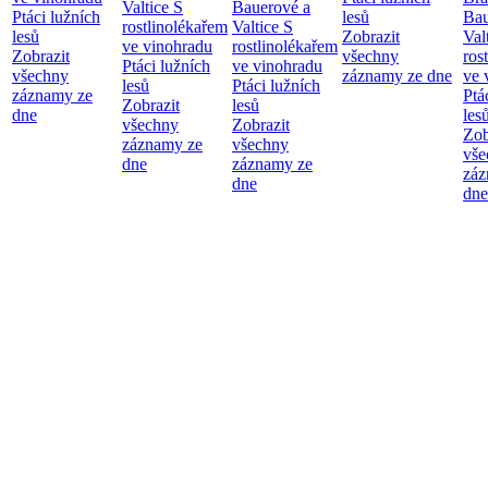
Valtice
S
Bauerové a
Ptáci lužních
lesů
Bau
rostlinolékařem
Valtice
S
lesů
Zobrazit
Val
ve vinohradu
rostlinolékařem
Zobrazit
všechny
ros
Ptáci lužních
ve vinohradu
všechny
záznamy ze dne
ve 
lesů
Ptáci lužních
záznamy ze
Ptá
Zobrazit
lesů
dne
les
všechny
Zobrazit
Zob
záznamy ze
všechny
vše
dne
záznamy ze
záz
dne
dne