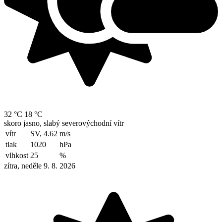
32 °C
18 °C
skoro jasno, slabý severovýchodní vítr
vítr
SV, 4.62
m/s
tlak
1020
hPa
vlhkost
25
%
zítra, neděle 9. 8. 2026