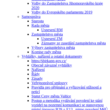
Volby do Zastupitelstva Jihomoravského kraje
2020
Volby do Evropského parlamentu 2019
Samospráva
Starosta
Rada města
Usnesení RM
Zastupitelstvo města
Usnesení ZM
Záznamy ze zasedání zastupitelstva města
Výbory zastupitelstva města
Komise rady města
Vyhlášky, nařízení a ostatní dokumenty
https:⁄⁄sbirkapp.gov.cz⁄
Obecně závazné vyhlášky
Nařízení
Řády
Zásady
Veřejnoprávní smlouvy
Pravidla pro přijímání a vyřizování stížností a
peticí
Statut Ceny města Valtice
Postup a metodika vydávání povolení ke stání
vozidel na pozemní komunikaci se stanovenou
místní úpravou B29 + E13 „mimo povolení MěÚ