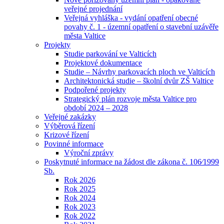
veřejné projednání
Veřejná vyhláška - vydání opatření obecné
povahy č. 1 - územní opatření o stavební uzávěře
města Valtice
Projekty
Studie parkování ve Valticích
Projektové dokumentace
Studie – Návrhy parkovacích ploch ve Valticích
Architektonická studie – školní dvůr ZŠ Valtice
Podpořené projekty
Strategický plán rozvoje města Valtice pro
období 2024 – 2028
Veřejné zakázky
Výběrová řízení
Krizové řízení
Povinné informace
Výroční zprávy
Poskytnuté informace na žádost dle zákona č. 106⁄1999
Sb.
Rok 2026
Rok 2025
Rok 2024
Rok 2023
Rok 2022