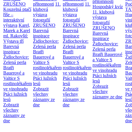
přítomnosti
ZRUŠENO
přítomnosti
11.
přítomnosti
11.
Po
Hospodský kvíz
Kouzelná ptačí
klubová
klubová
TA
11. klubová
říše –
výstava
výstava
Hu
výstava
interaktivní
fotografií
fotografií
vin
fotografií
výstava
Karel,
ZRUŠENO
ZRUŠENO
klu
ZRUŠENO
Marek a Karel
Barevná
Barevná
výs
Barevná
ml. Rakovští:
inspirace
inspirace
fot
inspirace
Výstava tří
Židlochovice:
Židlochovice:
ZR
Židlochovice:
Barevná
Zelená perla
Zelená perla
Bar
Zelená perla
inspirace
Bratři
Bratři
ins
Bratři Bauerové
Židlochovice:
Bauerové a
Bauerové a
Žid
a Valtice
S
Zelená perla
Valtice
S
Valtice
S
Zel
rostlinolékařem
Bratři
rostlinolékařem
rostlinolékařem
Bra
ve vinohradu
Bauerové a
ve vinohradu
ve vinohradu
Bau
Ptáci lužních
Valtice
S
Ptáci lužních
Ptáci lužních
Val
lesů
rostlinolékařem
lesů
lesů
ros
Zobrazit
ve vinohradu
Zobrazit
Zobrazit
ve 
všechny
Ptáci lužních
všechny
všechny
Ptá
záznamy ze dne
lesů
záznamy ze
záznamy ze
les
Zobrazit
dne
dne
Zob
všechny
vše
záznamy ze
záz
dne
dne