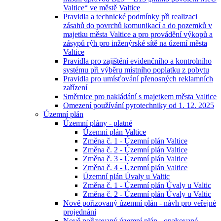
Valtice“ ve městě Valtice
Pravidla a technické podmínky při realizaci
zásahů do povrchů komunikací a do pozemků v
majetku města Valtice a pro provádění výkopů a
zásypů rýh pro inženýrské sítě na území města
Valtice
Pravidla pro zajištění evidenčního a kontrolního
systému při výběru místního poplatku z pobytu
Pravidla pro umísťování přenosných reklamních
zařízení
Směrnice pro nakládání s majetkem města Valtice
Omezení používání pyrotechniky od 1. 12. 2025
Územní plán
Územní plány - platné
Územní plán Valtice
Změna č. 1 - Územní plán Valtice
Změna č. 2 - Územní plán Valtice
Změna č. 3 - Územní plán Valtice
Změna č. 4 - Územní plán Valtice
Územní plán Úvaly u Valtic
Změna č. 1 - Územní plán Úvaly u Valtic
Změna č. 2 - Územní plán Úvaly u Valtic
Nově pořizovaný územní plán - návh pro veřejné
projednání
Nově pořizovaný územní plán - opakované