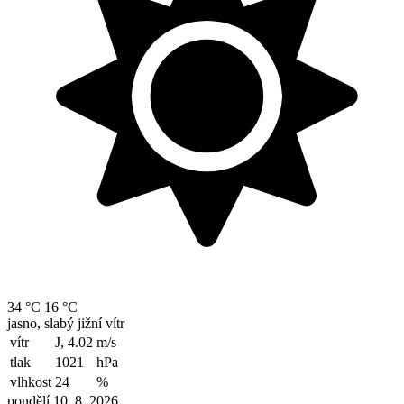
34 °C
16 °C
jasno, slabý jižní vítr
vítr
J, 4.02
m/s
tlak
1021
hPa
vlhkost
24
%
pondělí 10. 8. 2026