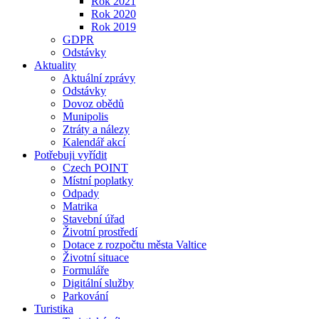
Rok 2021
Rok 2020
Rok 2019
GDPR
Odstávky
Aktuality
Aktuální zprávy
Odstávky
Dovoz obědů
Munipolis
Ztráty a nálezy
Kalendář akcí
Potřebuji vyřídit
Czech POINT
Místní poplatky
Odpady
Matrika
Stavební úřad
Životní prostředí
Dotace z rozpočtu města Valtice
Životní situace
Formuláře
Digitální služby
Parkování
Turistika