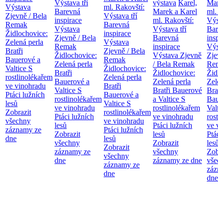
Výstava tří
výstava
Karel,
Mar
Výstava
ml. Rakovští:
Barevná
Marek a Karel
ml.
Zjevně / Bela
Výstava tří
inspirace
ml. Rakovští:
Výs
Remak
Barevná
Výstava
Výstava tří
Bar
Židlochovice:
inspirace
Zjevně / Bela
Barevná
ins
Zelená perla
Výstava
Remak
inspirace
Výs
Bratři
Zjevně / Bela
Židlochovice:
Výstava Zjevně
Zje
Bauerové a
Remak
Zelená perla
/ Bela Remak
Re
Valtice
S
Židlochovice:
Bratři
Židlochovice:
Žid
rostlinolékařem
Zelená perla
Bauerové a
Zelená perla
Zel
ve vinohradu
Bratři
Valtice
S
Bratři Bauerové
Bra
Ptáci lužních
Bauerové a
rostlinolékařem
a Valtice
S
Bau
lesů
Valtice
S
ve vinohradu
rostlinolékařem
Val
Zobrazit
rostlinolékařem
Ptáci lužních
ve vinohradu
ros
všechny
ve vinohradu
lesů
Ptáci lužních
ve 
záznamy ze
Ptáci lužních
Zobrazit
lesů
Ptá
dne
lesů
všechny
Zobrazit
les
Zobrazit
záznamy ze
všechny
Zob
všechny
dne
záznamy ze dne
vše
záznamy ze
záz
dne
dne