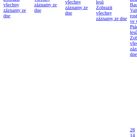
všechny
lesů
všechny
záznamy ze
Bau
záznamy ze
Zobrazit
záznamy ze
dne
Val
dne
všechny
dne
ros
záznamy ze dne
ve 
Ptá
les
Zob
vše
záz
dne
28
14