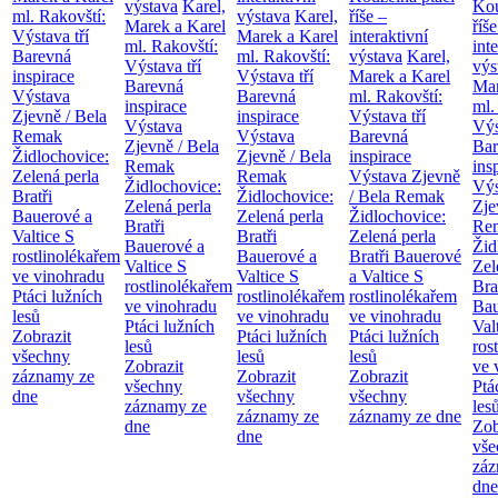
výstava
Karel,
Kou
ml. Rakovští:
výstava
Karel,
říše –
Marek a Karel
říše
Výstava tří
Marek a Karel
interaktivní
ml. Rakovští:
int
Barevná
ml. Rakovští:
výstava
Karel,
Výstava tří
výs
inspirace
Výstava tří
Marek a Karel
Barevná
Mar
Výstava
Barevná
ml. Rakovští:
inspirace
ml.
Zjevně / Bela
inspirace
Výstava tří
Výstava
Výs
Remak
Výstava
Barevná
Zjevně / Bela
Bar
Židlochovice:
Zjevně / Bela
inspirace
Remak
ins
Zelená perla
Remak
Výstava Zjevně
Židlochovice:
Výs
Bratři
Židlochovice:
/ Bela Remak
Zelená perla
Zje
Bauerové a
Zelená perla
Židlochovice:
Bratři
Re
Valtice
S
Bratři
Zelená perla
Bauerové a
Žid
rostlinolékařem
Bauerové a
Bratři Bauerové
Valtice
S
Zel
ve vinohradu
Valtice
S
a Valtice
S
rostlinolékařem
Bra
Ptáci lužních
rostlinolékařem
rostlinolékařem
ve vinohradu
Bau
lesů
ve vinohradu
ve vinohradu
Ptáci lužních
Val
Zobrazit
Ptáci lužních
Ptáci lužních
lesů
ros
všechny
lesů
lesů
Zobrazit
ve 
záznamy ze
Zobrazit
Zobrazit
všechny
Ptá
dne
všechny
všechny
záznamy ze
les
záznamy ze
záznamy ze dne
dne
Zob
dne
vše
záz
dne