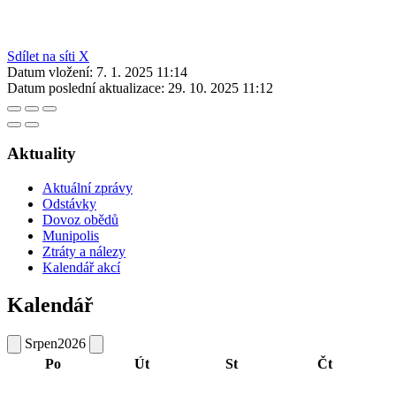
Sdílet na síti X
Datum vložení:
7. 1. 2025 11:14
Datum poslední aktualizace:
29. 10. 2025 11:12
Aktuality
Aktuální zprávy
Odstávky
Dovoz obědů
Munipolis
Ztráty a nálezy
Kalendář akcí
Kalendář
Srpen
2026
Po
Út
St
Čt