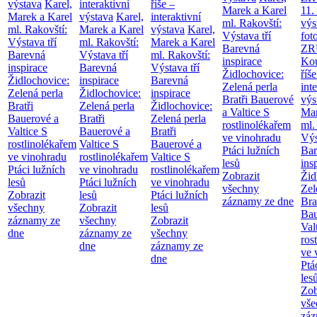
výstava
Karel,
interaktivní
říše –
Marek a Karel
11.
Marek a Karel
výstava
Karel,
interaktivní
ml. Rakovští:
výs
ml. Rakovští:
Marek a Karel
výstava
Karel,
Výstava tří
fot
Výstava tří
ml. Rakovští:
Marek a Karel
Barevná
ZR
Barevná
Výstava tří
ml. Rakovští:
inspirace
Kou
inspirace
Barevná
Výstava tří
Židlochovice:
říše
Židlochovice:
inspirace
Barevná
Zelená perla
int
Zelená perla
Židlochovice:
inspirace
Bratři Bauerové
výs
Bratři
Zelená perla
Židlochovice:
a Valtice
S
Mar
Bauerové a
Bratři
Zelená perla
rostlinolékařem
ml.
Valtice
S
Bauerové a
Bratři
ve vinohradu
Výs
rostlinolékařem
Valtice
S
Bauerové a
Ptáci lužních
Bar
ve vinohradu
rostlinolékařem
Valtice
S
lesů
ins
Ptáci lužních
ve vinohradu
rostlinolékařem
Zobrazit
Žid
lesů
Ptáci lužních
ve vinohradu
všechny
Zel
Zobrazit
lesů
Ptáci lužních
záznamy ze dne
Bra
všechny
Zobrazit
lesů
Bau
záznamy ze
všechny
Zobrazit
Val
dne
záznamy ze
všechny
ros
dne
záznamy ze
ve 
dne
Ptá
les
Zob
vše
záz