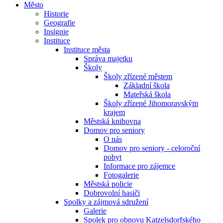
Město
Historie
Geografie
Insignie
Instituce
Instituce města
Správa majetku
Školy
Školy zřízené městem
Základní škola
Mateřská škola
Školy zřízené Jihomoravským
krajem
Městská knihovna
Domov pro seniory
O nás
Domov pro seniory - celoroční
pobyt
Informace pro zájemce
Fotogalerie
Městská policie
Dobrovolní hasiči
Spolky a zájmová sdružení
Galerie
Spolek pro obnovu Katzelsdorfského