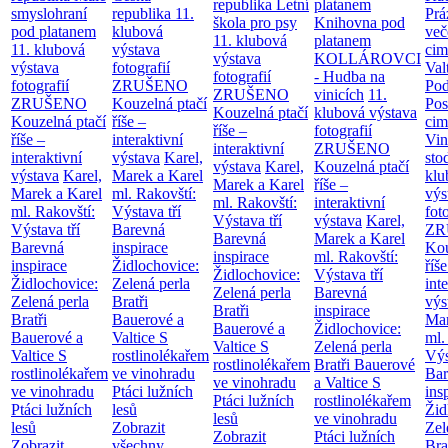
republika
Letní
platanem
smyslohraní
republika
11.
Prá
škola pro psy
Knihovna pod
pod platanem
klubová
več
11. klubová
platanem
11. klubová
výstava
cim
výstava
KOLLÁROVCI
výstava
fotografií
Val
fotografií
- Hudba na
fotografií
ZRUŠENO
Po
ZRUŠENO
vinicích
11.
ZRUŠENO
Kouzelná ptačí
Pos
Kouzelná ptačí
klubová výstava
Kouzelná ptačí
říše –
cim
říše –
fotografií
říše –
interaktivní
Vin
interaktivní
ZRUŠENO
interaktivní
výstava
Karel,
sto
výstava
Karel,
Kouzelná ptačí
výstava
Karel,
Marek a Karel
klu
Marek a Karel
říše –
Marek a Karel
ml. Rakovští:
výs
ml. Rakovští:
interaktivní
ml. Rakovští:
Výstava tří
fot
Výstava tří
výstava
Karel,
Výstava tří
Barevná
ZR
Barevná
Marek a Karel
Barevná
inspirace
Kou
inspirace
ml. Rakovští:
inspirace
Židlochovice:
říše
Židlochovice:
Výstava tří
Židlochovice:
Zelená perla
int
Zelená perla
Barevná
Zelená perla
Bratři
výs
Bratři
inspirace
Bratři
Bauerové a
Mar
Bauerové a
Židlochovice:
Bauerové a
Valtice
S
ml.
Valtice
S
Zelená perla
Valtice
S
rostlinolékařem
Výs
rostlinolékařem
Bratři Bauerové
rostlinolékařem
ve vinohradu
Bar
ve vinohradu
a Valtice
S
ve vinohradu
Ptáci lužních
ins
Ptáci lužních
rostlinolékařem
Ptáci lužních
lesů
Žid
lesů
ve vinohradu
lesů
Zobrazit
Zel
Zobrazit
Ptáci lužních
Zobrazit
všechny
Bra