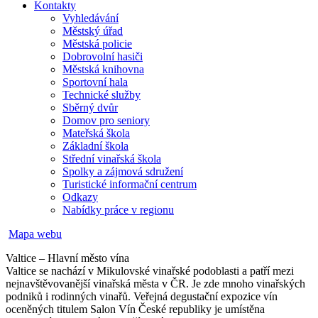
Kontakty
Vyhledávání
Městský úřad
Městská policie
Dobrovolní hasiči
Městská knihovna
Sportovní hala
Technické služby
Sběrný dvůr
Domov pro seniory
Mateřská škola
Základní škola
Střední vinařská škola
Spolky a zájmová sdružení
Turistické informační centrum
Odkazy
Nabídky práce v regionu
Mapa webu
Valtice – Hlavní město vína
Valtice se nachází v Mikulovské vinařské podoblasti a patří mezi
nejnavštěvovanější vinařská města v ČR. Je zde mnoho vinařských
podniků i rodinných vinařů. Veřejná degustační expozice vín
oceněných titulem Salon Vín České republiky je umístěna