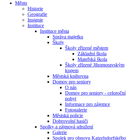
Město
Historie
Geografie
Insignie
Instituce
Instituce města
Správa majetku
Školy
Školy zřízené městem
Základní škola
Mateřská škola
Školy zřízené Jihomoravským
krajem
Městská knihovna
Domov pro seniory
O nás
Domov pro seniory - celoroční
pobyt
Informace pro zájemce
Fotogalerie
Městská policie
Dobrovolní hasiči
Spolky a zájmová sdružení
Galerie
Spolek pro obnovu Katzelsdorfského