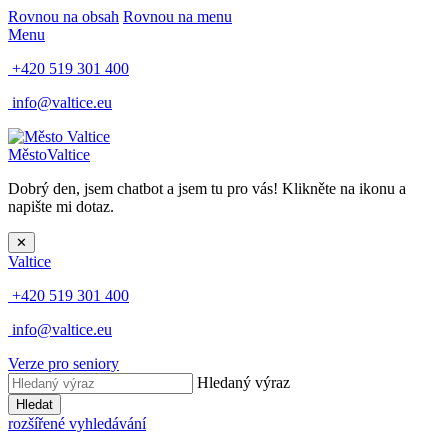
Rovnou na obsah
Rovnou na menu
Menu
+420 519 301 400
info@valtice.eu
Město
Valtice
Dobrý den, jsem chatbot a jsem tu pro vás! Klikněte na ikonu a
napište mi dotaz.
✕
Valtice
+420 519 301 400
info@valtice.eu
Verze pro seniory
Hledaný výraz
Hledat
rozšířené vyhledávání