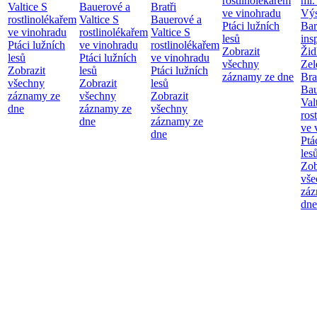
rostlinolékařem
ml.
Valtice
S
Bauerové a
Bratři
ve vinohradu
Výs
rostlinolékařem
Valtice
S
Bauerové a
Ptáci lužních
Bar
ve vinohradu
rostlinolékařem
Valtice
S
lesů
ins
Ptáci lužních
ve vinohradu
rostlinolékařem
Zobrazit
Žid
lesů
Ptáci lužních
ve vinohradu
všechny
Zel
Zobrazit
lesů
Ptáci lužních
záznamy ze dne
Bra
všechny
Zobrazit
lesů
Bau
záznamy ze
všechny
Zobrazit
Val
dne
záznamy ze
všechny
ros
dne
záznamy ze
ve 
dne
Ptá
les
Zob
vše
záz
dne