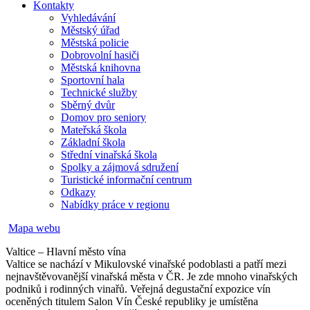
Kontakty
Vyhledávání
Městský úřad
Městská policie
Dobrovolní hasiči
Městská knihovna
Sportovní hala
Technické služby
Sběrný dvůr
Domov pro seniory
Mateřská škola
Základní škola
Střední vinařská škola
Spolky a zájmová sdružení
Turistické informační centrum
Odkazy
Nabídky práce v regionu
Mapa webu
Valtice – Hlavní město vína
Valtice se nachází v Mikulovské vinařské podoblasti a patří mezi
nejnavštěvovanější vinařská města v ČR. Je zde mnoho vinařských
podniků i rodinných vinařů. Veřejná degustační expozice vín
oceněných titulem Salon Vín České republiky je umístěna