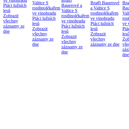
ve vinohradu
Bratři
Valtice
S
Bratři Bauerové
Bra
Ptáci lužních
Bauerové a
rostlinolékařem
a Valtice
S
Bau
lesů
Valtice
S
ve vinohradu
rostlinolékařem
Val
Zobrazit
rostlinolékařem
Ptáci lužních
ve vinohradu
ros
všechny
ve vinohradu
lesů
Ptáci lužních
ve 
záznamy ze
Ptáci lužních
Zobrazit
lesů
Ptá
dne
lesů
všechny
Zobrazit
les
Zobrazit
záznamy ze
všechny
Zob
všechny
dne
záznamy ze dne
vše
záznamy ze
záz
dne
dne