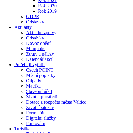
Rok 2021
Rok 2020
Rok 2019
GDPR
Odstávky
Aktuality
Aktuální zprávy
Odstávky
Dovoz obědů
Munipolis
Ztráty a nálezy
Kalendář akcí
Potřebuji vyřídit
Czech POINT
Místní poplatky
Odpady
Matrika
Stavební úřad
Životní prostředí
Dotace z rozpočtu města Valtice
Životní situace
Formuláře
Digitální služby
Parkování
Turistika