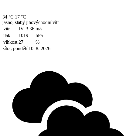
34 °C
17 °C
jasno, slabý jihovýchodní vítr
vítr
JV, 3.36
m/s
tlak
1019
hPa
vlhkost
27
%
zítra, pondělí 10. 8. 2026