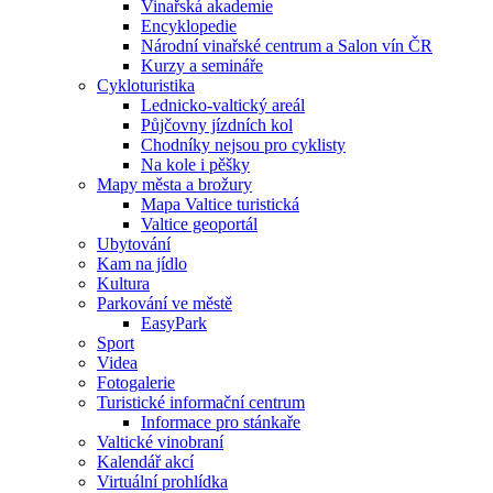
Vinařská akademie
Encyklopedie
Národní vinařské centrum a Salon vín ČR
Kurzy a semináře
Cykloturistika
Lednicko-valtický areál
Půjčovny jízdních kol
Chodníky nejsou pro cyklisty
Na kole i pěšky
Mapy města a brožury
Mapa Valtice turistická
Valtice geoportál
Ubytování
Kam na jídlo
Kultura
Parkování ve městě
EasyPark
Sport
Videa
Fotogalerie
Turistické informační centrum
Informace pro stánkaře
Valtické vinobraní
Kalendář akcí
Virtuální prohlídka