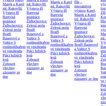
Marek a Karel
říše –
Marek a Karel
ml. Rakovští:
výs
ml. Rakovští:
interaktivní
ml. Rakovští:
Výstava tří
fot
Výstava tří
výstava
Karel,
Výstava tří
Barevná
ZR
Barevná
Marek a Karel
Barevná
inspirace
Kou
inspirace
ml. Rakovští:
inspirace
Židlochovice:
říše
Židlochovice:
Výstava tří
Židlochovice:
Zelená perla
int
Zelená perla
Barevná
Zelená perla
Bratři
výs
Bratři
inspirace
Bratři
Bauerové a
Mar
Bauerové a
Židlochovice:
Bauerové a
Valtice
S
ml.
Valtice
S
Zelená perla
Valtice
S
rostlinolékařem
Výs
rostlinolékařem
Bratři Bauerové
rostlinolékařem
ve vinohradu
Bar
ve vinohradu
a Valtice
S
ve vinohradu
Ptáci lužních
ins
Ptáci lužních
rostlinolékařem
Ptáci lužních
lesů
Žid
lesů
ve vinohradu
lesů
Zobrazit
Zel
Zobrazit
Ptáci lužních
Zobrazit
všechny
Bra
všechny
lesů
všechny
záznamy ze
Bau
záznamy ze
Zobrazit
záznamy ze
dne
Val
dne
všechny
dne
ros
záznamy ze dne
ve 
Ptá
les
Zob
vše
záz