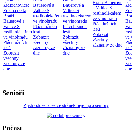
Bratři Bauerové
Židlochovice:
Bauerové a
Bauerové a
Žid
a Valtice
S
Zelená perla
Valtice
S
Valtice
S
Zel
rostlinolékařem
Bratři
rostlinolékařem
rostlinolékařem
Bra
ve vinohradu
Bauerové a
ve vinohradu
ve vinohradu
Bau
Ptáci lužních
Valtice
S
Ptáci lužních
Ptáci lužních
Val
lesů
rostlinolékařem
lesů
lesů
ros
Zobrazit
ve vinohradu
Zobrazit
Zobrazit
ve 
všechny
Ptáci lužních
všechny
všechny
Ptá
záznamy ze dne
lesů
záznamy ze
záznamy ze
les
Zobrazit
dne
dne
Zob
všechny
vše
záznamy ze
záz
dne
dne
Senioři
Zjednodušená verze stránek nejen pro seniory
Počasí