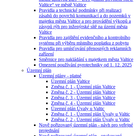
Valtice“ ve městě Valtice
Pravidla a technické podmínky při realizaci
zásahů do povrchů komunikací a do pozemků v
majetku města Valtice a pro provádění výkopů a
zásypů rýh pro inženýrské sítě na území města
Valtice
Pravidla pro zajištění evidenčního a kontrolního
systému při výběru místního poplatku z pobytu
Pravidla pro umísťování přenosných reklamních
zařízení
Směrnice pro nakládání s majetkem města Valtice
Omezení používání pyrotechniky od 1. 12. 2025
Územní plán
Územní plány - platné
Územní plán Valtice
Změna č. 1 - Územní plán Valtice
Změna č. 2 - Územní plán Valtice
Změna č. 3 - Územní plán Valtice
Změna č. 4 - Územní plán Valtice
Územní plán Úvaly u Valtic
Změna č. 1 - Územní plán Úvaly u Valtic
Změna č. 2 - Územní plán Úvaly u Valtic
Nově pořizovaný územní plán - návh pro veřejné
projednání
Nově pořizovaný územní plán - opakované