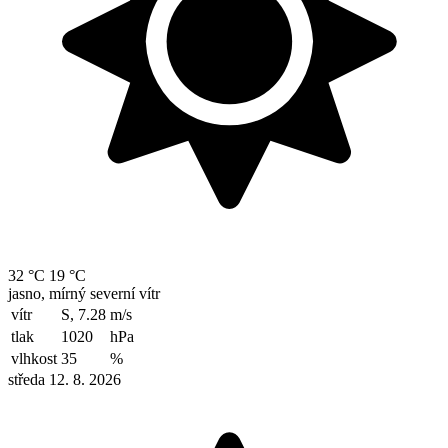
32 °C
19 °C
jasno, mírný severní vítr
vítr
S, 7.28
m/s
tlak
1020
hPa
vlhkost
35
%
středa 12. 8. 2026