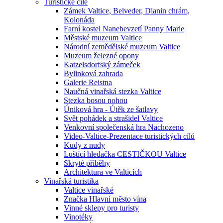
Turistické cíle
Zámek Valtice, Belveder, Dianin chrám,
Kolonáda
Farní kostel Nanebevzetí Panny Marie
Městské muzeum Valtice
Národní zemědělské muzeum Valtice
Muzeum železné opony
Katzelsdorfský zámeček
Bylinková zahrada
Galerie Reistna
Naučná vinařská stezka Valtice
Stezka bosou nohou
Úniková hra - Útěk ze šatlavy
Svět pohádek a strašidel Valtice
Venkovní společenská hra Nachozeno
Video-Valtice-Prezentace turistických cílů
Kudy z nudy
Luštící hledačka CESTIČKOU Valtice
Skryté příběhy
Architektura ve Valticích
Vinařská turistika
Valtice vinařské
Značka Hlavní město vína
Vinné sklepy pro turisty
Vinotéky