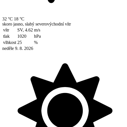
32 °C
18 °C
skoro jasno, slabý severovýchodní vítr
vítr
SV, 4.62
m/s
tlak
1020
hPa
vlhkost
25
%
neděle 9. 8. 2026