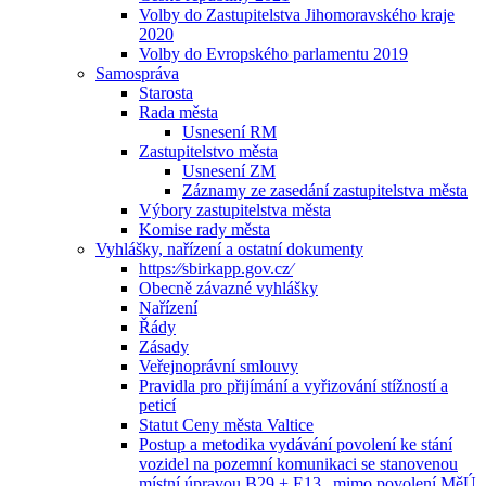
Volby do Zastupitelstva Jihomoravského kraje
2020
Volby do Evropského parlamentu 2019
Samospráva
Starosta
Rada města
Usnesení RM
Zastupitelstvo města
Usnesení ZM
Záznamy ze zasedání zastupitelstva města
Výbory zastupitelstva města
Komise rady města
Vyhlášky, nařízení a ostatní dokumenty
https:⁄⁄sbirkapp.gov.cz⁄
Obecně závazné vyhlášky
Nařízení
Řády
Zásady
Veřejnoprávní smlouvy
Pravidla pro přijímání a vyřizování stížností a
peticí
Statut Ceny města Valtice
Postup a metodika vydávání povolení ke stání
vozidel na pozemní komunikaci se stanovenou
místní úpravou B29 + E13 „mimo povolení MěÚ