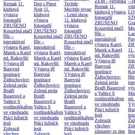
ZEM - Veronika
– H
Remak
11.
Den s Pinot
Techtle
Remak
11.
vin
klubová
Noir
11.
Mechtle revue
klubová výstava
LO
výstava
klubová
- Letní show
fotografií
ST
fotografií
výstava
11. klubová
ZRUŠENO
Gr
ZRUŠENO
fotografií
výstava
Kouzelná ptačí
Mor
Kouzelná ptačí
ZRUŠENO
fotografií
říše –
Lad
říše –
Kouzelná ptačí
ZRUŠENO
interaktivní
Pav
interaktivní
říše –
Kouzelná ptačí
výstava
Karel,
ZR
výstava
Karel,
interaktivní
říše –
Marek a Karel
11.
Marek a Karel
výstava
Karel,
interaktivní
ml. Rakovští:
výs
ml. Rakovští:
Marek a Karel
výstava
Karel,
Výstava tří
fot
Výstava tří
ml. Rakovští:
Marek a Karel
Barevná
ZR
Barevná
Výstava tří
ml. Rakovští:
inspirace
Kou
inspirace
Barevná
Výstava tří
Židlochovice:
říše
Židlochovice:
inspirace
Barevná
Zelená perla
int
Zelená perla
Židlochovice:
inspirace
Bratři Bauerové
výs
Bratři
Zelená perla
Židlochovice:
a Valtice
S
Mar
Bauerové a
Bratři
Zelená perla
rostlinolékařem
ml.
Valtice
S
Bauerové a
Bratři
ve vinohradu
Výs
rostlinolékařem
Valtice
S
Bauerové a
Ptáci lužních
Bar
ve vinohradu
rostlinolékařem
Valtice
S
lesů
ins
Ptáci lužních
ve vinohradu
rostlinolékařem
Zobrazit
Žid
lesů
Ptáci lužních
ve vinohradu
všechny
Zel
Zobrazit
lesů
Ptáci lužních
záznamy ze dne
Bra
všechny
Zobrazit
lesů