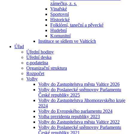
zámečku, z. s.
Vinařské
Sportovní
Historické
Folklórní, taneční a pěvecké
Hudební
Komunitní
Instituce se sídlem ve Valticích
Úřad
Úřední hodiny
Úřední deska
e-podatelna
Organizační struktura
Rozpočet
Volby
Volby do Zastupitelstva města Valtice 2026
Volby do Poslanecké sněmovny Parlamentu
České republiky 2025
Volby do Zastupitelstva Jihomoravského kraje
2024
Volby do Evropského parlamentu 2024
Volba prezidenta republiky 2023
Volby do Zastupitelstva města Valtice 2022
Volby do Poslanecké sněmovny Parlamentu
České republiky 2021