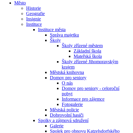
Město
Historie
Geografie
Insignie
Instituce
Instituce města
Správa majetku
Školy
Školy zřízené městem
Základní škola
Mateřská škola
Školy zřízené Jihomoravským
krajem
Městská knihovna
Domov pro seniory
O nás
Domov pro seniory - celoroční
pobyt
Informace pro zájemce
Fotogalerie
Městská policie
Dobrovolní hasiči
Spolky a zájmová sdružení
Galerie
Spolek pro obnovu Katzelsdorfského