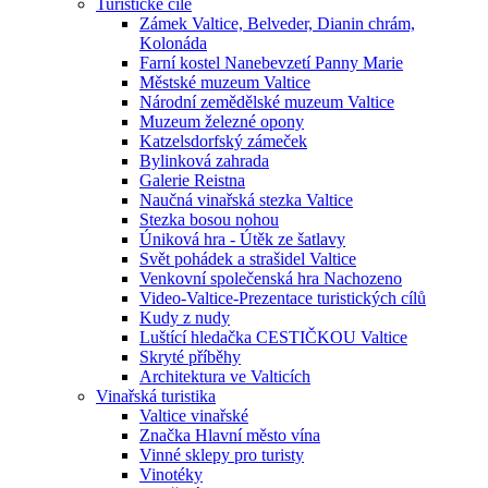
Turistické cíle
Zámek Valtice, Belveder, Dianin chrám,
Kolonáda
Farní kostel Nanebevzetí Panny Marie
Městské muzeum Valtice
Národní zemědělské muzeum Valtice
Muzeum železné opony
Katzelsdorfský zámeček
Bylinková zahrada
Galerie Reistna
Naučná vinařská stezka Valtice
Stezka bosou nohou
Úniková hra - Útěk ze šatlavy
Svět pohádek a strašidel Valtice
Venkovní společenská hra Nachozeno
Video-Valtice-Prezentace turistických cílů
Kudy z nudy
Luštící hledačka CESTIČKOU Valtice
Skryté příběhy
Architektura ve Valticích
Vinařská turistika
Valtice vinařské
Značka Hlavní město vína
Vinné sklepy pro turisty
Vinotéky