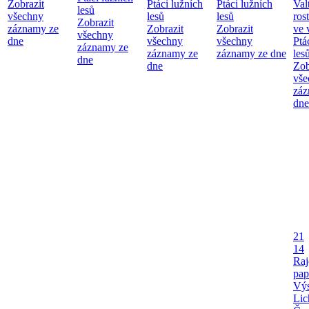
Zobrazit
Ptáci lužních
Ptáci lužních
Val
lesů
všechny
lesů
lesů
ros
Zobrazit
záznamy ze
Zobrazit
Zobrazit
ve 
všechny
dne
všechny
všechny
Ptá
záznamy ze
záznamy ze
záznamy ze dne
les
dne
dne
Zob
vše
záz
dne
21
14
Raj
pap
Výs
Lic