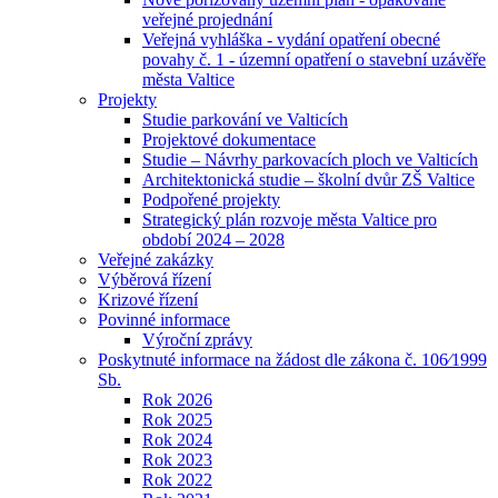
veřejné projednání
Veřejná vyhláška - vydání opatření obecné
povahy č. 1 - územní opatření o stavební uzávěře
města Valtice
Projekty
Studie parkování ve Valticích
Projektové dokumentace
Studie – Návrhy parkovacích ploch ve Valticích
Architektonická studie – školní dvůr ZŠ Valtice
Podpořené projekty
Strategický plán rozvoje města Valtice pro
období 2024 – 2028
Veřejné zakázky
Výběrová řízení
Krizové řízení
Povinné informace
Výroční zprávy
Poskytnuté informace na žádost dle zákona č. 106⁄1999
Sb.
Rok 2026
Rok 2025
Rok 2024
Rok 2023
Rok 2022