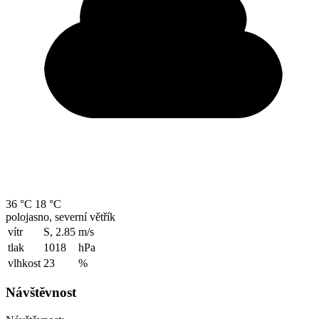
36 °C
18 °C
polojasno, severní větřík
vítr
S, 2.85
m/s
tlak
1018
hPa
vlhkost
23
%
Návštěvnost