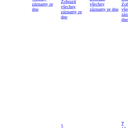
Zobrazit
záznamy ze
všechny
Zob
všechny
dne
záznamy ze dne
vše
záznamy ze
záz
dne
dne
7
5