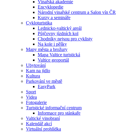
Vinařská akademie
Encyklopedie
Národní vinařské centrum a Salon vín ČR
Kurzy a semináře
Cykloturistika
Lednicko-valtický areál
Půjčovny jízdních kol
Chodníky nejsou pro cyklisty
Na kole i pěšky
Mapy města a brožury
Mapa Valtice turistická
Valtice geoportál
Ubytování
Kam na jídlo
Kultura
Parkování ve městě
EasyPark
Sport
Videa
Fotogalerie
Turistické informační centrum
Informace pro stánkaře
Valtické vinobraní
Kalendář akcí
Virtuální prohlídka