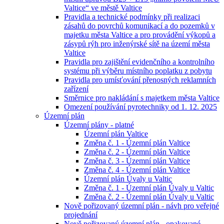
Valtice“ ve městě Valtice
Pravidla a technické podmínky při realizaci
zásahů do povrchů komunikací a do pozemků v
majetku města Valtice a pro provádění výkopů a
zásypů rýh pro inženýrské sítě na území města
Valtice
Pravidla pro zajištění evidenčního a kontrolního
systému při výběru místního poplatku z pobytu
Pravidla pro umísťování přenosných reklamních
zařízení
Směrnice pro nakládání s majetkem města Valtice
Omezení používání pyrotechniky od 1. 12. 2025
Územní plán
Územní plány - platné
Územní plán Valtice
Změna č. 1 - Územní plán Valtice
Změna č. 2 - Územní plán Valtice
Změna č. 3 - Územní plán Valtice
Změna č. 4 - Územní plán Valtice
Územní plán Úvaly u Valtic
Změna č. 1 - Územní plán Úvaly u Valtic
Změna č. 2 - Územní plán Úvaly u Valtic
Nově pořizovaný územní plán - návh pro veřejné
projednání
Nově pořizovaný územní plán - opakované