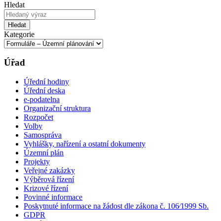
Hledat
Hledat
Kategorie
Úřad
Úřední hodiny
Úřední deska
e-podatelna
Organizační struktura
Rozpočet
Volby
Samospráva
Vyhlášky, nařízení a ostatní dokumenty
Územní plán
Projekty
Veřejné zakázky
Výběrová řízení
Krizové řízení
Povinné informace
Poskytnuté informace na žádost dle zákona č. 106⁄1999 Sb.
GDPR