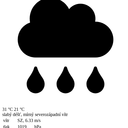
31 °C
21 °C
slabý déšť, mírný severozápadní vítr
vítr
SZ, 6.33
m/s
tlak
1019
hPa