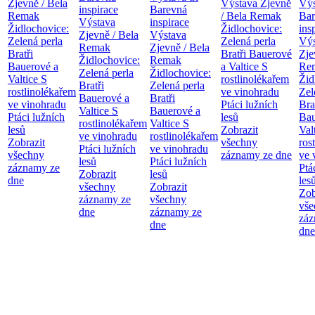
Zjevně / Bela
Výstava Zjevně
Výs
inspirace
Barevná
Remak
/ Bela Remak
Bar
Výstava
inspirace
Židlochovice:
Židlochovice:
ins
Zjevně / Bela
Výstava
Zelená perla
Zelená perla
Výs
Remak
Zjevně / Bela
Bratři
Bratři Bauerové
Zje
Židlochovice:
Remak
Bauerové a
a Valtice
S
Re
Zelená perla
Židlochovice:
Valtice
S
rostlinolékařem
Žid
Bratři
Zelená perla
rostlinolékařem
ve vinohradu
Zel
Bauerové a
Bratři
ve vinohradu
Ptáci lužních
Bra
Valtice
S
Bauerové a
Ptáci lužních
lesů
Bau
rostlinolékařem
Valtice
S
lesů
Zobrazit
Val
ve vinohradu
rostlinolékařem
Zobrazit
všechny
ros
Ptáci lužních
ve vinohradu
všechny
záznamy ze dne
ve 
lesů
Ptáci lužních
záznamy ze
Ptá
Zobrazit
lesů
dne
les
všechny
Zobrazit
Zob
záznamy ze
všechny
vše
dne
záznamy ze
záz
dne
dne