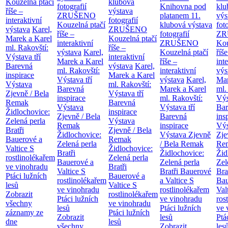
Kouzelná ptačí
klubová
fotografií
Knihovna pod
klu
říše –
výstava
ZRUŠENO
platanem
11.
výs
interaktivní
fotografií
Kouzelná ptačí
klubová výstava
fot
výstava
Karel,
ZRUŠENO
říše –
fotografií
ZR
Marek a Karel
Kouzelná ptačí
interaktivní
ZRUŠENO
Kou
ml. Rakovští:
říše –
výstava
Karel,
Kouzelná ptačí
říše
Výstava tří
interaktivní
Marek a Karel
říše –
int
Barevná
výstava
Karel,
ml. Rakovští:
interaktivní
výs
inspirace
Marek a Karel
Výstava tří
výstava
Karel,
Mar
Výstava
ml. Rakovští:
Barevná
Marek a Karel
ml.
Zjevně / Bela
Výstava tří
inspirace
ml. Rakovští:
Výs
Remak
Barevná
Výstava
Výstava tří
Bar
Židlochovice:
inspirace
Zjevně / Bela
Barevná
ins
Zelená perla
Výstava
Remak
inspirace
Výs
Bratři
Zjevně / Bela
Židlochovice:
Výstava Zjevně
Zje
Bauerové a
Remak
Zelená perla
/ Bela Remak
Re
Valtice
S
Židlochovice:
Bratři
Židlochovice:
Žid
rostlinolékařem
Zelená perla
Bauerové a
Zelená perla
Zel
ve vinohradu
Bratři
Valtice
S
Bratři Bauerové
Bra
Ptáci lužních
Bauerové a
rostlinolékařem
a Valtice
S
Bau
lesů
Valtice
S
ve vinohradu
rostlinolékařem
Val
Zobrazit
rostlinolékařem
Ptáci lužních
ve vinohradu
ros
všechny
ve vinohradu
lesů
Ptáci lužních
ve 
záznamy ze
Ptáci lužních
Zobrazit
lesů
Ptá
dne
lesů
všechny
Zobrazit
les