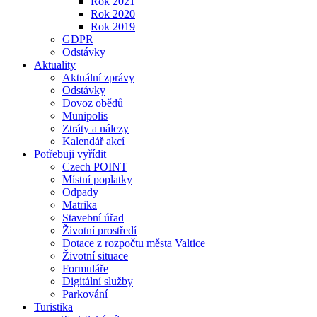
Rok 2021
Rok 2020
Rok 2019
GDPR
Odstávky
Aktuality
Aktuální zprávy
Odstávky
Dovoz obědů
Munipolis
Ztráty a nálezy
Kalendář akcí
Potřebuji vyřídit
Czech POINT
Místní poplatky
Odpady
Matrika
Stavební úřad
Životní prostředí
Dotace z rozpočtu města Valtice
Životní situace
Formuláře
Digitální služby
Parkování
Turistika