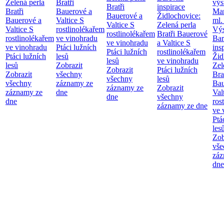
Zelená perla
Bratři
výs
Bratři
inspirace
Bratři
Bauerové a
Mar
Bauerové a
Židlochovice:
Bauerové a
Valtice
S
ml.
Valtice
S
Zelená perla
Valtice
S
rostlinolékařem
Výs
rostlinolékařem
Bratři Bauerové
rostlinolékařem
ve vinohradu
Bar
ve vinohradu
a Valtice
S
ve vinohradu
Ptáci lužních
ins
Ptáci lužních
rostlinolékařem
Ptáci lužních
lesů
Žid
lesů
ve vinohradu
lesů
Zobrazit
Zel
Zobrazit
Ptáci lužních
Zobrazit
všechny
Bra
všechny
lesů
všechny
záznamy ze
Bau
záznamy ze
Zobrazit
záznamy ze
dne
Val
dne
všechny
dne
ros
záznamy ze dne
ve 
Ptá
les
Zob
vše
záz
dne