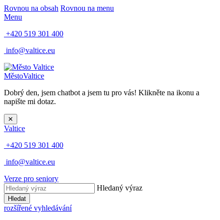
Rovnou na obsah
Rovnou na menu
Menu
+420 519 301 400
info@valtice.eu
Město
Valtice
Dobrý den, jsem chatbot a jsem tu pro vás! Klikněte na ikonu a
napište mi dotaz.
✕
Valtice
+420 519 301 400
info@valtice.eu
Verze pro seniory
Hledaný výraz
Hledat
rozšířené vyhledávání