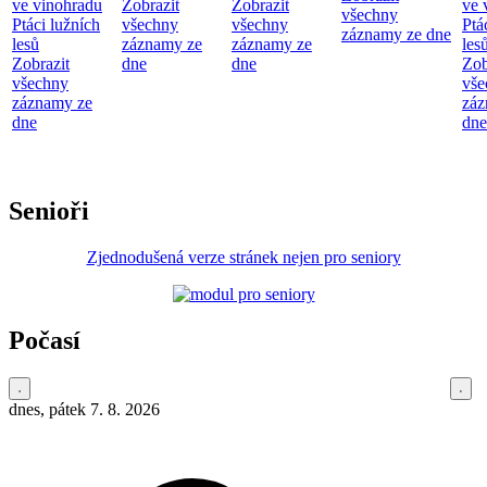
ve vinohradu
Zobrazit
Zobrazit
ve 
všechny
Ptáci lužních
všechny
všechny
Ptá
záznamy ze dne
lesů
záznamy ze
záznamy ze
les
Zobrazit
dne
dne
Zob
všechny
vše
záznamy ze
záz
dne
dne
Senioři
Zjednodušená verze stránek nejen pro seniory
Počasí
dnes, pátek 7. 8. 2026