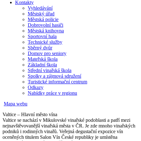
Kontakty
Vyhledávání
Městský úřad
Městská policie
Dobrovolní hasiči
Městská knihovna
Sportovní hala
Technické služby
Sběrný dvůr
Domov pro seniory
Mateřská škola
Základní škola
Střední vinařská škola
Spolky a zájmová sdružení
Turistické informační centrum
Odkazy
Nabídky práce v regionu
Mapa webu
Valtice – Hlavní město vína
Valtice se nachází v Mikulovské vinařské podoblasti a patří mezi
nejnavštěvovanější vinařská města v ČR. Je zde mnoho vinařských
podniků i rodinných vinařů. Veřejná degustační expozice vín
oceněných titulem Salon Vín České republiky je umístěna