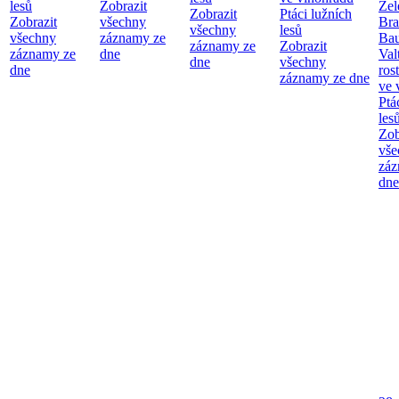
lesů
Zobrazit
Zel
Zobrazit
Ptáci lužních
Zobrazit
všechny
Bra
všechny
lesů
všechny
záznamy ze
Bau
záznamy ze
Zobrazit
záznamy ze
dne
Val
dne
všechny
dne
ros
záznamy ze dne
ve 
Ptá
les
Zob
vše
záz
dne