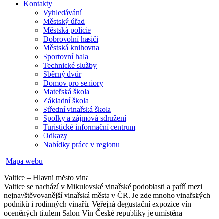
Kontakty
Vyhledávání
Městský úřad
Městská policie
Dobrovolní hasiči
Městská knihovna
Sportovní hala
Technické služby
Sběrný dvůr
Domov pro seniory
Mateřská škola
Základní škola
Střední vinařská škola
Spolky a zájmová sdružení
Turistické informační centrum
Odkazy
Nabídky práce v regionu
Mapa webu
Valtice – Hlavní město vína
Valtice se nachází v Mikulovské vinařské podoblasti a patří mezi
nejnavštěvovanější vinařská města v ČR. Je zde mnoho vinařských
podniků i rodinných vinařů. Veřejná degustační expozice vín
oceněných titulem Salon Vín České republiky je umístěna