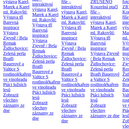
výstava
Karel,
říše –
ZRUŠENO
fot
interaktivní
Marek a Karel
interaktivní
Kouzelná ptačí
ZR
výstava
Karel,
ml. Rakovští:
výstava
Karel,
říše –
Kou
Marek a Karel
Výstava tří
Marek a Karel
interaktivní
říše
ml. Rakovští:
Barevná
ml. Rakovští:
výstava
Karel,
int
Výstava tří
inspirace
Výstava tří
Marek a Karel
výs
Barevná
Výstava
Barevná
ml. Rakovští:
Mar
inspirace
Zjevně / Bela
inspirace
Výstava tří
ml.
Výstava
Remak
Výstava
Barevná
Výs
Zjevně / Bela
Židlochovice:
Zjevně / Bela
inspirace
Bar
Remak
Zelená perla
Remak
Výstava Zjevně
ins
Židlochovice:
Bratři
Židlochovice:
/ Bela Remak
Výs
Zelená perla
Bauerové a
Zelená perla
Židlochovice:
Zje
Bratři
Valtice
S
Bratři
Zelená perla
Re
Bauerové a
rostlinolékařem
Bauerové a
Bratři Bauerové
Žid
Valtice
S
ve vinohradu
Valtice
S
a Valtice
S
Zel
rostlinolékařem
Ptáci lužních
rostlinolékařem
rostlinolékařem
Bra
ve vinohradu
lesů
ve vinohradu
ve vinohradu
Bau
Ptáci lužních
Zobrazit
Ptáci lužních
Ptáci lužních
Val
lesů
všechny
lesů
lesů
ros
Zobrazit
záznamy ze
Zobrazit
Zobrazit
ve 
všechny
dne
všechny
všechny
Ptá
záznamy ze
záznamy ze
záznamy ze dne
les
dne
dne
Zob
vše