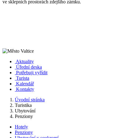
ve sklepních prostorách zdejšího zámku.
Aktuality
Úřední deska
Potřebuji vyřídit
Turista
Kalendář
Kontakty
Úvodní stránka
Turistika
Ubytování
Penziony
Hotely
Penziony
Ubytování v soukromí