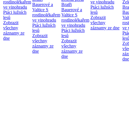
rostlinolékařem
ve vinohradu
Zel
Bauerové a
Bratři
ve vinohradu
Ptáci lužních
Bra
Valtice
S
Bauerové a
Ptáci lužních
lesů
Bau
rostlinolékařem
Valtice
S
lesů
Zobrazit
Val
ve vinohradu
rostlinolékařem
Zobrazit
všechny
ros
Ptáci lužních
ve vinohradu
všechny
záznamy ze dne
ve 
lesů
Ptáci lužních
záznamy ze
Ptá
Zobrazit
lesů
dne
les
všechny
Zobrazit
Zob
záznamy ze
všechny
vše
dne
záznamy ze
záz
dne
dne