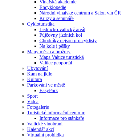
Vinařská akademie
Encyklopedie
Národní vinařské centrum a Salon vín ČR
Kurzy a semináře
Cykloturistika
Lednicko-valtický areál
Půjčovny jízdních kol
Chodníky nejsou pro cyklisty
Na kole i pěšky
Mapy města a brožury
Mapa Valtice turistická
Valtice geoportál
Ubytování
Kam na jídlo
Kultura
Parkování ve městě
EasyPark
Sport
Videa
Fotogalerie
Turistické informační centrum
Informace pro stánkaře
Valtické vinobraní
Kalendář akcí
Virtuální prohlídka