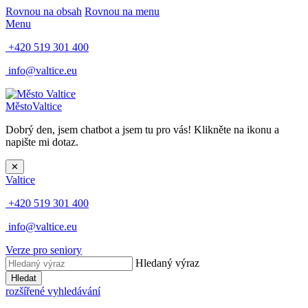
Rovnou na obsah
Rovnou na menu
Menu
+420 519 301 400
info@valtice.eu
Město
Valtice
Dobrý den, jsem chatbot a jsem tu pro vás! Klikněte na ikonu a
napište mi dotaz.
✕
Valtice
+420 519 301 400
info@valtice.eu
Verze pro seniory
Hledaný výraz
Hledat
rozšířené vyhledávání