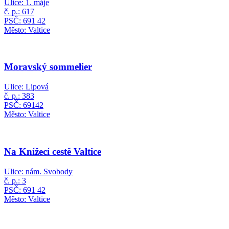
Ulice: 1. máje
č. p.: 617
PSČ: 691 42
Město: Valtice
Moravský sommelier
Ulice: Lipová
č. p.: 383
PSČ: 69142
Město: Valtice
Na Knížecí cestě Valtice
Ulice: nám. Svobody
č. p.: 3
PSČ: 691 42
Město: Valtice