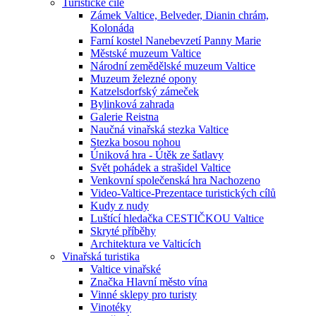
Turistické cíle
Zámek Valtice, Belveder, Dianin chrám,
Kolonáda
Farní kostel Nanebevzetí Panny Marie
Městské muzeum Valtice
Národní zemědělské muzeum Valtice
Muzeum železné opony
Katzelsdorfský zámeček
Bylinková zahrada
Galerie Reistna
Naučná vinařská stezka Valtice
Stezka bosou nohou
Úniková hra - Útěk ze šatlavy
Svět pohádek a strašidel Valtice
Venkovní společenská hra Nachozeno
Video-Valtice-Prezentace turistických cílů
Kudy z nudy
Luštící hledačka CESTIČKOU Valtice
Skryté příběhy
Architektura ve Valticích
Vinařská turistika
Valtice vinařské
Značka Hlavní město vína
Vinné sklepy pro turisty
Vinotéky