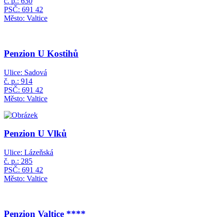
č. p.: 630
PSČ: 691 42
Město: Valtice
Penzion U Kostihů
Ulice: Sadová
č. p.: 914
PSČ: 691 42
Město: Valtice
Penzion U Vlků
Ulice: Lázeňská
č. p.: 285
PSČ: 691 42
Město: Valtice
Penzion Valtice ****