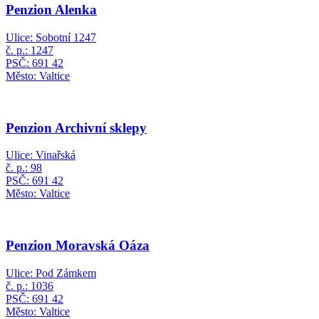
Penzion Alenka
Ulice: Sobotní 1247
č. p.: 1247
PSČ: 691 42
Město: Valtice
Penzion Archivní sklepy
Ulice: Vinařská
č. p.: 98
PSČ: 691 42
Město: Valtice
Penzion Moravská Oáza
Ulice: Pod Zámkem
č. p.: 1036
PSČ: 691 42
Město: Valtice