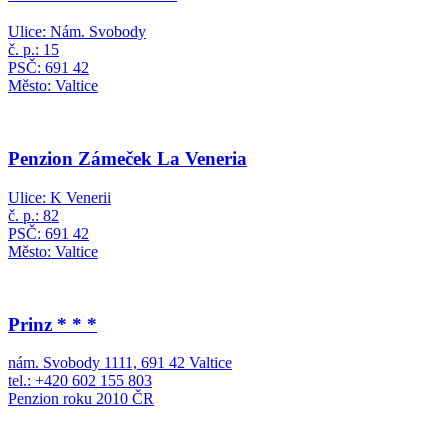
Ulice: Nám. Svobody
č. p.: 15
PSČ: 691 42
Město: Valtice
Penzion Zámeček La Veneria
Ulice: K Venerii
č. p.: 82
PSČ: 691 42
Město: Valtice
Prinz * * *
nám. Svobody 1111, 691 42 Valtice
tel.: +420 602 155 803
Penzion roku 2010 ČR