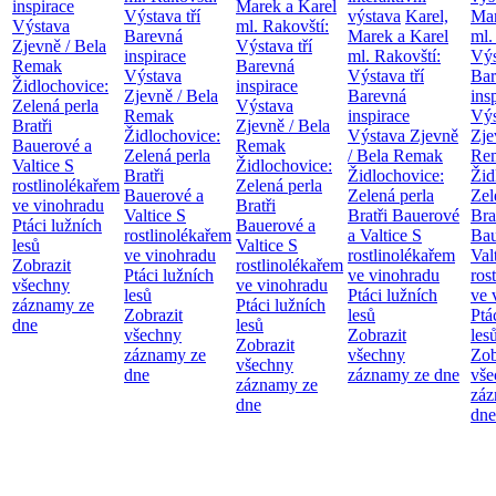
inspirace
Marek a Karel
Výstava tří
výstava
Karel,
Mar
Výstava
ml. Rakovští:
Barevná
Marek a Karel
ml.
Zjevně / Bela
Výstava tří
inspirace
ml. Rakovští:
Výs
Remak
Barevná
Výstava
Výstava tří
Bar
Židlochovice:
inspirace
Zjevně / Bela
Barevná
ins
Zelená perla
Výstava
Remak
inspirace
Výs
Bratři
Zjevně / Bela
Židlochovice:
Výstava Zjevně
Zje
Bauerové a
Remak
Zelená perla
/ Bela Remak
Re
Valtice
S
Židlochovice:
Bratři
Židlochovice:
Žid
rostlinolékařem
Zelená perla
Bauerové a
Zelená perla
Zel
ve vinohradu
Bratři
Valtice
S
Bratři Bauerové
Bra
Ptáci lužních
Bauerové a
rostlinolékařem
a Valtice
S
Bau
lesů
Valtice
S
ve vinohradu
rostlinolékařem
Val
Zobrazit
rostlinolékařem
Ptáci lužních
ve vinohradu
ros
všechny
ve vinohradu
lesů
Ptáci lužních
ve 
záznamy ze
Ptáci lužních
Zobrazit
lesů
Ptá
dne
lesů
všechny
Zobrazit
les
Zobrazit
záznamy ze
všechny
Zob
všechny
dne
záznamy ze dne
vše
záznamy ze
záz
dne
dne