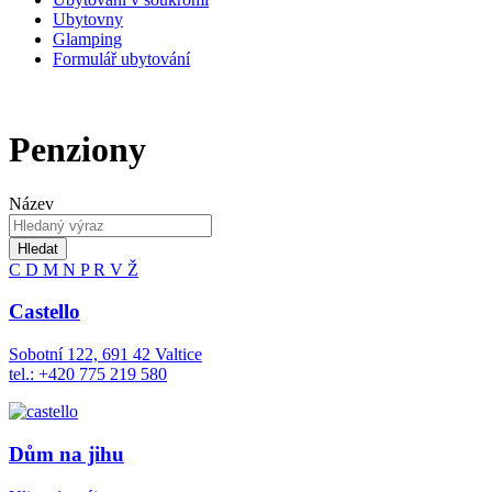
Ubytovny
Glamping
Formulář ubytování
Penziony
Název
Hledat
C
D
M
N
P
R
V
Ž
Castello
Sobotní 122, 691 42 Valtice
tel.: +420 775 219 580
Dům na jihu