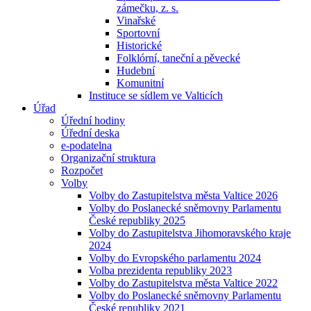
zámečku, z. s.
Vinařské
Sportovní
Historické
Folklórní, taneční a pěvecké
Hudební
Komunitní
Instituce se sídlem ve Valticích
Úřad
Úřední hodiny
Úřední deska
e-podatelna
Organizační struktura
Rozpočet
Volby
Volby do Zastupitelstva města Valtice 2026
Volby do Poslanecké sněmovny Parlamentu
České republiky 2025
Volby do Zastupitelstva Jihomoravského kraje
2024
Volby do Evropského parlamentu 2024
Volba prezidenta republiky 2023
Volby do Zastupitelstva města Valtice 2022
Volby do Poslanecké sněmovny Parlamentu
České republiky 2021