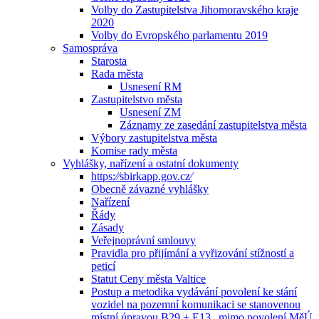
Volby do Zastupitelstva Jihomoravského kraje
2020
Volby do Evropského parlamentu 2019
Samospráva
Starosta
Rada města
Usnesení RM
Zastupitelstvo města
Usnesení ZM
Záznamy ze zasedání zastupitelstva města
Výbory zastupitelstva města
Komise rady města
Vyhlášky, nařízení a ostatní dokumenty
https:⁄⁄sbirkapp.gov.cz⁄
Obecně závazné vyhlášky
Nařízení
Řády
Zásady
Veřejnoprávní smlouvy
Pravidla pro přijímání a vyřizování stížností a
peticí
Statut Ceny města Valtice
Postup a metodika vydávání povolení ke stání
vozidel na pozemní komunikaci se stanovenou
místní úpravou B29 + E13 „mimo povolení MěÚ