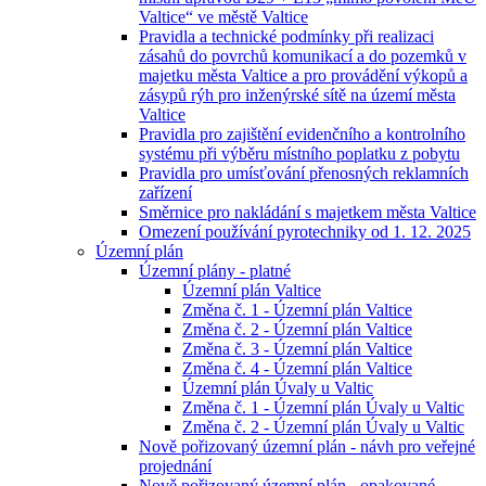
Valtice“ ve městě Valtice
Pravidla a technické podmínky při realizaci
zásahů do povrchů komunikací a do pozemků v
majetku města Valtice a pro provádění výkopů a
zásypů rýh pro inženýrské sítě na území města
Valtice
Pravidla pro zajištění evidenčního a kontrolního
systému při výběru místního poplatku z pobytu
Pravidla pro umísťování přenosných reklamních
zařízení
Směrnice pro nakládání s majetkem města Valtice
Omezení používání pyrotechniky od 1. 12. 2025
Územní plán
Územní plány - platné
Územní plán Valtice
Změna č. 1 - Územní plán Valtice
Změna č. 2 - Územní plán Valtice
Změna č. 3 - Územní plán Valtice
Změna č. 4 - Územní plán Valtice
Územní plán Úvaly u Valtic
Změna č. 1 - Územní plán Úvaly u Valtic
Změna č. 2 - Územní plán Úvaly u Valtic
Nově pořizovaný územní plán - návh pro veřejné
projednání
Nově pořizovaný územní plán - opakované