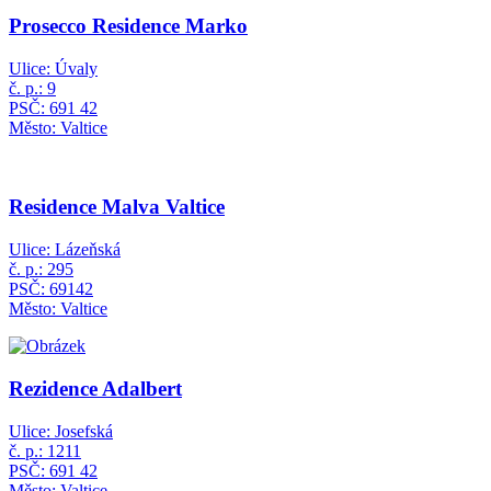
Prosecco Residence Marko
Ulice: Úvaly
č. p.: 9
PSČ: 691 42
Město: Valtice
Residence Malva Valtice
Ulice: Lázeňská
č. p.: 295
PSČ: 69142
Město: Valtice
Rezidence Adalbert
Ulice: Josefská
č. p.: 1211
PSČ: 691 42
Město: Valtice