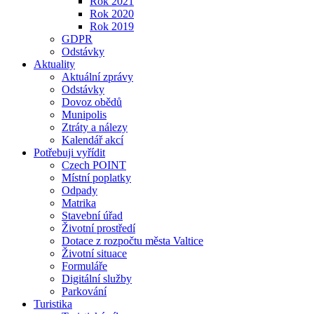
Rok 2021
Rok 2020
Rok 2019
GDPR
Odstávky
Aktuality
Aktuální zprávy
Odstávky
Dovoz obědů
Munipolis
Ztráty a nálezy
Kalendář akcí
Potřebuji vyřídit
Czech POINT
Místní poplatky
Odpady
Matrika
Stavební úřad
Životní prostředí
Dotace z rozpočtu města Valtice
Životní situace
Formuláře
Digitální služby
Parkování
Turistika