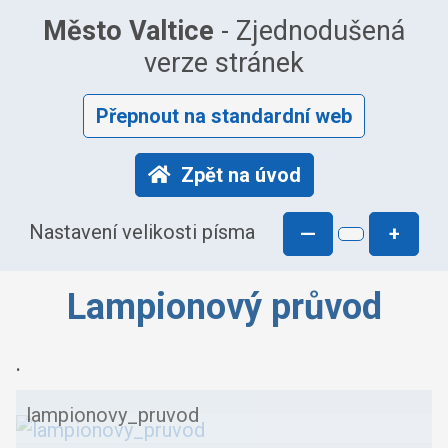
Město Valtice
- Zjednodušená
verze stránek
Přepnout na standardní web
Zpět na úvod
Nastavení velikosti písma
—
+
Lampionový průvod
.
lampionovy_pruvod