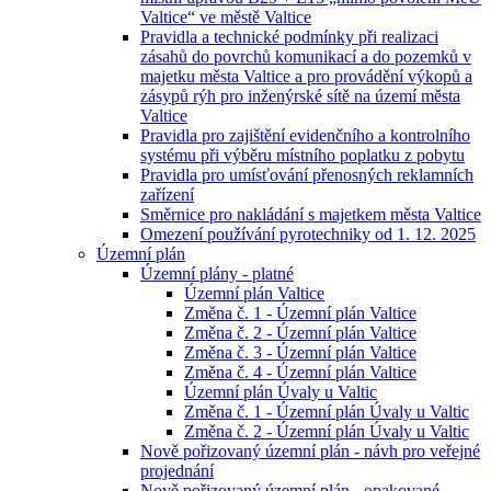
Valtice“ ve městě Valtice
Pravidla a technické podmínky při realizaci
zásahů do povrchů komunikací a do pozemků v
majetku města Valtice a pro provádění výkopů a
zásypů rýh pro inženýrské sítě na území města
Valtice
Pravidla pro zajištění evidenčního a kontrolního
systému při výběru místního poplatku z pobytu
Pravidla pro umísťování přenosných reklamních
zařízení
Směrnice pro nakládání s majetkem města Valtice
Omezení používání pyrotechniky od 1. 12. 2025
Územní plán
Územní plány - platné
Územní plán Valtice
Změna č. 1 - Územní plán Valtice
Změna č. 2 - Územní plán Valtice
Změna č. 3 - Územní plán Valtice
Změna č. 4 - Územní plán Valtice
Územní plán Úvaly u Valtic
Změna č. 1 - Územní plán Úvaly u Valtic
Změna č. 2 - Územní plán Úvaly u Valtic
Nově pořizovaný územní plán - návh pro veřejné
projednání
Nově pořizovaný územní plán - opakované