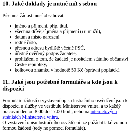
10. Jaké doklady je nutné mít s sebou
Písemná žádost musí obsahovat:
jméno a příjmení, příp. titul,
všechna dřívější jména a příjmení (i u mužů),
datum a místo narození,
rodné číslo,
přesnou adresu bydliště včetně PSČ,
úředně ověřený podpis žadatele,
prohlášení o tom, že žadatel je nositelem státního občanství
České republiky,
kolkovou známku v hodnotě 50 Kč (správní poplatek).
11. Jaké jsou potřebné formuláře a kde jsou k
dispozici
Formuláře žádostí o vystavení opisu lustračního osvědčení jsou k
dispozici u služby ve vestibulu Ministerstva vnitra, a to každý
pracovní den od 8:00 do 17:00 hod., nebo na
internetových
stránkách Ministerstva vnitra
.
O vystavení opisu lustračního osvědčení lze požádat také volnou
formou žádosti (tedy ne pomocí formuláře).