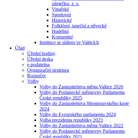
zámečku, z. s.
Vinařské
Sportovní
Historické
Folklórní, taneční a pěvecké
Hudební
Komunitní
Instituce se sídlem ve Valticích
Úřad
Úřední hodiny
Úřední deska
e-podatelna
Organizační struktura
Rozpočet
Volby
Volby do Zastupitelstva města Valtice 2026
Volby do Poslanecké sněmovny Parlamentu
České republiky 2025
Volby do Zastupitelstva Jihomoravského kraje
2024
Volby do Evropského parlamentu 2024
Volba prezidenta republiky 2023
Volby do Zastupitelstva města Valtice 2022
Volby do Poslanecké sněmovny Parlamentu
České republiky 2021