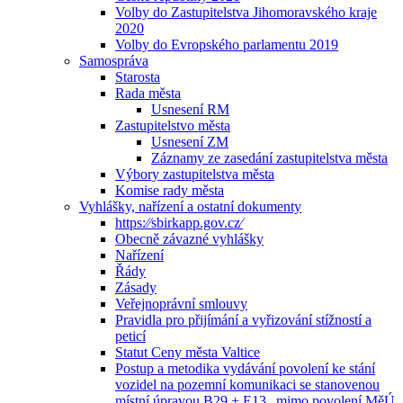
Volby do Zastupitelstva Jihomoravského kraje
2020
Volby do Evropského parlamentu 2019
Samospráva
Starosta
Rada města
Usnesení RM
Zastupitelstvo města
Usnesení ZM
Záznamy ze zasedání zastupitelstva města
Výbory zastupitelstva města
Komise rady města
Vyhlášky, nařízení a ostatní dokumenty
https:⁄⁄sbirkapp.gov.cz⁄
Obecně závazné vyhlášky
Nařízení
Řády
Zásady
Veřejnoprávní smlouvy
Pravidla pro přijímání a vyřizování stížností a
peticí
Statut Ceny města Valtice
Postup a metodika vydávání povolení ke stání
vozidel na pozemní komunikaci se stanovenou
místní úpravou B29 + E13 „mimo povolení MěÚ