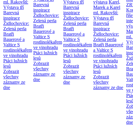
ml. Rakovští:
Výstava tří
výstava
Karel,
Barevná
ZR
Výstava tří
Barevná
Marek a Karel
inspirace
Kou
Barevná
inspirace
ml. Rakovští:
Židlochovice:
říše
inspirace
Židlochovice:
Výstava tří
Zelená perla
int
Židlochovice:
Zelená perla
Barevná
Bratři
výs
Zelená perla
Bratři
inspirace
Bauerové a
Mar
Bratři
Bauerové a
Židlochovice:
Valtice
S
ml.
Bauerové a
Valtice
S
Zelená perla
rostlinolékařem
Výs
Valtice
S
rostlinolékařem
Bratři Bauerové
ve vinohradu
Bar
rostlinolékařem
ve vinohradu
a Valtice
S
Ptáci lužních
ins
ve vinohradu
Ptáci lužních
rostlinolékařem
lesů
Žid
Ptáci lužních
lesů
ve vinohradu
Zobrazit
Zel
lesů
Zobrazit
Ptáci lužních
všechny
Bra
Zobrazit
všechny
lesů
záznamy ze
Bau
všechny
záznamy ze
Zobrazit
dne
Val
záznamy ze
dne
všechny
ros
dne
záznamy ze dne
ve 
Ptá
les
Zob
vše
záz
dne