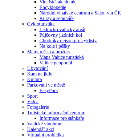
Vinařská akademie
Encyklopedie
Národní vinařské centrum a Salon vín ČR
Kurzy a semináře
Cykloturistika
Lednicko-valtický areál
Půjčovny jízdních kol
Chodníky nejsou pro cyklisty
Na kole i pěšky
Mapy města a brožury
Mapa Valtice turistická
Valtice geoportál
Ubytování
Kam na jídlo
Kultura
Parkování ve městě
EasyPark
Sport
Videa
Fotogalerie
Turistické informační centrum
Informace pro stánkaře
Valtické vinobraní
Kalendář akcí
Virtuální prohlídka