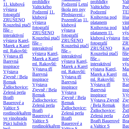
prohlídky
prohlídky
Val
11. klubová
Podzemí
Letní
Valtického
Valtického
Po
výstava
škola pro psy
Podzemí
11.
Podzemí
TE
fotografií
Představení -
klubová
Knihovna pod
Hu
ZRUŠENO
Pozemšťan
11.
výstava
platanem
vin
Kouzelná ptačí
klubová
fotografií
Knihovna pod
klu
říše –
výstava
ZRUŠENO
platanem
11.
výs
interaktivní
fotografií
Kouzelná ptačí
klubová výstava
fot
výstava
Karel,
ZRUŠENO
říše –
fotografií
ZR
Marek a Karel
Kouzelná ptačí
interaktivní
ZRUŠENO
Kou
ml. Rakovští:
říše –
výstava
Karel,
Kouzelná ptačí
říše
Výstava tří
interaktivní
Marek a Karel
říše –
int
Barevná
výstava
Karel,
ml. Rakovští:
interaktivní
výs
inspirace
Marek a Karel
Výstava tří
výstava
Karel,
Mar
Výstava
ml. Rakovští:
Barevná
Marek a Karel
ml.
Zjevně / Bela
Výstava tří
inspirace
ml. Rakovští:
Výs
Remak
Barevná
Výstava
Výstava tří
Bar
Židlochovice:
inspirace
Zjevně / Bela
Barevná
ins
Zelená perla
Výstava
Remak
inspirace
Výs
Bratři
Zjevně / Bela
Židlochovice:
Výstava Zjevně
Zje
Bauerové a
Remak
Zelená perla
/ Bela Remak
Re
Valtice
S
Židlochovice:
Bratři
Židlochovice:
Žid
rostlinolékařem
Zelená perla
Bauerové a
Zelená perla
Zel
ve vinohradu
Bratři
Valtice
S
Bratři Bauerové
Bra
Ptáci lužních
Bauerové a
rostlinolékařem
a Valtice
S
Bau
lesů
Valtice
S