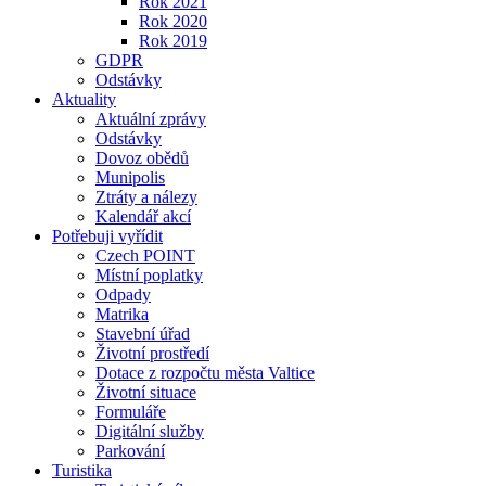
Rok 2021
Rok 2020
Rok 2019
GDPR
Odstávky
Aktuality
Aktuální zprávy
Odstávky
Dovoz obědů
Munipolis
Ztráty a nálezy
Kalendář akcí
Potřebuji vyřídit
Czech POINT
Místní poplatky
Odpady
Matrika
Stavební úřad
Životní prostředí
Dotace z rozpočtu města Valtice
Životní situace
Formuláře
Digitální služby
Parkování
Turistika