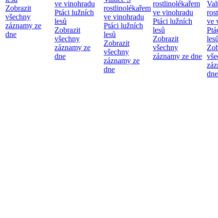
ve vinohradu
rostlinolékařem
Val
Zobrazit
rostlinolékařem
Ptáci lužních
ve vinohradu
ros
všechny
ve vinohradu
lesů
Ptáci lužních
ve 
záznamy ze
Ptáci lužních
Zobrazit
lesů
Ptá
dne
lesů
všechny
Zobrazit
les
Zobrazit
záznamy ze
všechny
Zob
všechny
dne
záznamy ze dne
vše
záznamy ze
záz
dne
dne