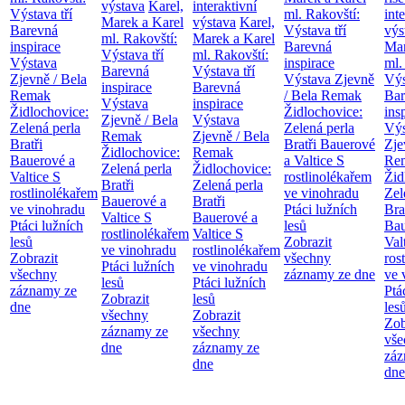
výstava
Karel,
interaktivní
Výstava tří
ml. Rakovští:
int
Marek a Karel
výstava
Karel,
Barevná
Výstava tří
výs
ml. Rakovští:
Marek a Karel
inspirace
Barevná
Mar
Výstava tří
ml. Rakovští:
Výstava
inspirace
ml.
Barevná
Výstava tří
Zjevně / Bela
Výstava Zjevně
Výs
inspirace
Barevná
Remak
/ Bela Remak
Bar
Výstava
inspirace
Židlochovice:
Židlochovice:
ins
Zjevně / Bela
Výstava
Zelená perla
Zelená perla
Výs
Remak
Zjevně / Bela
Bratři
Bratři Bauerové
Zje
Židlochovice:
Remak
Bauerové a
a Valtice
S
Re
Zelená perla
Židlochovice:
Valtice
S
rostlinolékařem
Žid
Bratři
Zelená perla
rostlinolékařem
ve vinohradu
Zel
Bauerové a
Bratři
ve vinohradu
Ptáci lužních
Bra
Valtice
S
Bauerové a
Ptáci lužních
lesů
Bau
rostlinolékařem
Valtice
S
lesů
Zobrazit
Val
ve vinohradu
rostlinolékařem
Zobrazit
všechny
ros
Ptáci lužních
ve vinohradu
všechny
záznamy ze dne
ve 
lesů
Ptáci lužních
záznamy ze
Ptá
Zobrazit
lesů
dne
les
všechny
Zobrazit
Zob
záznamy ze
všechny
vše
dne
záznamy ze
záz
dne
dne