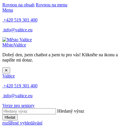
Rovnou na obsah
Rovnou na menu
Menu
+420 519 301 400
info@valtice.eu
Město
Valtice
Dobrý den, jsem chatbot a jsem tu pro vás! Klikněte na ikonu a
napište mi dotaz.
✕
Valtice
+420 519 301 400
info@valtice.eu
Verze pro seniory
Hledaný výraz
Hledat
rozšířené vyhledávání