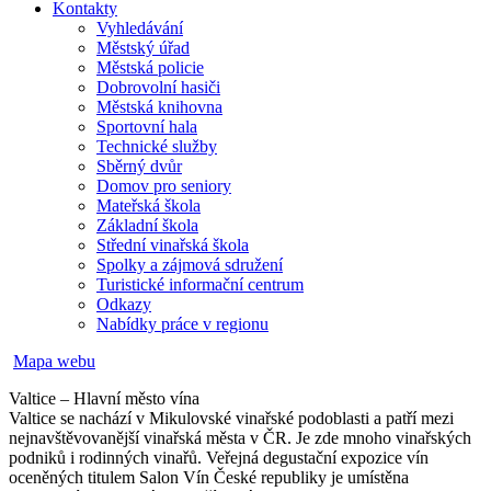
Kontakty
Vyhledávání
Městský úřad
Městská policie
Dobrovolní hasiči
Městská knihovna
Sportovní hala
Technické služby
Sběrný dvůr
Domov pro seniory
Mateřská škola
Základní škola
Střední vinařská škola
Spolky a zájmová sdružení
Turistické informační centrum
Odkazy
Nabídky práce v regionu
Mapa webu
Valtice – Hlavní město vína
Valtice se nachází v Mikulovské vinařské podoblasti a patří mezi
nejnavštěvovanější vinařská města v ČR. Je zde mnoho vinařských
podniků i rodinných vinařů. Veřejná degustační expozice vín
oceněných titulem Salon Vín České republiky je umístěna