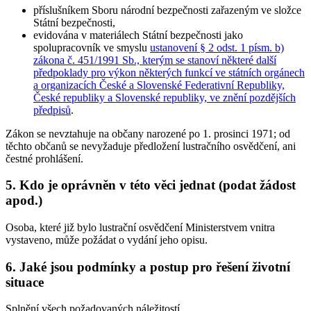
příslušníkem Sboru národní bezpečnosti zařazeným ve složce
Státní bezpečnosti,
evidována v materiálech Státní bezpečnosti jako
spolupracovník ve smyslu
ustanovení § 2 odst. 1 písm. b)
zákona č. 451/1991 Sb., kterým se stanoví některé další
předpoklady pro výkon některých funkcí ve státních orgánech
a organizacích České a Slovenské Federativní Republiky,
České republiky a Slovenské republiky, ve znění pozdějších
předpisů
.
Zákon se nevztahuje na občany narozené po 1. prosinci 1971; od
těchto občanů se nevyžaduje předložení lustračního osvědčení, ani
čestné prohlášení.
5. Kdo je oprávněn v této věci jednat (podat žádost
apod.)
Osoba, které již bylo lustrační osvědčení Ministerstvem vnitra
vystaveno, může požádat o vydání jeho opisu.
6. Jaké jsou podmínky a postup pro řešení životní
situace
Splnění všech požadovaných náležitostí.