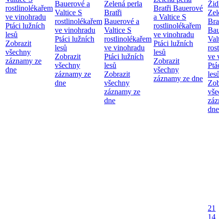
Bauerové a
Zelená perla
Žid
rostlinolékařem
Bratři Bauerové
Valtice
S
Bratři
Zel
ve vinohradu
a Valtice
S
rostlinolékařem
Bauerové a
Bra
Ptáci lužních
rostlinolékařem
ve vinohradu
Valtice
S
Bau
lesů
ve vinohradu
Ptáci lužních
rostlinolékařem
Val
Zobrazit
Ptáci lužních
lesů
ve vinohradu
ros
všechny
lesů
Zobrazit
Ptáci lužních
ve 
záznamy ze
Zobrazit
všechny
lesů
Ptá
dne
všechny
záznamy ze
Zobrazit
les
záznamy ze dne
dne
všechny
Zob
záznamy ze
vše
dne
záz
dne
21
14