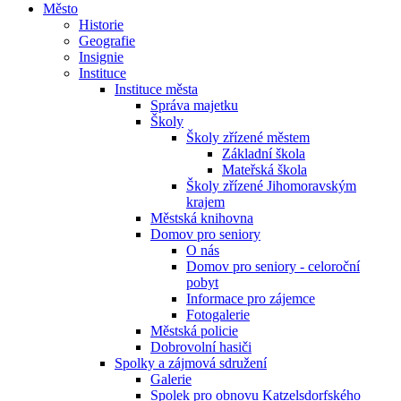
Město
Historie
Geografie
Insignie
Instituce
Instituce města
Správa majetku
Školy
Školy zřízené městem
Základní škola
Mateřská škola
Školy zřízené Jihomoravským
krajem
Městská knihovna
Domov pro seniory
O nás
Domov pro seniory - celoroční
pobyt
Informace pro zájemce
Fotogalerie
Městská policie
Dobrovolní hasiči
Spolky a zájmová sdružení
Galerie
Spolek pro obnovu Katzelsdorfského