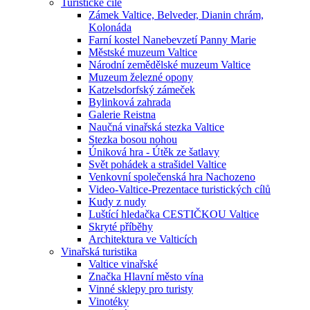
Turistické cíle
Zámek Valtice, Belveder, Dianin chrám,
Kolonáda
Farní kostel Nanebevzetí Panny Marie
Městské muzeum Valtice
Národní zemědělské muzeum Valtice
Muzeum železné opony
Katzelsdorfský zámeček
Bylinková zahrada
Galerie Reistna
Naučná vinařská stezka Valtice
Stezka bosou nohou
Úniková hra - Útěk ze šatlavy
Svět pohádek a strašidel Valtice
Venkovní společenská hra Nachozeno
Video-Valtice-Prezentace turistických cílů
Kudy z nudy
Luštící hledačka CESTIČKOU Valtice
Skryté příběhy
Architektura ve Valticích
Vinařská turistika
Valtice vinařské
Značka Hlavní město vína
Vinné sklepy pro turisty
Vinotéky