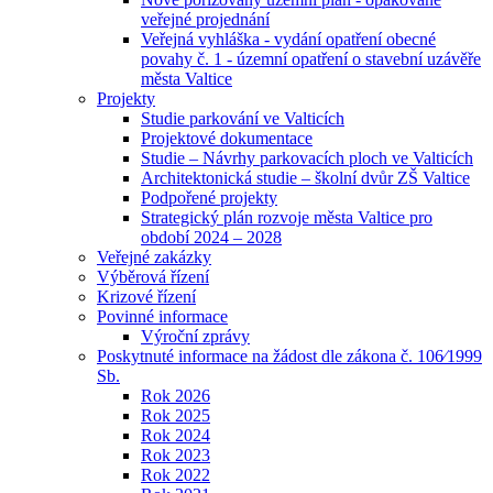
veřejné projednání
Veřejná vyhláška - vydání opatření obecné
povahy č. 1 - územní opatření o stavební uzávěře
města Valtice
Projekty
Studie parkování ve Valticích
Projektové dokumentace
Studie – Návrhy parkovacích ploch ve Valticích
Architektonická studie – školní dvůr ZŠ Valtice
Podpořené projekty
Strategický plán rozvoje města Valtice pro
období 2024 – 2028
Veřejné zakázky
Výběrová řízení
Krizové řízení
Povinné informace
Výroční zprávy
Poskytnuté informace na žádost dle zákona č. 106⁄1999
Sb.
Rok 2026
Rok 2025
Rok 2024
Rok 2023
Rok 2022