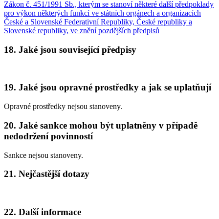
Zákon č. 451/1991 Sb., kterým se stanoví některé další předpoklady
pro výkon některých funkcí ve státních orgánech a organizacích
České a Slovenské Federativní Republiky, České republiky a
Slovenské republiky, ve znění pozdějších předpisů
18. Jaké jsou související předpisy
19. Jaké jsou opravné prostředky a jak se uplatňují
Opravné prostředky nejsou stanoveny.
20. Jaké sankce mohou být uplatněny v případě
nedodržení povinností
Sankce nejsou stanoveny.
21. Nejčastější dotazy
22. Další informace