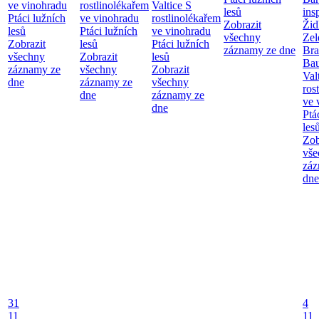
ve vinohradu
rostlinolékařem
Valtice
S
lesů
ins
Ptáci lužních
ve vinohradu
rostlinolékařem
Zobrazit
Žid
lesů
Ptáci lužních
ve vinohradu
všechny
Zel
Zobrazit
lesů
Ptáci lužních
záznamy ze dne
Bra
všechny
Zobrazit
lesů
Bau
záznamy ze
všechny
Zobrazit
Val
dne
záznamy ze
všechny
ros
dne
záznamy ze
ve 
dne
Ptá
les
Zob
vše
záz
dne
31
4
11
11