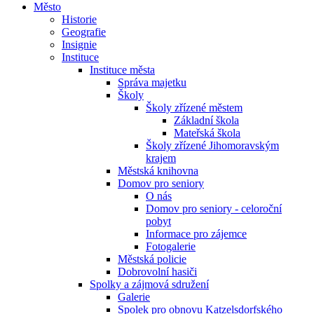
Město
Historie
Geografie
Insignie
Instituce
Instituce města
Správa majetku
Školy
Školy zřízené městem
Základní škola
Mateřská škola
Školy zřízené Jihomoravským
krajem
Městská knihovna
Domov pro seniory
O nás
Domov pro seniory - celoroční
pobyt
Informace pro zájemce
Fotogalerie
Městská policie
Dobrovolní hasiči
Spolky a zájmová sdružení
Galerie
Spolek pro obnovu Katzelsdorfského