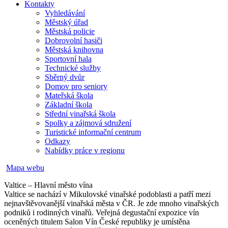
Kontakty
Vyhledávání
Městský úřad
Městská policie
Dobrovolní hasiči
Městská knihovna
Sportovní hala
Technické služby
Sběrný dvůr
Domov pro seniory
Mateřská škola
Základní škola
Střední vinařská škola
Spolky a zájmová sdružení
Turistické informační centrum
Odkazy
Nabídky práce v regionu
Mapa webu
Valtice – Hlavní město vína
Valtice se nachází v Mikulovské vinařské podoblasti a patří mezi
nejnavštěvovanější vinařská města v ČR. Je zde mnoho vinařských
podniků i rodinných vinařů. Veřejná degustační expozice vín
oceněných titulem Salon Vín České republiky je umístěna