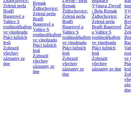
Židlochovice:
Zjevně / Bela
inspirace
Bar
Remak
Zelená perla
Remak
Výstava Zjevně
ins
Židlochovice:
Bratři
Židlochovice:
/ Bela Remak
Výs
Zelená perla
Bauerové a
Zelená perla
Židlochovice:
Zje
Bratři
Valtice
S
Bratři
Zelená perla
Re
Bauerové a
rostlinolékařem
Bauerové a
Bratři Bauerové
Žid
Valtice
S
ve vinohradu
Valtice
S
a Valtice
S
Zel
rostlinolékařem
Ptáci lužních
rostlinolékařem
rostlinolékařem
Bra
ve vinohradu
lesů
ve vinohradu
ve vinohradu
Bau
Ptáci lužních
Zobrazit
Ptáci lužních
Ptáci lužních
Val
lesů
všechny
lesů
lesů
ros
Zobrazit
záznamy ze
Zobrazit
Zobrazit
ve 
všechny
dne
všechny
všechny
Ptá
záznamy ze
záznamy ze
záznamy ze dne
les
dne
dne
Zob
vše
záz
dne