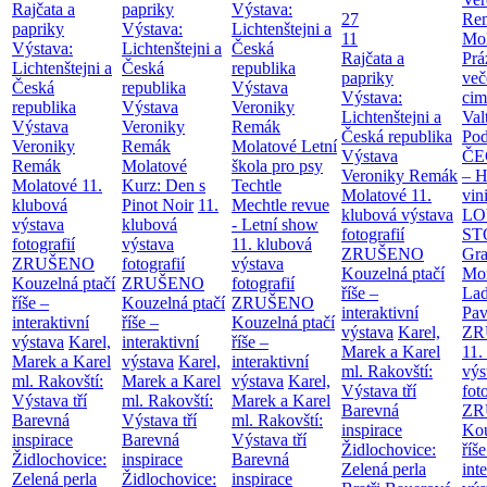
Rajčata a
papriky
Výstava:
27
Re
papriky
Výstava:
Lichtenštejni a
11
Mol
Výstava:
Lichtenštejni a
Česká
Rajčata a
Prá
Lichtenštejni a
Česká
republika
papriky
več
Česká
republika
Výstava
Výstava:
cim
republika
Výstava
Veroniky
Lichtenštejni a
Val
Výstava
Veroniky
Remák
Česká republika
Po
Veroniky
Remák
Molatové
Letní
Výstava
Č
Remák
Molatové
škola pro psy
Veroniky Remák
– H
Molatové
11.
Kurz: Den s
Techtle
Molatové
11.
vin
klubová
Pinot Noir
11.
Mechtle revue
klubová výstava
LO
výstava
klubová
- Letní show
fotografií
ST
fotografií
výstava
11. klubová
ZRUŠENO
Gr
ZRUŠENO
fotografií
výstava
Kouzelná ptačí
Mor
Kouzelná ptačí
ZRUŠENO
fotografií
říše –
Lad
říše –
Kouzelná ptačí
ZRUŠENO
interaktivní
Pav
interaktivní
říše –
Kouzelná ptačí
výstava
Karel,
ZR
výstava
Karel,
interaktivní
říše –
Marek a Karel
11.
Marek a Karel
výstava
Karel,
interaktivní
ml. Rakovští:
výs
ml. Rakovští:
Marek a Karel
výstava
Karel,
Výstava tří
fot
Výstava tří
ml. Rakovští:
Marek a Karel
Barevná
ZR
Barevná
Výstava tří
ml. Rakovští:
inspirace
Kou
inspirace
Barevná
Výstava tří
Židlochovice:
říše
Židlochovice:
inspirace
Barevná
Zelená perla
int
Zelená perla
Židlochovice:
inspirace