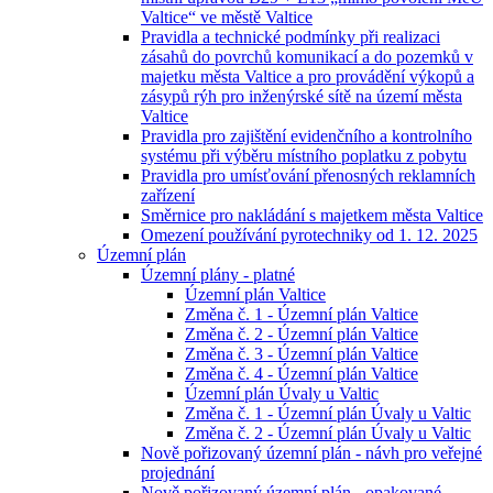
Valtice“ ve městě Valtice
Pravidla a technické podmínky při realizaci
zásahů do povrchů komunikací a do pozemků v
majetku města Valtice a pro provádění výkopů a
zásypů rýh pro inženýrské sítě na území města
Valtice
Pravidla pro zajištění evidenčního a kontrolního
systému při výběru místního poplatku z pobytu
Pravidla pro umísťování přenosných reklamních
zařízení
Směrnice pro nakládání s majetkem města Valtice
Omezení používání pyrotechniky od 1. 12. 2025
Územní plán
Územní plány - platné
Územní plán Valtice
Změna č. 1 - Územní plán Valtice
Změna č. 2 - Územní plán Valtice
Změna č. 3 - Územní plán Valtice
Změna č. 4 - Územní plán Valtice
Územní plán Úvaly u Valtic
Změna č. 1 - Územní plán Úvaly u Valtic
Změna č. 2 - Územní plán Úvaly u Valtic
Nově pořizovaný územní plán - návh pro veřejné
projednání
Nově pořizovaný územní plán - opakované