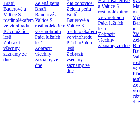
Bratři Bauerové
výs
Bratři
Zelená perla
Židlochovice:
a Valtice
S
Mar
Bauerové a
Bratři
Zelená perla
rostlinolékařem
ml.
Valtice
S
Bauerové a
Bratři
ve vinohradu
Výs
rostlinolékařem
Valtice
S
Bauerové a
Ptáci lužních
Bar
ve vinohradu
rostlinolékařem
Valtice
S
lesů
ins
Ptáci lužních
ve vinohradu
rostlinolékařem
Zobrazit
Žid
lesů
Ptáci lužních
ve vinohradu
všechny
Zel
Zobrazit
lesů
Ptáci lužních
záznamy ze dne
Bra
všechny
Zobrazit
lesů
Bau
záznamy ze
všechny
Zobrazit
Val
dne
záznamy ze
všechny
ros
dne
záznamy ze
ve 
dne
Ptá
les
Zob
vše
záz
dne