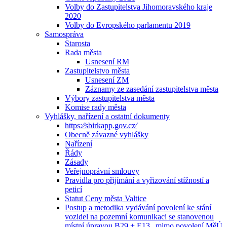
Volby do Zastupitelstva Jihomoravského kraje
2020
Volby do Evropského parlamentu 2019
Samospráva
Starosta
Rada města
Usnesení RM
Zastupitelstvo města
Usnesení ZM
Záznamy ze zasedání zastupitelstva města
Výbory zastupitelstva města
Komise rady města
Vyhlášky, nařízení a ostatní dokumenty
https:⁄⁄sbirkapp.gov.cz⁄
Obecně závazné vyhlášky
Nařízení
Řády
Zásady
Veřejnoprávní smlouvy
Pravidla pro přijímání a vyřizování stížností a
peticí
Statut Ceny města Valtice
Postup a metodika vydávání povolení ke stání
vozidel na pozemní komunikaci se stanovenou
místní úpravou B29 + E13 „mimo povolení MěÚ