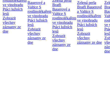
rostlinolékařem
Zelená perla
Bauerové a
Zelená perla
Zel
ve vinohradu
Bratři
Valtice
S
Bratři Bauerové
Bra
Ptáci lužních
Bauerové a
rostlinolékařem
a Valtice
S
Bau
lesů
Valtice
S
ve vinohradu
rostlinolékařem
Val
Zobrazit
rostlinolékařem
Ptáci lužních
ve vinohradu
ros
všechny
ve vinohradu
lesů
Ptáci lužních
ve 
záznamy ze
Ptáci lužních
Zobrazit
lesů
Ptá
dne
lesů
všechny
Zobrazit
les
Zobrazit
záznamy ze
všechny
Zob
všechny
dne
záznamy ze dne
vše
záznamy ze
záz
dne
dne