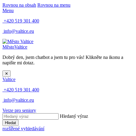
Rovnou na obsah
Rovnou na menu
Menu
+420 519 301 400
info@valtice.eu
Město
Valtice
Dobrý den, jsem chatbot a jsem tu pro vás! Klikněte na ikonu a
napište mi dotaz.
✕
Valtice
+420 519 301 400
info@valtice.eu
Verze pro seniory
Hledaný výraz
Hledat
rozšířené vyhledávání