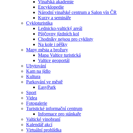
Vinařská akademie
Encyklopedie
Národní vinařské centrum a Salon vín ČR
Kurzy a semináře
Cykloturistika
Lednicko-valtický areál
Půjčovny jízdních kol
Chodníky nejsou pro cyklisty
Na kole i pěšky
Mapy města a brožury
Mapa Valtice turistická
Valtice geoportál
Ubytování
Kam na jídlo
Kultura
Parkování ve městě
EasyPark
Sport
Videa
Fotogalerie
Turistické informační centrum
Informace pro stánkaře
Valtické vinobraní
Kalendář akcí
Virtuální prohlídka