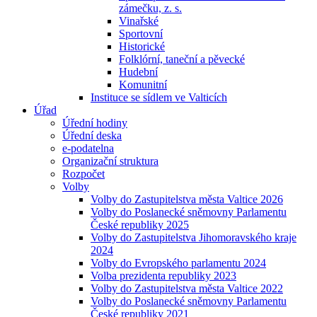
zámečku, z. s.
Vinařské
Sportovní
Historické
Folklórní, taneční a pěvecké
Hudební
Komunitní
Instituce se sídlem ve Valticích
Úřad
Úřední hodiny
Úřední deska
e-podatelna
Organizační struktura
Rozpočet
Volby
Volby do Zastupitelstva města Valtice 2026
Volby do Poslanecké sněmovny Parlamentu
České republiky 2025
Volby do Zastupitelstva Jihomoravského kraje
2024
Volby do Evropského parlamentu 2024
Volba prezidenta republiky 2023
Volby do Zastupitelstva města Valtice 2022
Volby do Poslanecké sněmovny Parlamentu
České republiky 2021