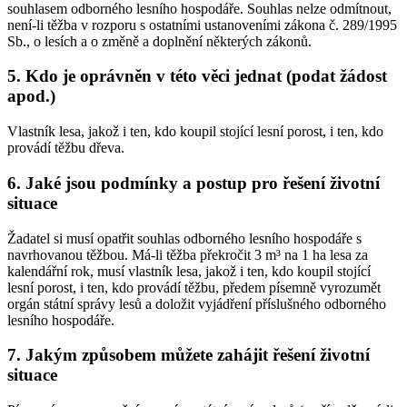
souhlasem odborného lesního hospodáře. Souhlas nelze odmítnout,
není-li těžba v rozporu s ostatními ustanoveními zákona č. 289/1995
Sb., o lesích a o změně a doplnění některých zákonů.
5. Kdo je oprávněn v této věci jednat (podat žádost
apod.)
Vlastník lesa, jakož i ten, kdo koupil stojící lesní porost, i ten, kdo
provádí těžbu dřeva.
6. Jaké jsou podmínky a postup pro řešení životní
situace
Žadatel si musí opatřit souhlas odborného lesního hospodáře s
navrhovanou těžbou. Má-li těžba překročit 3 m³ na 1 ha lesa za
kalendářní rok, musí vlastník lesa, jakož i ten, kdo koupil stojící
lesní porost, i ten, kdo provádí těžbu, předem písemně vyrozumět
orgán státní správy lesů a doložit vyjádření příslušného odborného
lesního hospodáře.
7. Jakým způsobem můžete zahájit řešení životní
situace