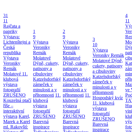
31
4
11
11
Rajčata a
Výs
papriky
1
2
Ver
Výstava:
9
9
Re
3
Lichtenštejni a
Výstava
Výstava
Mol
10
Česká
Veroniky
Veroniky
Dýn
Výstava
republika
Remák
Remák
pat
Veroniky Remák
Výstava
Molatové
Molatové
cib
Molatové
Dýně,
Veroniky
Dýně, cukety,
Dýně, cukety,
Kat
cukety, patisony
Remák
patisony a
patisony a
zám
a cibuloviny
Molatové
11.
cibuloviny
cibuloviny
min
Katzelsdorfský
klubová
Katzelsdorfský
Katzelsdorfský
pří
zámeček v
výstava
zámeček v
zámeček v
Mal
minulosti a v
fotografií
minulosti a v
minulosti a v
ve 
přítomnosti
ZRUŠENO
přítomnosti
11.
přítomnosti
11.
Po
Hospodský kvíz
Kouzelná ptačí
klubová
klubová
TA
11. klubová
říše –
výstava
výstava
Hu
výstava
interaktivní
fotografií
fotografií
vin
fotografií
výstava
Karel,
ZRUŠENO
ZRUŠENO
klu
ZRUŠENO
Marek a Karel
Barevná
Barevná
výs
Barevná
ml. Rakovští:
inspirace
inspirace
fot
inspirace