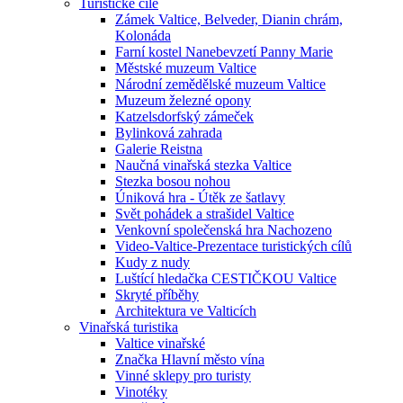
Turistické cíle
Zámek Valtice, Belveder, Dianin chrám,
Kolonáda
Farní kostel Nanebevzetí Panny Marie
Městské muzeum Valtice
Národní zemědělské muzeum Valtice
Muzeum železné opony
Katzelsdorfský zámeček
Bylinková zahrada
Galerie Reistna
Naučná vinařská stezka Valtice
Stezka bosou nohou
Úniková hra - Útěk ze šatlavy
Svět pohádek a strašidel Valtice
Venkovní společenská hra Nachozeno
Video-Valtice-Prezentace turistických cílů
Kudy z nudy
Luštící hledačka CESTIČKOU Valtice
Skryté příběhy
Architektura ve Valticích
Vinařská turistika
Valtice vinařské
Značka Hlavní město vína
Vinné sklepy pro turisty
Vinotéky