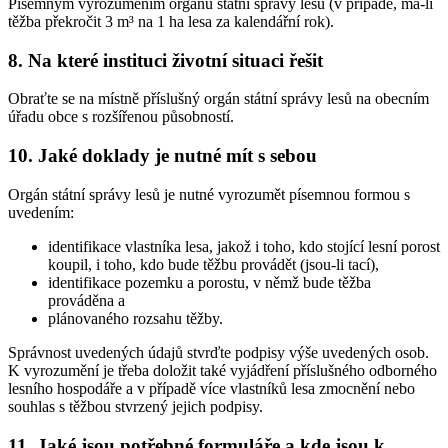
Písemným vyrozuměním orgánu státní správy lesů (v případě, má-li
těžba překročit 3 m³ na 1 ha lesa za kalendářní rok).
8. Na které instituci životní situaci řešit
Obraťte se na místně příslušný orgán státní správy lesů na obecním
úřadu obce s rozšířenou působností.
10. Jaké doklady je nutné mít s sebou
Orgán státní správy lesů je nutné vyrozumět písemnou formou s
uvedením:
identifikace vlastníka lesa, jakož i toho, kdo stojící lesní porost
koupil, i toho, kdo bude těžbu provádět (jsou-li tací),
identifikace pozemku a porostu, v němž bude těžba
prováděna a
plánovaného rozsahu těžby.
Správnost uvedených údajů stvrďte podpisy výše uvedených osob.
K vyrozumění je třeba doložit také vyjádření příslušného odborného
lesního hospodáře a v případě více vlastníků lesa zmocnění nebo
souhlas s těžbou stvrzený jejich podpisy.
11. Jaké jsou potřebné formuláře a kde jsou k