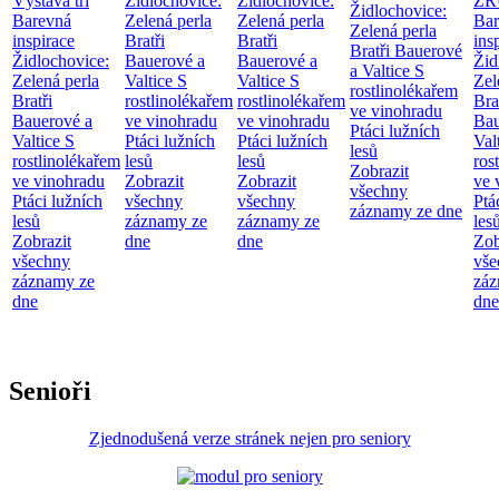
Výstava tří
Židlochovice:
Židlochovice:
ZR
Židlochovice:
Barevná
Zelená perla
Zelená perla
Bar
Zelená perla
inspirace
Bratři
Bratři
ins
Bratři Bauerové
Židlochovice:
Bauerové a
Bauerové a
Žid
a Valtice
S
Zelená perla
Valtice
S
Valtice
S
Zel
rostlinolékařem
Bratři
rostlinolékařem
rostlinolékařem
Bra
ve vinohradu
Bauerové a
ve vinohradu
ve vinohradu
Bau
Ptáci lužních
Valtice
S
Ptáci lužních
Ptáci lužních
Val
lesů
rostlinolékařem
lesů
lesů
ros
Zobrazit
ve vinohradu
Zobrazit
Zobrazit
ve 
všechny
Ptáci lužních
všechny
všechny
Ptá
záznamy ze dne
lesů
záznamy ze
záznamy ze
les
Zobrazit
dne
dne
Zob
všechny
vše
záznamy ze
záz
dne
dne
Senioři
Zjednodušená verze stránek nejen pro seniory