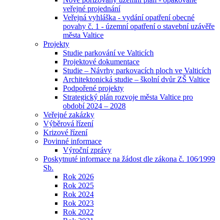
veřejné projednání
Veřejná vyhláška - vydání opatření obecné
povahy č. 1 - územní opatření o stavební uzávěře
města Valtice
Projekty
Studie parkování ve Valticích
Projektové dokumentace
Studie – Návrhy parkovacích ploch ve Valticích
Architektonická studie – školní dvůr ZŠ Valtice
Podpořené projekty
Strategický plán rozvoje města Valtice pro
období 2024 – 2028
Veřejné zakázky
Výběrová řízení
Krizové řízení
Povinné informace
Výroční zprávy
Poskytnuté informace na žádost dle zákona č. 106⁄1999
Sb.
Rok 2026
Rok 2025
Rok 2024
Rok 2023
Rok 2022