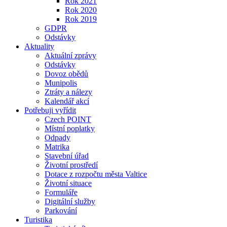
Rok 2021
Rok 2020
Rok 2019
GDPR
Odstávky
Aktuality
Aktuální zprávy
Odstávky
Dovoz obědů
Munipolis
Ztráty a nálezy
Kalendář akcí
Potřebuji vyřídit
Czech POINT
Místní poplatky
Odpady
Matrika
Stavební úřad
Životní prostředí
Dotace z rozpočtu města Valtice
Životní situace
Formuláře
Digitální služby
Parkování
Turistika