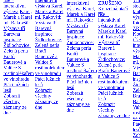
říše –
interaktivní
Vin
interaktivní
ZRUŠENO
interaktivní
výstava
Karel,
sto
výstava
Karel,
Kouzelná ptačí
výstava
Karel,
Marek a Karel
klu
Marek a Karel
říše –
Marek a Karel
ml. Rakovští:
výs
ml. Rakovští:
interaktivní
ml. Rakovští:
Výstava tří
fot
Výstava tří
výstava
Karel,
Výstava tří
Barevná
ZR
Barevná
Marek a Karel
Barevná
inspirace
Kou
inspirace
ml. Rakovští:
inspirace
Židlochovice:
říše
Židlochovice:
Výstava tří
Židlochovice:
Zelená perla
int
Zelená perla
Barevná
Zelená perla
Bratři
výs
Bratři
inspirace
Bratři
Bauerové a
Mar
Bauerové a
Židlochovice:
Bauerové a
Valtice
S
ml.
Valtice
S
Zelená perla
Valtice
S
rostlinolékařem
Výs
rostlinolékařem
Bratři Bauerové
rostlinolékařem
ve vinohradu
Bar
ve vinohradu
a Valtice
S
ve vinohradu
Ptáci lužních
ins
Ptáci lužních
rostlinolékařem
Ptáci lužních
lesů
Žid
lesů
ve vinohradu
lesů
Zobrazit
Zel
Zobrazit
Ptáci lužních
Zobrazit
všechny
Bra
všechny
lesů
všechny
záznamy ze
Bau
záznamy ze
Zobrazit
záznamy ze
dne
Val
dne
všechny
dne
ros
záznamy ze dne
ve 
Ptá
les
Zob