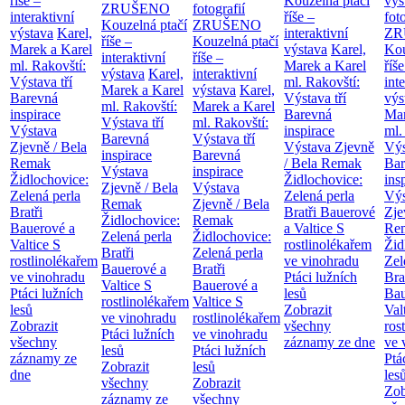
říše –
Kouzelná ptačí
výs
ZRUŠENO
fotografií
interaktivní
říše –
fot
Kouzelná ptačí
ZRUŠENO
výstava
Karel,
interaktivní
ZR
říše –
Kouzelná ptačí
Marek a Karel
výstava
Karel,
Kou
interaktivní
říše –
ml. Rakovští:
Marek a Karel
říše
výstava
Karel,
interaktivní
Výstava tří
ml. Rakovští:
int
Marek a Karel
výstava
Karel,
Barevná
Výstava tří
výs
ml. Rakovští:
Marek a Karel
inspirace
Barevná
Mar
Výstava tří
ml. Rakovští:
Výstava
inspirace
ml.
Barevná
Výstava tří
Zjevně / Bela
Výstava Zjevně
Výs
inspirace
Barevná
Remak
/ Bela Remak
Bar
Výstava
inspirace
Židlochovice:
Židlochovice:
ins
Zjevně / Bela
Výstava
Zelená perla
Zelená perla
Výs
Remak
Zjevně / Bela
Bratři
Bratři Bauerové
Zje
Židlochovice:
Remak
Bauerové a
a Valtice
S
Re
Zelená perla
Židlochovice:
Valtice
S
rostlinolékařem
Žid
Bratři
Zelená perla
rostlinolékařem
ve vinohradu
Zel
Bauerové a
Bratři
ve vinohradu
Ptáci lužních
Bra
Valtice
S
Bauerové a
Ptáci lužních
lesů
Bau
rostlinolékařem
Valtice
S
lesů
Zobrazit
Val
ve vinohradu
rostlinolékařem
Zobrazit
všechny
ros
Ptáci lužních
ve vinohradu
všechny
záznamy ze dne
ve 
lesů
Ptáci lužních
záznamy ze
Ptá
Zobrazit
lesů
dne
les
všechny
Zobrazit
Zob
záznamy ze
všechny