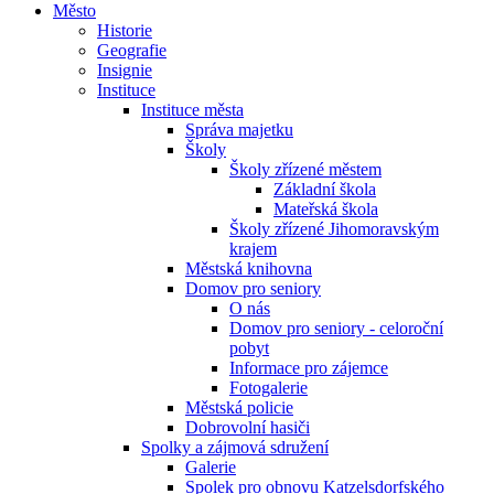
Město
Historie
Geografie
Insignie
Instituce
Instituce města
Správa majetku
Školy
Školy zřízené městem
Základní škola
Mateřská škola
Školy zřízené Jihomoravským
krajem
Městská knihovna
Domov pro seniory
O nás
Domov pro seniory - celoroční
pobyt
Informace pro zájemce
Fotogalerie
Městská policie
Dobrovolní hasiči
Spolky a zájmová sdružení
Galerie
Spolek pro obnovu Katzelsdorfského