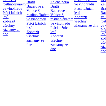
Bratři
Zelená perla
rostlinolékařem
ve vinohradu
Zel
Bauerové a
Bratři
ve vinohradu
Ptáci lužních
Bra
Valtice
S
Bauerové a
Ptáci lužních
lesů
Bau
rostlinolékařem
Valtice
S
lesů
Zobrazit
Val
ve vinohradu
rostlinolékařem
Zobrazit
všechny
ros
Ptáci lužních
ve vinohradu
všechny
záznamy ze dne
ve 
lesů
Ptáci lužních
záznamy ze
Ptá
Zobrazit
lesů
dne
les
všechny
Zobrazit
Zob
záznamy ze
všechny
vše
dne
záznamy ze
záz
dne
dne