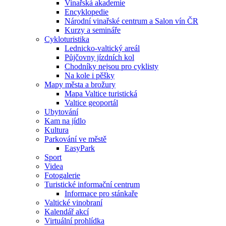
Vinařská akademie
Encyklopedie
Národní vinařské centrum a Salon vín ČR
Kurzy a semináře
Cykloturistika
Lednicko-valtický areál
Půjčovny jízdních kol
Chodníky nejsou pro cyklisty
Na kole i pěšky
Mapy města a brožury
Mapa Valtice turistická
Valtice geoportál
Ubytování
Kam na jídlo
Kultura
Parkování ve městě
EasyPark
Sport
Videa
Fotogalerie
Turistické informační centrum
Informace pro stánkaře
Valtické vinobraní
Kalendář akcí
Virtuální prohlídka