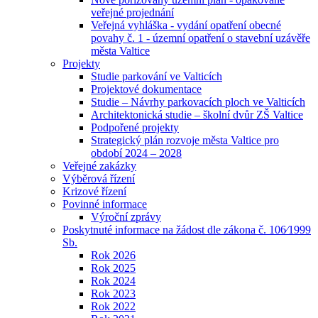
veřejné projednání
Veřejná vyhláška - vydání opatření obecné
povahy č. 1 - územní opatření o stavební uzávěře
města Valtice
Projekty
Studie parkování ve Valticích
Projektové dokumentace
Studie – Návrhy parkovacích ploch ve Valticích
Architektonická studie – školní dvůr ZŠ Valtice
Podpořené projekty
Strategický plán rozvoje města Valtice pro
období 2024 – 2028
Veřejné zakázky
Výběrová řízení
Krizové řízení
Povinné informace
Výroční zprávy
Poskytnuté informace na žádost dle zákona č. 106⁄1999
Sb.
Rok 2026
Rok 2025
Rok 2024
Rok 2023
Rok 2022