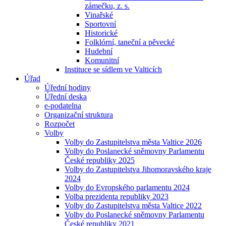
zámečku, z. s.
Vinařské
Sportovní
Historické
Folklórní, taneční a pěvecké
Hudební
Komunitní
Instituce se sídlem ve Valticích
Úřad
Úřední hodiny
Úřední deska
e-podatelna
Organizační struktura
Rozpočet
Volby
Volby do Zastupitelstva města Valtice 2026
Volby do Poslanecké sněmovny Parlamentu
České republiky 2025
Volby do Zastupitelstva Jihomoravského kraje
2024
Volby do Evropského parlamentu 2024
Volba prezidenta republiky 2023
Volby do Zastupitelstva města Valtice 2022
Volby do Poslanecké sněmovny Parlamentu
České republiky 2021