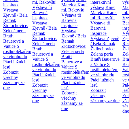
ml. Rakovští:
interaktivní
výs
inspirace
Marek a Karel
Výstava tří
výstava
Karel,
Mar
Výstava
ml. Rakovští:
Barevná
Marek a Karel
ml.
Zjevně / Bela
Výstava tří
inspirace
ml. Rakovští:
Výs
Remak
Barevná
Výstava
Výstava tří
Bar
Židlochovice:
inspirace
Zjevně / Bela
Barevná
ins
Zelená perla
Výstava
Remak
inspirace
Výs
Bratři
Zjevně / Bela
Židlochovice:
Výstava Zjevně
Zje
Bauerové a
Remak
Zelená perla
/ Bela Remak
Re
Valtice
S
Židlochovice:
Bratři
Židlochovice:
Žid
rostlinolékařem
Zelená perla
Bauerové a
Zelená perla
Zel
ve vinohradu
Bratři
Valtice
S
Bratři Bauerové
Bra
Ptáci lužních
Bauerové a
rostlinolékařem
a Valtice
S
Bau
lesů
Valtice
S
ve vinohradu
rostlinolékařem
Val
Zobrazit
rostlinolékařem
Ptáci lužních
ve vinohradu
ros
všechny
ve vinohradu
lesů
Ptáci lužních
ve 
záznamy ze
Ptáci lužních
Zobrazit
lesů
Ptá
dne
lesů
všechny
Zobrazit
les
Zobrazit
záznamy ze
všechny
Zob
všechny
dne
záznamy ze dne
vše
záznamy ze
záz
dne
dne