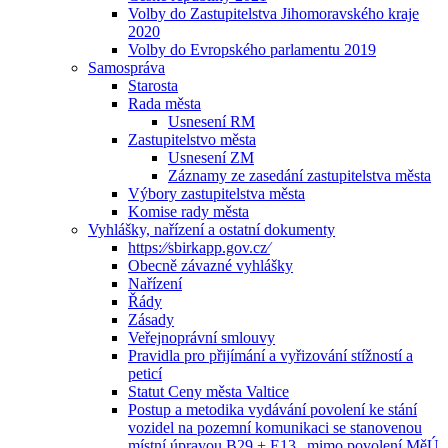
Volby do Zastupitelstva Jihomoravského kraje
2020
Volby do Evropského parlamentu 2019
Samospráva
Starosta
Rada města
Usnesení RM
Zastupitelstvo města
Usnesení ZM
Záznamy ze zasedání zastupitelstva města
Výbory zastupitelstva města
Komise rady města
Vyhlášky, nařízení a ostatní dokumenty
https:⁄⁄sbirkapp.gov.cz⁄
Obecně závazné vyhlášky
Nařízení
Řády
Zásady
Veřejnoprávní smlouvy
Pravidla pro přijímání a vyřizování stížností a
peticí
Statut Ceny města Valtice
Postup a metodika vydávání povolení ke stání
vozidel na pozemní komunikaci se stanovenou
místní úpravou B29 + E13 „mimo povolení MěÚ