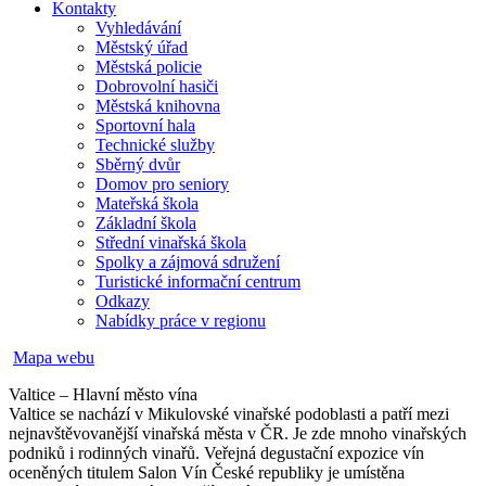
Kontakty
Vyhledávání
Městský úřad
Městská policie
Dobrovolní hasiči
Městská knihovna
Sportovní hala
Technické služby
Sběrný dvůr
Domov pro seniory
Mateřská škola
Základní škola
Střední vinařská škola
Spolky a zájmová sdružení
Turistické informační centrum
Odkazy
Nabídky práce v regionu
Mapa webu
Valtice – Hlavní město vína
Valtice se nachází v Mikulovské vinařské podoblasti a patří mezi
nejnavštěvovanější vinařská města v ČR. Je zde mnoho vinařských
podniků i rodinných vinařů. Veřejná degustační expozice vín
oceněných titulem Salon Vín České republiky je umístěna