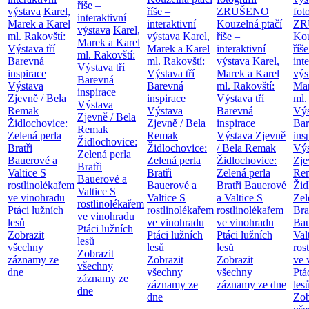
říše –
výstava
Karel,
říše –
ZRUŠENO
fot
interaktivní
Marek a Karel
interaktivní
Kouzelná ptačí
ZR
výstava
Karel,
ml. Rakovští:
výstava
Karel,
říše –
Kou
Marek a Karel
Výstava tří
Marek a Karel
interaktivní
říše
ml. Rakovští:
Barevná
ml. Rakovští:
výstava
Karel,
int
Výstava tří
inspirace
Výstava tří
Marek a Karel
výs
Barevná
Výstava
Barevná
ml. Rakovští:
Mar
inspirace
Zjevně / Bela
inspirace
Výstava tří
ml.
Výstava
Remak
Výstava
Barevná
Výs
Zjevně / Bela
Židlochovice:
Zjevně / Bela
inspirace
Bar
Remak
Zelená perla
Remak
Výstava Zjevně
ins
Židlochovice:
Bratři
Židlochovice:
/ Bela Remak
Výs
Zelená perla
Bauerové a
Zelená perla
Židlochovice:
Zje
Bratři
Valtice
S
Bratři
Zelená perla
Re
Bauerové a
rostlinolékařem
Bauerové a
Bratři Bauerové
Žid
Valtice
S
ve vinohradu
Valtice
S
a Valtice
S
Zel
rostlinolékařem
Ptáci lužních
rostlinolékařem
rostlinolékařem
Bra
ve vinohradu
lesů
ve vinohradu
ve vinohradu
Bau
Ptáci lužních
Zobrazit
Ptáci lužních
Ptáci lužních
Val
lesů
všechny
lesů
lesů
ros
Zobrazit
záznamy ze
Zobrazit
Zobrazit
ve 
všechny
dne
všechny
všechny
Ptá
záznamy ze
záznamy ze
záznamy ze dne
les
dne
dne
Zob