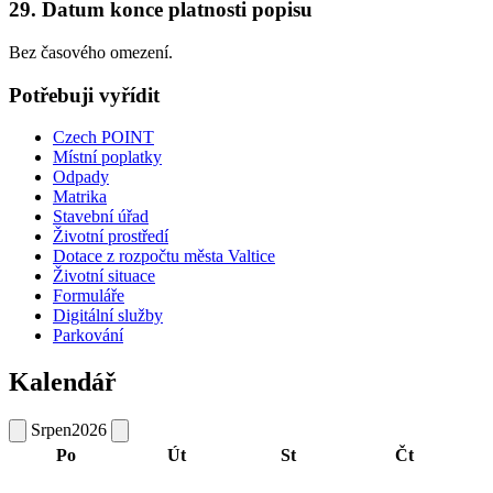
29. Datum konce platnosti popisu
Bez časového omezení.
Potřebuji vyřídit
Czech POINT
Místní poplatky
Odpady
Matrika
Stavební úřad
Životní prostředí
Dotace z rozpočtu města Valtice
Životní situace
Formuláře
Digitální služby
Parkování
Kalendář
Srpen
2026
Po
Út
St
Čt