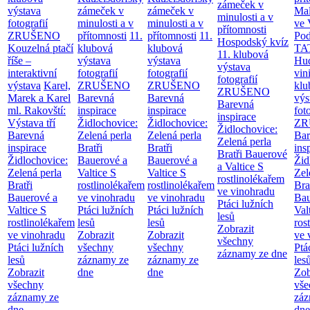
zámeček v
výstava
zámeček v
zámeček v
Mal
minulosti a v
fotografií
minulosti a v
minulosti a v
ve 
přítomnosti
ZRUŠENO
přítomnosti
11.
přítomnosti
11.
Po
Hospodský kvíz
Kouzelná ptačí
klubová
klubová
TA
11. klubová
říše –
výstava
výstava
Hu
výstava
interaktivní
fotografií
fotografií
vin
fotografií
výstava
Karel,
ZRUŠENO
ZRUŠENO
klu
ZRUŠENO
Marek a Karel
Barevná
Barevná
výs
Barevná
ml. Rakovští:
inspirace
inspirace
fot
inspirace
Výstava tří
Židlochovice:
Židlochovice:
ZR
Židlochovice:
Barevná
Zelená perla
Zelená perla
Bar
Zelená perla
inspirace
Bratři
Bratři
ins
Bratři Bauerové
Židlochovice:
Bauerové a
Bauerové a
Žid
a Valtice
S
Zelená perla
Valtice
S
Valtice
S
Zel
rostlinolékařem
Bratři
rostlinolékařem
rostlinolékařem
Bra
ve vinohradu
Bauerové a
ve vinohradu
ve vinohradu
Bau
Ptáci lužních
Valtice
S
Ptáci lužních
Ptáci lužních
Val
lesů
rostlinolékařem
lesů
lesů
ros
Zobrazit
ve vinohradu
Zobrazit
Zobrazit
ve 
všechny
Ptáci lužních
všechny
všechny
Ptá
záznamy ze dne
lesů
záznamy ze
záznamy ze
les
Zobrazit
dne
dne
Zob
všechny
vše
záznamy ze
záz
dne
dne