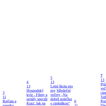
7
5
13
4
13
Prá
13
Letní škola pro
več
Hospodský
psy
Středeční
3
cim
kvíz - Filmy a
večery „Na
11
Val
seriály speciál
dobrů notečku
Rajčata a
6
Po
Kurz: Jak na
s cimbálkou“
papriky
11
Dis