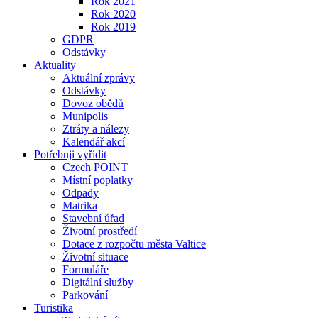
Rok 2021
Rok 2020
Rok 2019
GDPR
Odstávky
Aktuality
Aktuální zprávy
Odstávky
Dovoz obědů
Munipolis
Ztráty a nálezy
Kalendář akcí
Potřebuji vyřídit
Czech POINT
Místní poplatky
Odpady
Matrika
Stavební úřad
Životní prostředí
Dotace z rozpočtu města Valtice
Životní situace
Formuláře
Digitální služby
Parkování
Turistika