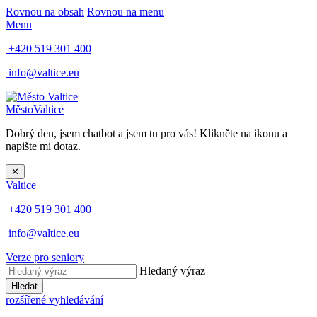
Rovnou na obsah
Rovnou na menu
Menu
+420 519 301 400
info@valtice.eu
Město
Valtice
Dobrý den, jsem chatbot a jsem tu pro vás! Klikněte na ikonu a
napište mi dotaz.
✕
Valtice
+420 519 301 400
info@valtice.eu
Verze pro seniory
Hledaný výraz
Hledat
rozšířené vyhledávání