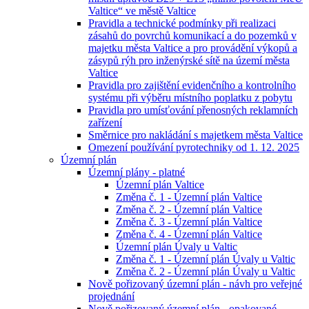
Valtice“ ve městě Valtice
Pravidla a technické podmínky při realizaci
zásahů do povrchů komunikací a do pozemků v
majetku města Valtice a pro provádění výkopů a
zásypů rýh pro inženýrské sítě na území města
Valtice
Pravidla pro zajištění evidenčního a kontrolního
systému při výběru místního poplatku z pobytu
Pravidla pro umísťování přenosných reklamních
zařízení
Směrnice pro nakládání s majetkem města Valtice
Omezení používání pyrotechniky od 1. 12. 2025
Územní plán
Územní plány - platné
Územní plán Valtice
Změna č. 1 - Územní plán Valtice
Změna č. 2 - Územní plán Valtice
Změna č. 3 - Územní plán Valtice
Změna č. 4 - Územní plán Valtice
Územní plán Úvaly u Valtic
Změna č. 1 - Územní plán Úvaly u Valtic
Změna č. 2 - Územní plán Úvaly u Valtic
Nově pořizovaný územní plán - návh pro veřejné
projednání
Nově pořizovaný územní plán - opakované