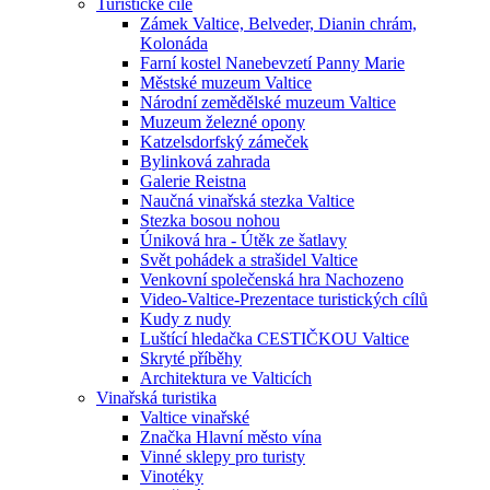
Turistické cíle
Zámek Valtice, Belveder, Dianin chrám,
Kolonáda
Farní kostel Nanebevzetí Panny Marie
Městské muzeum Valtice
Národní zemědělské muzeum Valtice
Muzeum železné opony
Katzelsdorfský zámeček
Bylinková zahrada
Galerie Reistna
Naučná vinařská stezka Valtice
Stezka bosou nohou
Úniková hra - Útěk ze šatlavy
Svět pohádek a strašidel Valtice
Venkovní společenská hra Nachozeno
Video-Valtice-Prezentace turistických cílů
Kudy z nudy
Luštící hledačka CESTIČKOU Valtice
Skryté příběhy
Architektura ve Valticích
Vinařská turistika
Valtice vinařské
Značka Hlavní město vína
Vinné sklepy pro turisty
Vinotéky