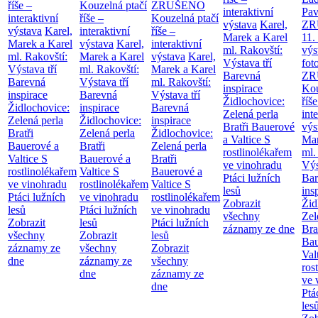
říše –
Kouzelná ptačí
ZRUŠENO
interaktivní
Pav
interaktivní
říše –
Kouzelná ptačí
výstava
Karel,
ZR
výstava
Karel,
interaktivní
říše –
Marek a Karel
11.
Marek a Karel
výstava
Karel,
interaktivní
ml. Rakovští:
výs
ml. Rakovští:
Marek a Karel
výstava
Karel,
Výstava tří
fot
Výstava tří
ml. Rakovští:
Marek a Karel
Barevná
ZR
Barevná
Výstava tří
ml. Rakovští:
inspirace
Kou
inspirace
Barevná
Výstava tří
Židlochovice:
říše
Židlochovice:
inspirace
Barevná
Zelená perla
int
Zelená perla
Židlochovice:
inspirace
Bratři Bauerové
výs
Bratři
Zelená perla
Židlochovice:
a Valtice
S
Mar
Bauerové a
Bratři
Zelená perla
rostlinolékařem
ml.
Valtice
S
Bauerové a
Bratři
ve vinohradu
Výs
rostlinolékařem
Valtice
S
Bauerové a
Ptáci lužních
Bar
ve vinohradu
rostlinolékařem
Valtice
S
lesů
ins
Ptáci lužních
ve vinohradu
rostlinolékařem
Zobrazit
Žid
lesů
Ptáci lužních
ve vinohradu
všechny
Zel
Zobrazit
lesů
Ptáci lužních
záznamy ze dne
Bra
všechny
Zobrazit
lesů
Bau
záznamy ze
všechny
Zobrazit
Val
dne
záznamy ze
všechny
ros
dne
záznamy ze
ve 
dne
Ptá
les