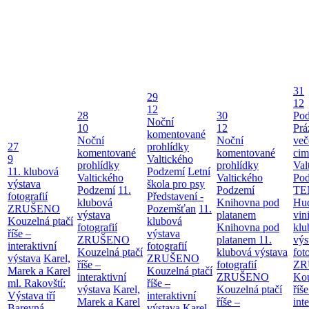
31
29
12
12
28
30
Pod
Noční
10
12
Prá
komentované
Noční
Noční
več
27
prohlídky
komentované
komentované
cim
9
Valtického
prohlídky
prohlídky
Val
11. klubová
Podzemí
Letní
Valtického
Valtického
Po
výstava
škola pro psy
Podzemí
11.
Podzemí
TE
fotografií
Představení -
klubová
Knihovna pod
Hu
ZRUŠENO
Pozemšťan
11.
výstava
platanem
vin
Kouzelná ptačí
klubová
fotografií
Knihovna pod
klu
říše –
výstava
ZRUŠENO
platanem
11.
výs
interaktivní
fotografií
Kouzelná ptačí
klubová výstava
fot
výstava
Karel,
ZRUŠENO
říše –
fotografií
ZR
Marek a Karel
Kouzelná ptačí
interaktivní
ZRUŠENO
Kou
ml. Rakovští:
říše –
výstava
Karel,
Kouzelná ptačí
říše
Výstava tří
interaktivní
Marek a Karel
říše –
int
Barevná
výstava
Karel,