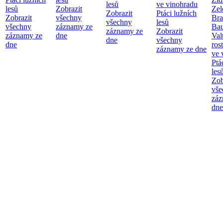
lesů
ve vinohradu
lesů
Zobrazit
Zel
Zobrazit
Ptáci lužních
Zobrazit
všechny
Bra
všechny
lesů
všechny
záznamy ze
Bau
záznamy ze
Zobrazit
záznamy ze
dne
Val
dne
všechny
dne
ros
záznamy ze dne
ve 
Ptá
les
Zob
vše
záz
dne