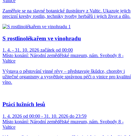
Valtice
Zaměřuje se na slavné botanické ilustrátory z Valtic. Ukazuje jejich
precizní kresby rostlin, techniky tvorby herbářů i jejich život a dílo.
S rostlinolékařem ve vinohradu
1. 4. - 31. 10. 2026 začátek od 00:00
Místo konání:
Národní zemědělské muzeum, nám. Svobody 8 -
Valtice
Výstava o pěstování vinné révy – představuje škůdce, choroby i
užitečné organismy a vysvětluje správnou péči o vinice pro kvalitní
víno.
Ptáci lužních lesů
1. 4. 2026 od 00:00 - 31. 10. 2026 do 23:59
Místo konání:
Národní zemědělské muzeum, nám. Svobody 8 -
Valtice