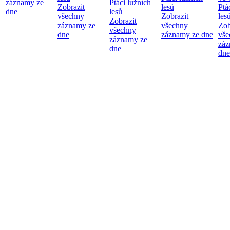
záznamy ze
Ptáci lužních
Zobrazit
lesů
Ptá
dne
lesů
všechny
Zobrazit
les
Zobrazit
záznamy ze
všechny
Zob
všechny
dne
záznamy ze dne
vše
záznamy ze
záz
dne
dne