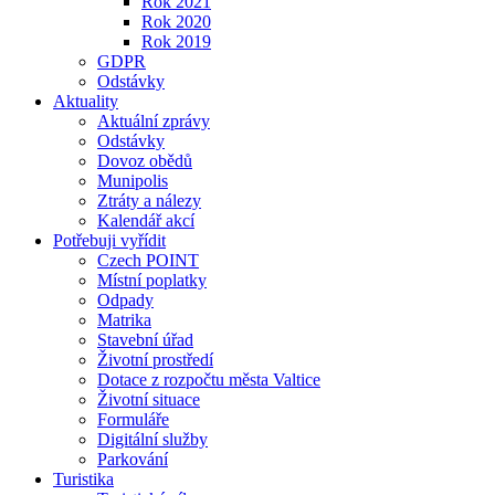
Rok 2021
Rok 2020
Rok 2019
GDPR
Odstávky
Aktuality
Aktuální zprávy
Odstávky
Dovoz obědů
Munipolis
Ztráty a nálezy
Kalendář akcí
Potřebuji vyřídit
Czech POINT
Místní poplatky
Odpady
Matrika
Stavební úřad
Životní prostředí
Dotace z rozpočtu města Valtice
Životní situace
Formuláře
Digitální služby
Parkování
Turistika