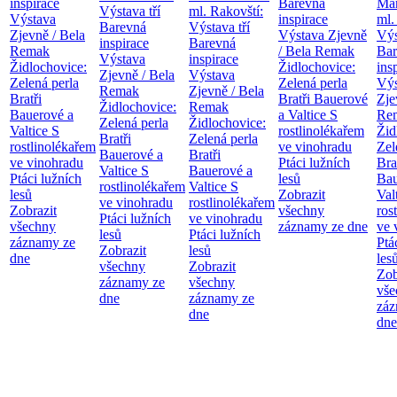
inspirace
Barevná
Mar
Výstava tří
ml. Rakovští:
Výstava
inspirace
ml.
Barevná
Výstava tří
Zjevně / Bela
Výstava Zjevně
Výs
inspirace
Barevná
Remak
/ Bela Remak
Bar
Výstava
inspirace
Židlochovice:
Židlochovice:
ins
Zjevně / Bela
Výstava
Zelená perla
Zelená perla
Výs
Remak
Zjevně / Bela
Bratři
Bratři Bauerové
Zje
Židlochovice:
Remak
Bauerové a
a Valtice
S
Re
Zelená perla
Židlochovice:
Valtice
S
rostlinolékařem
Žid
Bratři
Zelená perla
rostlinolékařem
ve vinohradu
Zel
Bauerové a
Bratři
ve vinohradu
Ptáci lužních
Bra
Valtice
S
Bauerové a
Ptáci lužních
lesů
Bau
rostlinolékařem
Valtice
S
lesů
Zobrazit
Val
ve vinohradu
rostlinolékařem
Zobrazit
všechny
ros
Ptáci lužních
ve vinohradu
všechny
záznamy ze dne
ve 
lesů
Ptáci lužních
záznamy ze
Ptá
Zobrazit
lesů
dne
les
všechny
Zobrazit
Zob
záznamy ze
všechny
vše
dne
záznamy ze
záz
dne
dne