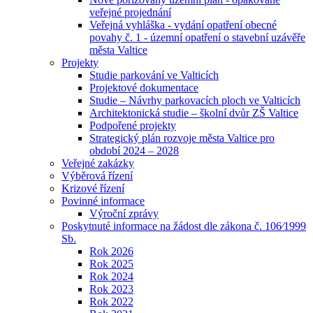
veřejné projednání
Veřejná vyhláška - vydání opatření obecné
povahy č. 1 - územní opatření o stavební uzávěře
města Valtice
Projekty
Studie parkování ve Valticích
Projektové dokumentace
Studie – Návrhy parkovacích ploch ve Valticích
Architektonická studie – školní dvůr ZŠ Valtice
Podpořené projekty
Strategický plán rozvoje města Valtice pro
období 2024 – 2028
Veřejné zakázky
Výběrová řízení
Krizové řízení
Povinné informace
Výroční zprávy
Poskytnuté informace na žádost dle zákona č. 106⁄1999
Sb.
Rok 2026
Rok 2025
Rok 2024
Rok 2023
Rok 2022