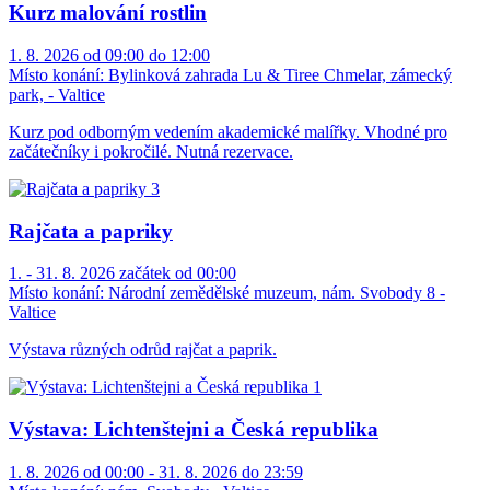
Kurz malování rostlin
1. 8. 2026 od 09:00 do 12:00
Místo konání:
Bylinková zahrada Lu & Tiree Chmelar, zámecký
park, - Valtice
Kurz pod odborným vedením akademické malířky. Vhodné pro
začátečníky i pokročilé. Nutná rezervace.
Rajčata a papriky
1. - 31. 8. 2026 začátek od 00:00
Místo konání:
Národní zemědělské muzeum, nám. Svobody 8 -
Valtice
Výstava různých odrůd rajčat a paprik.
Výstava: Lichtenštejni a Česká republika
1. 8. 2026 od 00:00 - 31. 8. 2026 do 23:59