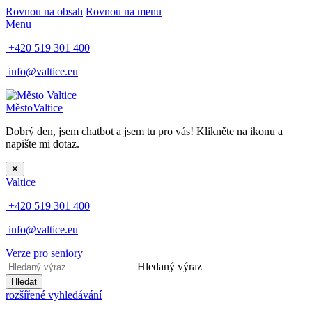
Rovnou na obsah
Rovnou na menu
Menu
+420 519 301 400
info@valtice.eu
Město
Valtice
Dobrý den, jsem chatbot a jsem tu pro vás! Klikněte na ikonu a
napište mi dotaz.
✕
Valtice
+420 519 301 400
info@valtice.eu
Verze pro seniory
Hledaný výraz
Hledat
rozšířené vyhledávání