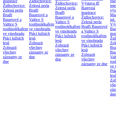
inspirace
Židlochovice:
říše
Židlochovice:
Výstava tří
Židlochovice:
Zelená perla
int
Zelená perla
Barevná
Zelená perla
Bratři
výs
Bratři
inspirace
Bratři
Bauerové a
Mar
Bauerové a
Židlochovice:
Bauerové a
Valtice
S
ml.
Valtice
S
Zelená perla
Valtice
S
rostlinolékařem
Výs
rostlinolékařem
Bratři Bauerové
rostlinolékařem
ve vinohradu
Bar
ve vinohradu
a Valtice
S
ve vinohradu
Ptáci lužních
ins
Ptáci lužních
rostlinolékařem
Ptáci lužních
lesů
Žid
lesů
ve vinohradu
lesů
Zobrazit
Zel
Zobrazit
Ptáci lužních
Zobrazit
všechny
Bra
všechny
lesů
všechny
záznamy ze
Bau
záznamy ze
Zobrazit
záznamy ze
dne
Val
dne
všechny
dne
ros
záznamy ze dne
ve 
Ptá
les
Zob
vše
záz
dne