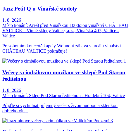
Jazz Petit Q u Vinařské stodoly
1. 8. 2026
Místo konání:
Areál před Vinařskou 100dolou vinařství CHÂTEAU
VALTICE – Vinné sklepy Valtice, a. s., Vinařská 407, Valtice -
Valtice
Po sobotním koncertě kapely Wohnout zábava v areálu vinařství
CHÂTEAU VALTICE pokračuje!
Večery s cimbálovou muzikou ve sklepě Pod Starou
ředitelnou
1. 8. 2026
Místo konání:
Sklep Pod Starou ředitelnou - Hradební 104, Valtice
Přijďte si vychutnat příjemný večer s živou hudbou a sklenkou
dobrého vína.