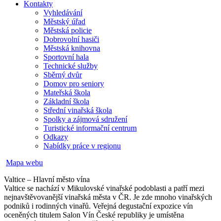
Kontakty
Vyhledávání
Městský úřad
Městská policie
Dobrovolní hasiči
Městská knihovna
Sportovní hala
Technické služby
Sběrný dvůr
Domov pro seniory
Mateřská škola
Základní škola
Střední vinařská škola
Spolky a zájmová sdružení
Turistické informační centrum
Odkazy
Nabídky práce v regionu
Mapa webu
Valtice – Hlavní město vína
Valtice se nachází v Mikulovské vinařské podoblasti a patří mezi
nejnavštěvovanější vinařská města v ČR. Je zde mnoho vinařských
podniků i rodinných vinařů. Veřejná degustační expozice vín
oceněných titulem Salon Vín České republiky je umístěna