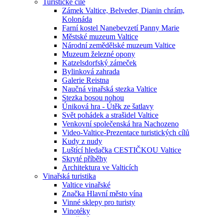
Turistické cíle
Zámek Valtice, Belveder, Dianin chrám,
Kolonáda
Farní kostel Nanebevzetí Panny Marie
Městské muzeum Valtice
Národní zemědělské muzeum Valtice
Muzeum železné opony
Katzelsdorfský zámeček
Bylinková zahrada
Galerie Reistna
Naučná vinařská stezka Valtice
Stezka bosou nohou
Úniková hra - Útěk ze šatlavy
Svět pohádek a strašidel Valtice
Venkovní společenská hra Nachozeno
Video-Valtice-Prezentace turistických cílů
Kudy z nudy
Luštící hledačka CESTIČKOU Valtice
Skryté příběhy
Architektura ve Valticích
Vinařská turistika
Valtice vinařské
Značka Hlavní město vína
Vinné sklepy pro turisty
Vinotéky