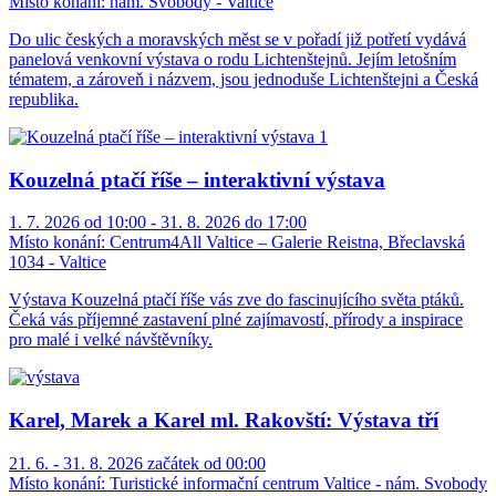
Místo konání:
nám. Svobody - Valtice
Do ulic českých a moravských měst se v pořadí již potřetí vydává
panelová venkovní výstava o rodu Lichtenštejnů. Jejím letošním
tématem, a zároveň i názvem, jsou jednoduše Lichtenštejni a Česká
republika.
Kouzelná ptačí říše – interaktivní výstava
1. 7. 2026 od 10:00 - 31. 8. 2026 do 17:00
Místo konání:
Centrum4All Valtice – Galerie Reistna, Břeclavská
1034 - Valtice
Výstava Kouzelná ptačí říše vás zve do fascinujícího světa ptáků.
Čeká vás příjemné zastavení plné zajímavostí, přírody a inspirace
pro malé i velké návštěvníky.
Karel, Marek a Karel ml. Rakovští: Výstava tří
21. 6. - 31. 8. 2026 začátek od 00:00
Místo konání:
Turistické informační centrum Valtice - nám. Svobody