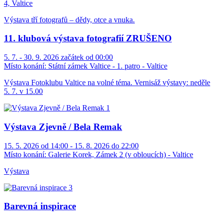
4, Valtice
Výstava tří fotografů – dědy, otce a vnuka.
11. klubová výstava fotografií ZRUŠENO
5. 7. - 30. 9. 2026 začátek od 00:00
Místo konání:
Státní zámek Valtice - 1. patro - Valtice
Výstava Fotoklubu Valtice na volné téma. Vernisáž výstavy: neděle
5. 7. v 15.00
Výstava Zjevně / Bela Remak
15. 5. 2026 od 14:00 - 15. 8. 2026 do 22:00
Místo konání:
Galerie Korek, Zámek 2 (v obloucích) - Valtice
Výstava
Barevná inspirace