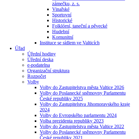
zámečku, z. s.
Vinařské
Sportovní
Historické
Folklórní, taneční a pěvecké
Hudební
Komunitní
Instituce se sídlem ve Valticích
Úřad
Úřední hodiny
Úřední deska
e-podatelna
Organizační struktura
Rozpočet
Volby
Volby do Zastupitelstva města Valtice 2026
Volby do Poslanecké sněmovny Parlamentu
České republiky 2025
Volby do Zastupitelstva Jihomoravského kraje
2024
Volby do Evropského parlamentu 2024
Volba prezidenta republiky 2023
Volby do Zastupitelstva města Valtice 2022
Volby do Poslanecké sněmovny Parlamentu
České republiky 2021