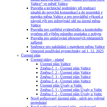
Valtice“ ve městě Valtice
Pravidla a technické podmínky při realizaci
zásahů do povrchů komunikací a do pozemků v
majetku města Valtice a pro provádění výkopů a
zásypů rýh pro inženýrské sítě na území města
Valtice
Pravidla pro zajištění evidenčního a kontrolního
systému při výběru místního poplatku z pobytu
Pravidla pro umísťování přenosných reklamních
zařízení
Směrnice pro nakládání s majetkem města Valtice
Omezení používání pyrotechniky od 1. 12. 2025
Územní plán
Územní plány - platné
Územní plán Valtice
Změna č. 1 - Územní plán Valtice
Změna č. 2 - Územní plán Valtice
Změna č. 3 - Územní plán Valtice
Změna č. 4 - Územní plán Valtice
Územní plán Úvaly u Valtic
Změna č. 1 - Územní plán Úvaly u Valtic
Změna č. 2 - Územní plán Úvaly u Valtic
Nově pořizovaný územní plán - návh pro veřejné
projednání
Nově pořizovaný územní plán - opakované