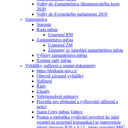
Volby do Zastupitelstva Jihomoravského kraje
2020
Volby do Evropského parlamentu 2019
Samospráva
Starosta
Rada města
Usnesení RM
Zastupitelstvo města
Usnesení ZM
Záznamy ze zasedání zastupitelstva města
Výbory zastupitelstva města
Komise rady města
Vyhlášky, nařízení a ostatní dokumenty
https:⁄⁄sbirkapp.gov.cz⁄
Obecně závazné vyhlášky
Nařízení
Řády
Zásady
Veřejnoprávní smlouvy
Pravidla pro přijímání a vyřizování stížností a
peticí
Statut Ceny města Valtice
Postup a metodika vydávání povolení ke stání
vozidel na pozemní komunikaci se stanovenou
místní úpravou B29 + E13 „mimo povolení MěÚ