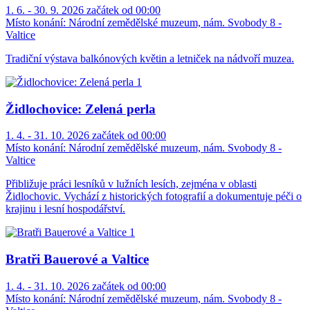
1. 6. - 30. 9. 2026 začátek od 00:00
Místo konání:
Národní zemědělské muzeum, nám. Svobody 8 -
Valtice
Tradiční výstava balkónových květin a letniček na nádvoří muzea.
Židlochovice: Zelená perla
1. 4. - 31. 10. 2026 začátek od 00:00
Místo konání:
Národní zemědělské muzeum, nám. Svobody 8 -
Valtice
Přibližuje práci lesníků v lužních lesích, zejména v oblasti
Židlochovic. Vychází z historických fotografií a dokumentuje péči o
krajinu i lesní hospodářství.
Bratři Bauerové a Valtice
1. 4. - 31. 10. 2026 začátek od 00:00
Místo konání:
Národní zemědělské muzeum, nám. Svobody 8 -