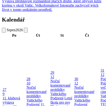
Výstava představuje rozmanitost ptačích druhů, které obývají lužní
krajinu v okolí Valtic. Velkoformátové fotografie zachycují jejich
život v tomto unikátním prostředí.
Kalendář
Srpen
2026
Po
Út
St
Čt
31
29
12
12
28
30
Pod
Noční
10
12
Prá
komentované
Noční
Noční
več
27
prohlídky
komentované
komentované
cim
9
Valtického
prohlídky
prohlídky
Val
11. klubová
Podzemí
Letní
Valtického
Valtického
Po
výstava
škola pro psy
Podzemí
11.
Podzemí
TE