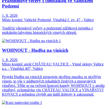
Prázdninové večery s cimbálkou ve Valtickém
Podzemí
1. 8. 2026
Místo konání:
Valtické Podzemí, Vinařská č. ev. 47 - Valtice
Tradiční víkendové večery a podzemní zážitková turistika v
unikátním labyrintu historických vinných sklepů.
WOHNOUT - Hudba na vinicích
1. 8. 2026
Místo konání:
areál CHÂTEAU VALTICE - Vinné sklepy Valtice
a.s. - Vinařská 407, Valtice
Projekt Hudba na vinicích propojuje skvělou muziku se skvělým
vínem, to vše v nádherných lokalitách českých a moravských
vinařství. Těšte se na večerní koncert kapely WOHNOUT v areálu
vinařství, ochutnávku vín CHÂTEAU VALTICE a VINAŘSTVÍ
KOVACS a nebudou chybět ani další dobroty k zakousnutí.