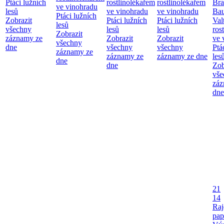
Ptáci lužních
rostlinolékařem
rostlinolékařem
Bra
ve vinohradu
lesů
ve vinohradu
ve vinohradu
Bau
Ptáci lužních
Zobrazit
Ptáci lužních
Ptáci lužních
Val
lesů
všechny
lesů
lesů
ros
Zobrazit
záznamy ze
Zobrazit
Zobrazit
ve 
všechny
dne
všechny
všechny
Ptá
záznamy ze
záznamy ze
záznamy ze dne
les
dne
dne
Zob
vše
záz
dne
21
14
Raj
pap