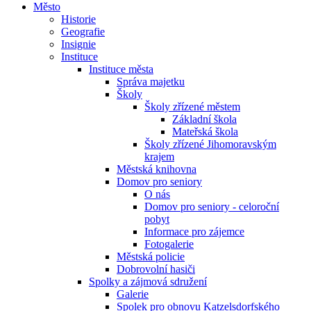
Město
Historie
Geografie
Insignie
Instituce
Instituce města
Správa majetku
Školy
Školy zřízené městem
Základní škola
Mateřská škola
Školy zřízené Jihomoravským
krajem
Městská knihovna
Domov pro seniory
O nás
Domov pro seniory - celoroční
pobyt
Informace pro zájemce
Fotogalerie
Městská policie
Dobrovolní hasiči
Spolky a zájmová sdružení
Galerie
Spolek pro obnovu Katzelsdorfského