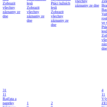
všechny
Zel
Zobrazit
lesů
Ptáci lužních
záznamy ze dne
Bra
všechny
Zobrazit
lesů
Bau
záznamy ze
všechny
Zobrazit
Val
dne
záznamy ze
všechny
ros
dne
záznamy ze
ve 
dne
Ptá
les
Zob
vše
záz
dne
31
4
11
11
Rajčata a
Vý
papriky
1
2
ZE