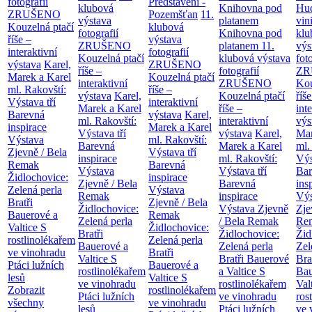
fotografií
Představení -
klubová
Knihovna pod
Hu
ZRUŠENO
Pozemšťan
11.
výstava
platanem
vin
Kouzelná ptačí
klubová
fotografií
Knihovna pod
klu
říše –
výstava
ZRUŠENO
platanem
11.
výs
interaktivní
fotografií
Kouzelná ptačí
klubová výstava
fot
výstava
Karel,
ZRUŠENO
říše –
fotografií
ZR
Marek a Karel
Kouzelná ptačí
interaktivní
ZRUŠENO
Kou
ml. Rakovští:
říše –
výstava
Karel,
Kouzelná ptačí
říše
Výstava tří
interaktivní
Marek a Karel
říše –
int
Barevná
výstava
Karel,
ml. Rakovští:
interaktivní
výs
inspirace
Marek a Karel
Výstava tří
výstava
Karel,
Mar
Výstava
ml. Rakovští:
Barevná
Marek a Karel
ml.
Zjevně / Bela
Výstava tří
inspirace
ml. Rakovští:
Výs
Remak
Barevná
Výstava
Výstava tří
Bar
Židlochovice:
inspirace
Zjevně / Bela
Barevná
ins
Zelená perla
Výstava
Remak
inspirace
Výs
Bratři
Zjevně / Bela
Židlochovice:
Výstava Zjevně
Zje
Bauerové a
Remak
Zelená perla
/ Bela Remak
Re
Valtice
S
Židlochovice:
Bratři
Židlochovice:
Žid
rostlinolékařem
Zelená perla
Bauerové a
Zelená perla
Zel
ve vinohradu
Bratři
Valtice
S
Bratři Bauerové
Bra
Ptáci lužních
Bauerové a
rostlinolékařem
a Valtice
S
Bau
lesů
Valtice
S
ve vinohradu
rostlinolékařem
Val
Zobrazit
rostlinolékařem
Ptáci lužních
ve vinohradu
ros
všechny
ve vinohradu
lesů
Ptáci lužních
ve 