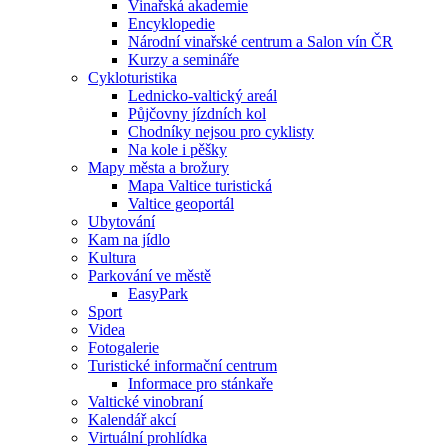
Vinařská akademie
Encyklopedie
Národní vinařské centrum a Salon vín ČR
Kurzy a semináře
Cykloturistika
Lednicko-valtický areál
Půjčovny jízdních kol
Chodníky nejsou pro cyklisty
Na kole i pěšky
Mapy města a brožury
Mapa Valtice turistická
Valtice geoportál
Ubytování
Kam na jídlo
Kultura
Parkování ve městě
EasyPark
Sport
Videa
Fotogalerie
Turistické informační centrum
Informace pro stánkaře
Valtické vinobraní
Kalendář akcí
Virtuální prohlídka