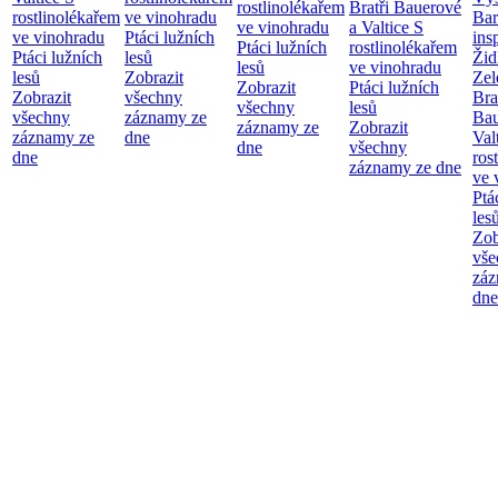
rostlinolékařem
Bratři Bauerové
rostlinolékařem
ve vinohradu
Bar
ve vinohradu
a Valtice
S
ve vinohradu
Ptáci lužních
ins
Ptáci lužních
rostlinolékařem
Ptáci lužních
lesů
Žid
lesů
ve vinohradu
lesů
Zobrazit
Zel
Zobrazit
Ptáci lužních
Zobrazit
všechny
Bra
všechny
lesů
všechny
záznamy ze
Bau
záznamy ze
Zobrazit
záznamy ze
dne
Val
dne
všechny
dne
ros
záznamy ze dne
ve 
Ptá
les
Zob
vše
záz
dne