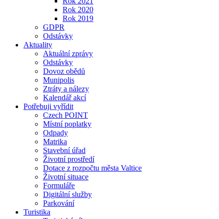
Rok 2021
Rok 2020
Rok 2019
GDPR
Odstávky
Aktuality
Aktuální zprávy
Odstávky
Dovoz obědů
Munipolis
Ztráty a nálezy
Kalendář akcí
Potřebuji vyřídit
Czech POINT
Místní poplatky
Odpady
Matrika
Stavební úřad
Životní prostředí
Dotace z rozpočtu města Valtice
Životní situace
Formuláře
Digitální služby
Parkování
Turistika