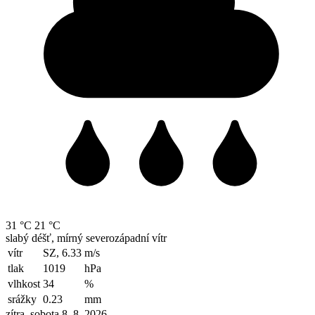
31 °C
21 °C
slabý déšť, mírný severozápadní vítr
vítr
SZ, 6.33
m/s
tlak
1019
hPa
vlhkost
34
%
srážky
0.23
mm
zítra, sobota 8. 8. 2026