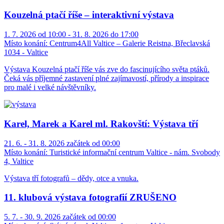
Kouzelná ptačí říše – interaktivní výstava
1. 7. 2026 od 10:00 - 31. 8. 2026 do 17:00
Místo konání:
Centrum4All Valtice – Galerie Reistna, Břeclavská
1034 - Valtice
Výstava Kouzelná ptačí říše vás zve do fascinujícího světa ptáků.
Čeká vás příjemné zastavení plné zajímavostí, přírody a inspirace
pro malé i velké návštěvníky.
Karel, Marek a Karel ml. Rakovští: Výstava tří
21. 6. - 31. 8. 2026 začátek od 00:00
Místo konání:
Turistické informační centrum Valtice - nám. Svobody
4, Valtice
Výstava tří fotografů – dědy, otce a vnuka.
11. klubová výstava fotografií ZRUŠENO
5. 7. - 30. 9. 2026 začátek od 00:00