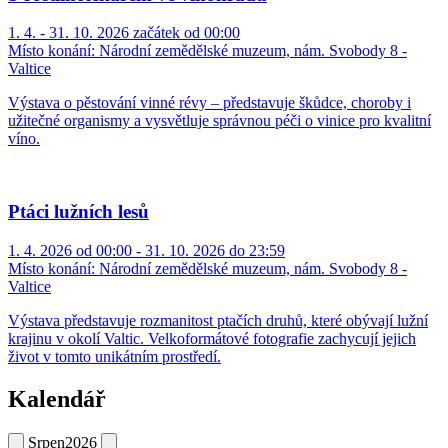
1. 4. - 31. 10. 2026 začátek od 00:00
Místo konání:
Národní zemědělské muzeum, nám. Svobody 8 -
Valtice
Výstava o pěstování vinné révy – představuje škůdce, choroby i
užitečné organismy a vysvětluje správnou péči o vinice pro kvalitní
víno.
Ptáci lužních lesů
1. 4. 2026 od 00:00 - 31. 10. 2026 do 23:59
Místo konání:
Národní zemědělské muzeum, nám. Svobody 8 -
Valtice
Výstava představuje rozmanitost ptačích druhů, které obývají lužní
krajinu v okolí Valtic. Velkoformátové fotografie zachycují jejich
život v tomto unikátním prostředí.
Kalendář
Srpen
2026