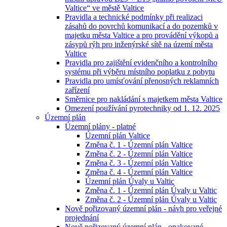
Valtice“ ve městě Valtice
Pravidla a technické podmínky při realizaci
zásahů do povrchů komunikací a do pozemků v
majetku města Valtice a pro provádění výkopů a
zásypů rýh pro inženýrské sítě na území města
Valtice
Pravidla pro zajištění evidenčního a kontrolního
systému při výběru místního poplatku z pobytu
Pravidla pro umísťování přenosných reklamních
zařízení
Směrnice pro nakládání s majetkem města Valtice
Omezení používání pyrotechniky od 1. 12. 2025
Územní plán
Územní plány - platné
Územní plán Valtice
Změna č. 1 - Územní plán Valtice
Změna č. 2 - Územní plán Valtice
Změna č. 3 - Územní plán Valtice
Změna č. 4 - Územní plán Valtice
Územní plán Úvaly u Valtic
Změna č. 1 - Územní plán Úvaly u Valtic
Změna č. 2 - Územní plán Úvaly u Valtic
Nově pořizovaný územní plán - návh pro veřejné
projednání
Nově pořizovaný územní plán - opakované