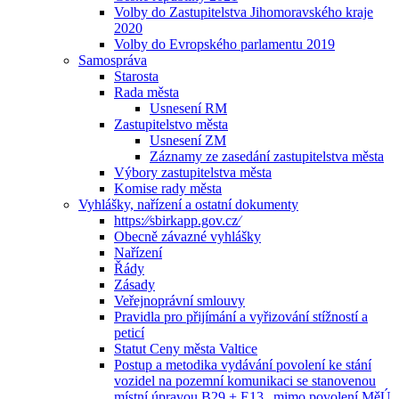
Volby do Zastupitelstva Jihomoravského kraje
2020
Volby do Evropského parlamentu 2019
Samospráva
Starosta
Rada města
Usnesení RM
Zastupitelstvo města
Usnesení ZM
Záznamy ze zasedání zastupitelstva města
Výbory zastupitelstva města
Komise rady města
Vyhlášky, nařízení a ostatní dokumenty
https:⁄⁄sbirkapp.gov.cz⁄
Obecně závazné vyhlášky
Nařízení
Řády
Zásady
Veřejnoprávní smlouvy
Pravidla pro přijímání a vyřizování stížností a
peticí
Statut Ceny města Valtice
Postup a metodika vydávání povolení ke stání
vozidel na pozemní komunikaci se stanovenou
místní úpravou B29 + E13 „mimo povolení MěÚ