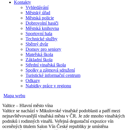
Kontakty
Vyhledávání
Městský úřad
Městská policie
Dobrovolní hasiči
Městská knihovna
Sportovní hala
Technické služby
Sběrný dvůr
Domov pro seniory
Mateřská škola
Základní škola
Střední vinařská škola
Spolky a zájmová sdružení
Turistické informační centrum
Odkazy
Nabídky práce v regionu
Mapa webu
Valtice – Hlavní město vína
Valtice se nachází v Mikulovské vinařské podoblasti a patří mezi
nejnavštěvovanější vinařská města v ČR. Je zde mnoho vinařských
podniků i rodinných vinařů. Veřejná degustační expozice vín
oceněných titulem Salon Vín České republiky je umístěna