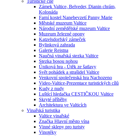
Turistické cíle
Zámek Valtice, Belveder, Dianin chrám,
Kolonáda
Farní kostel Nanebevzetí Panny Marie
Městské muzeum Valtice
Národní zemědělské muzeum Valtice
Muzeum železné opony
Katzelsdorfský zámeček
Bylinková zahrada
Galerie Reistna
Naučná vinařská stezka Valtice
Stezka bosou nohou
Úniková hra - Útěk ze šatlavy
Svět pohádek a strašidel Valtice
Venkovní společenská hra Nachozeno
Video-Valtice-Prezentace turistických cílů
Kudy z nudy
Luštící hledačka CESTIČKOU Valtice
Skryté příběhy
Architektura ve Valticích
Vinařská turistika
Valtice vinařské
Značka Hlavní město vína
Vinné sklepy pro turisty
Vinotéky