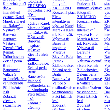
fotografií
Kouzelná ptačí
fotografií
Podzemí
11.
sto
ZRUŠENO
říše –
ZRUŠENO
klubová výstava
klu
Kouzelná ptačí
interaktivní
Kouzelná ptačí
fotografií
výs
říše –
výstava
Karel,
říše –
ZRUŠENO
fot
interaktivní
Marek a Karel
interaktivní
Kouzelná ptačí
ZR
výstava
Karel,
ml. Rakovští:
výstava
Karel,
říše –
Kou
Marek a Karel
Výstava tří
Marek a Karel
interaktivní
říše
ml. Rakovští:
Barevná
ml. Rakovští:
výstava
Karel,
int
Výstava tří
inspirace
Výstava tří
Marek a Karel
výs
Barevná
Výstava
Barevná
ml. Rakovští:
Mar
inspirace
Zjevně / Bela
inspirace
Výstava tří
ml.
Výstava
Remak
Výstava
Barevná
Výs
Zjevně / Bela
Židlochovice:
Zjevně / Bela
inspirace
Bar
Remak
Zelená perla
Remak
Výstava Zjevně
ins
Židlochovice:
Bratři
Židlochovice:
/ Bela Remak
Výs
Zelená perla
Bauerové a
Zelená perla
Židlochovice:
Zje
Bratři
Valtice
S
Bratři
Zelená perla
Re
Bauerové a
rostlinolékařem
Bauerové a
Bratři Bauerové
Žid
Valtice
S
ve vinohradu
Valtice
S
a Valtice
S
Zel
rostlinolékařem
Ptáci lužních
rostlinolékařem
rostlinolékařem
Bra
ve vinohradu
lesů
ve vinohradu
ve vinohradu
Bau
Ptáci lužních
Zobrazit
Ptáci lužních
Ptáci lužních
Val
lesů
všechny
lesů
lesů
ros
Zobrazit
záznamy ze
Zobrazit
Zobrazit
ve 
všechny
dne
všechny
všechny
Ptá