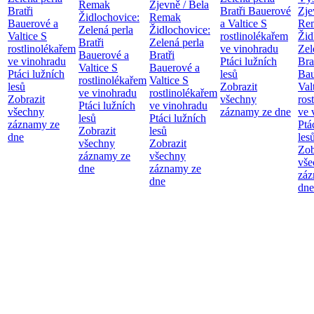
Remak
Zjevně / Bela
Bratři
Bratři Bauerové
Zje
Židlochovice:
Remak
Bauerové a
a Valtice
S
Re
Zelená perla
Židlochovice:
Valtice
S
rostlinolékařem
Žid
Bratři
Zelená perla
rostlinolékařem
ve vinohradu
Zel
Bauerové a
Bratři
ve vinohradu
Ptáci lužních
Bra
Valtice
S
Bauerové a
Ptáci lužních
lesů
Bau
rostlinolékařem
Valtice
S
lesů
Zobrazit
Val
ve vinohradu
rostlinolékařem
Zobrazit
všechny
ros
Ptáci lužních
ve vinohradu
všechny
záznamy ze dne
ve 
lesů
Ptáci lužních
záznamy ze
Ptá
Zobrazit
lesů
dne
les
všechny
Zobrazit
Zob
záznamy ze
všechny
vše
dne
záznamy ze
záz
dne
dne