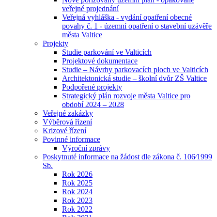
veřejné projednání
Veřejná vyhláška - vydání opatření obecné
povahy č. 1 - územní opatření o stavební uzávěře
města Valtice
Projekty
Studie parkování ve Valticích
Projektové dokumentace
Studie – Návrhy parkovacích ploch ve Valticích
Architektonická studie – školní dvůr ZŠ Valtice
Podpořené projekty
Strategický plán rozvoje města Valtice pro
období 2024 – 2028
Veřejné zakázky
Výběrová řízení
Krizové řízení
Povinné informace
Výroční zprávy
Poskytnuté informace na žádost dle zákona č. 106⁄1999
Sb.
Rok 2026
Rok 2025
Rok 2024
Rok 2023
Rok 2022