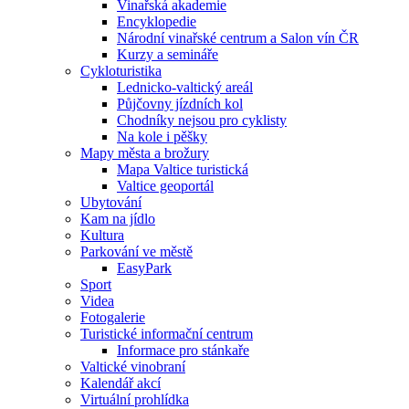
Vinařská akademie
Encyklopedie
Národní vinařské centrum a Salon vín ČR
Kurzy a semináře
Cykloturistika
Lednicko-valtický areál
Půjčovny jízdních kol
Chodníky nejsou pro cyklisty
Na kole i pěšky
Mapy města a brožury
Mapa Valtice turistická
Valtice geoportál
Ubytování
Kam na jídlo
Kultura
Parkování ve městě
EasyPark
Sport
Videa
Fotogalerie
Turistické informační centrum
Informace pro stánkaře
Valtické vinobraní
Kalendář akcí
Virtuální prohlídka