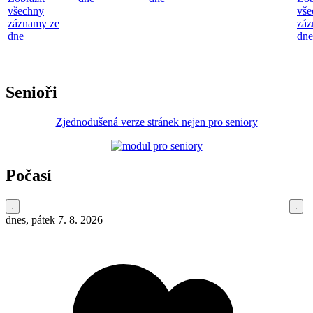
všechny
vše
záznamy ze
záz
dne
dne
Senioři
Zjednodušená verze stránek nejen pro seniory
Počasí
dnes, pátek 7. 8. 2026