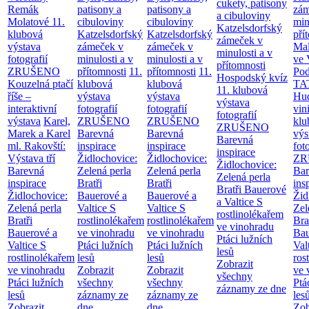
cukety, patisony
Remák
patisony a
patisony a
zám
a cibuloviny
Molatové
11.
cibuloviny
cibuloviny
min
Katzelsdorfský
klubová
Katzelsdorfský
Katzelsdorfský
pří
zámeček v
výstava
zámeček v
zámeček v
Mal
minulosti a v
fotografií
minulosti a v
minulosti a v
ve 
přítomnosti
ZRUŠENO
přítomnosti
11.
přítomnosti
11.
Po
Hospodský kvíz
Kouzelná ptačí
klubová
klubová
TA
11. klubová
říše –
výstava
výstava
Hu
výstava
interaktivní
fotografií
fotografií
vin
fotografií
výstava
Karel,
ZRUŠENO
ZRUŠENO
klu
ZRUŠENO
Marek a Karel
Barevná
Barevná
výs
Barevná
ml. Rakovští:
inspirace
inspirace
fot
inspirace
Výstava tří
Židlochovice:
Židlochovice:
ZR
Židlochovice:
Barevná
Zelená perla
Zelená perla
Bar
Zelená perla
inspirace
Bratři
Bratři
ins
Bratři Bauerové
Židlochovice:
Bauerové a
Bauerové a
Žid
a Valtice
S
Zelená perla
Valtice
S
Valtice
S
Zel
rostlinolékařem
Bratři
rostlinolékařem
rostlinolékařem
Bra
ve vinohradu
Bauerové a
ve vinohradu
ve vinohradu
Bau
Ptáci lužních
Valtice
S
Ptáci lužních
Ptáci lužních
Val
lesů
rostlinolékařem
lesů
lesů
ros
Zobrazit
ve vinohradu
Zobrazit
Zobrazit
ve 
všechny
Ptáci lužních
všechny
všechny
Ptá
záznamy ze dne
lesů
záznamy ze
záznamy ze
les
Zobrazit
dne
dne
Zob