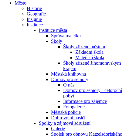
Město
Historie
Geografie
Insignie
Instituce
Instituce města
Správa majetku
Školy
Školy zřízené městem
Základní škola
Mateřská škola
Školy zřízené Jihomoravským
krajem
Městská knihovna
Domov pro seniory
O nás
Domov pro seniory - celoroční
pobyt
Informace pro zájemce
Fotogalerie
Městská policie
Dobrovolní hasiči
Spolky a zájmová sdružení
Galerie
Spolek pro obnovu Katzelsdorfského