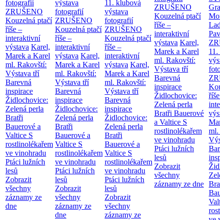
fotografií
výstava
11. klubová
ZRUŠENO
Gr
ZRUŠENO
fotografií
výstava
Kouzelná ptačí
Mor
Kouzelná ptačí
ZRUŠENO
fotografií
říše –
Lad
říše –
Kouzelná ptačí
ZRUŠENO
interaktivní
Pav
interaktivní
říše –
Kouzelná ptačí
výstava
Karel,
ZR
výstava
Karel,
interaktivní
říše –
Marek a Karel
11.
Marek a Karel
výstava
Karel,
interaktivní
ml. Rakovští:
výs
ml. Rakovští:
Marek a Karel
výstava
Karel,
Výstava tří
fot
Výstava tří
ml. Rakovští:
Marek a Karel
Barevná
ZR
Barevná
Výstava tří
ml. Rakovští:
inspirace
Kou
inspirace
Barevná
Výstava tří
Židlochovice:
říše
Židlochovice:
inspirace
Barevná
Zelená perla
int
Zelená perla
Židlochovice:
inspirace
Bratři Bauerové
výs
Bratři
Zelená perla
Židlochovice:
a Valtice
S
Mar
Bauerové a
Bratři
Zelená perla
rostlinolékařem
ml.
Valtice
S
Bauerové a
Bratři
ve vinohradu
Výs
rostlinolékařem
Valtice
S
Bauerové a
Ptáci lužních
Bar
ve vinohradu
rostlinolékařem
Valtice
S
lesů
ins
Ptáci lužních
ve vinohradu
rostlinolékařem
Zobrazit
Žid
lesů
Ptáci lužních
ve vinohradu
všechny
Zel
Zobrazit
lesů
Ptáci lužních
záznamy ze dne
Bra
všechny
Zobrazit
lesů
Bau
záznamy ze
všechny
Zobrazit
Val
dne
záznamy ze
všechny
ros
dne
záznamy ze
ve 