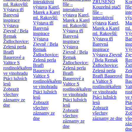
interaktivní
ZRUŠENO
Kou
ml. Rakovští:
říše –
výstava
Karel,
Kouzelná ptačí
říše
Výstava tří
interaktivní
Marek a Karel
říše –
int
Barevná
výstava
Karel,
ml. Rakovští:
interaktivní
výs
inspirace
Marek a Karel
Výstava tří
výstava
Karel,
Mar
Výstava
ml. Rakovští:
Barevná
Marek a Karel
ml.
Zjevně / Bela
Výstava tří
inspirace
ml. Rakovští:
Výs
Remak
Barevná
Výstava
Výstava tří
Bar
Židlochovice:
inspirace
Zjevně / Bela
Barevná
ins
Zelená perla
Výstava
Remak
inspirace
Výs
Bratři
Zjevně / Bela
Židlochovice:
Výstava Zjevně
Zje
Bauerové a
Remak
Zelená perla
/ Bela Remak
Re
Valtice
S
Židlochovice:
Bratři
Židlochovice:
Žid
rostlinolékařem
Zelená perla
Bauerové a
Zelená perla
Zel
ve vinohradu
Bratři
Valtice
S
Bratři Bauerové
Bra
Ptáci lužních
Bauerové a
rostlinolékařem
a Valtice
S
Bau
lesů
Valtice
S
ve vinohradu
rostlinolékařem
Val
Zobrazit
rostlinolékařem
Ptáci lužních
ve vinohradu
ros
všechny
ve vinohradu
lesů
Ptáci lužních
ve 
záznamy ze
Ptáci lužních
Zobrazit
lesů
Ptá
dne
lesů
všechny
Zobrazit
les
Zobrazit
záznamy ze
všechny
Zob
všechny
dne
záznamy ze dne
vše
záznamy ze
záz
dne
dne