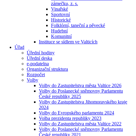
zámečku, z. s.
Vinařské
Sportovní
Historické
Folklórní, taneční a pěvecké
Hudební
Komunitní
Instituce se sídlem ve Valticích
Úřad
Úřední hodiny
Úřední deska
e-podatelna
Organizační struktura
Rozpočet
Volby
Volby do Zastupitelstva města Valtice 2026
Volby do Poslanecké sněmovny Parlamentu
České republiky 2025
Volby do Zastupitelstva Jihomoravského kraje
2024
Volby do Evropského parlamentu 2024
Volba prezidenta republiky 2023
Volby do Zastupitelstva města Valtice 2022
Volby do Poslanecké sněmovny Parlamentu
České republiky 2021