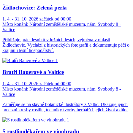
Židlochovice: Zelená perla
1. 4. - 31. 10. 2026 začátek od 00:00
Místo konání:
Národní zemědělské muzeum, nám. Svobody 8 -
Valtice
Přibližuje práci lesníků v lužních lesích, zejména v oblasti
Židlochovic. Vychází z historických fotografií a dokumentuje péči o
krajinu i lesní hospodářství.
Bratři Bauerové a Valtice
1. 4. - 31. 10. 2026 začátek od 00:00
Místo konání:
Národní zemědělské muzeum, nám. Svobody 8 -
Valtice
Zaměřuje se na slavné botanické ilustrátory z Valtic. Ukazuje jejich
precizní kresby rostlin, techniky tvorby herbářů i jejich život a dílo.
S rostlinolékařem ve vinohradu