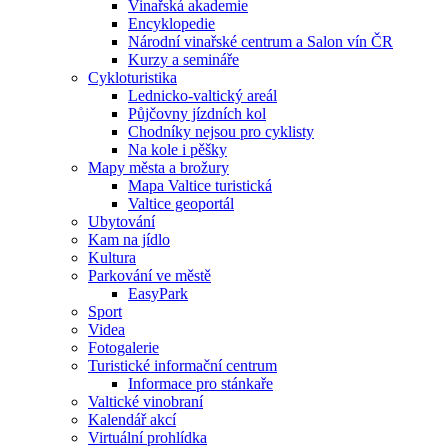
Vinařská akademie
Encyklopedie
Národní vinařské centrum a Salon vín ČR
Kurzy a semináře
Cykloturistika
Lednicko-valtický areál
Půjčovny jízdních kol
Chodníky nejsou pro cyklisty
Na kole i pěšky
Mapy města a brožury
Mapa Valtice turistická
Valtice geoportál
Ubytování
Kam na jídlo
Kultura
Parkování ve městě
EasyPark
Sport
Videa
Fotogalerie
Turistické informační centrum
Informace pro stánkaře
Valtické vinobraní
Kalendář akcí
Virtuální prohlídka