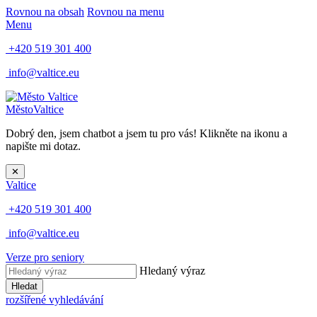
Rovnou na obsah
Rovnou na menu
Menu
+420 519 301 400
info@valtice.eu
Město
Valtice
Dobrý den, jsem chatbot a jsem tu pro vás! Klikněte na ikonu a
napište mi dotaz.
✕
Valtice
+420 519 301 400
info@valtice.eu
Verze pro seniory
Hledaný výraz
Hledat
rozšířené vyhledávání