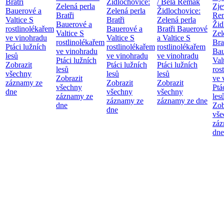
Bratři
Židlochovice:
/ Bela Remak
Zelená perla
Zje
Bauerové a
Zelená perla
Židlochovice:
Bratři
Re
Valtice
S
Bratři
Zelená perla
Bauerové a
Žid
rostlinolékařem
Bauerové a
Bratři Bauerové
Valtice
S
Zel
ve vinohradu
Valtice
S
a Valtice
S
rostlinolékařem
Bra
Ptáci lužních
rostlinolékařem
rostlinolékařem
ve vinohradu
Bau
lesů
ve vinohradu
ve vinohradu
Ptáci lužních
Val
Zobrazit
Ptáci lužních
Ptáci lužních
lesů
ros
všechny
lesů
lesů
Zobrazit
ve 
záznamy ze
Zobrazit
Zobrazit
všechny
Ptá
dne
všechny
všechny
záznamy ze
les
záznamy ze
záznamy ze dne
dne
Zob
dne
vše
záz
dne