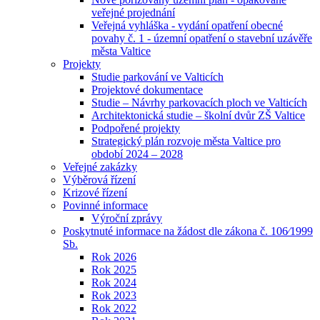
veřejné projednání
Veřejná vyhláška - vydání opatření obecné
povahy č. 1 - územní opatření o stavební uzávěře
města Valtice
Projekty
Studie parkování ve Valticích
Projektové dokumentace
Studie – Návrhy parkovacích ploch ve Valticích
Architektonická studie – školní dvůr ZŠ Valtice
Podpořené projekty
Strategický plán rozvoje města Valtice pro
období 2024 – 2028
Veřejné zakázky
Výběrová řízení
Krizové řízení
Povinné informace
Výroční zprávy
Poskytnuté informace na žádost dle zákona č. 106⁄1999
Sb.
Rok 2026
Rok 2025
Rok 2024
Rok 2023
Rok 2022