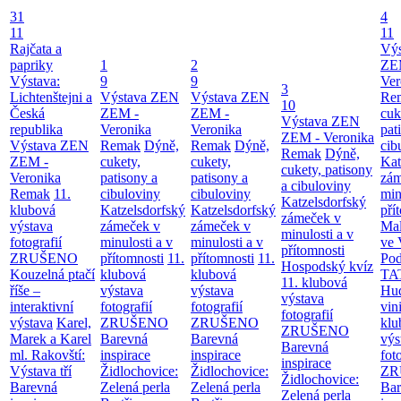
31
4
11
11
Rajčata a
Vý
papriky
1
2
ZE
Výstava:
9
9
Ver
3
Lichtenštejni a
Výstava ZEN
Výstava ZEN
Re
10
Česká
ZEM -
ZEM -
cuk
Výstava ZEN
republika
Veronika
Veronika
pat
ZEM - Veronika
Výstava ZEN
Remak
Dýně,
Remak
Dýně,
cib
Remak
Dýně,
ZEM -
cukety,
cukety,
Kat
cukety, patisony
Veronika
patisony a
patisony a
zám
a cibuloviny
Remak
11.
cibuloviny
cibuloviny
min
Katzelsdorfský
klubová
Katzelsdorfský
Katzelsdorfský
pří
zámeček v
výstava
zámeček v
zámeček v
Mal
minulosti a v
fotografií
minulosti a v
minulosti a v
ve 
přítomnosti
ZRUŠENO
přítomnosti
11.
přítomnosti
11.
Po
Hospodský kvíz
Kouzelná ptačí
klubová
klubová
TA
11. klubová
říše –
výstava
výstava
Hu
výstava
interaktivní
fotografií
fotografií
vin
fotografií
výstava
Karel,
ZRUŠENO
ZRUŠENO
klu
ZRUŠENO
Marek a Karel
Barevná
Barevná
výs
Barevná
ml. Rakovští:
inspirace
inspirace
fot
inspirace
Výstava tří
Židlochovice:
Židlochovice:
ZR
Židlochovice:
Barevná
Zelená perla
Zelená perla
Bar
Zelená perla