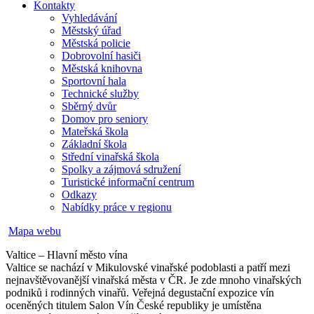
Kontakty
Vyhledávání
Městský úřad
Městská policie
Dobrovolní hasiči
Městská knihovna
Sportovní hala
Technické služby
Sběrný dvůr
Domov pro seniory
Mateřská škola
Základní škola
Střední vinařská škola
Spolky a zájmová sdružení
Turistické informační centrum
Odkazy
Nabídky práce v regionu
Mapa webu
Valtice – Hlavní město vína
Valtice se nachází v Mikulovské vinařské podoblasti a patří mezi
nejnavštěvovanější vinařská města v ČR. Je zde mnoho vinařských
podniků i rodinných vinařů. Veřejná degustační expozice vín
oceněných titulem Salon Vín České republiky je umístěna