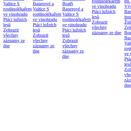
rostlinolékařem
ml.
Valtice
S
Bauerové a
Bratři
ve vinohradu
Výs
rostlinolékařem
Valtice
S
Bauerové a
Ptáci lužních
Bar
ve vinohradu
rostlinolékařem
Valtice
S
lesů
ins
Ptáci lužních
ve vinohradu
rostlinolékařem
Zobrazit
Žid
lesů
Ptáci lužních
ve vinohradu
všechny
Zel
Zobrazit
lesů
Ptáci lužních
záznamy ze dne
Bra
všechny
Zobrazit
lesů
Bau
záznamy ze
všechny
Zobrazit
Val
dne
záznamy ze
všechny
ros
dne
záznamy ze
ve 
dne
Ptá
les
Zob
vše
záz
dne