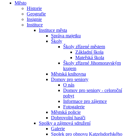
Město
Historie
Geografie
Insignie
Instituce
Instituce města
Správa majetku
Školy
Školy zřízené městem
Základní škola
Mateřská škola
Školy zřízené Jihomoravským
krajem
Městská knihovna
Domov pro seniory
O nás
Domov pro seniory - celoroční
pobyt
Informace pro zájemce
Fotogalerie
Městská policie
Dobrovolní hasiči
Spolky a zájmová sdružení
Galerie
Spolek pro obnovu Katzelsdorfského