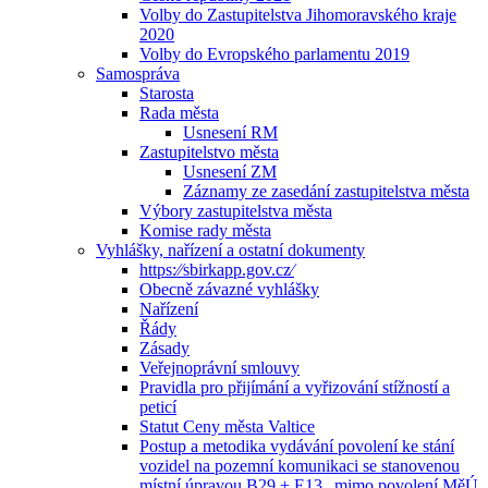
Volby do Zastupitelstva Jihomoravského kraje
2020
Volby do Evropského parlamentu 2019
Samospráva
Starosta
Rada města
Usnesení RM
Zastupitelstvo města
Usnesení ZM
Záznamy ze zasedání zastupitelstva města
Výbory zastupitelstva města
Komise rady města
Vyhlášky, nařízení a ostatní dokumenty
https:⁄⁄sbirkapp.gov.cz⁄
Obecně závazné vyhlášky
Nařízení
Řády
Zásady
Veřejnoprávní smlouvy
Pravidla pro přijímání a vyřizování stížností a
peticí
Statut Ceny města Valtice
Postup a metodika vydávání povolení ke stání
vozidel na pozemní komunikaci se stanovenou
místní úpravou B29 + E13 „mimo povolení MěÚ