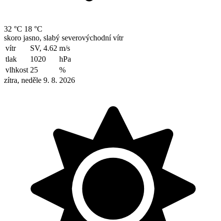
32 °C
18 °C
skoro jasno, slabý severovýchodní vítr
vítr
SV, 4.62
m/s
tlak
1020
hPa
vlhkost
25
%
zítra, neděle 9. 8. 2026