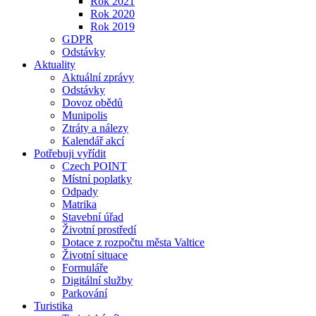
Rok 2021
Rok 2020
Rok 2019
GDPR
Odstávky
Aktuality
Aktuální zprávy
Odstávky
Dovoz obědů
Munipolis
Ztráty a nálezy
Kalendář akcí
Potřebuji vyřídit
Czech POINT
Místní poplatky
Odpady
Matrika
Stavební úřad
Životní prostředí
Dotace z rozpočtu města Valtice
Životní situace
Formuláře
Digitální služby
Parkování
Turistika