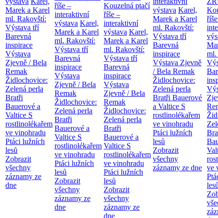
výstava
Karel,
interaktivní
ZR
říše –
Kouzelná ptačí
Marek a Karel
výstava
Karel,
Kou
interaktivní
říše –
ml. Rakovští:
Marek a Karel
říše
výstava
Karel,
interaktivní
Výstava tří
ml. Rakovští:
int
Marek a Karel
výstava
Karel,
Barevná
Výstava tří
výs
ml. Rakovští:
Marek a Karel
inspirace
Barevná
Mar
Výstava tří
ml. Rakovští:
Výstava
inspirace
ml.
Barevná
Výstava tří
Zjevně / Bela
Výstava Zjevně
Výs
inspirace
Barevná
Remak
/ Bela Remak
Bar
Výstava
inspirace
Židlochovice:
Židlochovice:
ins
Zjevně / Bela
Výstava
Zelená perla
Zelená perla
Výs
Remak
Zjevně / Bela
Bratři
Bratři Bauerové
Zje
Židlochovice:
Remak
Bauerové a
a Valtice
S
Re
Zelená perla
Židlochovice:
Valtice
S
rostlinolékařem
Žid
Bratři
Zelená perla
rostlinolékařem
ve vinohradu
Zel
Bauerové a
Bratři
ve vinohradu
Ptáci lužních
Bra
Valtice
S
Bauerové a
Ptáci lužních
lesů
Bau
rostlinolékařem
Valtice
S
lesů
Zobrazit
Val
ve vinohradu
rostlinolékařem
Zobrazit
všechny
ros
Ptáci lužních
ve vinohradu
všechny
záznamy ze dne
ve 
lesů
Ptáci lužních
záznamy ze
Ptá
Zobrazit
lesů
dne
les
všechny
Zobrazit
Zob
záznamy ze
všechny
vše
dne
záznamy ze
záz
dne