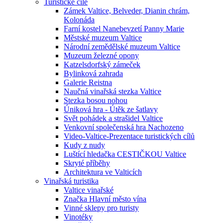
Turistické cíle
Zámek Valtice, Belveder, Dianin chrám,
Kolonáda
Farní kostel Nanebevzetí Panny Marie
Městské muzeum Valtice
Národní zemědělské muzeum Valtice
Muzeum železné opony
Katzelsdorfský zámeček
Bylinková zahrada
Galerie Reistna
Naučná vinařská stezka Valtice
Stezka bosou nohou
Úniková hra - Útěk ze šatlavy
Svět pohádek a strašidel Valtice
Venkovní společenská hra Nachozeno
Video-Valtice-Prezentace turistických cílů
Kudy z nudy
Luštící hledačka CESTIČKOU Valtice
Skryté příběhy
Architektura ve Valticích
Vinařská turistika
Valtice vinařské
Značka Hlavní město vína
Vinné sklepy pro turisty
Vinotéky