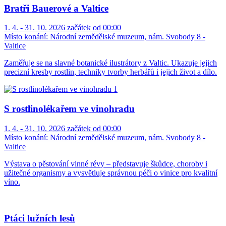
Bratři Bauerové a Valtice
1. 4. - 31. 10. 2026 začátek od 00:00
Místo konání:
Národní zemědělské muzeum, nám. Svobody 8 -
Valtice
Zaměřuje se na slavné botanické ilustrátory z Valtic. Ukazuje jejich
precizní kresby rostlin, techniky tvorby herbářů i jejich život a dílo.
S rostlinolékařem ve vinohradu
1. 4. - 31. 10. 2026 začátek od 00:00
Místo konání:
Národní zemědělské muzeum, nám. Svobody 8 -
Valtice
Výstava o pěstování vinné révy – představuje škůdce, choroby i
užitečné organismy a vysvětluje správnou péči o vinice pro kvalitní
víno.
Ptáci lužních lesů