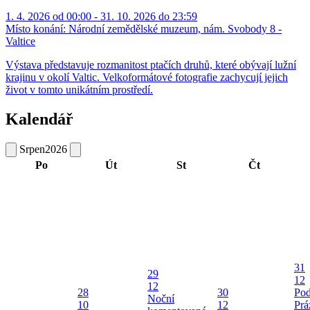
1. 4. 2026 od 00:00 - 31. 10. 2026 do 23:59
Místo konání:
Národní zemědělské muzeum, nám. Svobody 8 -
Valtice
Výstava představuje rozmanitost ptačích druhů, které obývají lužní
krajinu v okolí Valtic. Velkoformátové fotografie zachycují jejich
život v tomto unikátním prostředí.
Kalendář
Srpen
2026
Po
Út
St
Čt
31
29
12
12
28
30
Pod
Noční
10
12
Prá