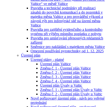
Valtice“ ve městě Valtice
Pravidla a technické podmínky při realizaci
zásahů do povrchů komunikací a do pozemků v
majetku města Valtice a pro provádění výkopů a
zásypů rýh pro inženýrské sítě na území města
Valtice
Pravidla pro zajištění evidenčního a kontrolního
systému při výběru místního poplatku z pobytu
Pravidla pro umísťování přenosných reklamních
zařízení
Směrnice pro nakládání s majetkem města Valtice
Omezení používání pyrotechniky od 1. 12. 2025
Územní plán
Územní plány - platné
Územní plán Valtice
Změna č. 1 - Územní plán Valtice
Změna č. 2 - Územní plán Valtice
Změna č. 3 - Územní plán Valtice
Změna č. 4 - Územní plán Valtice
Územní plán Úvaly u Valtic
Změna č. 1 - Územní plán Úvaly u Valtic
Změna č. 2 - Územní plán Úvaly u Valtic
Nově pořizovaný územní plán - návh pro veřejné
projednání
Nově pořizovaný územní plán - opakované