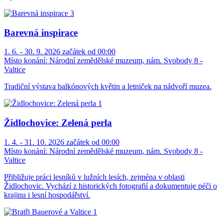
Barevná inspirace
1. 6. - 30. 9. 2026 začátek od 00:00
Místo konání:
Národní zemědělské muzeum, nám. Svobody 8 -
Valtice
Tradiční výstava balkónových květin a letniček na nádvoří muzea.
Židlochovice: Zelená perla
1. 4. - 31. 10. 2026 začátek od 00:00
Místo konání:
Národní zemědělské muzeum, nám. Svobody 8 -
Valtice
Přibližuje práci lesníků v lužních lesích, zejména v oblasti
Židlochovic. Vychází z historických fotografií a dokumentuje péči o
krajinu i lesní hospodářství.