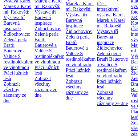
výstava
Karel,
Marek a Karel
klu
Marek a Karel
říše –
Marek a Karel
ml. Rakovští:
výs
ml. Rakovští:
interaktivní
ml. Rakovští:
Výstava tří
fot
Výstava tří
výstava
Karel,
Výstava tří
Barevná
ZR
Barevná
Marek a Karel
Barevná
inspirace
Kou
inspirace
ml. Rakovští:
inspirace
Židlochovice:
říše
Židlochovice:
Výstava tří
Židlochovice:
Zelená perla
int
Zelená perla
Barevná
Zelená perla
Bratři
výs
Bratři
inspirace
Bratři
Bauerové a
Mar
Bauerové a
Židlochovice:
Bauerové a
Valtice
S
ml.
Valtice
S
Zelená perla
Valtice
S
rostlinolékařem
Výs
rostlinolékařem
Bratři Bauerové
rostlinolékařem
ve vinohradu
Bar
ve vinohradu
a Valtice
S
ve vinohradu
Ptáci lužních
ins
Ptáci lužních
rostlinolékařem
Ptáci lužních
lesů
Žid
lesů
ve vinohradu
lesů
Zobrazit
Zel
Zobrazit
Ptáci lužních
Zobrazit
všechny
Bra
všechny
lesů
všechny
záznamy ze
Bau
záznamy ze
Zobrazit
záznamy ze
dne
Val
dne
všechny
dne
ros
záznamy ze dne
ve 
Ptá
les
Zob
vše
záz