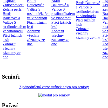
inspirace
Bratři
Bratři
ins
Bratři Bauerové
Židlochovice:
Bauerové a
Bauerové a
Žid
a Valtice
S
Zelená perla
Valtice
S
Valtice
S
Zel
rostlinolékařem
Bratři
rostlinolékařem
rostlinolékařem
Bra
ve vinohradu
Bauerové a
ve vinohradu
ve vinohradu
Bau
Ptáci lužních
Valtice
S
Ptáci lužních
Ptáci lužních
Val
lesů
rostlinolékařem
lesů
lesů
ros
Zobrazit
ve vinohradu
Zobrazit
Zobrazit
ve 
všechny
Ptáci lužních
všechny
všechny
Ptá
záznamy ze dne
lesů
záznamy ze
záznamy ze
les
Zobrazit
dne
dne
Zob
všechny
vše
záznamy ze
záz
dne
dne
Senioři
Zjednodušená verze stránek nejen pro seniory
Počasí