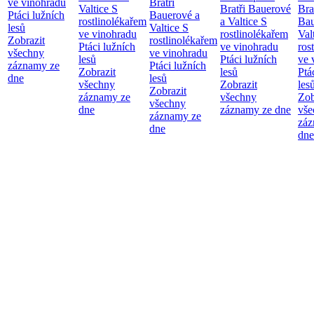
ve vinohradu
Bratři
Valtice
S
Bratři Bauerové
Bra
Ptáci lužních
Bauerové a
rostlinolékařem
a Valtice
S
Bau
lesů
Valtice
S
ve vinohradu
rostlinolékařem
Val
Zobrazit
rostlinolékařem
Ptáci lužních
ve vinohradu
ros
všechny
ve vinohradu
lesů
Ptáci lužních
ve 
záznamy ze
Ptáci lužních
Zobrazit
lesů
Ptá
dne
lesů
všechny
Zobrazit
les
Zobrazit
záznamy ze
všechny
Zob
všechny
dne
záznamy ze dne
vše
záznamy ze
záz
dne
dne