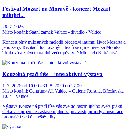
Festival Mozart na Moravě - koncert Mozart
milující...
26. 7. 2026
Místo konání:
Státní zámek Valtice - divadlo - Valtice
Koncert plný milostných melodií představí intimní život Mozarta a
jeho ženy. Recitací dochovaných textů se ujme herečka Monika
Timková a zpěvem naplní večer pěvkyně Michaela Katráková.
Kouzelná ptačí říše – interaktivní výstava
1. 7. 2026 od 10:00 - 31. 8. 2026 do 17:00
Místo konání:
Centrum4All Valtice – Galerie Reistna, Břeclavská
1034 - Valtice
Výstava Kouzelná ptačí říše vás zve do fascinujícího světa ptáků.
Čeká vás příjemné zastavení plné zajímavostí, přírody a inspirace
pro malé i velké návštěvníky.