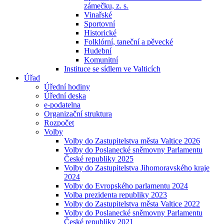
zámečku, z. s.
Vinařské
Sportovní
Historické
Folklórní, taneční a pěvecké
Hudební
Komunitní
Instituce se sídlem ve Valticích
Úřad
Úřední hodiny
Úřední deska
e-podatelna
Organizační struktura
Rozpočet
Volby
Volby do Zastupitelstva města Valtice 2026
Volby do Poslanecké sněmovny Parlamentu
České republiky 2025
Volby do Zastupitelstva Jihomoravského kraje
2024
Volby do Evropského parlamentu 2024
Volba prezidenta republiky 2023
Volby do Zastupitelstva města Valtice 2022
Volby do Poslanecké sněmovny Parlamentu
České republiky 2021