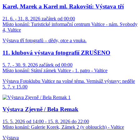
Karel, Marek a Karel ml. Rakovští: Výstava tří
21. 6. - 31. 8. 2026 začátek od 00:00
Místo konání:
Turistické informační centrum Valtice - nám. Svobody
4, Valtice
Výstava tří fotografů – dědy, otce a vnuka.
11. klubová výstava fotografií ZRUŠENO
5. 7. - 30. 9. 2026 začátek od 00:00
Místo konání:
Státní zámek Valtice - 1. patro - Valtice
Výstava Fotoklubu Valtice na volné téma. Vernisáž výstavy: neděle
5. 7. v 15.00
Výstava Zjevně / Bela Remak
15. 5. 2026 od 14:00 - 15. 8. 2026 do 22:00
Místo konání:
Galerie Korek, Zámek 2 (v obloucích) - Valtice
Výstava