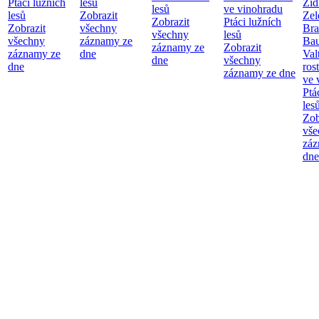
Ptáci lužních
lesů
Žid
lesů
ve vinohradu
lesů
Zobrazit
Zel
Zobrazit
Ptáci lužních
Zobrazit
všechny
Bra
všechny
lesů
všechny
záznamy ze
Bau
záznamy ze
Zobrazit
záznamy ze
dne
Val
dne
všechny
dne
ros
záznamy ze dne
ve 
Ptá
les
Zob
vše
záz
dne