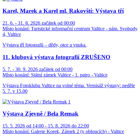
Karel, Marek a Karel ml. Rakovští: Výstava tří
21. 6. - 31. 8. 2026 začátek od 00:00
Místo konání:
Turistické informační centrum Valtice - nám. Svobody
4, Valtice
Výstava tří fotografů – dědy, otce a vnuka.
11. klubová výstava fotografií ZRUŠENO
5. 7. - 30. 9. 2026 začátek od 00:00
Místo konání:
Státní zámek Valtice - 1. patro - Valtice
Výstava Fotoklubu Valtice na volné téma. Vernisáž výstavy: neděle
5. 7. v 15.00
Výstava Zjevně / Bela Remak
15. 5. 2026 od 14:00 - 15. 8. 2026 do 22:00
Místo konání:
Galerie Korek, Zámek 2 (v obloucích) - Valtice