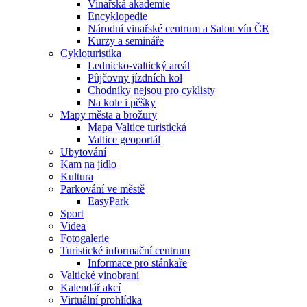
Vinařská akademie
Encyklopedie
Národní vinařské centrum a Salon vín ČR
Kurzy a semináře
Cykloturistika
Lednicko-valtický areál
Půjčovny jízdních kol
Chodníky nejsou pro cyklisty
Na kole i pěšky
Mapy města a brožury
Mapa Valtice turistická
Valtice geoportál
Ubytování
Kam na jídlo
Kultura
Parkování ve městě
EasyPark
Sport
Videa
Fotogalerie
Turistické informační centrum
Informace pro stánkaře
Valtické vinobraní
Kalendář akcí
Virtuální prohlídka