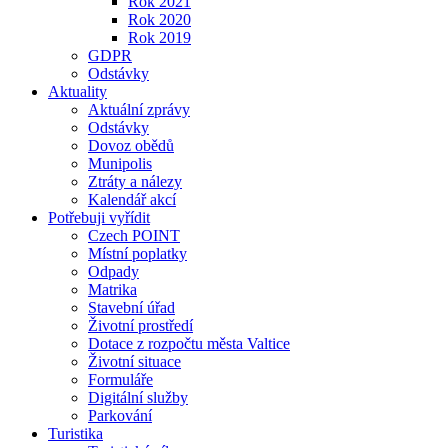
Rok 2021
Rok 2020
Rok 2019
GDPR
Odstávky
Aktuality
Aktuální zprávy
Odstávky
Dovoz obědů
Munipolis
Ztráty a nálezy
Kalendář akcí
Potřebuji vyřídit
Czech POINT
Místní poplatky
Odpady
Matrika
Stavební úřad
Životní prostředí
Dotace z rozpočtu města Valtice
Životní situace
Formuláře
Digitální služby
Parkování
Turistika