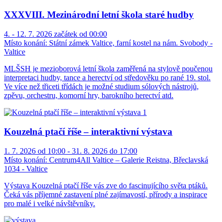
XXXVIII. Mezinárodní letní škola staré hudby
4. - 12. 7. 2026 začátek od 00:00
Místo konání:
Státní zámek Valtice, farní kostel na nám. Svobody -
Valtice
MLŠSH je mezioborová letní škola zaměřená na stylově poučenou
interpretaci hudby, tance a herectví od středověku po rané 19. stol.
Ve více než třiceti třídách je možné studium sólových nástrojů,
zpěvu, orchestru, komorní hry, barokního herectví atd.
Kouzelná ptačí říše – interaktivní výstava
1. 7. 2026 od 10:00 - 31. 8. 2026 do 17:00
Místo konání:
Centrum4All Valtice – Galerie Reistna, Břeclavská
1034 - Valtice
Výstava Kouzelná ptačí říše vás zve do fascinujícího světa ptáků.
Čeká vás příjemné zastavení plné zajímavostí, přírody a inspirace
pro malé i velké návštěvníky.