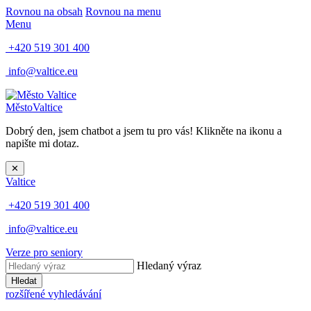
Rovnou na obsah
Rovnou na menu
Menu
+420 519 301 400
info@valtice.eu
Město
Valtice
Dobrý den, jsem chatbot a jsem tu pro vás! Klikněte na ikonu a
napište mi dotaz.
✕
Valtice
+420 519 301 400
info@valtice.eu
Verze pro seniory
Hledaný výraz
Hledat
rozšířené vyhledávání