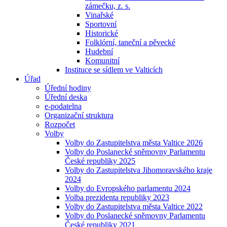
zámečku, z. s.
Vinařské
Sportovní
Historické
Folklórní, taneční a pěvecké
Hudební
Komunitní
Instituce se sídlem ve Valticích
Úřad
Úřední hodiny
Úřední deska
e-podatelna
Organizační struktura
Rozpočet
Volby
Volby do Zastupitelstva města Valtice 2026
Volby do Poslanecké sněmovny Parlamentu
České republiky 2025
Volby do Zastupitelstva Jihomoravského kraje
2024
Volby do Evropského parlamentu 2024
Volba prezidenta republiky 2023
Volby do Zastupitelstva města Valtice 2022
Volby do Poslanecké sněmovny Parlamentu
České republiky 2021