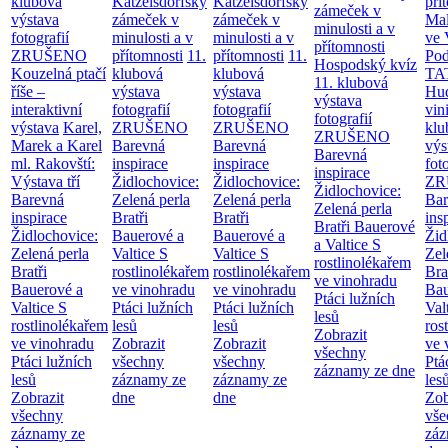
klubová
Katzelsdorfský
Katzelsdorfský
pří
zámeček v
výstava
zámeček v
zámeček v
Mal
minulosti a v
fotografií
minulosti a v
minulosti a v
ve 
přítomnosti
ZRUŠENO
přítomnosti
11.
přítomnosti
11.
Po
Hospodský kvíz
Kouzelná ptačí
klubová
klubová
TA
11. klubová
říše –
výstava
výstava
Hu
výstava
interaktivní
fotografií
fotografií
vin
fotografií
výstava
Karel,
ZRUŠENO
ZRUŠENO
klu
ZRUŠENO
Marek a Karel
Barevná
Barevná
výs
Barevná
ml. Rakovští:
inspirace
inspirace
fot
inspirace
Výstava tří
Židlochovice:
Židlochovice:
ZR
Židlochovice:
Barevná
Zelená perla
Zelená perla
Bar
Zelená perla
inspirace
Bratři
Bratři
ins
Bratři Bauerové
Židlochovice:
Bauerové a
Bauerové a
Žid
a Valtice
S
Zelená perla
Valtice
S
Valtice
S
Zel
rostlinolékařem
Bratři
rostlinolékařem
rostlinolékařem
Bra
ve vinohradu
Bauerové a
ve vinohradu
ve vinohradu
Bau
Ptáci lužních
Valtice
S
Ptáci lužních
Ptáci lužních
Val
lesů
rostlinolékařem
lesů
lesů
ros
Zobrazit
ve vinohradu
Zobrazit
Zobrazit
ve 
všechny
Ptáci lužních
všechny
všechny
Ptá
záznamy ze dne
lesů
záznamy ze
záznamy ze
les
Zobrazit
dne
dne
Zob
všechny
vše
záznamy ze
záz