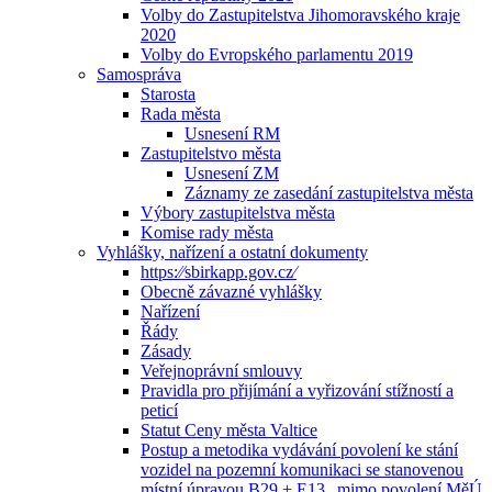
Volby do Zastupitelstva Jihomoravského kraje
2020
Volby do Evropského parlamentu 2019
Samospráva
Starosta
Rada města
Usnesení RM
Zastupitelstvo města
Usnesení ZM
Záznamy ze zasedání zastupitelstva města
Výbory zastupitelstva města
Komise rady města
Vyhlášky, nařízení a ostatní dokumenty
https:⁄⁄sbirkapp.gov.cz⁄
Obecně závazné vyhlášky
Nařízení
Řády
Zásady
Veřejnoprávní smlouvy
Pravidla pro přijímání a vyřizování stížností a
peticí
Statut Ceny města Valtice
Postup a metodika vydávání povolení ke stání
vozidel na pozemní komunikaci se stanovenou
místní úpravou B29 + E13 „mimo povolení MěÚ