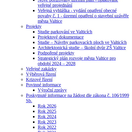
veřejné projednání
Veřejná vyhláška - vydání opatření obecné
povahy č. 1 - územní opatření o stavební uzávěře
města Valtice
Projekty
Studie parkování ve Valticích
Projektové dokumentace
Studie – Návrhy parkovacích ploch ve Valticích
Architektonická studie – školní dvůr ZŠ Valtice
Podpořené projekty
Strategický plán rozvoje města Valtice pro
období 2024 – 2028
Veřejné zakázky
Výběrová řízení
Krizové řízení
Povinné informace
Výroční zprávy
Poskytnuté informace na žádost dle zákona č. 106⁄1999
Sb.
Rok 2026
Rok 2025
Rok 2024
Rok 2023
Rok 2022