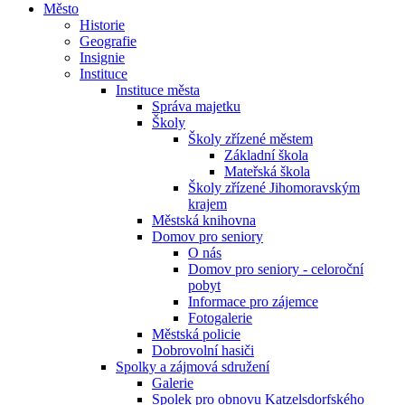
Město
Historie
Geografie
Insignie
Instituce
Instituce města
Správa majetku
Školy
Školy zřízené městem
Základní škola
Mateřská škola
Školy zřízené Jihomoravským
krajem
Městská knihovna
Domov pro seniory
O nás
Domov pro seniory - celoroční
pobyt
Informace pro zájemce
Fotogalerie
Městská policie
Dobrovolní hasiči
Spolky a zájmová sdružení
Galerie
Spolek pro obnovu Katzelsdorfského