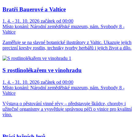
Bratři Bauerové a Valtice
1. 4. - 31. 10. 2026 začátek od 00:00
Místo konání:
Národní zemědělské muzeum, nám. Svobody 8 -
Valtice
Zaměřuje se na slavné botanické ilustrátory z Valtic. Ukazuje jejich
precizní kresby rostlin, techniky tvorby herbářů i jejich život a dílo.
S rostlinolékařem ve vinohradu
1. 4. - 31. 10. 2026 začátek od 00:00
Místo konání:
Národní zemědělské muzeum, nám. Svobody 8 -
Valtice
Výstava o pěstování vinné révy – představuje škůdce, choroby i
užitečné organismy a vysvětluje správnou péči o vinice pro kvalitní
víno.
Ptáci lužních lesů