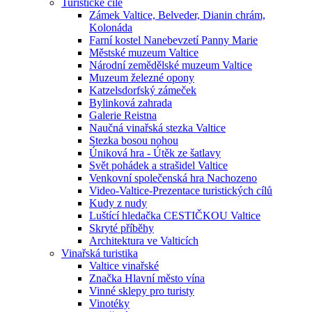
Turistické cíle
Zámek Valtice, Belveder, Dianin chrám,
Kolonáda
Farní kostel Nanebevzetí Panny Marie
Městské muzeum Valtice
Národní zemědělské muzeum Valtice
Muzeum železné opony
Katzelsdorfský zámeček
Bylinková zahrada
Galerie Reistna
Naučná vinařská stezka Valtice
Stezka bosou nohou
Úniková hra - Útěk ze šatlavy
Svět pohádek a strašidel Valtice
Venkovní společenská hra Nachozeno
Video-Valtice-Prezentace turistických cílů
Kudy z nudy
Luštící hledačka CESTIČKOU Valtice
Skryté příběhy
Architektura ve Valticích
Vinařská turistika
Valtice vinařské
Značka Hlavní město vína
Vinné sklepy pro turisty
Vinotéky