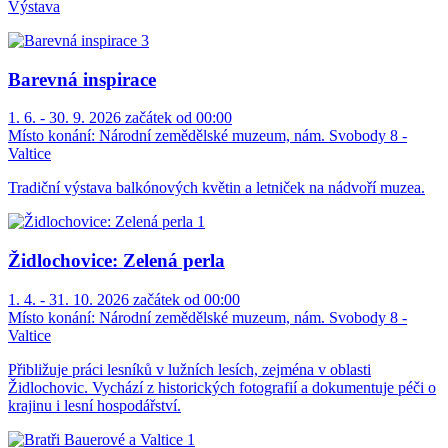
Výstava
Barevná inspirace
1. 6. - 30. 9. 2026 začátek od 00:00
Místo konání:
Národní zemědělské muzeum, nám. Svobody 8 -
Valtice
Tradiční výstava balkónových květin a letniček na nádvoří muzea.
Židlochovice: Zelená perla
1. 4. - 31. 10. 2026 začátek od 00:00
Místo konání:
Národní zemědělské muzeum, nám. Svobody 8 -
Valtice
Přibližuje práci lesníků v lužních lesích, zejména v oblasti
Židlochovic. Vychází z historických fotografií a dokumentuje péči o
krajinu i lesní hospodářství.