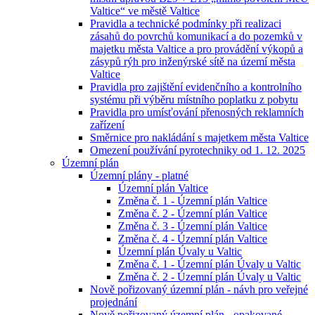
Valtice“ ve městě Valtice
Pravidla a technické podmínky při realizaci
zásahů do povrchů komunikací a do pozemků v
majetku města Valtice a pro provádění výkopů a
zásypů rýh pro inženýrské sítě na území města
Valtice
Pravidla pro zajištění evidenčního a kontrolního
systému při výběru místního poplatku z pobytu
Pravidla pro umísťování přenosných reklamních
zařízení
Směrnice pro nakládání s majetkem města Valtice
Omezení používání pyrotechniky od 1. 12. 2025
Územní plán
Územní plány - platné
Územní plán Valtice
Změna č. 1 - Územní plán Valtice
Změna č. 2 - Územní plán Valtice
Změna č. 3 - Územní plán Valtice
Změna č. 4 - Územní plán Valtice
Územní plán Úvaly u Valtic
Změna č. 1 - Územní plán Úvaly u Valtic
Změna č. 2 - Územní plán Úvaly u Valtic
Nově pořizovaný územní plán - návh pro veřejné
projednání
Nově pořizovaný územní plán - opakované