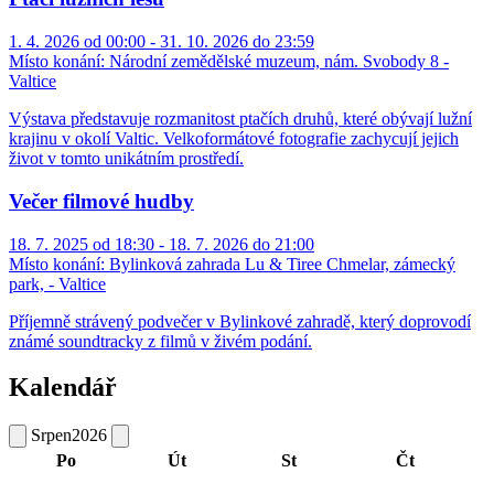
1. 4. 2026 od 00:00 - 31. 10. 2026 do 23:59
Místo konání:
Národní zemědělské muzeum, nám. Svobody 8 -
Valtice
Výstava představuje rozmanitost ptačích druhů, které obývají lužní
krajinu v okolí Valtic. Velkoformátové fotografie zachycují jejich
život v tomto unikátním prostředí.
Večer filmové hudby
18. 7. 2025 od 18:30 - 18. 7. 2026 do 21:00
Místo konání:
Bylinková zahrada Lu & Tiree Chmelar, zámecký
park, - Valtice
Příjemně strávený podvečer v Bylinkové zahradě, který doprovodí
známé soundtracky z filmů v živém podání.
Kalendář
Srpen
2026
Po
Út
St
Čt