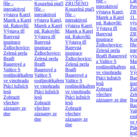
říše –
Lad
říše –
Kouzelná ptačí
ZRUŠENO
interaktivní
Pav
interaktivní
říše –
Kouzelná ptačí
výstava
Karel,
ZR
výstava
Karel,
interaktivní
říše –
Marek a Karel
11.
Marek a Karel
výstava
Karel,
interaktivní
ml. Rakovští:
výs
ml. Rakovští:
Marek a Karel
výstava
Karel,
Výstava tří
fot
Výstava tří
ml. Rakovští:
Marek a Karel
Barevná
ZR
Barevná
Výstava tří
ml. Rakovští:
inspirace
Kou
inspirace
Barevná
Výstava tří
Židlochovice:
říše
Židlochovice:
inspirace
Barevná
Zelená perla
int
Zelená perla
Židlochovice:
inspirace
Bratři Bauerové
výs
Bratři
Zelená perla
Židlochovice:
a Valtice
S
Mar
Bauerové a
Bratři
Zelená perla
rostlinolékařem
ml.
Valtice
S
Bauerové a
Bratři
ve vinohradu
Výs
rostlinolékařem
Valtice
S
Bauerové a
Ptáci lužních
Bar
ve vinohradu
rostlinolékařem
Valtice
S
lesů
ins
Ptáci lužních
ve vinohradu
rostlinolékařem
Zobrazit
Žid
lesů
Ptáci lužních
ve vinohradu
všechny
Zel
Zobrazit
lesů
Ptáci lužních
záznamy ze dne
Bra
všechny
Zobrazit
lesů
Bau
záznamy ze
všechny
Zobrazit
Val
dne
záznamy ze
všechny
ros
dne
záznamy ze
ve 
dne
Ptá
les