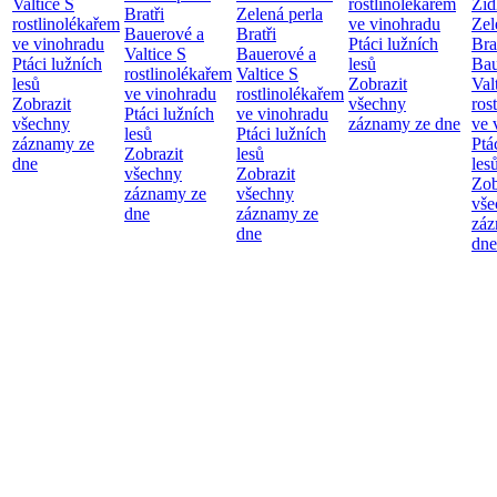
Valtice
S
rostlinolékařem
Žid
Bratři
Zelená perla
rostlinolékařem
ve vinohradu
Zel
Bauerové a
Bratři
ve vinohradu
Ptáci lužních
Bra
Valtice
S
Bauerové a
Ptáci lužních
lesů
Bau
rostlinolékařem
Valtice
S
lesů
Zobrazit
Val
ve vinohradu
rostlinolékařem
Zobrazit
všechny
ros
Ptáci lužních
ve vinohradu
všechny
záznamy ze dne
ve 
lesů
Ptáci lužních
záznamy ze
Ptá
Zobrazit
lesů
dne
les
všechny
Zobrazit
Zob
záznamy ze
všechny
vše
dne
záznamy ze
záz
dne
dne