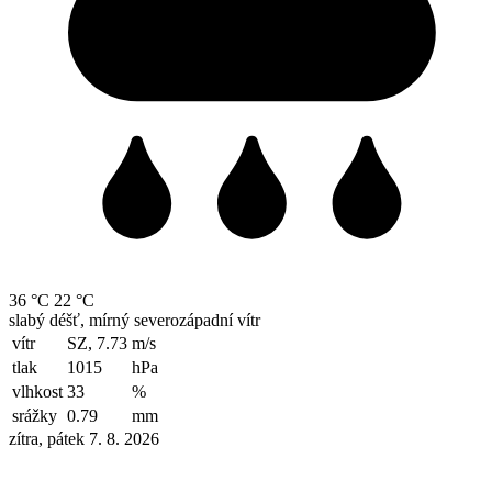
36 °C
22 °C
slabý déšť, mírný severozápadní vítr
vítr
SZ, 7.73
m/s
tlak
1015
hPa
vlhkost
33
%
srážky
0.79
mm
zítra, pátek 7. 8. 2026