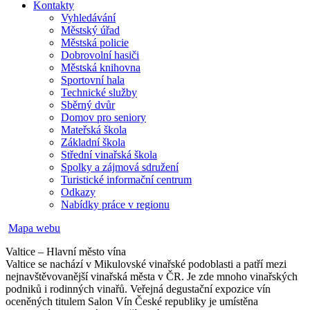
Kontakty
Vyhledávání
Městský úřad
Městská policie
Dobrovolní hasiči
Městská knihovna
Sportovní hala
Technické služby
Sběrný dvůr
Domov pro seniory
Mateřská škola
Základní škola
Střední vinařská škola
Spolky a zájmová sdružení
Turistické informační centrum
Odkazy
Nabídky práce v regionu
Mapa webu
Valtice – Hlavní město vína
Valtice se nachází v Mikulovské vinařské podoblasti a patří mezi
nejnavštěvovanější vinařská města v ČR. Je zde mnoho vinařských
podniků i rodinných vinařů. Veřejná degustační expozice vín
oceněných titulem Salon Vín České republiky je umístěna