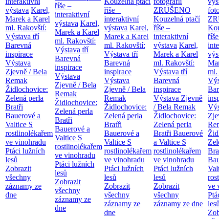
interaktivní
Kouzelná ptačí
fotografií
výs
říše –
výstava
Karel,
říše –
ZRUŠENO
fot
interaktivní
Marek a Karel
interaktivní
Kouzelná ptačí
ZR
výstava
Karel,
ml. Rakovští:
výstava
Karel,
říše –
Kou
Marek a Karel
Výstava tří
Marek a Karel
interaktivní
říše
ml. Rakovští:
Barevná
ml. Rakovští:
výstava
Karel,
int
Výstava tří
inspirace
Výstava tří
Marek a Karel
výs
Barevná
Výstava
Barevná
ml. Rakovští:
Mar
inspirace
Zjevně / Bela
inspirace
Výstava tří
ml.
Výstava
Remak
Výstava
Barevná
Výs
Zjevně / Bela
Židlochovice:
Zjevně / Bela
inspirace
Bar
Remak
Zelená perla
Remak
Výstava Zjevně
ins
Židlochovice:
Bratři
Židlochovice:
/ Bela Remak
Výs
Zelená perla
Bauerové a
Zelená perla
Židlochovice:
Zje
Bratři
Valtice
S
Bratři
Zelená perla
Re
Bauerové a
rostlinolékařem
Bauerové a
Bratři Bauerové
Žid
Valtice
S
ve vinohradu
Valtice
S
a Valtice
S
Zel
rostlinolékařem
Ptáci lužních
rostlinolékařem
rostlinolékařem
Bra
ve vinohradu
lesů
ve vinohradu
ve vinohradu
Bau
Ptáci lužních
Zobrazit
Ptáci lužních
Ptáci lužních
Val
lesů
všechny
lesů
lesů
ros
Zobrazit
záznamy ze
Zobrazit
Zobrazit
ve 
všechny
dne
všechny
všechny
Ptá
záznamy ze
záznamy ze
záznamy ze dne
les
dne
dne
Zob