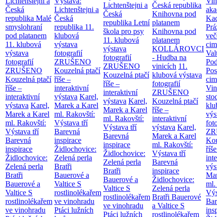
Lichtenštejni a
Výstava:
Vin
Lichtenštejni a
Česká republika
Česká
Lichtenštejni a
aka
Česká
Knihovna pod
republika
Malé
Česká
Kad
republika
Letní
platanem
smyslohraní
republika
11.
Prá
škola pro psy
Knihovna pod
pod platanem
klubová
več
11. klubová
platanem
11. klubová
výstava
cim
výstava
KOLLÁROVCI
výstava
fotografií
Val
fotografií
- Hudba na
fotografií
ZRUŠENO
Po
ZRUŠENO
vinicích
11.
ZRUŠENO
Kouzelná ptačí
Pos
Kouzelná ptačí
klubová výstava
Kouzelná ptačí
říše –
cim
říše –
fotografií
říše –
interaktivní
Vin
interaktivní
ZRUŠENO
interaktivní
výstava
Karel,
sto
výstava
Karel,
Kouzelná ptačí
výstava
Karel,
Marek a Karel
klu
Marek a Karel
říše –
Marek a Karel
ml. Rakovští:
výs
ml. Rakovští:
interaktivní
ml. Rakovští:
Výstava tří
fot
Výstava tří
výstava
Karel,
Výstava tří
Barevná
ZR
Barevná
Marek a Karel
Barevná
inspirace
Kou
inspirace
ml. Rakovští:
inspirace
Židlochovice:
říše
Židlochovice:
Výstava tří
Židlochovice:
Zelená perla
int
Zelená perla
Barevná
Zelená perla
Bratři
výs
Bratři
inspirace
Bratři
Bauerové a
Mar
Bauerové a
Židlochovice:
Bauerové a
Valtice
S
ml.
Valtice
S
Zelená perla
Valtice
S
rostlinolékařem
Výs
rostlinolékařem
Bratři Bauerové
rostlinolékařem
ve vinohradu
Bar
ve vinohradu
a Valtice
S
ve vinohradu
Ptáci lužních
ins
Ptáci lužních
rostlinolékařem