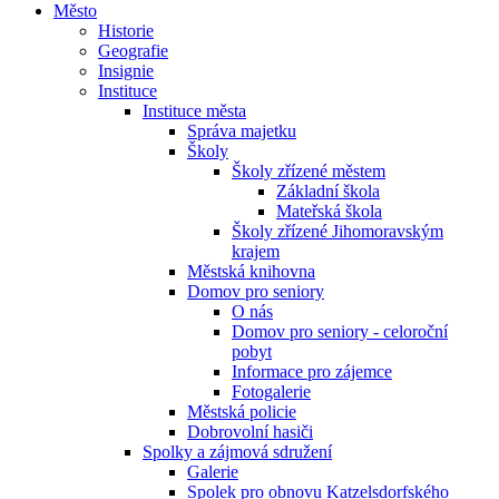
Město
Historie
Geografie
Insignie
Instituce
Instituce města
Správa majetku
Školy
Školy zřízené městem
Základní škola
Mateřská škola
Školy zřízené Jihomoravským
krajem
Městská knihovna
Domov pro seniory
O nás
Domov pro seniory - celoroční
pobyt
Informace pro zájemce
Fotogalerie
Městská policie
Dobrovolní hasiči
Spolky a zájmová sdružení
Galerie
Spolek pro obnovu Katzelsdorfského