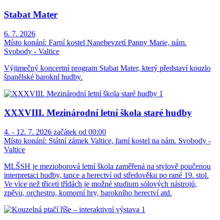
Stabat Mater
6. 7. 2026
Místo konání:
Farní kostel Nanebevzetí Panny Marie, nám.
Svobody - Valtice
Výjimečný koncertní program Stabat Mater, který představí kouzlo
španělské barokní hudby.
XXXVIII. Mezinárodní letní škola staré hudby
4. - 12. 7. 2026 začátek od 00:00
Místo konání:
Státní zámek Valtice, farní kostel na nám. Svobody -
Valtice
MLŠSH je mezioborová letní škola zaměřená na stylově poučenou
interpretaci hudby, tance a herectví od středověku po rané 19. stol.
Ve více než třiceti třídách je možné studium sólových nástrojů,
zpěvu, orchestru, komorní hry, barokního herectví atd.