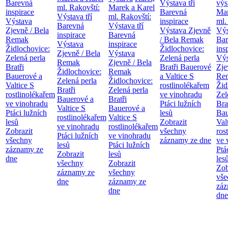
Barevná
Výstava tří
výs
ml. Rakovští:
Marek a Karel
inspirace
Barevná
Mar
Výstava tří
ml. Rakovští:
Výstava
inspirace
ml.
Barevná
Výstava tří
Zjevně / Bela
Výstava Zjevně
Výs
inspirace
Barevná
Remak
/ Bela Remak
Bar
Výstava
inspirace
Židlochovice:
Židlochovice:
ins
Zjevně / Bela
Výstava
Zelená perla
Zelená perla
Výs
Remak
Zjevně / Bela
Bratři
Bratři Bauerové
Zje
Židlochovice:
Remak
Bauerové a
a Valtice
S
Re
Zelená perla
Židlochovice:
Valtice
S
rostlinolékařem
Žid
Bratři
Zelená perla
rostlinolékařem
ve vinohradu
Zel
Bauerové a
Bratři
ve vinohradu
Ptáci lužních
Bra
Valtice
S
Bauerové a
Ptáci lužních
lesů
Bau
rostlinolékařem
Valtice
S
lesů
Zobrazit
Val
ve vinohradu
rostlinolékařem
Zobrazit
všechny
ros
Ptáci lužních
ve vinohradu
všechny
záznamy ze dne
ve 
lesů
Ptáci lužních
záznamy ze
Ptá
Zobrazit
lesů
dne
les
všechny
Zobrazit
Zob
záznamy ze
všechny
vše
dne
záznamy ze
záz
dne
dne