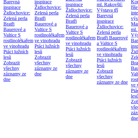
Barevná
inspirace
Kou
inspirace
ml. Rakovští:
inspirace
Židlochovice:
říše
Židlochovice:
Výstava tří
Židlochovice:
Zelená perla
int
Zelená perla
Barevná
Zelená perla
Bratři
výs
Bratři
inspirace
Bratři
Bauerové a
Mar
Bauerové a
Židlochovice:
Bauerové a
Valtice
S
ml.
Valtice
S
Zelená perla
Valtice
S
rostlinolékařem
Výs
rostlinolékařem
Bratři Bauerové
rostlinolékařem
ve vinohradu
Bar
ve vinohradu
a Valtice
S
ve vinohradu
Ptáci lužních
ins
Ptáci lužních
rostlinolékařem
Ptáci lužních
lesů
Žid
lesů
ve vinohradu
lesů
Zobrazit
Zel
Zobrazit
Ptáci lužních
Zobrazit
všechny
Bra
všechny
lesů
všechny
záznamy ze
Bau
záznamy ze
Zobrazit
záznamy ze
dne
Val
dne
všechny
dne
ros
záznamy ze dne
ve 
Ptá
les
Zob
vše
záz
dne