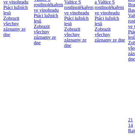
ve vinohradu
Valtice
S
a Valtice
S
rostlinolékařem
Bra
Ptáci lužních
rostlinolékařem
rostlinolékařem
ve vinohradu
Bau
lesů
ve vinohradu
ve vinohradu
Ptáci lužních
Val
Zobrazit
Ptáci lužních
Ptáci lužních
lesů
ros
všechny
lesů
lesů
Zobrazit
ve 
záznamy ze
Zobrazit
Zobrazit
všechny
Ptá
dne
všechny
všechny
záznamy ze
les
záznamy ze
záznamy ze dne
dne
Zob
dne
vše
záz
dne
21
14
Raj