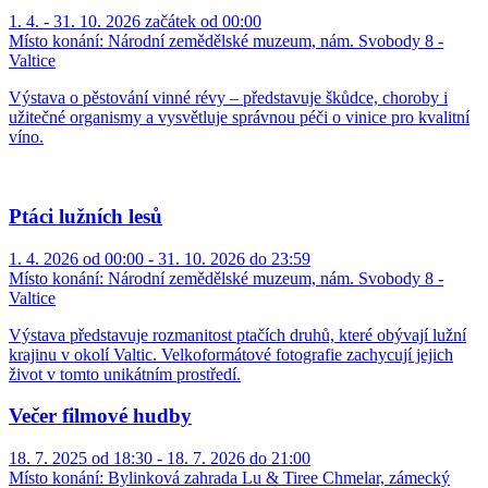
1. 4. - 31. 10. 2026 začátek od 00:00
Místo konání:
Národní zemědělské muzeum, nám. Svobody 8 -
Valtice
Výstava o pěstování vinné révy – představuje škůdce, choroby i
užitečné organismy a vysvětluje správnou péči o vinice pro kvalitní
víno.
Ptáci lužních lesů
1. 4. 2026 od 00:00 - 31. 10. 2026 do 23:59
Místo konání:
Národní zemědělské muzeum, nám. Svobody 8 -
Valtice
Výstava představuje rozmanitost ptačích druhů, které obývají lužní
krajinu v okolí Valtic. Velkoformátové fotografie zachycují jejich
život v tomto unikátním prostředí.
Večer filmové hudby
18. 7. 2025 od 18:30 - 18. 7. 2026 do 21:00
Místo konání:
Bylinková zahrada Lu & Tiree Chmelar, zámecký