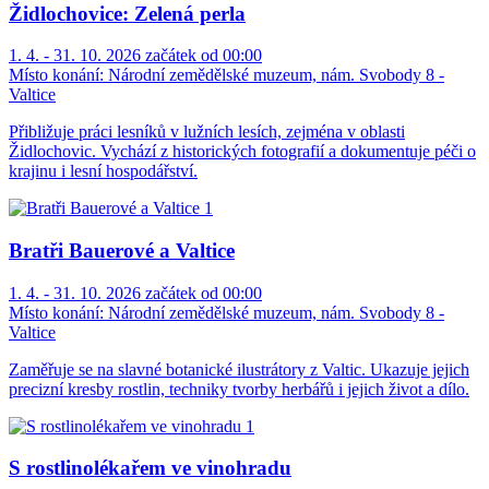
Židlochovice: Zelená perla
1. 4. - 31. 10. 2026 začátek od 00:00
Místo konání:
Národní zemědělské muzeum, nám. Svobody 8 -
Valtice
Přibližuje práci lesníků v lužních lesích, zejména v oblasti
Židlochovic. Vychází z historických fotografií a dokumentuje péči o
krajinu i lesní hospodářství.
Bratři Bauerové a Valtice
1. 4. - 31. 10. 2026 začátek od 00:00
Místo konání:
Národní zemědělské muzeum, nám. Svobody 8 -
Valtice
Zaměřuje se na slavné botanické ilustrátory z Valtic. Ukazuje jejich
precizní kresby rostlin, techniky tvorby herbářů i jejich život a dílo.
S rostlinolékařem ve vinohradu