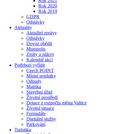
Rok 2021
Rok 2020
Rok 2019
GDPR
Odstávky
Aktuality
Aktuální zprávy
Odstávky
Dovoz obědů
Munipolis
Ztráty a nálezy
Kalendář akcí
Potřebuji vyřídit
Czech POINT
Místní poplatky
Odpady
Matrika
Stavební úřad
Životní prostředí
Dotace z rozpočtu města Valtice
Životní situace
Formuláře
Digitální služby
Parkování
Turistika