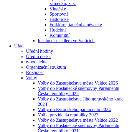
zámečku, z. s.
Vinařské
Sportovní
Historické
Folklórní, taneční a pěvecké
Hudební
Komunitní
Instituce se sídlem ve Valticích
Úřad
Úřední hodiny
Úřední deska
e-podatelna
Organizační struktura
Rozpočet
Volby
Volby do Zastupitelstva města Valtice 2026
Volby do Poslanecké sněmovny Parlamentu
České republiky 2025
Volby do Zastupitelstva Jihomoravského kraje
2024
Volby do Evropského parlamentu 2024
Volba prezidenta republiky 2023
Volby do Zastupitelstva města Valtice 2022
Volby do Poslanecké sněmovny Parlamentu
České republiky 2021