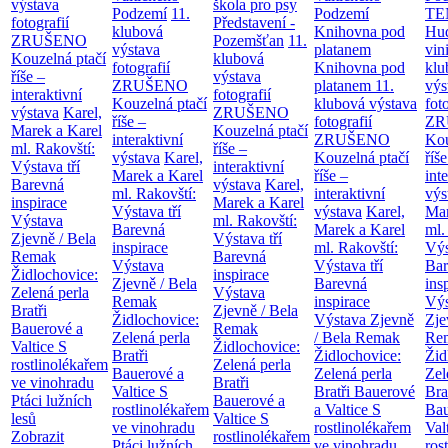
výstava
škola pro psy
Podzemí
11.
Podzemí
TE
fotografií
Představení -
klubová
Knihovna pod
Hu
ZRUŠENO
Pozemšťan
11.
výstava
platanem
vin
Kouzelná ptačí
klubová
fotografií
Knihovna pod
klu
říše –
výstava
ZRUŠENO
platanem
11.
výs
interaktivní
fotografií
Kouzelná ptačí
klubová výstava
fot
výstava
Karel,
ZRUŠENO
říše –
fotografií
ZR
Marek a Karel
Kouzelná ptačí
interaktivní
ZRUŠENO
Kou
ml. Rakovští:
říše –
výstava
Karel,
Kouzelná ptačí
říše
Výstava tří
interaktivní
Marek a Karel
říše –
int
Barevná
výstava
Karel,
ml. Rakovští:
interaktivní
výs
inspirace
Marek a Karel
Výstava tří
výstava
Karel,
Mar
Výstava
ml. Rakovští:
Barevná
Marek a Karel
ml.
Zjevně / Bela
Výstava tří
inspirace
ml. Rakovští:
Výs
Remak
Barevná
Výstava
Výstava tří
Bar
Židlochovice:
inspirace
Zjevně / Bela
Barevná
ins
Zelená perla
Výstava
Remak
inspirace
Výs
Bratři
Zjevně / Bela
Židlochovice:
Výstava Zjevně
Zje
Bauerové a
Remak
Zelená perla
/ Bela Remak
Re
Valtice
S
Židlochovice:
Bratři
Židlochovice:
Žid
rostlinolékařem
Zelená perla
Bauerové a
Zelená perla
Zel
ve vinohradu
Bratři
Valtice
S
Bratři Bauerové
Bra
Ptáci lužních
Bauerové a
rostlinolékařem
a Valtice
S
Bau
lesů
Valtice
S
ve vinohradu
rostlinolékařem
Val
Zobrazit
rostlinolékařem
Ptáci lužních
ve vinohradu
ros