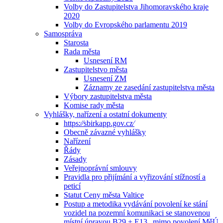
Volby do Zastupitelstva Jihomoravského kraje
2020
Volby do Evropského parlamentu 2019
Samospráva
Starosta
Rada města
Usnesení RM
Zastupitelstvo města
Usnesení ZM
Záznamy ze zasedání zastupitelstva města
Výbory zastupitelstva města
Komise rady města
Vyhlášky, nařízení a ostatní dokumenty
https:⁄⁄sbirkapp.gov.cz⁄
Obecně závazné vyhlášky
Nařízení
Řády
Zásady
Veřejnoprávní smlouvy
Pravidla pro přijímání a vyřizování stížností a
peticí
Statut Ceny města Valtice
Postup a metodika vydávání povolení ke stání
vozidel na pozemní komunikaci se stanovenou
místní úpravou B29 + E13 „mimo povolení MěÚ