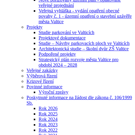
veřejné projednání
Veřejná vyhláška - vydání opatření obecné
povahy č. 1 - územní opatření o stavební uzávěře
města Valtice
Projekty
Studie parkování ve Valticích
Projektové dokumentace
Studie – Návrhy parkovacích ploch ve Valticích
Architektonická studie – školní dvůr ZŠ Valtice
Podpořené projekty
Strategický plán rozvoje města Valtice pro
období 2024 – 2028
Veřejné zakázky
Výběrová řízení
Krizové řízení
Povinné informace
Výroční zprávy
Poskytnuté informace na žádost dle zákona č. 106⁄1999
Sb.
Rok 2026
Rok 2025
Rok 2024
Rok 2023
Rok 2022