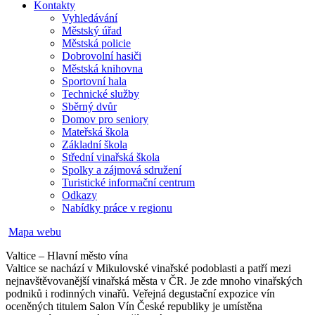
Kontakty
Vyhledávání
Městský úřad
Městská policie
Dobrovolní hasiči
Městská knihovna
Sportovní hala
Technické služby
Sběrný dvůr
Domov pro seniory
Mateřská škola
Základní škola
Střední vinařská škola
Spolky a zájmová sdružení
Turistické informační centrum
Odkazy
Nabídky práce v regionu
Mapa webu
Valtice – Hlavní město vína
Valtice se nachází v Mikulovské vinařské podoblasti a patří mezi
nejnavštěvovanější vinařská města v ČR. Je zde mnoho vinařských
podniků i rodinných vinařů. Veřejná degustační expozice vín
oceněných titulem Salon Vín České republiky je umístěna