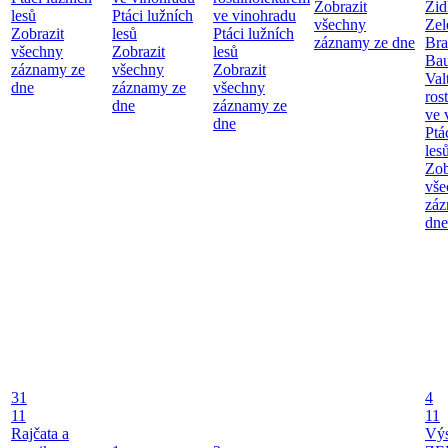
Zobrazit
Žid
lesů
Ptáci lužních
ve vinohradu
všechny
Zel
Zobrazit
lesů
Ptáci lužních
záznamy ze dne
Bra
všechny
Zobrazit
lesů
Bau
záznamy ze
všechny
Zobrazit
Val
dne
záznamy ze
všechny
ros
dne
záznamy ze
ve 
dne
Ptá
les
Zob
vše
záz
dne
31
4
11
11
Rajčata a
Vý