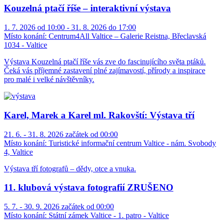
Kouzelná ptačí říše – interaktivní výstava
1. 7. 2026 od 10:00 - 31. 8. 2026 do 17:00
Místo konání:
Centrum4All Valtice – Galerie Reistna, Břeclavská
1034 - Valtice
Výstava Kouzelná ptačí říše vás zve do fascinujícího světa ptáků.
Čeká vás příjemné zastavení plné zajímavostí, přírody a inspirace
pro malé i velké návštěvníky.
Karel, Marek a Karel ml. Rakovští: Výstava tří
21. 6. - 31. 8. 2026 začátek od 00:00
Místo konání:
Turistické informační centrum Valtice - nám. Svobody
4, Valtice
Výstava tří fotografů – dědy, otce a vnuka.
11. klubová výstava fotografií ZRUŠENO
5. 7. - 30. 9. 2026 začátek od 00:00
Místo konání:
Státní zámek Valtice - 1. patro - Valtice