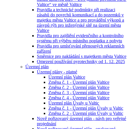
Valtice“ ve městě Valtice
Pravidla a technické podmínky při realizaci
zásahů do povrchů komunikací a do pozemků v
majetku města Valtice a pro provádění výkopů a
zásypů rýh pro inženýrské sítě na území města
Valtice
Pravidla pro zajištění evidenčního a kontrolního
systému při výběru místního poplatku z pobytu
Pravidla pro umísťování přenosných reklamních
zařízení
Směrnice pro nakládání s majetkem města Valtice
Omezení používání pyrotechniky od 1. 12. 2025
Územní plán
Územní plány - platné
Územní plán Valtice
Změna č. 1 - Územní plán Valtice
Změna č. 2 - Územní plán Valtice
Změna č. 3 - Územní plán Valtice
Změna č. 4 - Územní plán Valtice
Územní plán Úvaly u Valtic
Změna č. 1 - Územní plán Úvaly u Valtic
Změna č. 2 - Územní plán Úvaly u Valtic
Nově pořizovaný územní plán - návh pro veřejné
projednání
Nově pořizovaný územní plán - opakované