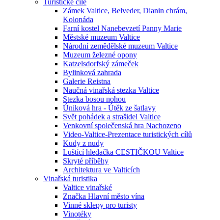
Turistické cíle
Zámek Valtice, Belveder, Dianin chrám,
Kolonáda
Farní kostel Nanebevzetí Panny Marie
Městské muzeum Valtice
Národní zemědělské muzeum Valtice
Muzeum železné opony
Katzelsdorfský zámeček
Bylinková zahrada
Galerie Reistna
Naučná vinařská stezka Valtice
Stezka bosou nohou
Úniková hra - Útěk ze šatlavy
Svět pohádek a strašidel Valtice
Venkovní společenská hra Nachozeno
Video-Valtice-Prezentace turistických cílů
Kudy z nudy
Luštící hledačka CESTIČKOU Valtice
Skryté příběhy
Architektura ve Valticích
Vinařská turistika
Valtice vinařské
Značka Hlavní město vína
Vinné sklepy pro turisty
Vinotéky