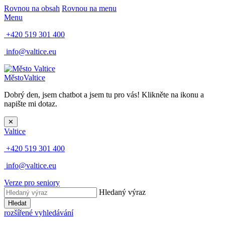
Rovnou na obsah
Rovnou na menu
Menu
+420 519 301 400
info@valtice.eu
Město
Valtice
Dobrý den, jsem chatbot a jsem tu pro vás! Klikněte na ikonu a
napište mi dotaz.
✕
Valtice
+420 519 301 400
info@valtice.eu
Verze pro seniory
Hledaný výraz
Hledat
rozšířené vyhledávání