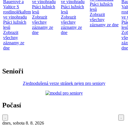
Bauerové a
ve vinohradu
ve vinohradu
Bau
Ptáci lužních
Valtice
S
Ptáci lužních
Ptáci lužních
Val
lesů
rostlinolékařem
lesů
lesů
ros
Zobrazit
ve vinohradu
Zobrazit
Zobrazit
ve 
všechny
Ptáci lužních
všechny
všechny
Ptá
záznamy ze dne
lesů
záznamy ze
záznamy ze
les
Zobrazit
dne
dne
Zob
všechny
vše
záznamy ze
záz
dne
dne
Senioři
Zjednodušená verze stránek nejen pro seniory
Počasí
dnes, sobota 8. 8. 2026