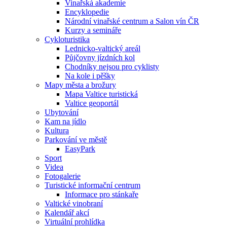
Vinařská akademie
Encyklopedie
Národní vinařské centrum a Salon vín ČR
Kurzy a semináře
Cykloturistika
Lednicko-valtický areál
Půjčovny jízdních kol
Chodníky nejsou pro cyklisty
Na kole i pěšky
Mapy města a brožury
Mapa Valtice turistická
Valtice geoportál
Ubytování
Kam na jídlo
Kultura
Parkování ve městě
EasyPark
Sport
Videa
Fotogalerie
Turistické informační centrum
Informace pro stánkaře
Valtické vinobraní
Kalendář akcí
Virtuální prohlídka