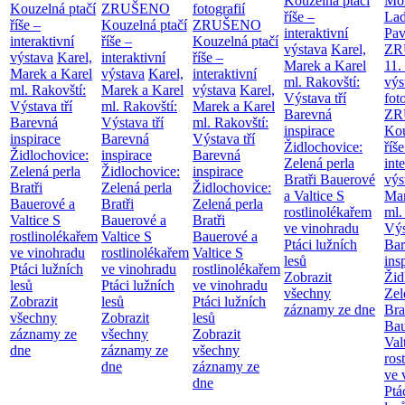
Kouzelná ptačí
Mor
Kouzelná ptačí
ZRUŠENO
fotografií
říše –
Lad
říše –
Kouzelná ptačí
ZRUŠENO
interaktivní
Pav
interaktivní
říše –
Kouzelná ptačí
výstava
Karel,
ZR
výstava
Karel,
interaktivní
říše –
Marek a Karel
11.
Marek a Karel
výstava
Karel,
interaktivní
ml. Rakovští:
výs
ml. Rakovští:
Marek a Karel
výstava
Karel,
Výstava tří
fot
Výstava tří
ml. Rakovští:
Marek a Karel
Barevná
ZR
Barevná
Výstava tří
ml. Rakovští:
inspirace
Kou
inspirace
Barevná
Výstava tří
Židlochovice:
říše
Židlochovice:
inspirace
Barevná
Zelená perla
int
Zelená perla
Židlochovice:
inspirace
Bratři Bauerové
výs
Bratři
Zelená perla
Židlochovice:
a Valtice
S
Mar
Bauerové a
Bratři
Zelená perla
rostlinolékařem
ml.
Valtice
S
Bauerové a
Bratři
ve vinohradu
Výs
rostlinolékařem
Valtice
S
Bauerové a
Ptáci lužních
Bar
ve vinohradu
rostlinolékařem
Valtice
S
lesů
ins
Ptáci lužních
ve vinohradu
rostlinolékařem
Zobrazit
Žid
lesů
Ptáci lužních
ve vinohradu
všechny
Zel
Zobrazit
lesů
Ptáci lužních
záznamy ze dne
Bra
všechny
Zobrazit
lesů
Bau
záznamy ze
všechny
Zobrazit
Val
dne
záznamy ze
všechny
ros
dne
záznamy ze
ve 
dne
Ptá