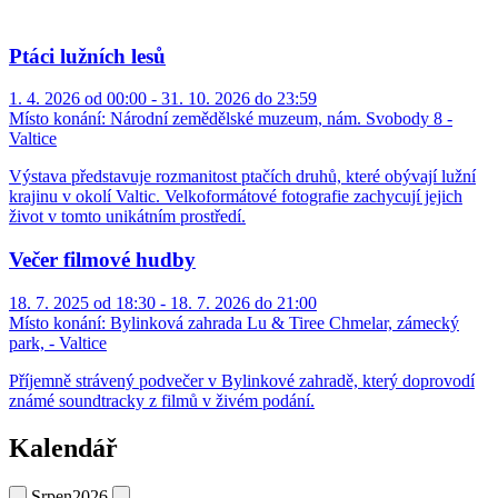
Ptáci lužních lesů
1. 4. 2026 od 00:00 - 31. 10. 2026 do 23:59
Místo konání:
Národní zemědělské muzeum, nám. Svobody 8 -
Valtice
Výstava představuje rozmanitost ptačích druhů, které obývají lužní
krajinu v okolí Valtic. Velkoformátové fotografie zachycují jejich
život v tomto unikátním prostředí.
Večer filmové hudby
18. 7. 2025 od 18:30 - 18. 7. 2026 do 21:00
Místo konání:
Bylinková zahrada Lu & Tiree Chmelar, zámecký
park, - Valtice
Příjemně strávený podvečer v Bylinkové zahradě, který doprovodí
známé soundtracky z filmů v živém podání.
Kalendář
Srpen
2026