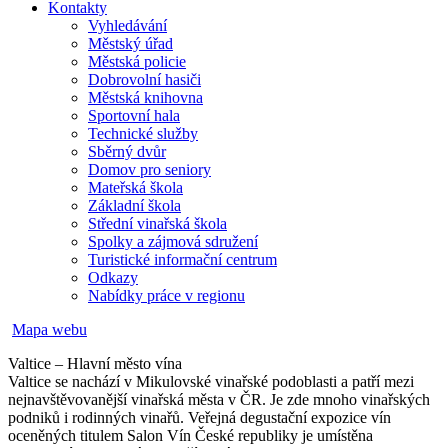
Kontakty
Vyhledávání
Městský úřad
Městská policie
Dobrovolní hasiči
Městská knihovna
Sportovní hala
Technické služby
Sběrný dvůr
Domov pro seniory
Mateřská škola
Základní škola
Střední vinařská škola
Spolky a zájmová sdružení
Turistické informační centrum
Odkazy
Nabídky práce v regionu
Mapa webu
Valtice – Hlavní město vína
Valtice se nachází v Mikulovské vinařské podoblasti a patří mezi
nejnavštěvovanější vinařská města v ČR. Je zde mnoho vinařských
podniků i rodinných vinařů. Veřejná degustační expozice vín
oceněných titulem Salon Vín České republiky je umístěna