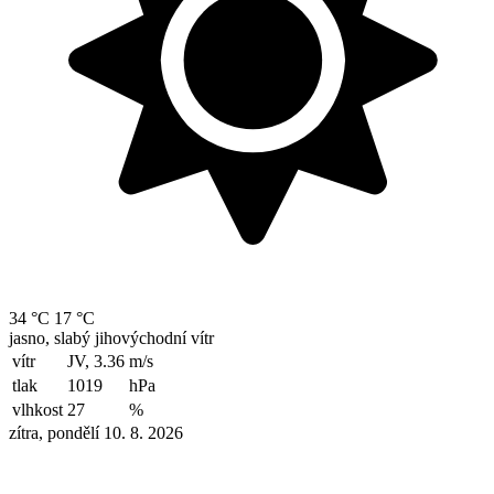
34 °C
17 °C
jasno, slabý jihovýchodní vítr
vítr
JV, 3.36
m/s
tlak
1019
hPa
vlhkost
27
%
zítra, pondělí 10. 8. 2026