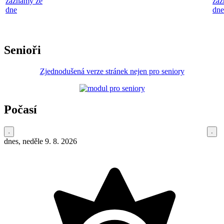
záznamy ze
záz
dne
dne
Senioři
Zjednodušená verze stránek nejen pro seniory
Počasí
dnes, neděle 9. 8. 2026