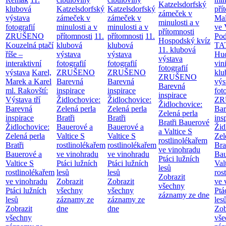
Katzelsdorfský
klubová
Katzelsdorfský
Katzelsdorfský
pří
zámeček v
výstava
zámeček v
zámeček v
Mal
minulosti a v
fotografií
minulosti a v
minulosti a v
ve 
přítomnosti
ZRUŠENO
přítomnosti
11.
přítomnosti
11.
Po
Hospodský kvíz
Kouzelná ptačí
klubová
klubová
TA
11. klubová
říše –
výstava
výstava
Hu
výstava
interaktivní
fotografií
fotografií
vin
fotografií
výstava
Karel,
ZRUŠENO
ZRUŠENO
klu
ZRUŠENO
Marek a Karel
Barevná
Barevná
výs
Barevná
ml. Rakovští:
inspirace
inspirace
fot
inspirace
Výstava tří
Židlochovice:
Židlochovice:
ZR
Židlochovice:
Barevná
Zelená perla
Zelená perla
Bar
Zelená perla
inspirace
Bratři
Bratři
ins
Bratři Bauerové
Židlochovice:
Bauerové a
Bauerové a
Žid
a Valtice
S
Zelená perla
Valtice
S
Valtice
S
Zel
rostlinolékařem
Bratři
rostlinolékařem
rostlinolékařem
Bra
ve vinohradu
Bauerové a
ve vinohradu
ve vinohradu
Bau
Ptáci lužních
Valtice
S
Ptáci lužních
Ptáci lužních
Val
lesů
rostlinolékařem
lesů
lesů
ros
Zobrazit
ve vinohradu
Zobrazit
Zobrazit
ve 
všechny
Ptáci lužních
všechny
všechny
Ptá
záznamy ze dne
lesů
záznamy ze
záznamy ze
les
Zobrazit
dne
dne
Zob
všechny
vše