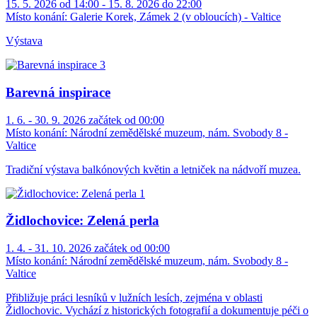
15. 5. 2026 od 14:00 - 15. 8. 2026 do 22:00
Místo konání:
Galerie Korek, Zámek 2 (v obloucích) - Valtice
Výstava
Barevná inspirace
1. 6. - 30. 9. 2026 začátek od 00:00
Místo konání:
Národní zemědělské muzeum, nám. Svobody 8 -
Valtice
Tradiční výstava balkónových květin a letniček na nádvoří muzea.
Židlochovice: Zelená perla
1. 4. - 31. 10. 2026 začátek od 00:00
Místo konání:
Národní zemědělské muzeum, nám. Svobody 8 -
Valtice
Přibližuje práci lesníků v lužních lesích, zejména v oblasti
Židlochovic. Vychází z historických fotografií a dokumentuje péči o