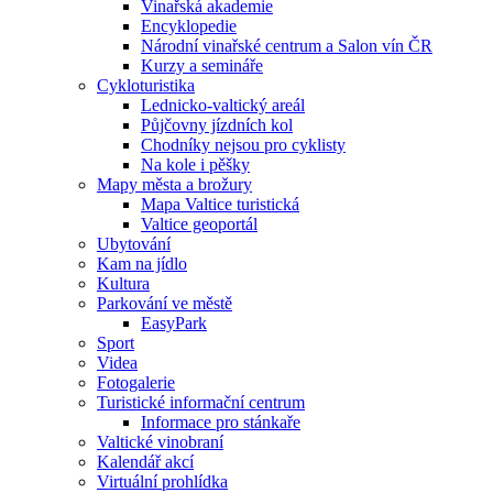
Vinařská akademie
Encyklopedie
Národní vinařské centrum a Salon vín ČR
Kurzy a semináře
Cykloturistika
Lednicko-valtický areál
Půjčovny jízdních kol
Chodníky nejsou pro cyklisty
Na kole i pěšky
Mapy města a brožury
Mapa Valtice turistická
Valtice geoportál
Ubytování
Kam na jídlo
Kultura
Parkování ve městě
EasyPark
Sport
Videa
Fotogalerie
Turistické informační centrum
Informace pro stánkaře
Valtické vinobraní
Kalendář akcí
Virtuální prohlídka