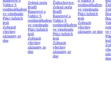
Bauerové a
a Valtice
S
Re
Zelená perla
Židlochovice:
Valtice
S
rostlinolékařem
Žid
Bratři
Zelená perla
rostlinolékařem
ve vinohradu
Zel
Bauerové a
Bratři
ve vinohradu
Ptáci lužních
Bra
Valtice
S
Bauerové a
Ptáci lužních
lesů
Bau
rostlinolékařem
Valtice
S
lesů
Zobrazit
Val
ve vinohradu
rostlinolékařem
Zobrazit
všechny
ros
Ptáci lužních
ve vinohradu
všechny
záznamy ze dne
ve 
lesů
Ptáci lužních
záznamy ze
Ptá
Zobrazit
lesů
dne
les
všechny
Zobrazit
Zob
záznamy ze
všechny
vše
dne
záznamy ze
záz
dne
dne