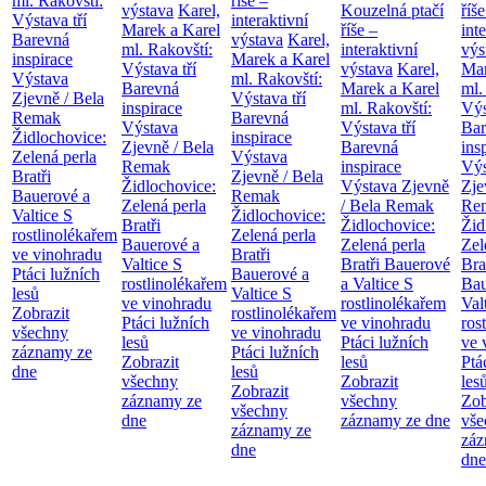
ml. Rakovští:
říše –
výstava
Karel,
Kouzelná ptačí
říše
Výstava tří
interaktivní
Marek a Karel
říše –
int
Barevná
výstava
Karel,
ml. Rakovští:
interaktivní
výs
inspirace
Marek a Karel
Výstava tří
výstava
Karel,
Mar
Výstava
ml. Rakovští:
Barevná
Marek a Karel
ml.
Zjevně / Bela
Výstava tří
inspirace
ml. Rakovští:
Výs
Remak
Barevná
Výstava
Výstava tří
Bar
Židlochovice:
inspirace
Zjevně / Bela
Barevná
ins
Zelená perla
Výstava
Remak
inspirace
Výs
Bratři
Zjevně / Bela
Židlochovice:
Výstava Zjevně
Zje
Bauerové a
Remak
Zelená perla
/ Bela Remak
Re
Valtice
S
Židlochovice:
Bratři
Židlochovice:
Žid
rostlinolékařem
Zelená perla
Bauerové a
Zelená perla
Zel
ve vinohradu
Bratři
Valtice
S
Bratři Bauerové
Bra
Ptáci lužních
Bauerové a
rostlinolékařem
a Valtice
S
Bau
lesů
Valtice
S
ve vinohradu
rostlinolékařem
Val
Zobrazit
rostlinolékařem
Ptáci lužních
ve vinohradu
ros
všechny
ve vinohradu
lesů
Ptáci lužních
ve 
záznamy ze
Ptáci lužních
Zobrazit
lesů
Ptá
dne
lesů
všechny
Zobrazit
les
Zobrazit
záznamy ze
všechny
Zob
všechny
dne
záznamy ze dne
vše
záznamy ze
záz
dne
dne