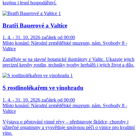
krajinu i lesní hospodářství.
Bratři Bauerové a Valtice
1. 4. - 31. 10. 2026 začátek od 00:00
Místo konání:
Národní zemědělské muzeum, nám. Svobody 8 -
Valtice
Zaměřuje se na slavné botanické ilustrátory z Valtic. Ukazuje jejich
precizní kresby rostlin, techniky tvorby herbářů i jejich život a dílo.
S rostlinolékařem ve vinohradu
1. 4. - 31. 10. 2026 začátek od 00:00
Místo konání:
Národní zemědělské muzeum, nám. Svobody 8 -
Valtice
Výstava o pěstování vinné révy – představuje škůdce, choroby i
užitečné organismy a vysvětluje správnou péči o vinice pro kvalitní
víno.