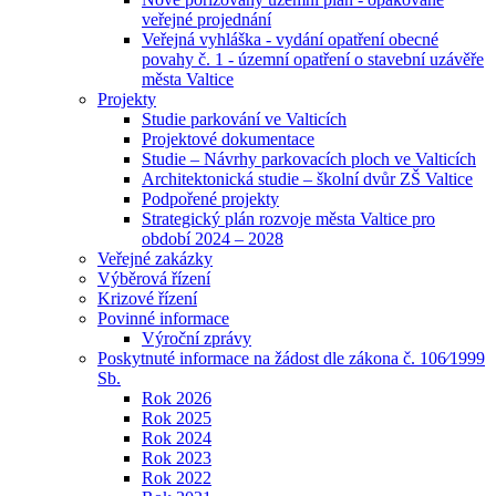
veřejné projednání
Veřejná vyhláška - vydání opatření obecné
povahy č. 1 - územní opatření o stavební uzávěře
města Valtice
Projekty
Studie parkování ve Valticích
Projektové dokumentace
Studie – Návrhy parkovacích ploch ve Valticích
Architektonická studie – školní dvůr ZŠ Valtice
Podpořené projekty
Strategický plán rozvoje města Valtice pro
období 2024 – 2028
Veřejné zakázky
Výběrová řízení
Krizové řízení
Povinné informace
Výroční zprávy
Poskytnuté informace na žádost dle zákona č. 106⁄1999
Sb.
Rok 2026
Rok 2025
Rok 2024
Rok 2023
Rok 2022