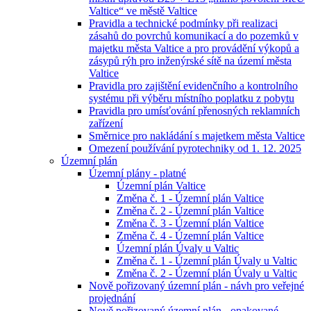
Valtice“ ve městě Valtice
Pravidla a technické podmínky při realizaci
zásahů do povrchů komunikací a do pozemků v
majetku města Valtice a pro provádění výkopů a
zásypů rýh pro inženýrské sítě na území města
Valtice
Pravidla pro zajištění evidenčního a kontrolního
systému při výběru místního poplatku z pobytu
Pravidla pro umísťování přenosných reklamních
zařízení
Směrnice pro nakládání s majetkem města Valtice
Omezení používání pyrotechniky od 1. 12. 2025
Územní plán
Územní plány - platné
Územní plán Valtice
Změna č. 1 - Územní plán Valtice
Změna č. 2 - Územní plán Valtice
Změna č. 3 - Územní plán Valtice
Změna č. 4 - Územní plán Valtice
Územní plán Úvaly u Valtic
Změna č. 1 - Územní plán Úvaly u Valtic
Změna č. 2 - Územní plán Úvaly u Valtic
Nově pořizovaný územní plán - návh pro veřejné
projednání
Nově pořizovaný územní plán - opakované