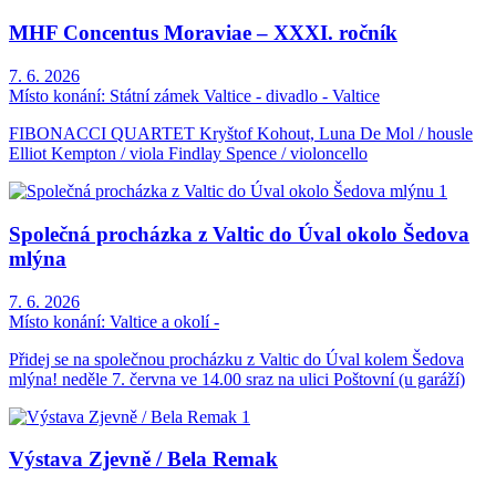
MHF Concentus Moraviae – XXXI. ročník
7. 6. 2026
Místo konání:
Státní zámek Valtice - divadlo - Valtice
FIBONACCI QUARTET Kryštof Kohout, Luna De Mol / housle
Elliot Kempton / viola Findlay Spence / violoncello
Společná procházka z Valtic do Úval okolo Šedova
mlýna
7. 6. 2026
Místo konání:
Valtice a okolí -
Přidej se na společnou procházku z Valtic do Úval kolem Šedova
mlýna! neděle 7. června ve 14.00 sraz na ulici Poštovní (u garáží)
Výstava Zjevně / Bela Remak