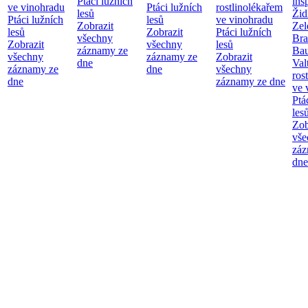
Ptáci lužních
ins
ve vinohradu
Ptáci lužních
rostlinolékařem
lesů
Žid
Ptáci lužních
lesů
ve vinohradu
Zobrazit
Zel
lesů
Zobrazit
Ptáci lužních
všechny
Bra
Zobrazit
všechny
lesů
záznamy ze
Bau
všechny
záznamy ze
Zobrazit
dne
Val
záznamy ze
dne
všechny
ros
dne
záznamy ze dne
ve 
Ptá
les
Zob
vše
záz
dne