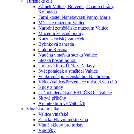
Turistické cíle
Zámek Valtice, Belveder, Dianin chrám,
Kolonáda
Farní kostel Nanebevzetí Panny Marie
Městské muzeum Valtice
Národní zemědělské muzeum Valtice
Muzeum železné opony
Katzelsdorfský zámeček
Bylinková zahrada
Galerie Reistna
Naučná vinařská stezka Valtice
Stezka bosou nohou
Úniková hra - Útěk ze šatlavy
Svět pohádek a strašidel Valtice
Venkovní společenská hra Nachozeno
Video-Valtice-Prezentace turistických cílů
Kudy z nudy
Luštící hledačka CESTIČKOU Valtice
Skryté příběhy
Architektura ve Valticích
Vinařská turistika
Valtice vinařské
Značka Hlavní město vína
Vinné sklepy pro turisty
Vinotéky