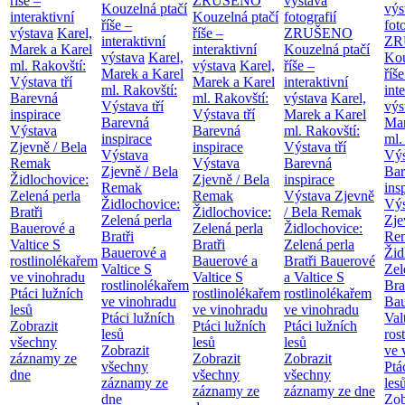
říše –
ZRUŠENO
výstava
Kouzelná ptačí
výs
interaktivní
Kouzelná ptačí
fotografií
říše –
fot
výstava
Karel,
říše –
ZRUŠENO
interaktivní
ZR
Marek a Karel
interaktivní
Kouzelná ptačí
výstava
Karel,
Kou
ml. Rakovští:
výstava
Karel,
říše –
Marek a Karel
říše
Výstava tří
Marek a Karel
interaktivní
ml. Rakovští:
int
Barevná
ml. Rakovští:
výstava
Karel,
Výstava tří
výs
inspirace
Výstava tří
Marek a Karel
Barevná
Mar
Výstava
Barevná
ml. Rakovští:
inspirace
ml.
Zjevně / Bela
inspirace
Výstava tří
Výstava
Výs
Remak
Výstava
Barevná
Zjevně / Bela
Bar
Židlochovice:
Zjevně / Bela
inspirace
Remak
ins
Zelená perla
Remak
Výstava Zjevně
Židlochovice:
Výs
Bratři
Židlochovice:
/ Bela Remak
Zelená perla
Zje
Bauerové a
Zelená perla
Židlochovice:
Bratři
Re
Valtice
S
Bratři
Zelená perla
Bauerové a
Žid
rostlinolékařem
Bauerové a
Bratři Bauerové
Valtice
S
Zel
ve vinohradu
Valtice
S
a Valtice
S
rostlinolékařem
Bra
Ptáci lužních
rostlinolékařem
rostlinolékařem
ve vinohradu
Bau
lesů
ve vinohradu
ve vinohradu
Ptáci lužních
Val
Zobrazit
Ptáci lužních
Ptáci lužních
lesů
ros
všechny
lesů
lesů
Zobrazit
ve 
záznamy ze
Zobrazit
Zobrazit
všechny
Ptá
dne
všechny
všechny
záznamy ze
les
záznamy ze
záznamy ze dne
dne
Zob