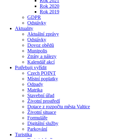
Rok 2021
Rok 2020
Rok 2019
GDPR
Odstávky
Aktuality
Aktuální zprávy
Odstávky
Dovoz obědů
Munipolis
Ztráty a nálezy
Kalendář akcí
Potřebuji vyřídit
Czech POINT
Místní poplatky
Odpady
Matrika
Stavební úřad
Životní prostředí
Dotace z rozpočtu města Valtice
Životní situace
Formuláře
Digitální služby
Parkování
Turistika