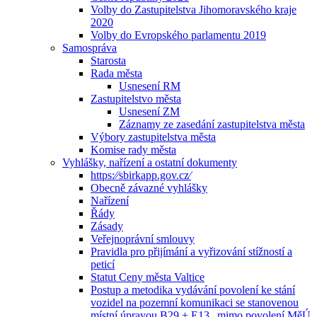
Volby do Zastupitelstva Jihomoravského kraje
2020
Volby do Evropského parlamentu 2019
Samospráva
Starosta
Rada města
Usnesení RM
Zastupitelstvo města
Usnesení ZM
Záznamy ze zasedání zastupitelstva města
Výbory zastupitelstva města
Komise rady města
Vyhlášky, nařízení a ostatní dokumenty
https:⁄⁄sbirkapp.gov.cz⁄
Obecně závazné vyhlášky
Nařízení
Řády
Zásady
Veřejnoprávní smlouvy
Pravidla pro přijímání a vyřizování stížností a
peticí
Statut Ceny města Valtice
Postup a metodika vydávání povolení ke stání
vozidel na pozemní komunikaci se stanovenou
místní úpravou B29 + E13 „mimo povolení MěÚ