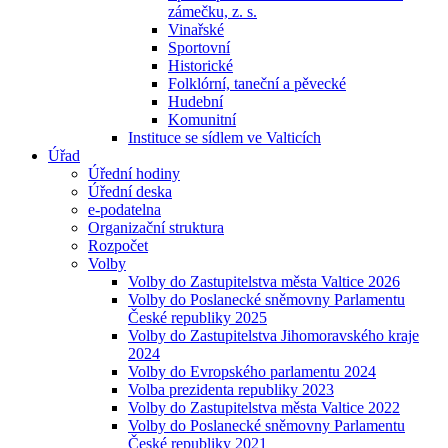
zámečku, z. s.
Vinařské
Sportovní
Historické
Folklórní, taneční a pěvecké
Hudební
Komunitní
Instituce se sídlem ve Valticích
Úřad
Úřední hodiny
Úřední deska
e-podatelna
Organizační struktura
Rozpočet
Volby
Volby do Zastupitelstva města Valtice 2026
Volby do Poslanecké sněmovny Parlamentu
České republiky 2025
Volby do Zastupitelstva Jihomoravského kraje
2024
Volby do Evropského parlamentu 2024
Volba prezidenta republiky 2023
Volby do Zastupitelstva města Valtice 2022
Volby do Poslanecké sněmovny Parlamentu
České republiky 2021