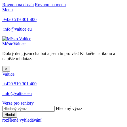
Rovnou na obsah
Rovnou na menu
Menu
+420 519 301 400
info@valtice.eu
Město
Valtice
Dobrý den, jsem chatbot a jsem tu pro vás! Klikněte na ikonu a
napište mi dotaz.
✕
Valtice
+420 519 301 400
info@valtice.eu
Verze pro seniory
Hledaný výraz
Hledat
rozšířené vyhledávání