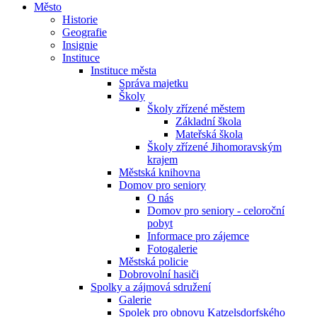
Město
Historie
Geografie
Insignie
Instituce
Instituce města
Správa majetku
Školy
Školy zřízené městem
Základní škola
Mateřská škola
Školy zřízené Jihomoravským
krajem
Městská knihovna
Domov pro seniory
O nás
Domov pro seniory - celoroční
pobyt
Informace pro zájemce
Fotogalerie
Městská policie
Dobrovolní hasiči
Spolky a zájmová sdružení
Galerie
Spolek pro obnovu Katzelsdorfského