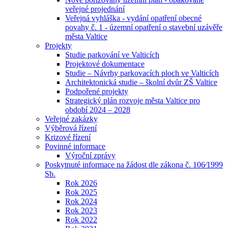
veřejné projednání
Veřejná vyhláška - vydání opatření obecné
povahy č. 1 - územní opatření o stavební uzávěře
města Valtice
Projekty
Studie parkování ve Valticích
Projektové dokumentace
Studie – Návrhy parkovacích ploch ve Valticích
Architektonická studie – školní dvůr ZŠ Valtice
Podpořené projekty
Strategický plán rozvoje města Valtice pro
období 2024 – 2028
Veřejné zakázky
Výběrová řízení
Krizové řízení
Povinné informace
Výroční zprávy
Poskytnuté informace na žádost dle zákona č. 106⁄1999
Sb.
Rok 2026
Rok 2025
Rok 2024
Rok 2023
Rok 2022