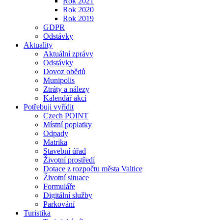
Rok 2021
Rok 2020
Rok 2019
GDPR
Odstávky
Aktuality
Aktuální zprávy
Odstávky
Dovoz obědů
Munipolis
Ztráty a nálezy
Kalendář akcí
Potřebuji vyřídit
Czech POINT
Místní poplatky
Odpady
Matrika
Stavební úřad
Životní prostředí
Dotace z rozpočtu města Valtice
Životní situace
Formuláře
Digitální služby
Parkování
Turistika