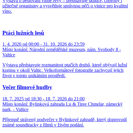
Výstava o pěstování vinné révy – představuje škůdce, choroby i
užitečné organismy a vysvětluje správnou péči o vinice pro kvalitní
víno.
Ptáci lužních lesů
1. 4. 2026 od 00:00 - 31. 10. 2026 do 23:59
Místo konání:
Národní zemědělské muzeum, nám. Svobody 8 -
Valtice
Výstava představuje rozmanitost ptačích druhů, které obývají lužní
krajinu v okolí Valtic. Velkoformátové fotografie zachycují jejich
život v tomto unikátním prostředí.
Večer filmové hudby
18. 7. 2025 od 18:30 - 18. 7. 2026 do 21:00
Místo konání:
Bylinková zahrada Lu & Tiree Chmelar, zámecký
park, - Valtice
Příjemně strávený podvečer v Bylinkové zahradě, který doprovodí
známé soundtracky z filmů v živém podání.