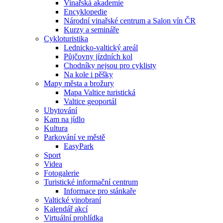
Vinařská akademie
Encyklopedie
Národní vinařské centrum a Salon vín ČR
Kurzy a semináře
Cykloturistika
Lednicko-valtický areál
Půjčovny jízdních kol
Chodníky nejsou pro cyklisty
Na kole i pěšky
Mapy města a brožury
Mapa Valtice turistická
Valtice geoportál
Ubytování
Kam na jídlo
Kultura
Parkování ve městě
EasyPark
Sport
Videa
Fotogalerie
Turistické informační centrum
Informace pro stánkaře
Valtické vinobraní
Kalendář akcí
Virtuální prohlídka