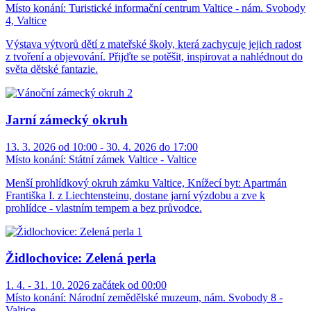
Místo konání:
Turistické informační centrum Valtice - nám. Svobody
4, Valtice
Výstava výtvorů dětí z mateřské školy, která zachycuje jejich radost
z tvoření a objevování. Přijďte se potěšit, inspirovat a nahlédnout do
světa dětské fantazie.
Jarní zámecký okruh
13. 3. 2026 od 10:00 - 30. 4. 2026 do 17:00
Místo konání:
Státní zámek Valtice - Valtice
Menší prohlídkový okruh zámku Valtice, Knížecí byt: Apartmán
Františka I. z Liechtensteinu, dostane jarní výzdobu a zve k
prohlídce - vlastním tempem a bez průvodce.
Židlochovice: Zelená perla
1. 4. - 31. 10. 2026 začátek od 00:00
Místo konání:
Národní zemědělské muzeum, nám. Svobody 8 -
Valtice