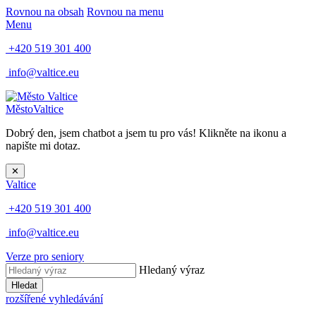
Rovnou na obsah
Rovnou na menu
Menu
+420 519 301 400
info@valtice.eu
Město
Valtice
Dobrý den, jsem chatbot a jsem tu pro vás! Klikněte na ikonu a
napište mi dotaz.
✕
Valtice
+420 519 301 400
info@valtice.eu
Verze pro seniory
Hledaný výraz
Hledat
rozšířené vyhledávání