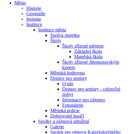
Město
Historie
Geografie
Insignie
Instituce
Instituce města
Správa majetku
Školy
Školy zřízené městem
Základní škola
Mateřská škola
Školy zřízené Jihomoravským
krajem
Městská knihovna
Domov pro seniory
O nás
Domov pro seniory - celoroční
pobyt
Informace pro zájemce
Fotogalerie
Městská policie
Dobrovolní hasiči
Spolky a zájmová sdružení
Galerie
Spolek pro obnovu Katzelsdorfského