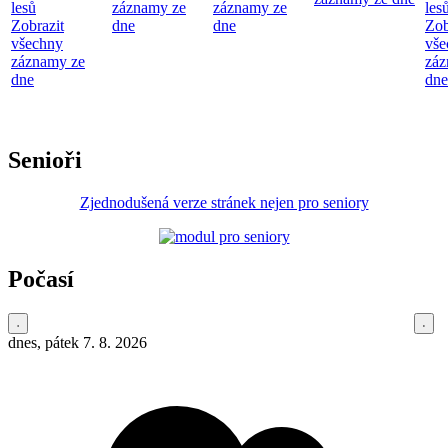
lesů
záznamy ze
záznamy ze
les
Zobrazit
dne
dne
Zob
všechny
vše
záznamy ze
záz
dne
dne
Senioři
Zjednodušená verze stránek nejen pro seniory
Počasí
dnes, pátek 7. 8. 2026