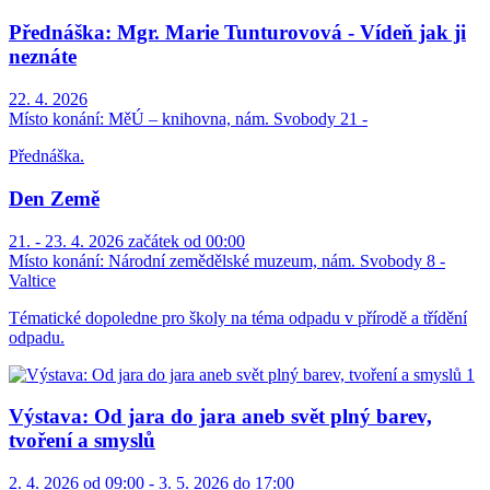
Přednáška: Mgr. Marie Tunturovová - Vídeň jak ji
neznáte
22. 4. 2026
Místo konání:
MěÚ – knihovna, nám. Svobody 21 -
Přednáška.
Den Země
21. - 23. 4. 2026 začátek od 00:00
Místo konání:
Národní zemědělské muzeum, nám. Svobody 8 -
Valtice
Tématické dopoledne pro školy na téma odpadu v přírodě a třídění
odpadu.
Výstava: Od jara do jara aneb svět plný barev,
tvoření a smyslů
2. 4. 2026 od 09:00 - 3. 5. 2026 do 17:00