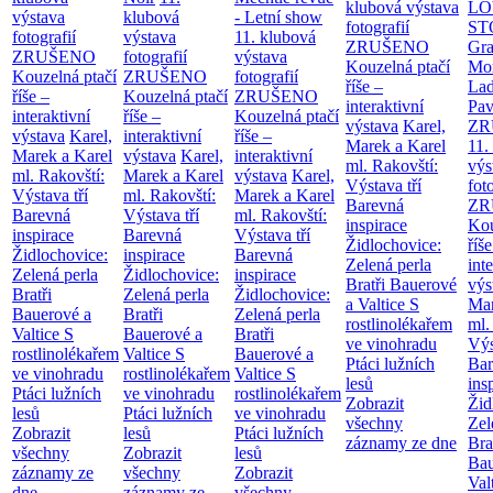
klubová výstava
LO
výstava
klubová
- Letní show
fotografií
ST
fotografií
výstava
11. klubová
ZRUŠENO
Gr
ZRUŠENO
fotografií
výstava
Kouzelná ptačí
Mor
Kouzelná ptačí
ZRUŠENO
fotografií
říše –
Lad
říše –
Kouzelná ptačí
ZRUŠENO
interaktivní
Pav
interaktivní
říše –
Kouzelná ptačí
výstava
Karel,
ZR
výstava
Karel,
interaktivní
říše –
Marek a Karel
11.
Marek a Karel
výstava
Karel,
interaktivní
ml. Rakovští:
výs
ml. Rakovští:
Marek a Karel
výstava
Karel,
Výstava tří
fot
Výstava tří
ml. Rakovští:
Marek a Karel
Barevná
ZR
Barevná
Výstava tří
ml. Rakovští:
inspirace
Kou
inspirace
Barevná
Výstava tří
Židlochovice:
říše
Židlochovice:
inspirace
Barevná
Zelená perla
int
Zelená perla
Židlochovice:
inspirace
Bratři Bauerové
výs
Bratři
Zelená perla
Židlochovice:
a Valtice
S
Mar
Bauerové a
Bratři
Zelená perla
rostlinolékařem
ml.
Valtice
S
Bauerové a
Bratři
ve vinohradu
Výs
rostlinolékařem
Valtice
S
Bauerové a
Ptáci lužních
Bar
ve vinohradu
rostlinolékařem
Valtice
S
lesů
ins
Ptáci lužních
ve vinohradu
rostlinolékařem
Zobrazit
Žid
lesů
Ptáci lužních
ve vinohradu
všechny
Zel
Zobrazit
lesů
Ptáci lužních
záznamy ze dne
Bra
všechny
Zobrazit
lesů
Bau
záznamy ze
všechny
Zobrazit
Val
dne
záznamy ze
všechny