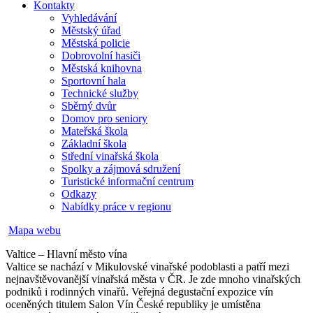
Kontakty
Vyhledávání
Městský úřad
Městská policie
Dobrovolní hasiči
Městská knihovna
Sportovní hala
Technické služby
Sběrný dvůr
Domov pro seniory
Mateřská škola
Základní škola
Střední vinařská škola
Spolky a zájmová sdružení
Turistické informační centrum
Odkazy
Nabídky práce v regionu
Mapa webu
Valtice – Hlavní město vína
Valtice se nachází v Mikulovské vinařské podoblasti a patří mezi
nejnavštěvovanější vinařská města v ČR. Je zde mnoho vinařských
podniků i rodinných vinařů. Veřejná degustační expozice vín
oceněných titulem Salon Vín České republiky je umístěna