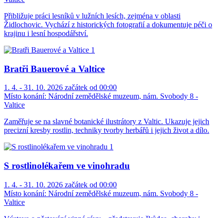
Přibližuje práci lesníků v lužních lesích, zejména v oblasti
Židlochovic. Vychází z historických fotografií a dokumentuje péči o
krajinu i lesní hospodářství.
Bratři Bauerové a Valtice
1. 4. - 31. 10. 2026 začátek od 00:00
Místo konání:
Národní zemědělské muzeum, nám. Svobody 8 -
Valtice
Zaměřuje se na slavné botanické ilustrátory z Valtic. Ukazuje jejich
precizní kresby rostlin, techniky tvorby herbářů i jejich život a dílo.
S rostlinolékařem ve vinohradu
1. 4. - 31. 10. 2026 začátek od 00:00
Místo konání:
Národní zemědělské muzeum, nám. Svobody 8 -
Valtice