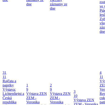
ros
dne
záznamy ze
ve 
dne
Ptá
les
Zob
vše
záz
dne
31
4
11
11
Rajčata a
Vý
papriky
1
2
ZE
Výstava:
9
9
Ver
3
Lichtenštejni a
Výstava ZEN
Výstava ZEN
Re
10
Česká
ZEM -
ZEM -
cuk
Výstava ZEN
republika
Veronika
Veronika
pat
ZEM - Veronika