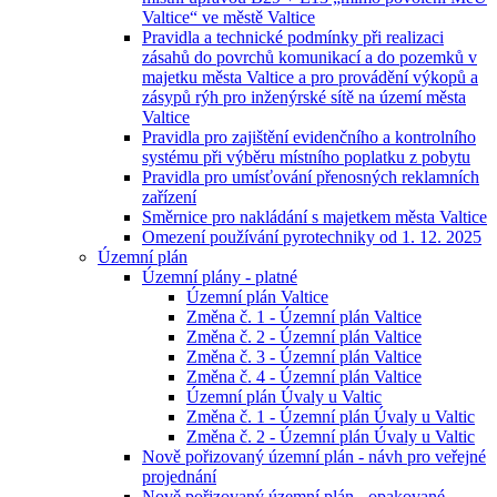
Valtice“ ve městě Valtice
Pravidla a technické podmínky při realizaci
zásahů do povrchů komunikací a do pozemků v
majetku města Valtice a pro provádění výkopů a
zásypů rýh pro inženýrské sítě na území města
Valtice
Pravidla pro zajištění evidenčního a kontrolního
systému při výběru místního poplatku z pobytu
Pravidla pro umísťování přenosných reklamních
zařízení
Směrnice pro nakládání s majetkem města Valtice
Omezení používání pyrotechniky od 1. 12. 2025
Územní plán
Územní plány - platné
Územní plán Valtice
Změna č. 1 - Územní plán Valtice
Změna č. 2 - Územní plán Valtice
Změna č. 3 - Územní plán Valtice
Změna č. 4 - Územní plán Valtice
Územní plán Úvaly u Valtic
Změna č. 1 - Územní plán Úvaly u Valtic
Změna č. 2 - Územní plán Úvaly u Valtic
Nově pořizovaný územní plán - návh pro veřejné
projednání
Nově pořizovaný územní plán - opakované