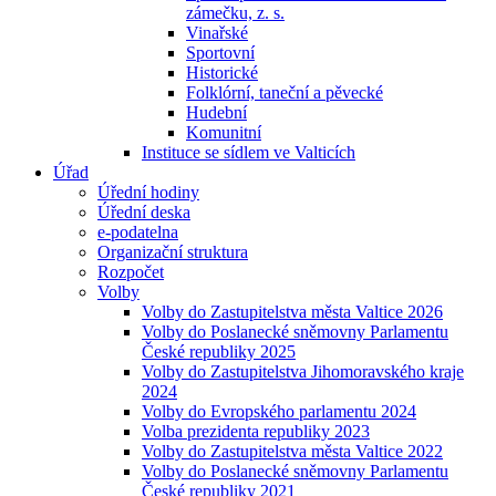
zámečku, z. s.
Vinařské
Sportovní
Historické
Folklórní, taneční a pěvecké
Hudební
Komunitní
Instituce se sídlem ve Valticích
Úřad
Úřední hodiny
Úřední deska
e-podatelna
Organizační struktura
Rozpočet
Volby
Volby do Zastupitelstva města Valtice 2026
Volby do Poslanecké sněmovny Parlamentu
České republiky 2025
Volby do Zastupitelstva Jihomoravského kraje
2024
Volby do Evropského parlamentu 2024
Volba prezidenta republiky 2023
Volby do Zastupitelstva města Valtice 2022
Volby do Poslanecké sněmovny Parlamentu
České republiky 2021