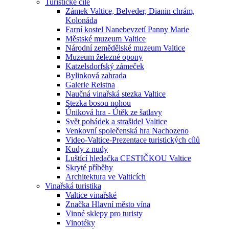
Turistické cíle
Zámek Valtice, Belveder, Dianin chrám,
Kolonáda
Farní kostel Nanebevzetí Panny Marie
Městské muzeum Valtice
Národní zemědělské muzeum Valtice
Muzeum železné opony
Katzelsdorfský zámeček
Bylinková zahrada
Galerie Reistna
Naučná vinařská stezka Valtice
Stezka bosou nohou
Úniková hra - Útěk ze šatlavy
Svět pohádek a strašidel Valtice
Venkovní společenská hra Nachozeno
Video-Valtice-Prezentace turistických cílů
Kudy z nudy
Luštící hledačka CESTIČKOU Valtice
Skryté příběhy
Architektura ve Valticích
Vinařská turistika
Valtice vinařské
Značka Hlavní město vína
Vinné sklepy pro turisty
Vinotéky