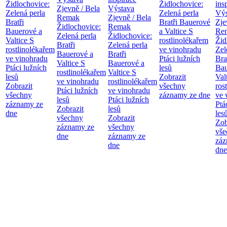
Židlochovice:
Židlochovice:
ins
Zjevně / Bela
Výstava
Zelená perla
Zelená perla
Výs
Remak
Zjevně / Bela
Bratři
Bratři Bauerové
Zje
Židlochovice:
Remak
Bauerové a
a Valtice
S
Re
Zelená perla
Židlochovice:
Valtice
S
rostlinolékařem
Žid
Bratři
Zelená perla
rostlinolékařem
ve vinohradu
Zel
Bauerové a
Bratři
ve vinohradu
Ptáci lužních
Bra
Valtice
S
Bauerové a
Ptáci lužních
lesů
Bau
rostlinolékařem
Valtice
S
lesů
Zobrazit
Val
ve vinohradu
rostlinolékařem
Zobrazit
všechny
ros
Ptáci lužních
ve vinohradu
všechny
záznamy ze dne
ve 
lesů
Ptáci lužních
záznamy ze
Ptá
Zobrazit
lesů
dne
les
všechny
Zobrazit
Zob
záznamy ze
všechny
vše
dne
záznamy ze
záz
dne
dne