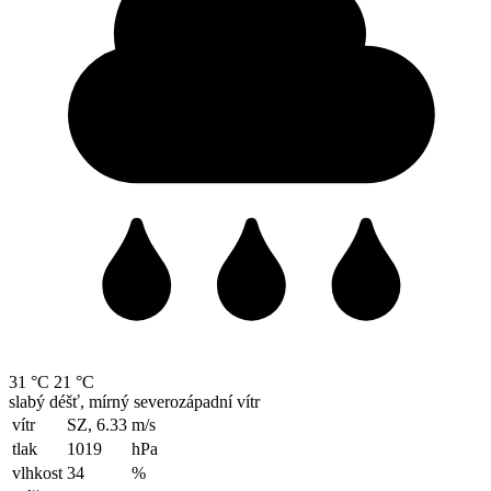
31 °C
21 °C
slabý déšť, mírný severozápadní vítr
vítr
SZ, 6.33
m/s
tlak
1019
hPa
vlhkost
34
%