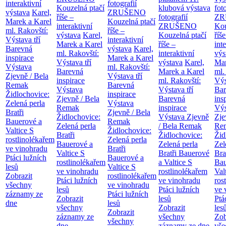
interaktivní
fotografií
Kouzelná ptačí
klubová výstava
fot
výstava
Karel,
ZRUŠENO
říše –
fotografií
ZR
Marek a Karel
Kouzelná ptačí
interaktivní
ZRUŠENO
Kou
ml. Rakovští:
říše –
výstava
Karel,
Kouzelná ptačí
říše
Výstava tří
interaktivní
Marek a Karel
říše –
int
Barevná
výstava
Karel,
ml. Rakovští:
interaktivní
výs
inspirace
Marek a Karel
Výstava tří
výstava
Karel,
Mar
Výstava
ml. Rakovští:
Barevná
Marek a Karel
ml.
Zjevně / Bela
Výstava tří
inspirace
ml. Rakovští:
Výs
Remak
Barevná
Výstava
Výstava tří
Bar
Židlochovice:
inspirace
Zjevně / Bela
Barevná
ins
Zelená perla
Výstava
Remak
inspirace
Výs
Bratři
Zjevně / Bela
Židlochovice:
Výstava Zjevně
Zje
Bauerové a
Remak
Zelená perla
/ Bela Remak
Re
Valtice
S
Židlochovice:
Bratři
Židlochovice:
Žid
rostlinolékařem
Zelená perla
Bauerové a
Zelená perla
Zel
ve vinohradu
Bratři
Valtice
S
Bratři Bauerové
Bra
Ptáci lužních
Bauerové a
rostlinolékařem
a Valtice
S
Bau
lesů
Valtice
S
ve vinohradu
rostlinolékařem
Val
Zobrazit
rostlinolékařem
Ptáci lužních
ve vinohradu
ros
všechny
ve vinohradu
lesů
Ptáci lužních
ve 
záznamy ze
Ptáci lužních
Zobrazit
lesů
Ptá
dne
lesů
všechny
Zobrazit
les
Zobrazit
záznamy ze
všechny
Zob
všechny
dne
záznamy ze dne
vše