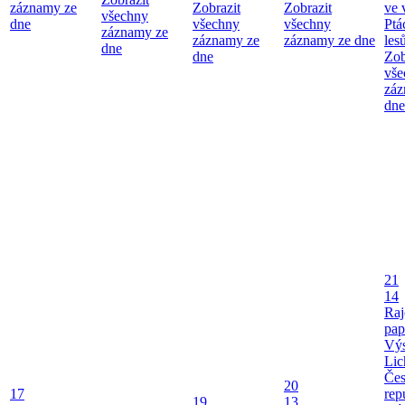
záznamy ze
Zobrazit
Zobrazit
ve 
všechny
dne
všechny
všechny
Ptá
záznamy ze
záznamy ze
záznamy ze dne
les
dne
dne
Zob
vše
záz
dne
21
14
Raj
pap
Výs
Lic
Če
20
17
rep
19
13