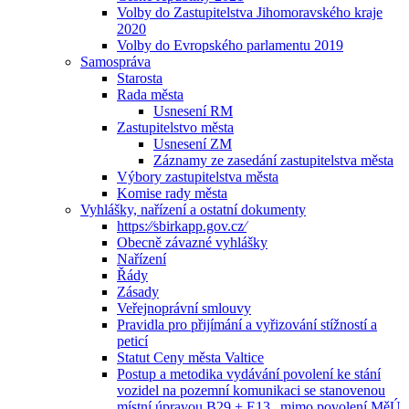
Volby do Zastupitelstva Jihomoravského kraje
2020
Volby do Evropského parlamentu 2019
Samospráva
Starosta
Rada města
Usnesení RM
Zastupitelstvo města
Usnesení ZM
Záznamy ze zasedání zastupitelstva města
Výbory zastupitelstva města
Komise rady města
Vyhlášky, nařízení a ostatní dokumenty
https:⁄⁄sbirkapp.gov.cz⁄
Obecně závazné vyhlášky
Nařízení
Řády
Zásady
Veřejnoprávní smlouvy
Pravidla pro přijímání a vyřizování stížností a
peticí
Statut Ceny města Valtice
Postup a metodika vydávání povolení ke stání
vozidel na pozemní komunikaci se stanovenou
místní úpravou B29 + E13 „mimo povolení MěÚ