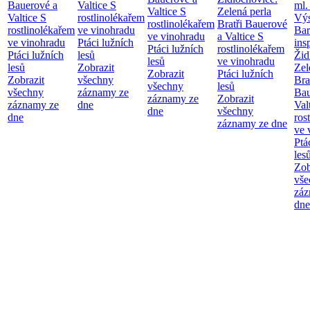
Bauerové a
Valtice
S
ml.
Valtice
S
Zelená perla
Valtice
S
rostlinolékařem
Výs
rostlinolékařem
Bratři Bauerové
rostlinolékařem
ve vinohradu
Bar
ve vinohradu
a Valtice
S
ve vinohradu
Ptáci lužních
ins
Ptáci lužních
rostlinolékařem
Ptáci lužních
lesů
Žid
lesů
ve vinohradu
lesů
Zobrazit
Zel
Zobrazit
Ptáci lužních
Zobrazit
všechny
Bra
všechny
lesů
všechny
záznamy ze
Bau
záznamy ze
Zobrazit
záznamy ze
dne
Val
dne
všechny
dne
ros
záznamy ze dne
ve 
Ptá
les
Zob
vše
záz
dne