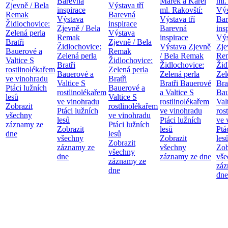
Barevná
Marek a Karel
ml.
Zjevně / Bela
Výstava tří
inspirace
ml. Rakovští:
Výs
Remak
Barevná
Výstava
Výstava tří
Bar
Židlochovice:
inspirace
Zjevně / Bela
Barevná
ins
Zelená perla
Výstava
Remak
inspirace
Výs
Bratři
Zjevně / Bela
Židlochovice:
Výstava Zjevně
Zje
Bauerové a
Remak
Zelená perla
/ Bela Remak
Re
Valtice
S
Židlochovice:
Bratři
Židlochovice:
Žid
rostlinolékařem
Zelená perla
Bauerové a
Zelená perla
Zel
ve vinohradu
Bratři
Valtice
S
Bratři Bauerové
Bra
Ptáci lužních
Bauerové a
rostlinolékařem
a Valtice
S
Bau
lesů
Valtice
S
ve vinohradu
rostlinolékařem
Val
Zobrazit
rostlinolékařem
Ptáci lužních
ve vinohradu
ros
všechny
ve vinohradu
lesů
Ptáci lužních
ve 
záznamy ze
Ptáci lužních
Zobrazit
lesů
Ptá
dne
lesů
všechny
Zobrazit
les
Zobrazit
záznamy ze
všechny
Zob
všechny
dne
záznamy ze dne
vše
záznamy ze
záz
dne
dne