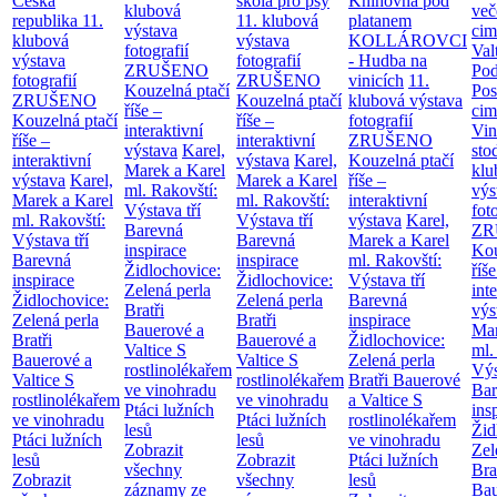
Česká
škola pro psy
Knihovna pod
klubová
več
republika
11.
11. klubová
platanem
výstava
cim
klubová
výstava
KOLLÁROVCI
fotografií
Val
výstava
fotografií
- Hudba na
ZRUŠENO
Po
fotografií
ZRUŠENO
vinicích
11.
Kouzelná ptačí
Pos
ZRUŠENO
Kouzelná ptačí
klubová výstava
říše –
cim
Kouzelná ptačí
říše –
fotografií
interaktivní
Vin
říše –
interaktivní
ZRUŠENO
výstava
Karel,
sto
interaktivní
výstava
Karel,
Kouzelná ptačí
Marek a Karel
klu
výstava
Karel,
Marek a Karel
říše –
ml. Rakovští:
výs
Marek a Karel
ml. Rakovští:
interaktivní
Výstava tří
fot
ml. Rakovští:
Výstava tří
výstava
Karel,
Barevná
ZR
Výstava tří
Barevná
Marek a Karel
inspirace
Kou
Barevná
inspirace
ml. Rakovští:
Židlochovice:
říše
inspirace
Židlochovice:
Výstava tří
Zelená perla
int
Židlochovice:
Zelená perla
Barevná
Bratři
výs
Zelená perla
Bratři
inspirace
Bauerové a
Mar
Bratři
Bauerové a
Židlochovice:
Valtice
S
ml.
Bauerové a
Valtice
S
Zelená perla
rostlinolékařem
Výs
Valtice
S
rostlinolékařem
Bratři Bauerové
ve vinohradu
Bar
rostlinolékařem
ve vinohradu
a Valtice
S
Ptáci lužních
ins
ve vinohradu
Ptáci lužních
rostlinolékařem
lesů
Žid
Ptáci lužních
lesů
ve vinohradu
Zobrazit
Zel
lesů
Zobrazit
Ptáci lužních
všechny
Bra
Zobrazit
všechny
lesů
záznamy ze
Bau