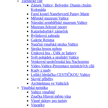
Turistické cíle
Zámek Valtice, Belveder, Dianin chrám,
Kolonáda
Farní kostel Nanebevzetí Panny Marie
Městské muzeum Valtice
Národní zemědělské muzeum Valtice
Muzeum železné opony
Katzelsdorfský zámeček
Bylinková zahrada
Galerie Reistna
Naučná vinařská stezka Valtice
Stezka bosou nohou
Úniková hra - Útěk ze šatlavy
Svět pohádek a strašidel Valtice
Venkovní společenská hra Nachozeno
Video-Valtice-Prezentace turistických cílů
Kudy z nudy
Luštící hledačka CESTIČKOU Valtice
Skryté příběhy
Architektura ve Valticích
Vinařská turistika
Valtice vinařské
Značka Hlavní město vína
Vinné sklepy pro turisty
Vinotéky