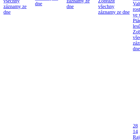
všechny
záznamy ze
Zobrazit
dne
Val
záznamy ze
dne
všechny
ros
dne
záznamy ze dne
ve 
Ptá
les
Zob
vše
záz
dne
28
14
Raj