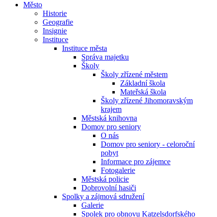
Město
Historie
Geografie
Insignie
Instituce
Instituce města
Správa majetku
Školy
Školy zřízené městem
Základní škola
Mateřská škola
Školy zřízené Jihomoravským
krajem
Městská knihovna
Domov pro seniory
O nás
Domov pro seniory - celoroční
pobyt
Informace pro zájemce
Fotogalerie
Městská policie
Dobrovolní hasiči
Spolky a zájmová sdružení
Galerie
Spolek pro obnovu Katzelsdorfského