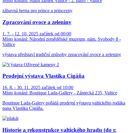
Místo konání:
Státní zámek Valtice - 2. patro - Valtice
zábavná herna pro prince a princezny
Zpracování ovoce a zeleniny
1. 7. - 12. 10. 2025 začátek od 00:00
Místo konání:
Národní zemědělské muzeum, nám. Svobody 8 -
Valtice
výstava představí tradiční způsoby zpracování ovoce a zeleniny
Prodejní výstava Vlastika Cigáňa
16. 8. - 30. 11. 2025 začátek od 10:00
Místo konání:
Boutique Lada-Gallery - Zámecká 235, Valtice
Boutique Lada-Galery pořádá prodejní výstavu valtického rodáka
pana Vlastika Cigáňa.
Historie a rekonstrukce valtického hradu (do r.