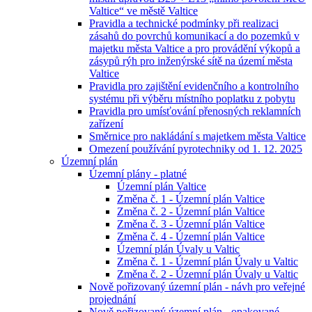
Valtice“ ve městě Valtice
Pravidla a technické podmínky při realizaci
zásahů do povrchů komunikací a do pozemků v
majetku města Valtice a pro provádění výkopů a
zásypů rýh pro inženýrské sítě na území města
Valtice
Pravidla pro zajištění evidenčního a kontrolního
systému při výběru místního poplatku z pobytu
Pravidla pro umísťování přenosných reklamních
zařízení
Směrnice pro nakládání s majetkem města Valtice
Omezení používání pyrotechniky od 1. 12. 2025
Územní plán
Územní plány - platné
Územní plán Valtice
Změna č. 1 - Územní plán Valtice
Změna č. 2 - Územní plán Valtice
Změna č. 3 - Územní plán Valtice
Změna č. 4 - Územní plán Valtice
Územní plán Úvaly u Valtic
Změna č. 1 - Územní plán Úvaly u Valtic
Změna č. 2 - Územní plán Úvaly u Valtic
Nově pořizovaný územní plán - návh pro veřejné
projednání
Nově pořizovaný územní plán - opakované