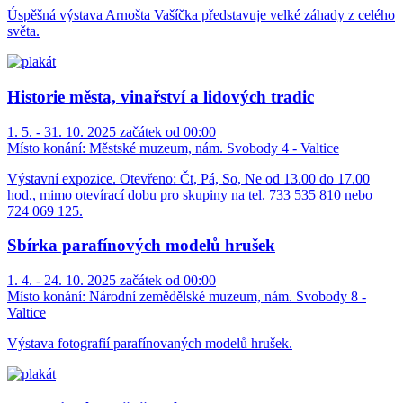
Úspěšná výstava Arnošta Vašíčka představuje velké záhady z celého
světa.
Historie města, vinařství a lidových tradic
1. 5. - 31. 10. 2025 začátek od 00:00
Místo konání:
Městské muzeum, nám. Svobody 4 - Valtice
Výstavní expozice. Otevřeno: Čt, Pá, So, Ne od 13.00 do 17.00
hod., mimo otevírací dobu pro skupiny na tel. 733 535 810 nebo
724 069 125.
Sbírka parafínových modelů hrušek
1. 4. - 24. 10. 2025 začátek od 00:00
Místo konání:
Národní zemědělské muzeum, nám. Svobody 8 -
Valtice
Výstava fotografií parafínovaných modelů hrušek.