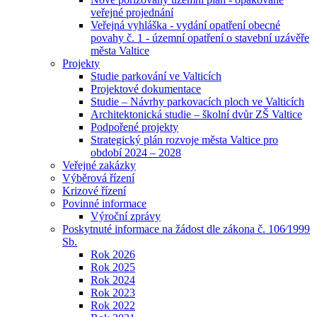
veřejné projednání
Veřejná vyhláška - vydání opatření obecné
povahy č. 1 - územní opatření o stavební uzávěře
města Valtice
Projekty
Studie parkování ve Valticích
Projektové dokumentace
Studie – Návrhy parkovacích ploch ve Valticích
Architektonická studie – školní dvůr ZŠ Valtice
Podpořené projekty
Strategický plán rozvoje města Valtice pro
období 2024 – 2028
Veřejné zakázky
Výběrová řízení
Krizové řízení
Povinné informace
Výroční zprávy
Poskytnuté informace na žádost dle zákona č. 106⁄1999
Sb.
Rok 2026
Rok 2025
Rok 2024
Rok 2023
Rok 2022