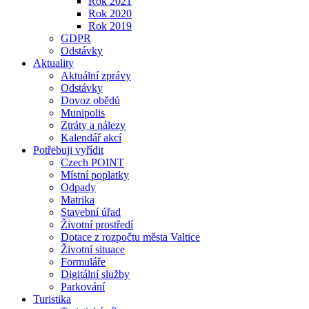
Rok 2021
Rok 2020
Rok 2019
GDPR
Odstávky
Aktuality
Aktuální zprávy
Odstávky
Dovoz obědů
Munipolis
Ztráty a nálezy
Kalendář akcí
Potřebuji vyřídit
Czech POINT
Místní poplatky
Odpady
Matrika
Stavební úřad
Životní prostředí
Dotace z rozpočtu města Valtice
Životní situace
Formuláře
Digitální služby
Parkování
Turistika