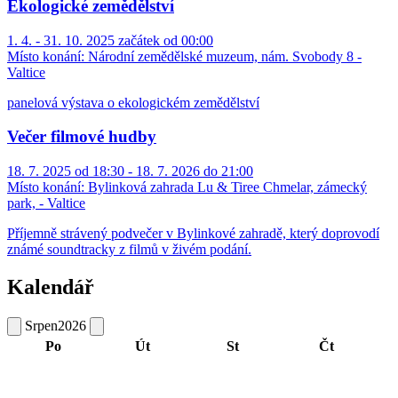
Ekologické zemědělství
1. 4. - 31. 10. 2025 začátek od 00:00
Místo konání:
Národní zemědělské muzeum, nám. Svobody 8 -
Valtice
panelová výstava o ekologickém zemědělství
Večer filmové hudby
18. 7. 2025 od 18:30 - 18. 7. 2026 do 21:00
Místo konání:
Bylinková zahrada Lu & Tiree Chmelar, zámecký
park, - Valtice
Příjemně strávený podvečer v Bylinkové zahradě, který doprovodí
známé soundtracky z filmů v živém podání.
Kalendář
Srpen
2026
Po
Út
St
Čt