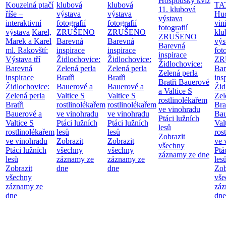
Hospodský kvíz
Kouzelná ptačí
klubová
klubová
TA
11. klubová
říše –
výstava
výstava
Hu
výstava
interaktivní
fotografií
fotografií
vin
fotografií
výstava
Karel,
ZRUŠENO
ZRUŠENO
klu
ZRUŠENO
Marek a Karel
Barevná
Barevná
výs
Barevná
ml. Rakovští:
inspirace
inspirace
fot
inspirace
Výstava tří
Židlochovice:
Židlochovice:
ZR
Židlochovice:
Barevná
Zelená perla
Zelená perla
Bar
Zelená perla
inspirace
Bratři
Bratři
ins
Bratři Bauerové
Židlochovice:
Bauerové a
Bauerové a
Žid
a Valtice
S
Zelená perla
Valtice
S
Valtice
S
Zel
rostlinolékařem
Bratři
rostlinolékařem
rostlinolékařem
Bra
ve vinohradu
Bauerové a
ve vinohradu
ve vinohradu
Bau
Ptáci lužních
Valtice
S
Ptáci lužních
Ptáci lužních
Val
lesů
rostlinolékařem
lesů
lesů
ros
Zobrazit
ve vinohradu
Zobrazit
Zobrazit
ve 
všechny
Ptáci lužních
všechny
všechny
Ptá
záznamy ze dne
lesů
záznamy ze
záznamy ze
les
Zobrazit
dne
dne
Zob
všechny
vše
záznamy ze
záz
dne
dne