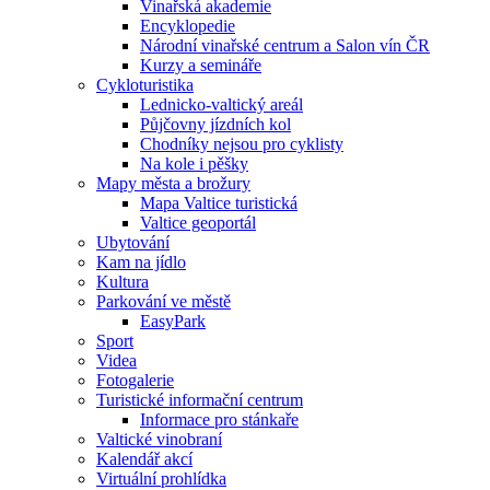
Vinařská akademie
Encyklopedie
Národní vinařské centrum a Salon vín ČR
Kurzy a semináře
Cykloturistika
Lednicko-valtický areál
Půjčovny jízdních kol
Chodníky nejsou pro cyklisty
Na kole i pěšky
Mapy města a brožury
Mapa Valtice turistická
Valtice geoportál
Ubytování
Kam na jídlo
Kultura
Parkování ve městě
EasyPark
Sport
Videa
Fotogalerie
Turistické informační centrum
Informace pro stánkaře
Valtické vinobraní
Kalendář akcí
Virtuální prohlídka