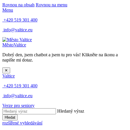
Rovnou na obsah
Rovnou na menu
Menu
+420 519 301 400
info@valtice.eu
Město
Valtice
Dobrý den, jsem chatbot a jsem tu pro vás! Klikněte na ikonu a
napište mi dotaz.
✕
Valtice
+420 519 301 400
info@valtice.eu
Verze pro seniory
Hledaný výraz
Hledat
rozšířené vyhledávání