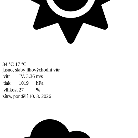
34 °C
17 °C
jasno, slabý jihovýchodní vítr
vítr
JV, 3.36
m/s
tlak
1019
hPa
vlhkost
27
%
zítra, pondělí 10. 8. 2026