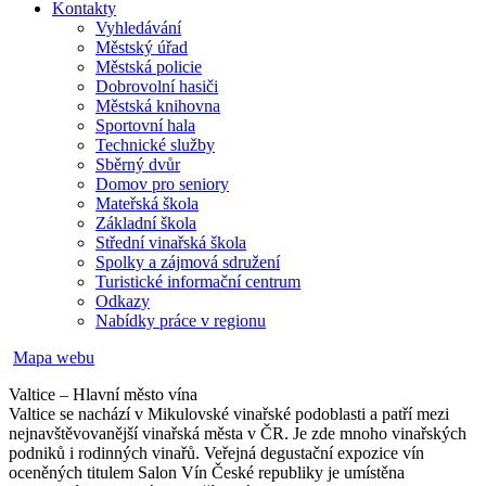
Kontakty
Vyhledávání
Městský úřad
Městská policie
Dobrovolní hasiči
Městská knihovna
Sportovní hala
Technické služby
Sběrný dvůr
Domov pro seniory
Mateřská škola
Základní škola
Střední vinařská škola
Spolky a zájmová sdružení
Turistické informační centrum
Odkazy
Nabídky práce v regionu
Mapa webu
Valtice – Hlavní město vína
Valtice se nachází v Mikulovské vinařské podoblasti a patří mezi
nejnavštěvovanější vinařská města v ČR. Je zde mnoho vinařských
podniků i rodinných vinařů. Veřejná degustační expozice vín
oceněných titulem Salon Vín České republiky je umístěna