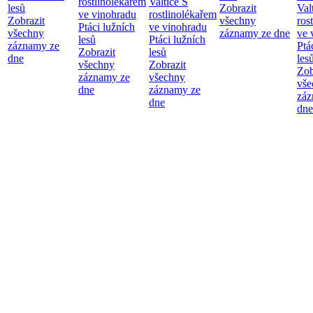
rostlinolékařem
Valtice
S
lesů
Zobrazit
Val
ve vinohradu
rostlinolékařem
Zobrazit
všechny
ros
Ptáci lužních
ve vinohradu
všechny
záznamy ze dne
ve 
lesů
Ptáci lužních
záznamy ze
Ptá
Zobrazit
lesů
dne
les
všechny
Zobrazit
Zob
záznamy ze
všechny
vše
dne
záznamy ze
záz
dne
dne