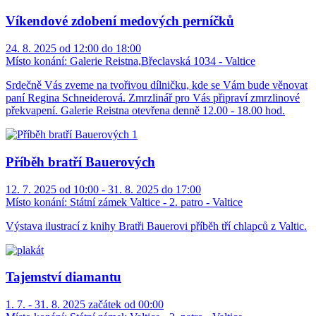
Víkendové zdobení medových perníčků
24. 8. 2025 od 12:00 do 18:00
Místo konání:
Galerie Reistna,Břeclavská 1034 - Valtice
Srdečně Vás zveme na tvořivou dílničku, kde se Vám bude věnovat
paní Regina Schneiderová. Zmrzlinář pro Vás připraví zmrzlinové
překvapení. Galerie Reistna otevřena denně 12.00 - 18.00 hod.
Příběh bratří Bauerových
12. 7. 2025 od 10:00 - 31. 8. 2025 do 17:00
Místo konání:
Státní zámek Valtice - 2. patro - Valtice
Výstava ilustrací z knihy Bratři Bauerovi příběh tří chlapců z Valtic.
Tajemství diamantu
1. 7. - 31. 8. 2025 začátek od 00:00