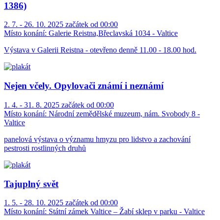
1386)
2. 7. - 26. 10. 2025 začátek od 00:00
Místo konání:
Galerie Reistna,Břeclavská 1034 - Valtice
Výstava v Galerii Reistna - otevřeno denně 11.00 - 18.00 hod.
Nejen včely. Opylovači známí i neznámí
1. 4. - 31. 8. 2025 začátek od 00:00
Místo konání:
Národní zemědělské muzeum, nám. Svobody 8 -
Valtice
panelová výstava o významu hmyzu pro lidstvo a zachování
pestrosti rostlinných druhů
Tajuplný svět
1. 5. - 28. 10. 2025 začátek od 00:00
Místo konání:
Státní zámek Valtice – Žabí sklep v parku - Valtice