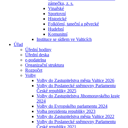
zámečku, z. s.
Vinařské
Sportovní
Historické
Folklórní, taneční a pěvecké
Hudební
Komunitní
Instituce se sídlem ve Valticích
Úřad
Úřední hodiny
Úřední deska
e-podatelna
Organizační struktura
Rozpočet
Volby
Volby do Zastupitelstva města Valtice 2026
Volby do Poslanecké sněmovny Parlamentu
České republiky 2025
Volby do Zastupitelstva Jihomoravského kraje
2024
Volby do Evropského parlamentu 2024
Volba prezidenta republiky 2023
Volby do Zastupitelstva města Valtice 2022
Volby do Poslanecké sněmovny Parlamentu
České republiky 2021