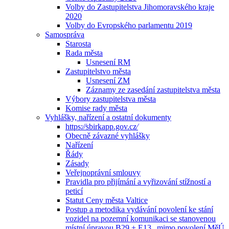
Volby do Zastupitelstva Jihomoravského kraje
2020
Volby do Evropského parlamentu 2019
Samospráva
Starosta
Rada města
Usnesení RM
Zastupitelstvo města
Usnesení ZM
Záznamy ze zasedání zastupitelstva města
Výbory zastupitelstva města
Komise rady města
Vyhlášky, nařízení a ostatní dokumenty
https:⁄⁄sbirkapp.gov.cz⁄
Obecně závazné vyhlášky
Nařízení
Řády
Zásady
Veřejnoprávní smlouvy
Pravidla pro přijímání a vyřizování stížností a
peticí
Statut Ceny města Valtice
Postup a metodika vydávání povolení ke stání
vozidel na pozemní komunikaci se stanovenou
místní úpravou B29 + E13 „mimo povolení MěÚ