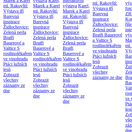
Marek a Karel
výstava
Karel,
interaktivní
ml. Rakovští:
výs
ml. Rakovští:
Marek a Karel
výstava
Karel,
Výstava tří
fot
Výstava tří
ml. Rakovští:
Marek a Karel
Barevná
ZR
Barevná
Výstava tří
ml. Rakovští:
inspirace
Kou
inspirace
Barevná
Výstava tří
Židlochovice:
říše
Židlochovice:
inspirace
Barevná
Zelená perla
int
Zelená perla
Židlochovice:
inspirace
Bratři Bauerové
výs
Bratři
Zelená perla
Židlochovice:
a Valtice
S
Mar
Bauerové a
Bratři
Zelená perla
rostlinolékařem
ml.
Valtice
S
Bauerové a
Bratři
ve vinohradu
Výs
rostlinolékařem
Valtice
S
Bauerové a
Ptáci lužních
Bar
ve vinohradu
rostlinolékařem
Valtice
S
lesů
ins
Ptáci lužních
ve vinohradu
rostlinolékařem
Zobrazit
Žid
lesů
Ptáci lužních
ve vinohradu
všechny
Zel
Zobrazit
lesů
Ptáci lužních
záznamy ze dne
Bra
všechny
Zobrazit
lesů
Bau
záznamy ze
všechny
Zobrazit
Val
dne
záznamy ze
všechny
ros
dne
záznamy ze
ve 
dne
Ptá
les
Zob
vše
záz
dne