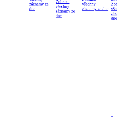
Zobrazit
záznamy ze
všechny
Zob
všechny
dne
záznamy ze dne
vše
záznamy ze
záz
dne
dne