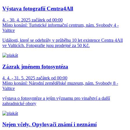
Výstava fotografií Centra4All
4. - 30. 4. 2025 začátek od 00:00
Místo konání:
Turistické informační centrum, nám. Svobody 4 -
Valtice
Události, které se odehrály v průběhu 10 let existence Centra 4All
ve Valticích. Fotografie jsou prodejné za 50 Kč.
Zázrak jménem fotosyntéza
4. 4. - 31. 5. 2025 začátek od 00:00
Místo konání:
Národní zemědělské muzeum, nám. Svobody 8 -
Valtice
výstava o fotosyntéze a jejím významu pro vinařství a další
zahradnické obory
Nejen včely. Opylovači známí i neznámí