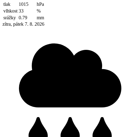
tlak
1015
hPa
vlhkost
33
%
srážky
0.79
mm
zítra, pátek 7. 8. 2026