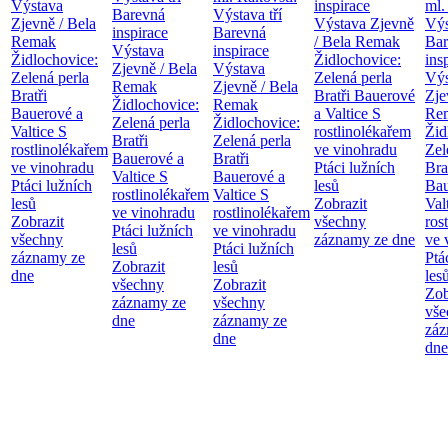
Výstava
inspirace
ml.
Barevná
Výstava tří
Zjevně / Bela
Výstava Zjevně
Výs
inspirace
Barevná
Remak
/ Bela Remak
Bar
Výstava
inspirace
Židlochovice:
Židlochovice:
ins
Zjevně / Bela
Výstava
Zelená perla
Zelená perla
Výs
Remak
Zjevně / Bela
Bratři
Bratři Bauerové
Zje
Židlochovice:
Remak
Bauerové a
a Valtice
S
Re
Zelená perla
Židlochovice:
Valtice
S
rostlinolékařem
Žid
Bratři
Zelená perla
rostlinolékařem
ve vinohradu
Zel
Bauerové a
Bratři
ve vinohradu
Ptáci lužních
Bra
Valtice
S
Bauerové a
Ptáci lužních
lesů
Bau
rostlinolékařem
Valtice
S
lesů
Zobrazit
Val
ve vinohradu
rostlinolékařem
Zobrazit
všechny
ros
Ptáci lužních
ve vinohradu
všechny
záznamy ze dne
ve 
lesů
Ptáci lužních
záznamy ze
Ptá
Zobrazit
lesů
dne
les
všechny
Zobrazit
Zob
záznamy ze
všechny
vše
dne
záznamy ze
záz
dne
dne