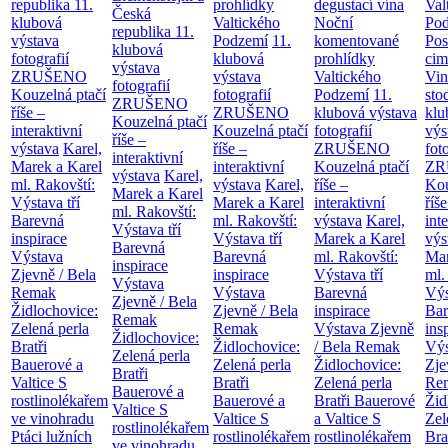
republika
11.
prohlídky
degustací vína
Val
Česká
klubová
Valtického
Noční
Po
republika
11.
výstava
Podzemí
11.
komentované
Pos
klubová
fotografií
klubová
prohlídky
cim
výstava
ZRUŠENO
výstava
Valtického
Vin
fotografií
Kouzelná ptačí
fotografií
Podzemí
11.
sto
ZRUŠENO
říše –
ZRUŠENO
klubová výstava
klu
Kouzelná ptačí
interaktivní
Kouzelná ptačí
fotografií
výs
říše –
výstava
Karel,
říše –
ZRUŠENO
fot
interaktivní
Marek a Karel
interaktivní
Kouzelná ptačí
ZR
výstava
Karel,
ml. Rakovští:
výstava
Karel,
říše –
Kou
Marek a Karel
Výstava tří
Marek a Karel
interaktivní
říše
ml. Rakovští:
Barevná
ml. Rakovští:
výstava
Karel,
int
Výstava tří
inspirace
Výstava tří
Marek a Karel
výs
Barevná
Výstava
Barevná
ml. Rakovští:
Mar
inspirace
Zjevně / Bela
inspirace
Výstava tří
ml.
Výstava
Remak
Výstava
Barevná
Výs
Zjevně / Bela
Židlochovice:
Zjevně / Bela
inspirace
Bar
Remak
Zelená perla
Remak
Výstava Zjevně
ins
Židlochovice:
Bratři
Židlochovice:
/ Bela Remak
Výs
Zelená perla
Bauerové a
Zelená perla
Židlochovice:
Zje
Bratři
Valtice
S
Bratři
Zelená perla
Re
Bauerové a
rostlinolékařem
Bauerové a
Bratři Bauerové
Žid
Valtice
S
ve vinohradu
Valtice
S
a Valtice
S
Zel
rostlinolékařem
Ptáci lužních
rostlinolékařem
rostlinolékařem
Bra
ve vinohradu