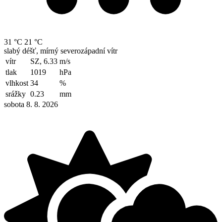
31 °C
21 °C
slabý déšť, mírný severozápadní vítr
vítr
SZ, 6.33
m/s
tlak
1019
hPa
vlhkost
34
%
srážky
0.23
mm
sobota 8. 8. 2026