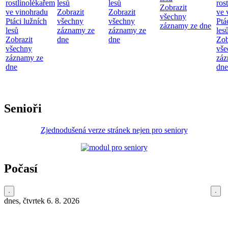
rostlinolékařem
lesů
lesů
ros
Zobrazit
ve vinohradu
Zobrazit
Zobrazit
ve 
všechny
Ptáci lužních
všechny
všechny
Ptá
záznamy ze dne
lesů
záznamy ze
záznamy ze
les
Zobrazit
dne
dne
Zob
všechny
vše
záznamy ze
záz
dne
dne
Senioři
Zjednodušená verze stránek nejen pro seniory
Počasí
dnes, čtvrtek 6. 8. 2026