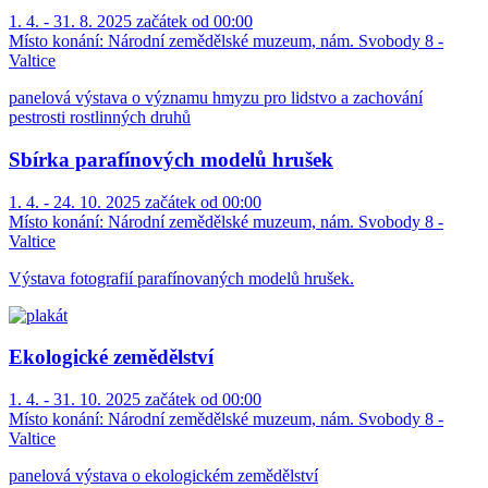
1. 4. - 31. 8. 2025 začátek od 00:00
Místo konání:
Národní zemědělské muzeum, nám. Svobody 8 -
Valtice
panelová výstava o významu hmyzu pro lidstvo a zachování
pestrosti rostlinných druhů
Sbírka parafínových modelů hrušek
1. 4. - 24. 10. 2025 začátek od 00:00
Místo konání:
Národní zemědělské muzeum, nám. Svobody 8 -
Valtice
Výstava fotografií parafínovaných modelů hrušek.
Ekologické zemědělství
1. 4. - 31. 10. 2025 začátek od 00:00
Místo konání:
Národní zemědělské muzeum, nám. Svobody 8 -
Valtice
panelová výstava o ekologickém zemědělství