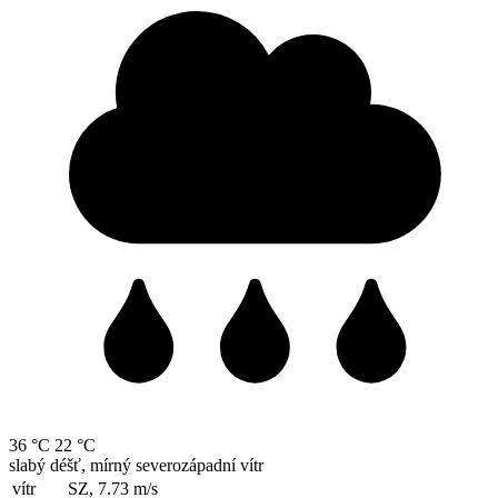
36 °C
22 °C
slabý déšť, mírný severozápadní vítr
vítr
SZ, 7.73
m/s