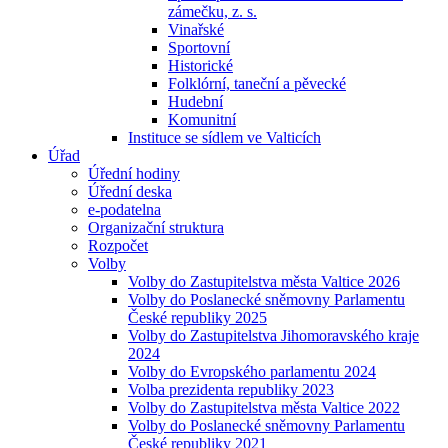
zámečku, z. s.
Vinařské
Sportovní
Historické
Folklórní, taneční a pěvecké
Hudební
Komunitní
Instituce se sídlem ve Valticích
Úřad
Úřední hodiny
Úřední deska
e-podatelna
Organizační struktura
Rozpočet
Volby
Volby do Zastupitelstva města Valtice 2026
Volby do Poslanecké sněmovny Parlamentu
České republiky 2025
Volby do Zastupitelstva Jihomoravského kraje
2024
Volby do Evropského parlamentu 2024
Volba prezidenta republiky 2023
Volby do Zastupitelstva města Valtice 2022
Volby do Poslanecké sněmovny Parlamentu
České republiky 2021