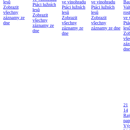
lesů
ve vinohradu
ve vinohradu
Bau
Ptáci lužních
Zobrazit
Ptáci lužních
Ptáci lužních
Val
lesů
všechny
lesů
lesů
ros
Zobrazit
záznamy ze
Zobrazit
Zobrazit
ve 
všechny
dne
všechny
všechny
Ptá
záznamy ze
záznamy ze
záznamy ze dne
les
dne
dne
Zob
vše
záz
dne
21
14
Raj
pap
Výs