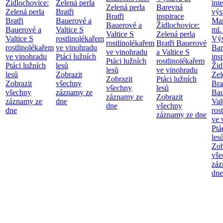
Židlochovice:
Zelená perla
int
Zelená perla
Barevná
Zelená perla
Bratři
výs
Bratři
inspirace
Bratři
Bauerové a
Mar
Bauerové a
Židlochovice:
Bauerové a
Valtice
S
ml.
Valtice
S
Zelená perla
Valtice
S
rostlinolékařem
Výs
rostlinolékařem
Bratři Bauerové
rostlinolékařem
ve vinohradu
Bar
ve vinohradu
a Valtice
S
ve vinohradu
Ptáci lužních
ins
Ptáci lužních
rostlinolékařem
Ptáci lužních
lesů
Žid
lesů
ve vinohradu
lesů
Zobrazit
Zel
Zobrazit
Ptáci lužních
Zobrazit
všechny
Bra
všechny
lesů
všechny
záznamy ze
Bau
záznamy ze
Zobrazit
záznamy ze
dne
Val
dne
všechny
dne
ros
záznamy ze dne
ve 
Ptá
les
Zob
vše
záz
dne