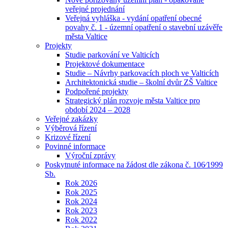
veřejné projednání
Veřejná vyhláška - vydání opatření obecné
povahy č. 1 - územní opatření o stavební uzávěře
města Valtice
Projekty
Studie parkování ve Valticích
Projektové dokumentace
Studie – Návrhy parkovacích ploch ve Valticích
Architektonická studie – školní dvůr ZŠ Valtice
Podpořené projekty
Strategický plán rozvoje města Valtice pro
období 2024 – 2028
Veřejné zakázky
Výběrová řízení
Krizové řízení
Povinné informace
Výroční zprávy
Poskytnuté informace na žádost dle zákona č. 106⁄1999
Sb.
Rok 2026
Rok 2025
Rok 2024
Rok 2023
Rok 2022