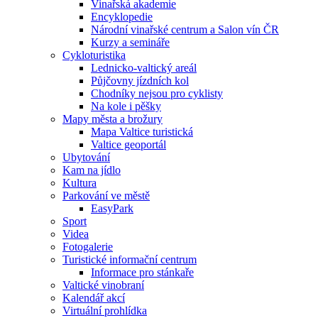
Vinařská akademie
Encyklopedie
Národní vinařské centrum a Salon vín ČR
Kurzy a semináře
Cykloturistika
Lednicko-valtický areál
Půjčovny jízdních kol
Chodníky nejsou pro cyklisty
Na kole i pěšky
Mapy města a brožury
Mapa Valtice turistická
Valtice geoportál
Ubytování
Kam na jídlo
Kultura
Parkování ve městě
EasyPark
Sport
Videa
Fotogalerie
Turistické informační centrum
Informace pro stánkaře
Valtické vinobraní
Kalendář akcí
Virtuální prohlídka