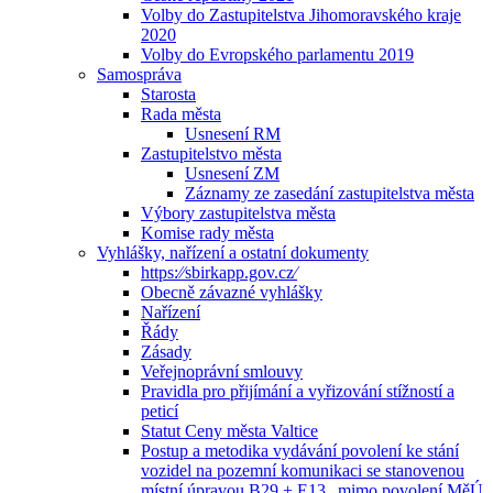
Volby do Zastupitelstva Jihomoravského kraje
2020
Volby do Evropského parlamentu 2019
Samospráva
Starosta
Rada města
Usnesení RM
Zastupitelstvo města
Usnesení ZM
Záznamy ze zasedání zastupitelstva města
Výbory zastupitelstva města
Komise rady města
Vyhlášky, nařízení a ostatní dokumenty
https:⁄⁄sbirkapp.gov.cz⁄
Obecně závazné vyhlášky
Nařízení
Řády
Zásady
Veřejnoprávní smlouvy
Pravidla pro přijímání a vyřizování stížností a
peticí
Statut Ceny města Valtice
Postup a metodika vydávání povolení ke stání
vozidel na pozemní komunikaci se stanovenou
místní úpravou B29 + E13 „mimo povolení MěÚ