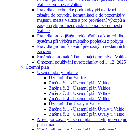
Valtice“ ve městě Valtice
Pravidla a technické podmínky při realizaci
zásahů do povrchů komunikací a do pozemků v
majetku města Valtice a pro provádění výkopů a
zásypů rýh pro inženýrské sítě na území města
Valtice
Pravidla pro zajištění evidenčního a kontrolního
systému při výběru místního poplatku z pobytu
Pravidla pro umísťování přenosných reklamních
zařízení
Směrnice pro nakládání s majetkem města Valtice
Omezení používání pyrotechniky od 1. 12. 2025
Územní plán
Územní plány - platné
Územní plán Valtice
Změna č. 1 - Územní plán Valtice
Změna č. 2 - Územní plán Valtice
Změna č. 3 - Územní plán Valtice
Změna č. 4 - Územní plán Valtice
Územní plán Úvaly u Valtic
Změna č. 1 - Územní plán Úvaly u Valtic
Změna č. 2 - Územní plán Úvaly u Valtic
Nově pořizovaný územní plán - návh pro veřejné
projednání
Nově pořizovaný územní plán - opakované