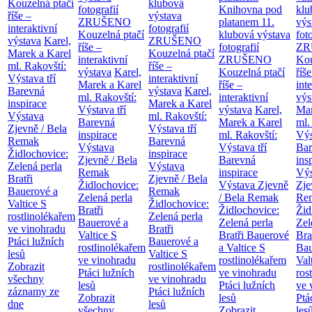
Kouzelná ptačí
klubová
fotografií
Knihovna pod
klu
říše –
výstava
ZRUŠENO
platanem
11.
výs
interaktivní
fotografií
Kouzelná ptačí
klubová výstava
fot
výstava
Karel,
ZRUŠENO
říše –
fotografií
ZR
Marek a Karel
Kouzelná ptačí
interaktivní
ZRUŠENO
Kou
ml. Rakovští:
říše –
výstava
Karel,
Kouzelná ptačí
říše
Výstava tří
interaktivní
Marek a Karel
říše –
int
Barevná
výstava
Karel,
ml. Rakovští:
interaktivní
výs
inspirace
Marek a Karel
Výstava tří
výstava
Karel,
Mar
Výstava
ml. Rakovští:
Barevná
Marek a Karel
ml.
Zjevně / Bela
Výstava tří
inspirace
ml. Rakovští:
Výs
Remak
Barevná
Výstava
Výstava tří
Bar
Židlochovice:
inspirace
Zjevně / Bela
Barevná
ins
Zelená perla
Výstava
Remak
inspirace
Výs
Bratři
Zjevně / Bela
Židlochovice:
Výstava Zjevně
Zje
Bauerové a
Remak
Zelená perla
/ Bela Remak
Re
Valtice
S
Židlochovice:
Bratři
Židlochovice:
Žid
rostlinolékařem
Zelená perla
Bauerové a
Zelená perla
Zel
ve vinohradu
Bratři
Valtice
S
Bratři Bauerové
Bra
Ptáci lužních
Bauerové a
rostlinolékařem
a Valtice
S
Bau
lesů
Valtice
S
ve vinohradu
rostlinolékařem
Val
Zobrazit
rostlinolékařem
Ptáci lužních
ve vinohradu
ros
všechny
ve vinohradu
lesů
Ptáci lužních
ve 
záznamy ze
Ptáci lužních
Zobrazit
lesů
Ptá
dne
lesů
všechny
Zobrazit
les