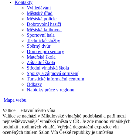
Kontakty
Vyhledávání
Městský úřad
Městská policie
Dobrovolní hasiči
Městská knihovna
Sportovní hala
Technické služby
Sběrný dvůr
Domov pro seniory
Mateřská škola
Základní škola
Střední vinařská škola
Spolky a zájmová sdružení
Turistické informační centrum
Odkazy
Nabídky práce v regionu
Mapa webu
Valtice – Hlavní město vína
Valtice se nachází v Mikulovské vinařské podoblasti a patří mezi
nejnavštěvovanější vinařská města v ČR. Je zde mnoho vinařských
podniků i rodinných vinařů. Veřejná degustační expozice vín
oceněných titulem Salon Vín České republiky je umístěna