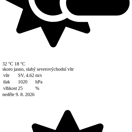
32 °C
18 °C
skoro jasno, slabý severovýchodní vítr
vítr
SV, 4.62
m/s
tlak
1020
hPa
vlhkost
25
%
neděle 9. 8. 2026