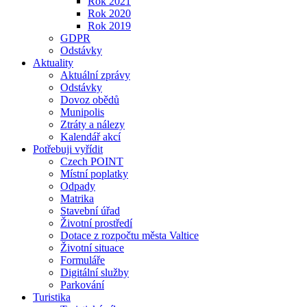
Rok 2021
Rok 2020
Rok 2019
GDPR
Odstávky
Aktuality
Aktuální zprávy
Odstávky
Dovoz obědů
Munipolis
Ztráty a nálezy
Kalendář akcí
Potřebuji vyřídit
Czech POINT
Místní poplatky
Odpady
Matrika
Stavební úřad
Životní prostředí
Dotace z rozpočtu města Valtice
Životní situace
Formuláře
Digitální služby
Parkování
Turistika