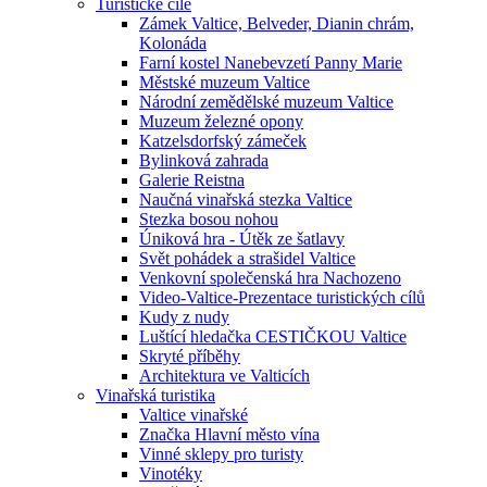
Turistické cíle
Zámek Valtice, Belveder, Dianin chrám,
Kolonáda
Farní kostel Nanebevzetí Panny Marie
Městské muzeum Valtice
Národní zemědělské muzeum Valtice
Muzeum železné opony
Katzelsdorfský zámeček
Bylinková zahrada
Galerie Reistna
Naučná vinařská stezka Valtice
Stezka bosou nohou
Úniková hra - Útěk ze šatlavy
Svět pohádek a strašidel Valtice
Venkovní společenská hra Nachozeno
Video-Valtice-Prezentace turistických cílů
Kudy z nudy
Luštící hledačka CESTIČKOU Valtice
Skryté příběhy
Architektura ve Valticích
Vinařská turistika
Valtice vinařské
Značka Hlavní město vína
Vinné sklepy pro turisty
Vinotéky