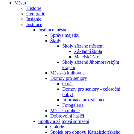
Město
Historie
Geografie
Insignie
Instituce
Instituce města
Správa majetku
Školy
Školy zřízené městem
Základní škola
Mateřská škola
Školy zřízené Jihomoravským
krajem
Městská knihovna
Domov pro seniory
O nás
Domov pro seniory - celoroční
pobyt
Informace pro zájemce
Fotogalerie
Městská policie
Dobrovolní hasiči
Spolky a zájmová sdružení
Galerie
Spolek pro obnovu Katzelsdorfského