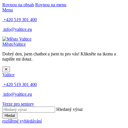
Rovnou na obsah
Rovnou na menu
Menu
+420 519 301 400
info@valtice.eu
Město
Valtice
Dobrý den, jsem chatbot a jsem tu pro vás! Klikněte na ikonu a
napište mi dotaz.
✕
Valtice
+420 519 301 400
info@valtice.eu
Verze pro seniory
Hledaný výraz
Hledat
rozšířené vyhledávání