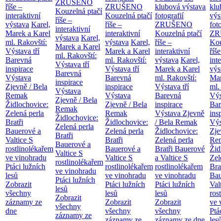
ZRUŠENO
říše –
ZRUŠENO
klubová výstava
klu
Kouzelná ptačí
interaktivní
Kouzelná ptačí
fotografií
výs
říše –
výstava
Karel,
říše –
ZRUŠENO
fot
interaktivní
Marek a Karel
interaktivní
Kouzelná ptačí
ZR
výstava
Karel,
ml. Rakovští:
výstava
Karel,
říše –
Kou
Marek a Karel
Výstava tří
Marek a Karel
interaktivní
říše
ml. Rakovští:
Barevná
ml. Rakovští:
výstava
Karel,
int
Výstava tří
inspirace
Výstava tří
Marek a Karel
výs
Barevná
Výstava
Barevná
ml. Rakovští:
Mar
inspirace
Zjevně / Bela
inspirace
Výstava tří
ml.
Výstava
Remak
Výstava
Barevná
Výs
Zjevně / Bela
Židlochovice:
Zjevně / Bela
inspirace
Bar
Remak
Zelená perla
Remak
Výstava Zjevně
ins
Židlochovice:
Bratři
Židlochovice:
/ Bela Remak
Výs
Zelená perla
Bauerové a
Zelená perla
Židlochovice:
Zje
Bratři
Valtice
S
Bratři
Zelená perla
Re
Bauerové a
rostlinolékařem
Bauerové a
Bratři Bauerové
Žid
Valtice
S
ve vinohradu
Valtice
S
a Valtice
S
Zel
rostlinolékařem
Ptáci lužních
rostlinolékařem
rostlinolékařem
Bra
ve vinohradu
lesů
ve vinohradu
ve vinohradu
Bau
Ptáci lužních
Zobrazit
Ptáci lužních
Ptáci lužních
Val
lesů
všechny
lesů
lesů
ros
Zobrazit
záznamy ze
Zobrazit
Zobrazit
ve 
všechny
dne
všechny
všechny
Ptá
záznamy ze
záznamy ze
záznamy ze dne
les