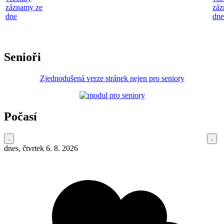
záznamy ze
záz
dne
dne
Senioři
Zjednodušená verze stránek nejen pro seniory
Počasí
dnes, čtvrtek 6. 8. 2026