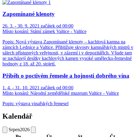
Zapomínané klenoty
26. 3. - 30. 9. 2021 začátek od 00:00
Místo konání:
Státní zámek Valtice - Valtice
Popis: Nová výstava Zapomínané klenoty – kachlová kamna na
zámcích Lednice a Valtice. Přibližuje skvosty kamnářských mistrů v
sálech přístupných veřejnosti, v zázemí i v depozitářích. Všude tam
se nacházejí desítky kachlových kamen vysoké umělecko-řemeslné
hodnoty z 18. až 20. století.
Příběh o poctivém řemesle a hojnosti dobrého vína
1. 4. - 31. 10. 2021 začátek od 00:00
Místo konání:
Národní zemědělské muzeum Valtice - Valtice
Popis: výstava vinařských řemesel
Kalendář
Srpen
2026
Po
Út
St
Čt