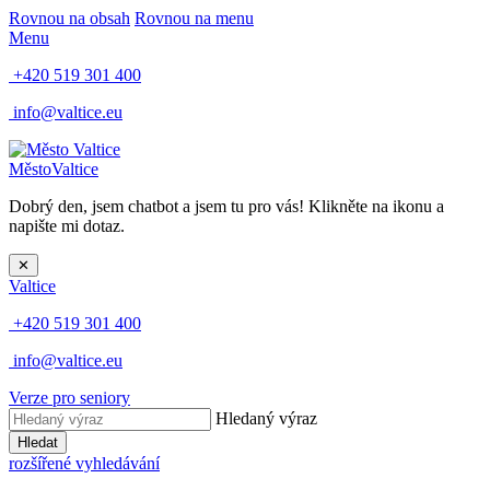
Rovnou na obsah
Rovnou na menu
Menu
+420 519 301 400
info@valtice.eu
Město
Valtice
Dobrý den, jsem chatbot a jsem tu pro vás! Klikněte na ikonu a
napište mi dotaz.
✕
Valtice
+420 519 301 400
info@valtice.eu
Verze pro seniory
Hledaný výraz
Hledat
rozšířené vyhledávání