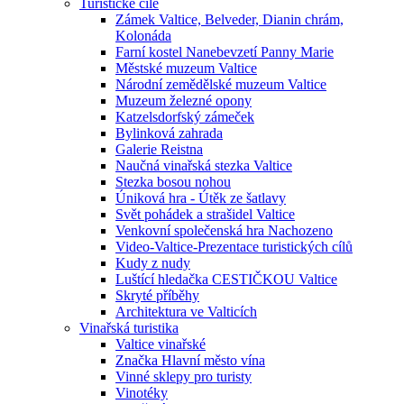
Turistické cíle
Zámek Valtice, Belveder, Dianin chrám,
Kolonáda
Farní kostel Nanebevzetí Panny Marie
Městské muzeum Valtice
Národní zemědělské muzeum Valtice
Muzeum železné opony
Katzelsdorfský zámeček
Bylinková zahrada
Galerie Reistna
Naučná vinařská stezka Valtice
Stezka bosou nohou
Úniková hra - Útěk ze šatlavy
Svět pohádek a strašidel Valtice
Venkovní společenská hra Nachozeno
Video-Valtice-Prezentace turistických cílů
Kudy z nudy
Luštící hledačka CESTIČKOU Valtice
Skryté příběhy
Architektura ve Valticích
Vinařská turistika
Valtice vinařské
Značka Hlavní město vína
Vinné sklepy pro turisty
Vinotéky