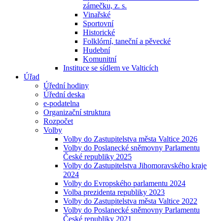
zámečku, z. s.
Vinařské
Sportovní
Historické
Folklórní, taneční a pěvecké
Hudební
Komunitní
Instituce se sídlem ve Valticích
Úřad
Úřední hodiny
Úřední deska
e-podatelna
Organizační struktura
Rozpočet
Volby
Volby do Zastupitelstva města Valtice 2026
Volby do Poslanecké sněmovny Parlamentu
České republiky 2025
Volby do Zastupitelstva Jihomoravského kraje
2024
Volby do Evropského parlamentu 2024
Volba prezidenta republiky 2023
Volby do Zastupitelstva města Valtice 2022
Volby do Poslanecké sněmovny Parlamentu
České republiky 2021