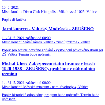
15. 5. 2021
Místo konání:
Disco Club Kinopolis - Mikulovská 1025, Valtice
Popis: diskotéka
Jarní koncert - Valtický Modrásek - ZRUŠENO
1. - 31. 5. 2021 začátek od 00:00
Místo konání:
Státní zámek Valtice - zimní jízdárna - Valtice
Popis: pro přátele hezkého zpívání - vystoupení pěveckého sboru při
ZŠ Valtice Termín bude upřesněn
Michal Uher: Zabezpečení státní hranice v letech
1920-1938 - ZRUŠENO, proběhne v náhradním
termínu
1. - 31. 5. 2021 začátek od 00:00
Místo konání:
Městské muzeum - nám. Svobody 4, Valtice
Popis: historické odpoledne, program bude upřesněn Termín bude
upřesněn!