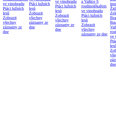
ve vinohradu
a Valtice
S
ve vinohradu
Ptáci lužních
ins
Ptáci lužních
rostlinolékařem
Ptáci lužních
lesů
Žid
lesů
ve vinohradu
lesů
Zobrazit
Zel
Zobrazit
Ptáci lužních
Zobrazit
všechny
Bra
všechny
lesů
všechny
záznamy ze
Bau
záznamy ze
Zobrazit
záznamy ze
dne
Val
dne
všechny
dne
ros
záznamy ze dne
ve 
Ptá
les
Zob
vše
záz
dne