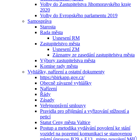
Volby do Zastupitelstva Jihomoravského kraje
2020
Volby do Evropského parlamentu 2019
Samospráva
Starosta
Rada města
Usnesení RM
Zastupitelstvo města
Usnesení ZM
Záznamy ze zasedání zastupitelstva města
Výbory zastupitelstva města
Komise rady města
Vyhlášky, nařízení a ostatní dokumenty
https:⁄⁄sbirkapp.gov.cz⁄
Obecně závazné vyhlášky
Nařízení
Řády
Zásady
Veřejnoprávní smlouvy
Pravidla pro přijímání a vyřizování stížností a
peticí
Statut Ceny města Valtice
Postup a metodika vydávání povolení ke stání
vozidel na pozemní komunikaci se stanovenou
místní úpravou B29 + E13 „mimo povolení MěÚ