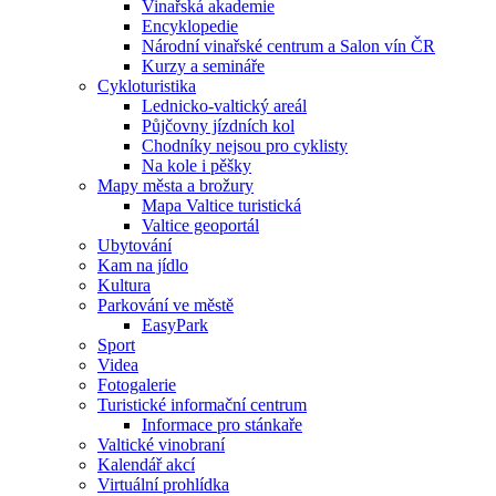
Vinařská akademie
Encyklopedie
Národní vinařské centrum a Salon vín ČR
Kurzy a semináře
Cykloturistika
Lednicko-valtický areál
Půjčovny jízdních kol
Chodníky nejsou pro cyklisty
Na kole i pěšky
Mapy města a brožury
Mapa Valtice turistická
Valtice geoportál
Ubytování
Kam na jídlo
Kultura
Parkování ve městě
EasyPark
Sport
Videa
Fotogalerie
Turistické informační centrum
Informace pro stánkaře
Valtické vinobraní
Kalendář akcí
Virtuální prohlídka