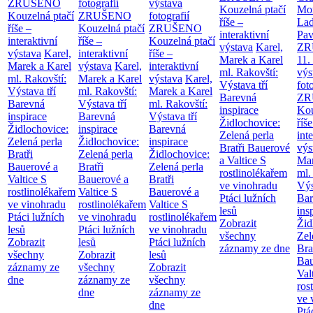
ZRUŠENO
fotografií
výstava
Kouzelná ptačí
Mor
Kouzelná ptačí
ZRUŠENO
fotografií
říše –
Lad
říše –
Kouzelná ptačí
ZRUŠENO
interaktivní
Pav
interaktivní
říše –
Kouzelná ptačí
výstava
Karel,
ZR
výstava
Karel,
interaktivní
říše –
Marek a Karel
11.
Marek a Karel
výstava
Karel,
interaktivní
ml. Rakovští:
výs
ml. Rakovští:
Marek a Karel
výstava
Karel,
Výstava tří
fot
Výstava tří
ml. Rakovští:
Marek a Karel
Barevná
ZR
Barevná
Výstava tří
ml. Rakovští:
inspirace
Kou
inspirace
Barevná
Výstava tří
Židlochovice:
říše
Židlochovice:
inspirace
Barevná
Zelená perla
int
Zelená perla
Židlochovice:
inspirace
Bratři Bauerové
výs
Bratři
Zelená perla
Židlochovice:
a Valtice
S
Mar
Bauerové a
Bratři
Zelená perla
rostlinolékařem
ml.
Valtice
S
Bauerové a
Bratři
ve vinohradu
Výs
rostlinolékařem
Valtice
S
Bauerové a
Ptáci lužních
Bar
ve vinohradu
rostlinolékařem
Valtice
S
lesů
ins
Ptáci lužních
ve vinohradu
rostlinolékařem
Zobrazit
Žid
lesů
Ptáci lužních
ve vinohradu
všechny
Zel
Zobrazit
lesů
Ptáci lužních
záznamy ze dne
Bra
všechny
Zobrazit
lesů
Bau
záznamy ze
všechny
Zobrazit
Val
dne
záznamy ze
všechny
ros
dne
záznamy ze
ve 
dne
Ptá