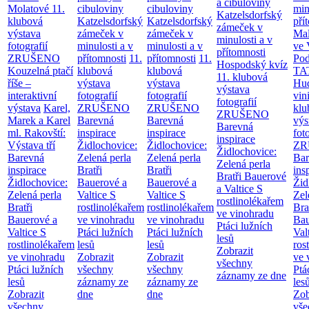
a cibuloviny
Molatové
11.
cibuloviny
cibuloviny
min
Katzelsdorfský
klubová
Katzelsdorfský
Katzelsdorfský
pří
zámeček v
výstava
zámeček v
zámeček v
Mal
minulosti a v
fotografií
minulosti a v
minulosti a v
ve 
přítomnosti
ZRUŠENO
přítomnosti
11.
přítomnosti
11.
Po
Hospodský kvíz
Kouzelná ptačí
klubová
klubová
TA
11. klubová
říše –
výstava
výstava
Hu
výstava
interaktivní
fotografií
fotografií
vin
fotografií
výstava
Karel,
ZRUŠENO
ZRUŠENO
klu
ZRUŠENO
Marek a Karel
Barevná
Barevná
výs
Barevná
ml. Rakovští:
inspirace
inspirace
fot
inspirace
Výstava tří
Židlochovice:
Židlochovice:
ZR
Židlochovice:
Barevná
Zelená perla
Zelená perla
Bar
Zelená perla
inspirace
Bratři
Bratři
ins
Bratři Bauerové
Židlochovice:
Bauerové a
Bauerové a
Žid
a Valtice
S
Zelená perla
Valtice
S
Valtice
S
Zel
rostlinolékařem
Bratři
rostlinolékařem
rostlinolékařem
Bra
ve vinohradu
Bauerové a
ve vinohradu
ve vinohradu
Bau
Ptáci lužních
Valtice
S
Ptáci lužních
Ptáci lužních
Val
lesů
rostlinolékařem
lesů
lesů
ros
Zobrazit
ve vinohradu
Zobrazit
Zobrazit
ve 
všechny
Ptáci lužních
všechny
všechny
Ptá
záznamy ze dne
lesů
záznamy ze
záznamy ze
les
Zobrazit
dne
dne
Zob
všechny
vše