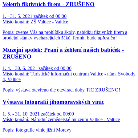
Veletrh fiktivních firem - ZRUŠENO
1. - 31. 5. 2021 začátek od 00:00
Místo konání:
ZŠ Valtice - Valtice
Popis: zveme Vás na prohlídku školy, nabídku fiktivních firem a
prodejní stánky vycházejících žáků Termín bude upřesněn!
Muzejní spolek: Praní a žehlení našich babiček -
ZRUŠENO
1. 4. - 30. 6. 2021 začátek od 00:00
Místo konání:
Turistické informační centrum Valtice - nám. Svobody
4, Valtice
Popis: výstava otevřeno dle otevírací doby TIC ZRUŠENO!
Výstava fotografií jihomoravských vinic
1. 5. - 31. 10. 2021 začátek od 00:00
Místo konání:
Národní zemědělské muzeum Valtice - Valtice
Popis: fotografie vinic jižní Moravy