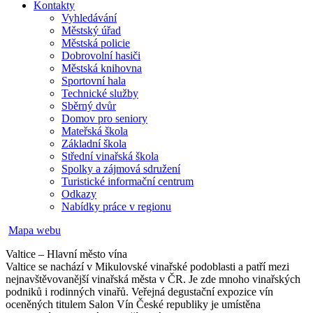
Kontakty
Vyhledávání
Městský úřad
Městská policie
Dobrovolní hasiči
Městská knihovna
Sportovní hala
Technické služby
Sběrný dvůr
Domov pro seniory
Mateřská škola
Základní škola
Střední vinařská škola
Spolky a zájmová sdružení
Turistické informační centrum
Odkazy
Nabídky práce v regionu
Mapa webu
Valtice – Hlavní město vína
Valtice se nachází v Mikulovské vinařské podoblasti a patří mezi
nejnavštěvovanější vinařská města v ČR. Je zde mnoho vinařských
podniků i rodinných vinařů. Veřejná degustační expozice vín
oceněných titulem Salon Vín České republiky je umístěna