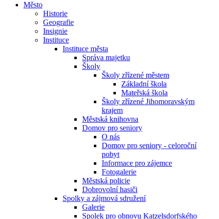
Město
Historie
Geografie
Insignie
Instituce
Instituce města
Správa majetku
Školy
Školy zřízené městem
Základní škola
Mateřská škola
Školy zřízené Jihomoravským
krajem
Městská knihovna
Domov pro seniory
O nás
Domov pro seniory - celoroční
pobyt
Informace pro zájemce
Fotogalerie
Městská policie
Dobrovolní hasiči
Spolky a zájmová sdružení
Galerie
Spolek pro obnovu Katzelsdorfského