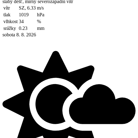
slabý déšť, mírný severozápadní vítr
vítr
SZ, 6.33
m/s
tlak
1019
hPa
vlhkost
34
%
srážky
0.23
mm
sobota 8. 8. 2026