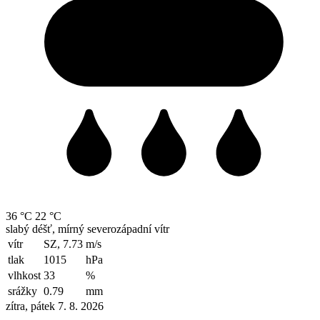
36 °C
22 °C
slabý déšť, mírný severozápadní vítr
vítr
SZ, 7.73
m/s
tlak
1015
hPa
vlhkost
33
%
srážky
0.79
mm
zítra, pátek 7. 8. 2026