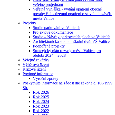
veřejné projednání
Veřejná vyhláška - vydání opatření obecné
povahy č. 1 - územní opatření o stavební uzávěře
města Valtice
Projekty
Studie parkování ve Valticích
Projektové dokumentace
Studie – Návrhy parkovacích ploch ve Valticích
Architektonická studie – školní dvůr ZŠ Valtice
Podpořené projekty
Strategický plán rozvoje města Valtice pro
období 2024 – 2028
Veřejné zakázky
Výběrová řízení
Krizové řízení
Povinné informace
Výroční zprávy
Poskytnuté informace na žádost dle zákona č. 106⁄1999
Sb.
Rok 2026
Rok 2025
Rok 2024
Rok 2023
Rok 2022