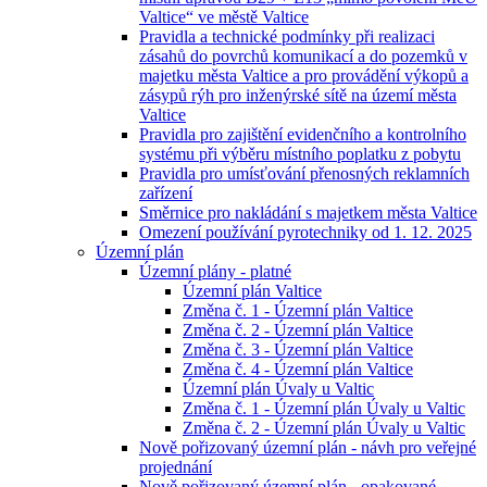
Valtice“ ve městě Valtice
Pravidla a technické podmínky při realizaci
zásahů do povrchů komunikací a do pozemků v
majetku města Valtice a pro provádění výkopů a
zásypů rýh pro inženýrské sítě na území města
Valtice
Pravidla pro zajištění evidenčního a kontrolního
systému při výběru místního poplatku z pobytu
Pravidla pro umísťování přenosných reklamních
zařízení
Směrnice pro nakládání s majetkem města Valtice
Omezení používání pyrotechniky od 1. 12. 2025
Územní plán
Územní plány - platné
Územní plán Valtice
Změna č. 1 - Územní plán Valtice
Změna č. 2 - Územní plán Valtice
Změna č. 3 - Územní plán Valtice
Změna č. 4 - Územní plán Valtice
Územní plán Úvaly u Valtic
Změna č. 1 - Územní plán Úvaly u Valtic
Změna č. 2 - Územní plán Úvaly u Valtic
Nově pořizovaný územní plán - návh pro veřejné
projednání
Nově pořizovaný územní plán - opakované