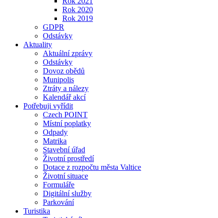
Rok 2021
Rok 2020
Rok 2019
GDPR
Odstávky
Aktuality
Aktuální zprávy
Odstávky
Dovoz obědů
Munipolis
Ztráty a nálezy
Kalendář akcí
Potřebuji vyřídit
Czech POINT
Místní poplatky
Odpady
Matrika
Stavební úřad
Životní prostředí
Dotace z rozpočtu města Valtice
Životní situace
Formuláře
Digitální služby
Parkování
Turistika