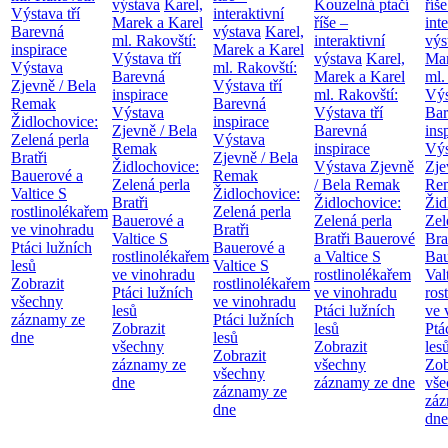
výstava
Karel,
Kouzelná ptačí
říše
Výstava tří
interaktivní
Marek a Karel
říše –
int
Barevná
výstava
Karel,
ml. Rakovští:
interaktivní
výs
inspirace
Marek a Karel
Výstava tří
výstava
Karel,
Mar
Výstava
ml. Rakovští:
Barevná
Marek a Karel
ml.
Zjevně / Bela
Výstava tří
inspirace
ml. Rakovští:
Výs
Remak
Barevná
Výstava
Výstava tří
Bar
Židlochovice:
inspirace
Zjevně / Bela
Barevná
ins
Zelená perla
Výstava
Remak
inspirace
Výs
Bratři
Zjevně / Bela
Židlochovice:
Výstava Zjevně
Zje
Bauerové a
Remak
Zelená perla
/ Bela Remak
Re
Valtice
S
Židlochovice:
Bratři
Židlochovice:
Žid
rostlinolékařem
Zelená perla
Bauerové a
Zelená perla
Zel
ve vinohradu
Bratři
Valtice
S
Bratři Bauerové
Bra
Ptáci lužních
Bauerové a
rostlinolékařem
a Valtice
S
Bau
lesů
Valtice
S
ve vinohradu
rostlinolékařem
Val
Zobrazit
rostlinolékařem
Ptáci lužních
ve vinohradu
ros
všechny
ve vinohradu
lesů
Ptáci lužních
ve 
záznamy ze
Ptáci lužních
Zobrazit
lesů
Ptá
dne
lesů
všechny
Zobrazit
les
Zobrazit
záznamy ze
všechny
Zob
všechny
dne
záznamy ze dne
vše
záznamy ze
záz
dne
dne