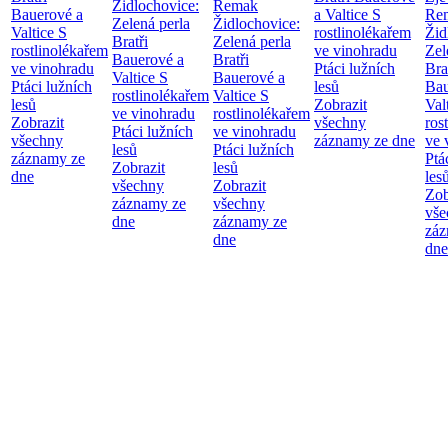
Židlochovice:
Remak
Bauerové a
a Valtice
S
Re
Zelená perla
Židlochovice:
Valtice
S
rostlinolékařem
Žid
Bratři
Zelená perla
rostlinolékařem
ve vinohradu
Zel
Bauerové a
Bratři
ve vinohradu
Ptáci lužních
Bra
Valtice
S
Bauerové a
Ptáci lužních
lesů
Bau
rostlinolékařem
Valtice
S
lesů
Zobrazit
Val
ve vinohradu
rostlinolékařem
Zobrazit
všechny
ros
Ptáci lužních
ve vinohradu
všechny
záznamy ze dne
ve 
lesů
Ptáci lužních
záznamy ze
Ptá
Zobrazit
lesů
dne
les
všechny
Zobrazit
Zob
záznamy ze
všechny
vše
dne
záznamy ze
záz
dne
dne