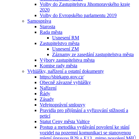
Volby do Zastupitelstva Jihomoravského kraje
2020
Volby do Evropského parlamentu 2019
Samospráva
Starosta
Rada města
Usnesení RM
Zastupitelstvo města
Usnesení ZM
Záznamy ze zasedání zastupitelstva města
Výbory zastupitelstva města
Komise rady města
Vyhlášky, nařízení a ostatní dokumenty
https:⁄⁄sbirkapp.gov.cz⁄
Obecně závazné vyhlášky
Nařízení
Řády
Zásady
Veřejnoprávní smlouvy
Pravidla pro přijímání a vyřizování stížností a
peticí
Statut Ceny města Valtice
Postup a metodika vydávání povolení ke stání
vozidel na pozemní komunikaci se stanovenou
místní úpravou B29 + E13 „mimo povolení MěÚ