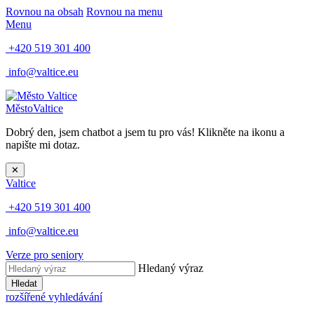
Rovnou na obsah
Rovnou na menu
Menu
+420 519 301 400
info@valtice.eu
Město
Valtice
Dobrý den, jsem chatbot a jsem tu pro vás! Klikněte na ikonu a
napište mi dotaz.
✕
Valtice
+420 519 301 400
info@valtice.eu
Verze pro seniory
Hledaný výraz
Hledat
rozšířené vyhledávání