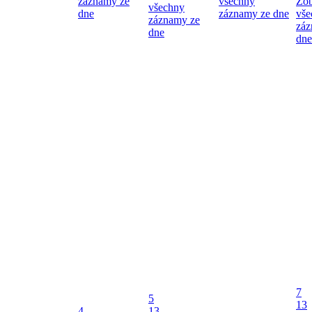
záznamy ze
všechny
Zob
všechny
dne
záznamy ze dne
vše
záznamy ze
záz
dne
dne
7
5
13
4
13