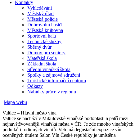
Kontakty
Vyhledávání
Městský úřad
Městská policie
Dobrovolní hasiči
Městská knihovna
Sportovní hala
Technické služby
Sběrný dvůr
Domov pro seniory
Mateřská škola
Základní škola
Střední vinařská škola
Spolky a zájmová sdružení
Turistické informační centrum
Odkazy
Nabídky práce v regionu
Mapa webu
Valtice – Hlavní město vína
Valtice se nachází v Mikulovské vinařské podoblasti a patří mezi
nejnavštěvovanější vinařská města v ČR. Je zde mnoho vinařských
podniků i rodinných vinařů. Veřejná degustační expozice vín
oceněných titulem Salon Vín České republiky je umístěna