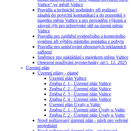
Valtice“ ve městě Valtice
Pravidla a technické podmínky při realizaci
zásahů do povrchů komunikací a do pozemků v
majetku města Valtice a pro provádění výkopů a
zásypů rýh pro inženýrské sítě na území města
Valtice
Pravidla pro zajištění evidenčního a kontrolního
systému při výběru místního poplatku z pobytu
Pravidla pro umísťování přenosných reklamních
zařízení
Směrnice pro nakládání s majetkem města Valtice
Omezení používání pyrotechniky od 1. 12. 2025
Územní plán
Územní plány - platné
Územní plán Valtice
Změna č. 1 - Územní plán Valtice
Změna č. 2 - Územní plán Valtice
Změna č. 3 - Územní plán Valtice
Změna č. 4 - Územní plán Valtice
Územní plán Úvaly u Valtic
Změna č. 1 - Územní plán Úvaly u Valtic
Změna č. 2 - Územní plán Úvaly u Valtic
Nově pořizovaný územní plán - návh pro veřejné
projednání
Nově pořizovaný územní plán - opakované