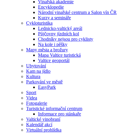
Vinařská akademie
Encyklopedie
Národní vinařské centrum a Salon vín ČR
Kurzy a semináře
Cykloturistika
Lednicko-valtický areál
Půjčovny jízdních kol
Chodníky nejsou pro cyklisty
Na kole i pěšky
Mapy města a brožury
Mapa Valtice turistická
Valtice geoportál
Ubytování
Kam na jídlo
Kultura
Parkování ve městě
EasyPark
Sport
Videa
Fotogalerie
Turistické informační centrum
Informace pro stánkaře
Valtické vinobraní
Kalendář akcí
Virtuální prohlídka