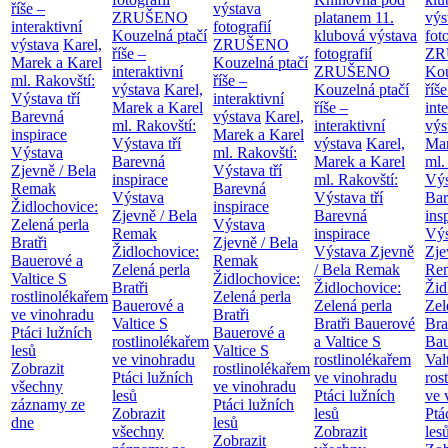
říše –
výstava
ZRUŠENO
platanem
11.
výs
interaktivní
fotografií
Kouzelná ptačí
klubová výstava
fot
výstava
Karel,
ZRUŠENO
říše –
fotografií
ZR
Marek a Karel
Kouzelná ptačí
interaktivní
ZRUŠENO
Kou
ml. Rakovští:
říše –
výstava
Karel,
Kouzelná ptačí
říše
Výstava tří
interaktivní
Marek a Karel
říše –
int
Barevná
výstava
Karel,
ml. Rakovští:
interaktivní
výs
inspirace
Marek a Karel
Výstava tří
výstava
Karel,
Mar
Výstava
ml. Rakovští:
Barevná
Marek a Karel
ml.
Zjevně / Bela
Výstava tří
inspirace
ml. Rakovští:
Výs
Remak
Barevná
Výstava
Výstava tří
Bar
Židlochovice:
inspirace
Zjevně / Bela
Barevná
ins
Zelená perla
Výstava
Remak
inspirace
Výs
Bratři
Zjevně / Bela
Židlochovice:
Výstava Zjevně
Zje
Bauerové a
Remak
Zelená perla
/ Bela Remak
Re
Valtice
S
Židlochovice:
Bratři
Židlochovice:
Žid
rostlinolékařem
Zelená perla
Bauerové a
Zelená perla
Zel
ve vinohradu
Bratři
Valtice
S
Bratři Bauerové
Bra
Ptáci lužních
Bauerové a
rostlinolékařem
a Valtice
S
Bau
lesů
Valtice
S
ve vinohradu
rostlinolékařem
Val
Zobrazit
rostlinolékařem
Ptáci lužních
ve vinohradu
ros
všechny
ve vinohradu
lesů
Ptáci lužních
ve 
záznamy ze
Ptáci lužních
Zobrazit
lesů
Ptá
dne
lesů
všechny
Zobrazit
les
Zobrazit