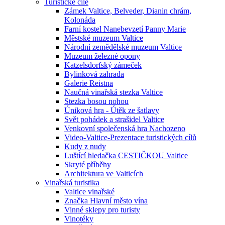
Turistické cíle
Zámek Valtice, Belveder, Dianin chrám,
Kolonáda
Farní kostel Nanebevzetí Panny Marie
Městské muzeum Valtice
Národní zemědělské muzeum Valtice
Muzeum železné opony
Katzelsdorfský zámeček
Bylinková zahrada
Galerie Reistna
Naučná vinařská stezka Valtice
Stezka bosou nohou
Úniková hra - Útěk ze šatlavy
Svět pohádek a strašidel Valtice
Venkovní společenská hra Nachozeno
Video-Valtice-Prezentace turistických cílů
Kudy z nudy
Luštící hledačka CESTIČKOU Valtice
Skryté příběhy
Architektura ve Valticích
Vinařská turistika
Valtice vinařské
Značka Hlavní město vína
Vinné sklepy pro turisty
Vinotéky