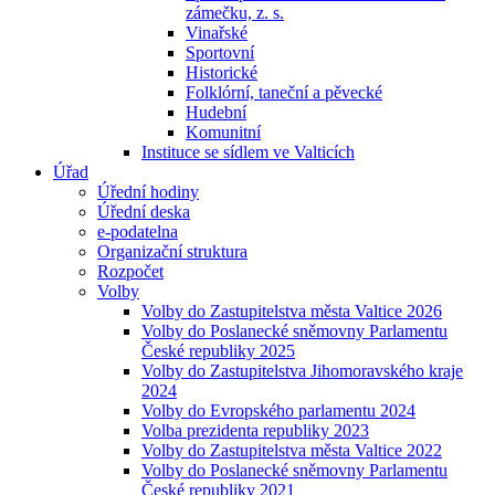
zámečku, z. s.
Vinařské
Sportovní
Historické
Folklórní, taneční a pěvecké
Hudební
Komunitní
Instituce se sídlem ve Valticích
Úřad
Úřední hodiny
Úřední deska
e-podatelna
Organizační struktura
Rozpočet
Volby
Volby do Zastupitelstva města Valtice 2026
Volby do Poslanecké sněmovny Parlamentu
České republiky 2025
Volby do Zastupitelstva Jihomoravského kraje
2024
Volby do Evropského parlamentu 2024
Volba prezidenta republiky 2023
Volby do Zastupitelstva města Valtice 2022
Volby do Poslanecké sněmovny Parlamentu
České republiky 2021