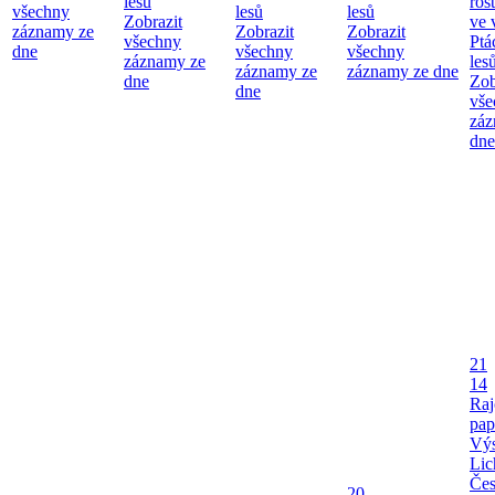
lesů
ros
všechny
lesů
lesů
Zobrazit
ve 
záznamy ze
Zobrazit
Zobrazit
všechny
Ptá
dne
všechny
všechny
záznamy ze
les
záznamy ze
záznamy ze dne
dne
Zob
dne
vše
záz
dne
21
14
Raj
pap
Výs
Lic
Če
20