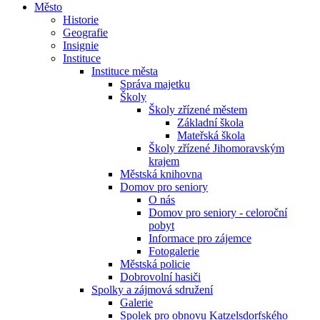
Město
Historie
Geografie
Insignie
Instituce
Instituce města
Správa majetku
Školy
Školy zřízené městem
Základní škola
Mateřská škola
Školy zřízené Jihomoravským
krajem
Městská knihovna
Domov pro seniory
O nás
Domov pro seniory - celoroční
pobyt
Informace pro zájemce
Fotogalerie
Městská policie
Dobrovolní hasiči
Spolky a zájmová sdružení
Galerie
Spolek pro obnovu Katzelsdorfského