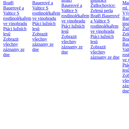
Bratři
inspirace
Bratři
Bauerové a
Mar
Bauerové a
Židlochovice:
Bauerové a
Valtice
S
ml.
Valtice
S
Zelená perla
Valtice
S
rostlinolékařem
Výs
rostlinolékařem
Bratři Bauerové
rostlinolékařem
ve vinohradu
Bar
ve vinohradu
a Valtice
S
ve vinohradu
Ptáci lužních
ins
Ptáci lužních
rostlinolékařem
Ptáci lužních
lesů
Žid
lesů
ve vinohradu
lesů
Zobrazit
Zel
Zobrazit
Ptáci lužních
Zobrazit
všechny
Bra
všechny
lesů
všechny
záznamy ze
Bau
záznamy ze
Zobrazit
záznamy ze
dne
Val
dne
všechny
dne
ros
záznamy ze dne
ve 
Ptá
les
Zob
vše
záz
dne