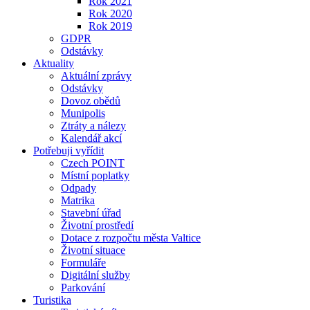
Rok 2021
Rok 2020
Rok 2019
GDPR
Odstávky
Aktuality
Aktuální zprávy
Odstávky
Dovoz obědů
Munipolis
Ztráty a nálezy
Kalendář akcí
Potřebuji vyřídit
Czech POINT
Místní poplatky
Odpady
Matrika
Stavební úřad
Životní prostředí
Dotace z rozpočtu města Valtice
Životní situace
Formuláře
Digitální služby
Parkování
Turistika