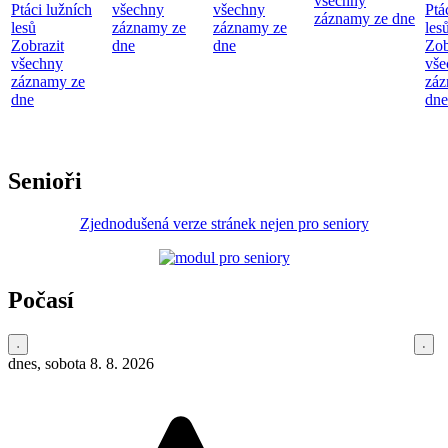
všechny
Ptáci lužních
všechny
všechny
Ptá
záznamy ze dne
lesů
záznamy ze
záznamy ze
les
Zobrazit
dne
dne
Zob
všechny
vše
záznamy ze
záz
dne
dne
Senioři
Zjednodušená verze stránek nejen pro seniory
Počasí
dnes, sobota 8. 8. 2026