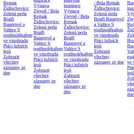
inspirace
Barevná
Remak
/ Bela Remak
Bar
Výstava
inspirace
Židlochovice:
Židlochovice:
ins
Zjevně / Bela
Výstava
Zelená perla
Zelená perla
Výs
Remak
Zjevně / Bela
Bratři
Bratři Bauerové
Zje
Židlochovice:
Remak
Bauerové a
a Valtice
S
Re
Zelená perla
Židlochovice:
Valtice
S
rostlinolékařem
Žid
Bratři
Zelená perla
rostlinolékařem
ve vinohradu
Zel
Bauerové a
Bratři
ve vinohradu
Ptáci lužních
Bra
Valtice
S
Bauerové a
Ptáci lužních
lesů
Bau
rostlinolékařem
Valtice
S
lesů
Zobrazit
Val
ve vinohradu
rostlinolékařem
Zobrazit
všechny
ros
Ptáci lužních
ve vinohradu
všechny
záznamy ze dne
ve 
lesů
Ptáci lužních
záznamy ze
Ptá
Zobrazit
lesů
dne
les
všechny
Zobrazit
Zob
záznamy ze
všechny
vše
dne
záznamy ze
záz
dne
dne