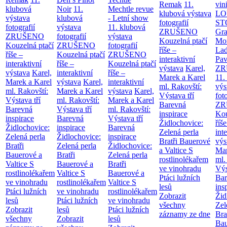
Remak
11.
vin
klubová
Noir
11.
Mechtle revue
klubová výstava
LO
výstava
klubová
- Letní show
fotografií
ST
fotografií
výstava
11. klubová
ZRUŠENO
Gr
ZRUŠENO
fotografií
výstava
Kouzelná ptačí
Mor
Kouzelná ptačí
ZRUŠENO
fotografií
říše –
Lad
říše –
Kouzelná ptačí
ZRUŠENO
interaktivní
Pav
interaktivní
říše –
Kouzelná ptačí
výstava
Karel,
ZR
výstava
Karel,
interaktivní
říše –
Marek a Karel
11.
Marek a Karel
výstava
Karel,
interaktivní
ml. Rakovští:
výs
ml. Rakovští:
Marek a Karel
výstava
Karel,
Výstava tří
fot
Výstava tří
ml. Rakovští:
Marek a Karel
Barevná
ZR
Barevná
Výstava tří
ml. Rakovští:
inspirace
Kou
inspirace
Barevná
Výstava tří
Židlochovice:
říše
Židlochovice:
inspirace
Barevná
Zelená perla
int
Zelená perla
Židlochovice:
inspirace
Bratři Bauerové
výs
Bratři
Zelená perla
Židlochovice:
a Valtice
S
Mar
Bauerové a
Bratři
Zelená perla
rostlinolékařem
ml.
Valtice
S
Bauerové a
Bratři
ve vinohradu
Výs
rostlinolékařem
Valtice
S
Bauerové a
Ptáci lužních
Bar
ve vinohradu
rostlinolékařem
Valtice
S
lesů
ins
Ptáci lužních
ve vinohradu
rostlinolékařem
Zobrazit
Žid
lesů
Ptáci lužních
ve vinohradu
všechny
Zel
Zobrazit
lesů
Ptáci lužních
záznamy ze dne
Bra
všechny
Zobrazit
lesů
Bau