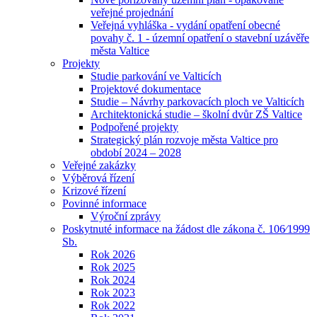
veřejné projednání
Veřejná vyhláška - vydání opatření obecné
povahy č. 1 - územní opatření o stavební uzávěře
města Valtice
Projekty
Studie parkování ve Valticích
Projektové dokumentace
Studie – Návrhy parkovacích ploch ve Valticích
Architektonická studie – školní dvůr ZŠ Valtice
Podpořené projekty
Strategický plán rozvoje města Valtice pro
období 2024 – 2028
Veřejné zakázky
Výběrová řízení
Krizové řízení
Povinné informace
Výroční zprávy
Poskytnuté informace na žádost dle zákona č. 106⁄1999
Sb.
Rok 2026
Rok 2025
Rok 2024
Rok 2023
Rok 2022